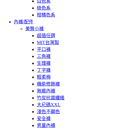
白色系
綠色系
柑橘色系
內褲/配件
美臀小褲
超值任選
MIT台灣製
平口褲
三角褲
生理褲
丁字褲
輕柔棉
機能修飾褲
無痕內褲
竹炭抗菌纖維
大尺碼XXL
淺色不顯色
安全褲
男童內褲