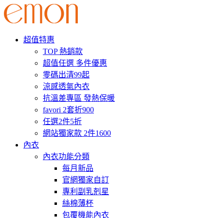
超值特惠
TOP 熱銷款
超值任選 多件優惠
零碼出清99起
涼感透氣內衣
抗溫差專區 發熱保暖
favori 2套折900
任選2件5折
網站獨家款 2件1600
內衣
內衣功能分類
每月新品
官網獨家自訂
專利副乳剋星
絲棉薄杯
包覆機能內衣