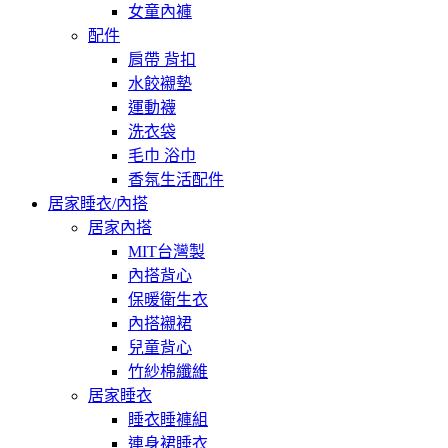
女童內褲
配件
肩帶 背扣
水餃襯墊
運動襪
洗衣袋
毛巾 浴巾
香氛生活配件
居家睡衣/內搭
居家內搭
MIT台灣製
內搭背心
保暖衛生衣
內搭襯裙
兒童背心
竹紗棉纖維
居家睡衣
睡衣睡褲組
連身裙睡衣