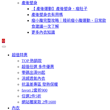
產後塑身
【 產後運動】產後塑身、瘦肚子
產後塑身衣有用嗎
瘦小腹完整攻略｜睡前瘦小腹運動、日常飲
食建議一次了解
更多內衣知識
0
超值特惠
TOP 熱銷款
超值任選 多件優惠
零碼出清99起
涼感透氣內衣
抗溫差專區 發熱保暖
favori 2套折900
任選2件5折
網站獨家款 2件1600
內衣