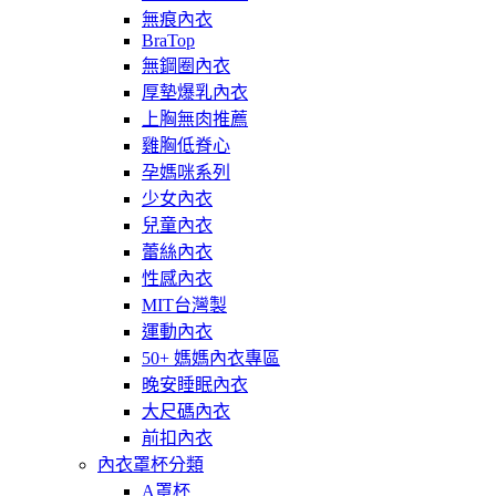
無痕內衣
BraTop
無鋼圈內衣
厚墊爆乳內衣
上胸無肉推薦
雞胸低脊心
孕媽咪系列
少女內衣
兒童內衣
蕾絲內衣
性感內衣
MIT台灣製
運動內衣
50+ 媽媽內衣專區
晚安睡眠內衣
大尺碼內衣
前扣內衣
內衣罩杯分類
A罩杯