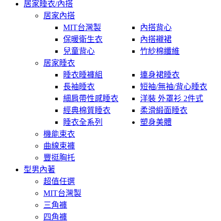
居家睡衣/內搭
居家內搭
MIT台灣製
內搭背心
保暖衛生衣
內搭襯裙
兒童背心
竹紗棉纖維
居家睡衣
睡衣睡褲組
連身裙睡衣
長袖睡衣
短袖/無袖/背心睡衣
細肩帶性感睡衣
洋裝 外罩衫 2件式
經典棉質睡衣
柔滑緞面睡衣
睡衣全系列
塑身美體
機能束衣
曲線束褲
豐挺胸托
型男內著
超值任選
MIT台灣製
三角褲
四角褲