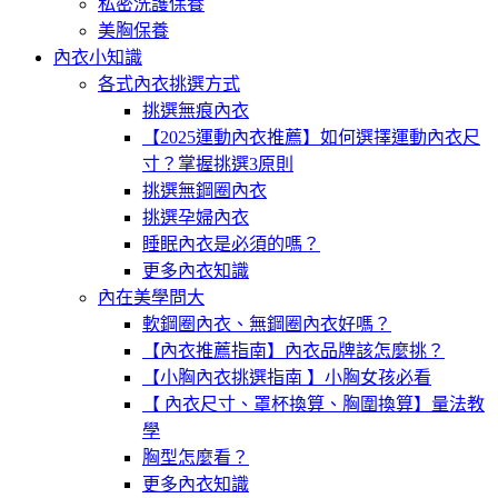
私密洗護保養
美胸保養
內衣小知識
各式內衣挑選方式
挑選無痕內衣
【2025運動內衣推薦】如何選擇運動內衣尺
寸？掌握挑選3原則
挑選無鋼圈內衣
挑選孕婦內衣
睡眠內衣是必須的嗎？
更多內衣知識
內在美學問大
軟鋼圈內衣、無鋼圈內衣好嗎？
【內衣推薦指南】內衣品牌該怎麼挑？
【小胸內衣挑選指南 】小胸女孩必看
【 內衣尺寸、罩杯換算、胸圍換算】量法教
學
胸型怎麼看？
更多內衣知識