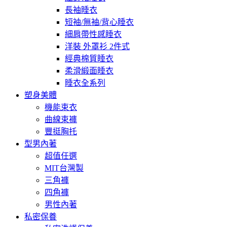
長袖睡衣
短袖/無袖/背心睡衣
細肩帶性感睡衣
洋裝 外罩衫 2件式
經典棉質睡衣
柔滑緞面睡衣
睡衣全系列
塑身美體
機能束衣
曲線束褲
豐挺胸托
型男內著
超值任選
MIT台灣製
三角褲
四角褲
男性內著
私密保養