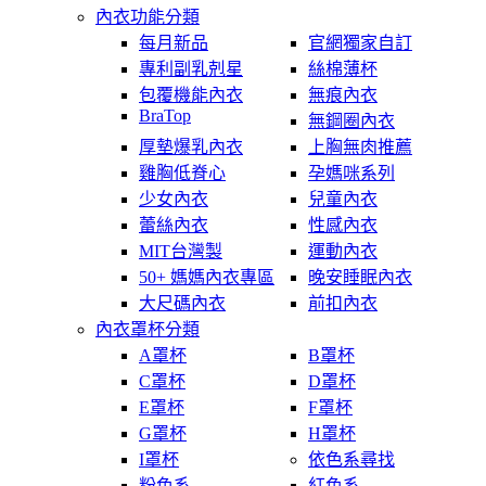
內衣功能分類
每月新品
官網獨家自訂
專利副乳剋星
絲棉薄杯
包覆機能內衣
無痕內衣
BraTop
無鋼圈內衣
厚墊爆乳內衣
上胸無肉推薦
雞胸低脊心
孕媽咪系列
少女內衣
兒童內衣
蕾絲內衣
性感內衣
MIT台灣製
運動內衣
50+ 媽媽內衣專區
晚安睡眠內衣
大尺碼內衣
前扣內衣
內衣罩杯分類
A罩杯
B罩杯
C罩杯
D罩杯
E罩杯
F罩杯
G罩杯
H罩杯
I罩杯
依色系尋找
粉色系
紅色系