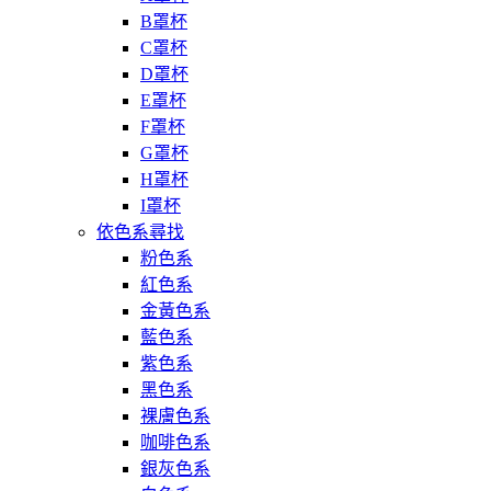
B罩杯
C罩杯
D罩杯
E罩杯
F罩杯
G罩杯
H罩杯
I罩杯
依色系尋找
粉色系
紅色系
金黃色系
藍色系
紫色系
黑色系
裸膚色系
咖啡色系
銀灰色系