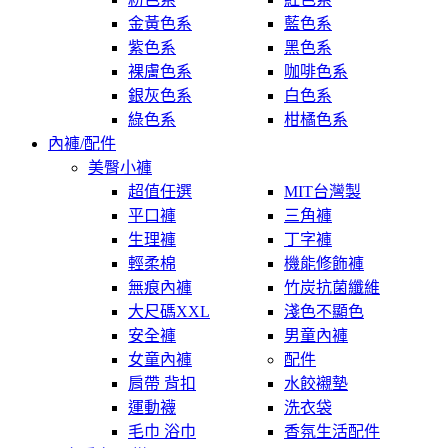
金黃色系
藍色系
紫色系
黑色系
裸膚色系
咖啡色系
銀灰色系
白色系
綠色系
柑橘色系
內褲/配件
美臀小褲
超值任選
MIT台灣製
平口褲
三角褲
生理褲
丁字褲
輕柔棉
機能修飾褲
無痕內褲
竹炭抗菌纖維
大尺碼XXL
淺色不顯色
安全褲
男童內褲
女童內褲
配件
肩帶 背扣
水餃襯墊
運動襪
洗衣袋
毛巾 浴巾
香氛生活配件