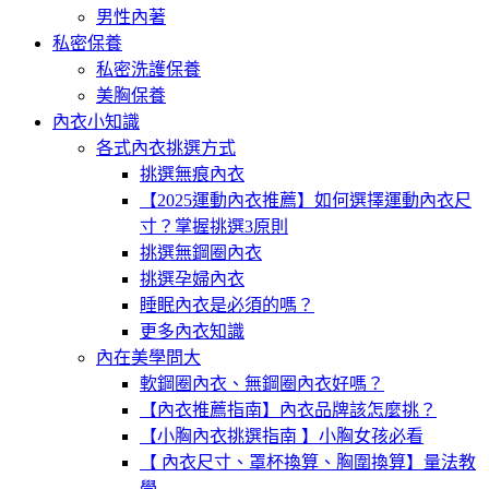
男性內著
私密保養
私密洗護保養
美胸保養
內衣小知識
各式內衣挑選方式
挑選無痕內衣
【2025運動內衣推薦】如何選擇運動內衣尺
寸？掌握挑選3原則
挑選無鋼圈內衣
挑選孕婦內衣
睡眠內衣是必須的嗎？
更多內衣知識
內在美學問大
軟鋼圈內衣、無鋼圈內衣好嗎？
【內衣推薦指南】內衣品牌該怎麼挑？
【小胸內衣挑選指南 】小胸女孩必看
【 內衣尺寸、罩杯換算、胸圍換算】量法教
學