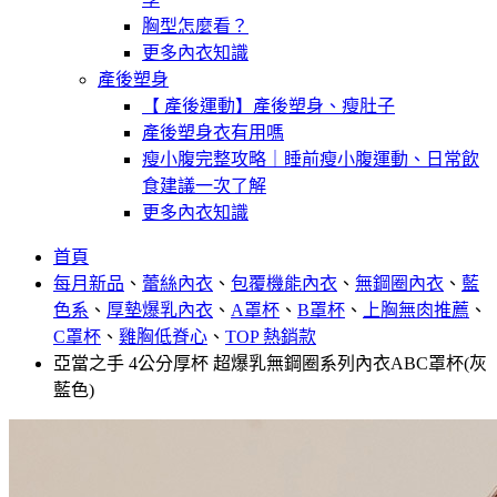
胸型怎麼看？
更多內衣知識
產後塑身
【 產後運動】產後塑身、瘦肚子
產後塑身衣有用嗎
瘦小腹完整攻略｜睡前瘦小腹運動、日常飲
食建議一次了解
更多內衣知識
首頁
每月新品
、
蕾絲內衣
、
包覆機能內衣
、
無鋼圈內衣
、
藍
色系
、
厚墊爆乳內衣
、
A罩杯
、
B罩杯
、
上胸無肉推薦
、
C罩杯
、
雞胸低脊心
、
TOP 熱銷款
亞當之手 4公分厚杯 超爆乳無鋼圈系列內衣ABC罩杯(灰
藍色)