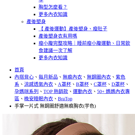
胸型怎麼看？
更多內衣知識
產後塑身
【 產後運動】產後塑身、瘦肚子
產後塑身衣有用嗎
瘦小腹完整攻略｜睡前瘦小腹運動、日常飲
食建議一次了解
更多內衣知識
首頁
內搭背心
、
每月新品
、
無痕內衣
、
無鋼圈內衣
、
紫色
系
、
涼感透氣內衣
、
A罩杯
、
B罩杯
、
C罩杯
、
D罩杯
、
孕媽咪系列
、
TOP 熱銷款
、
運動內衣
、
50+ 媽媽內衣專
區
、
晚安睡眠內衣
、
BraTop
手掌一片式 無鋼圈舒適無痕胸衣(芋色)