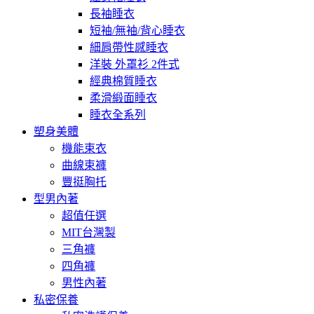
長袖睡衣
短袖/無袖/背心睡衣
細肩帶性感睡衣
洋裝 外罩衫 2件式
經典棉質睡衣
柔滑緞面睡衣
睡衣全系列
塑身美體
機能束衣
曲線束褲
豐挺胸托
型男內著
超值任選
MIT台灣製
三角褲
四角褲
男性內著
私密保養