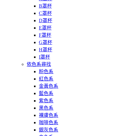
B罩杯
C罩杯
D罩杯
E罩杯
F罩杯
G罩杯
H罩杯
I罩杯
依色系尋找
粉色系
紅色系
金黃色系
藍色系
紫色系
黑色系
裸膚色系
咖啡色系
銀灰色系