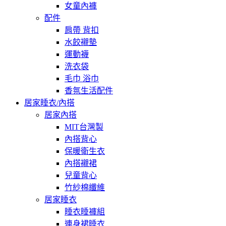
女童內褲
配件
肩帶 背扣
水餃襯墊
運動襪
洗衣袋
毛巾 浴巾
香氛生活配件
居家睡衣/內搭
居家內搭
MIT台灣製
內搭背心
保暖衛生衣
內搭襯裙
兒童背心
竹紗棉纖維
居家睡衣
睡衣睡褲組
連身裙睡衣