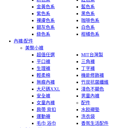
金黃色系
藍色系
紫色系
黑色系
裸膚色系
咖啡色系
銀灰色系
白色系
綠色系
柑橘色系
內褲/配件
美臀小褲
超值任選
MIT台灣製
平口褲
三角褲
生理褲
丁字褲
輕柔棉
機能修飾褲
無痕內褲
竹炭抗菌纖維
大尺碼XXL
淺色不顯色
安全褲
男童內褲
女童內褲
配件
肩帶 背扣
水餃襯墊
運動襪
洗衣袋
毛巾 浴巾
香氛生活配件