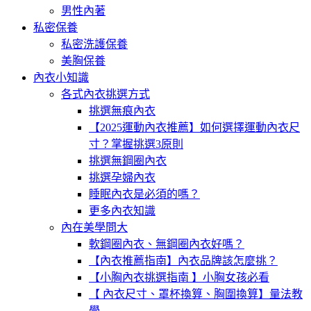
男性內著
私密保養
私密洗護保養
美胸保養
內衣小知識
各式內衣挑選方式
挑選無痕內衣
【2025運動內衣推薦】如何選擇運動內衣尺
寸？掌握挑選3原則
挑選無鋼圈內衣
挑選孕婦內衣
睡眠內衣是必須的嗎？
更多內衣知識
內在美學問大
軟鋼圈內衣、無鋼圈內衣好嗎？
【內衣推薦指南】內衣品牌該怎麼挑？
【小胸內衣挑選指南 】小胸女孩必看
【 內衣尺寸、罩杯換算、胸圍換算】量法教
學