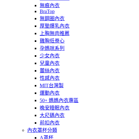
無痕內衣
BraTop
無鋼圈內衣
厚墊爆乳內衣
上胸無肉推薦
雞胸低脊心
孕媽咪系列
少女內衣
兒童內衣
蕾絲內衣
性感內衣
MIT台灣製
運動內衣
50+ 媽媽內衣專區
晚安睡眠內衣
大尺碼內衣
前扣內衣
內衣罩杯分類
A罩杯