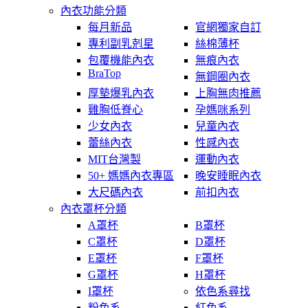
內衣功能分類
每月新品
官網獨家自訂
專利副乳剋星
絲棉薄杯
包覆機能內衣
無痕內衣
BraTop
無鋼圈內衣
厚墊爆乳內衣
上胸無肉推薦
雞胸低脊心
孕媽咪系列
少女內衣
兒童內衣
蕾絲內衣
性感內衣
MIT台灣製
運動內衣
50+ 媽媽內衣專區
晚安睡眠內衣
大尺碼內衣
前扣內衣
內衣罩杯分類
A罩杯
B罩杯
C罩杯
D罩杯
E罩杯
F罩杯
G罩杯
H罩杯
I罩杯
依色系尋找
粉色系
紅色系