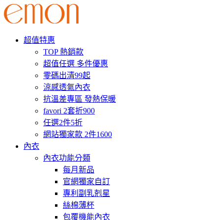
超值特惠
TOP 熱銷款
超值任選 多件優惠
零碼出清99起
涼感透氣內衣
抗溫差專區 發熱保暖
favori 2套折900
任選2件5折
網站獨家款 2件1600
內衣
內衣功能分類
每月新品
官網獨家自訂
專利副乳剋星
絲棉薄杯
包覆機能內衣