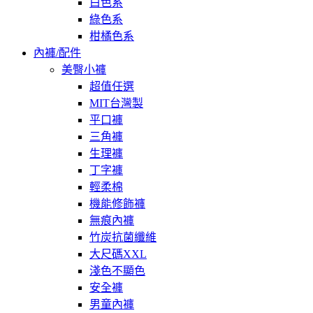
白色系
綠色系
柑橘色系
內褲/配件
美臀小褲
超值任選
MIT台灣製
平口褲
三角褲
生理褲
丁字褲
輕柔棉
機能修飾褲
無痕內褲
竹炭抗菌纖維
大尺碼XXL
淺色不顯色
安全褲
男童內褲