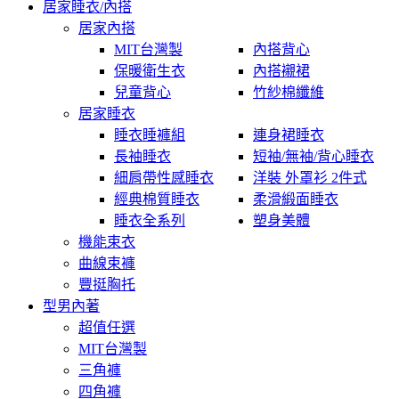
居家睡衣/內搭
居家內搭
MIT台灣製
內搭背心
保暖衛生衣
內搭襯裙
兒童背心
竹紗棉纖維
居家睡衣
睡衣睡褲組
連身裙睡衣
長袖睡衣
短袖/無袖/背心睡衣
細肩帶性感睡衣
洋裝 外罩衫 2件式
經典棉質睡衣
柔滑緞面睡衣
睡衣全系列
塑身美體
機能束衣
曲線束褲
豐挺胸托
型男內著
超值任選
MIT台灣製
三角褲
四角褲