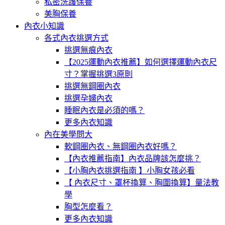
私密洗護保養
美胸保養
內衣小知識
各式內衣挑選方式
挑選無痕內衣
【2025運動內衣推薦】如何選擇運動內衣尺
寸？掌握挑選3原則
挑選無鋼圈內衣
挑選孕婦內衣
睡眠內衣是必須的嗎？
更多內衣知識
內在美學問大
軟鋼圈內衣、無鋼圈內衣好嗎？
【內衣推薦指南】內衣品牌該怎麼挑？
【小胸內衣挑選指南 】小胸女孩必看
【 內衣尺寸、罩杯換算、胸圍換算】量法教
學
胸型怎麼看？
更多內衣知識