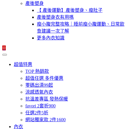
產後塑身
【 產後運動】產後塑身、瘦肚子
產後塑身衣有用嗎
瘦小腹完整攻略｜睡前瘦小腹運動、日常飲
食建議一次了解
更多內衣知識
0
超值特惠
TOP 熱銷款
超值任選 多件優惠
零碼出清99起
涼感透氣內衣
抗溫差專區 發熱保暖
favori 2套折900
任選2件5折
網站獨家款 2件1600
內衣