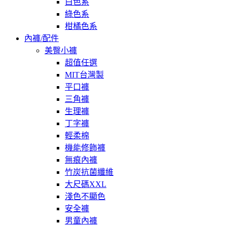
白色系
綠色系
柑橘色系
內褲/配件
美臀小褲
超值任選
MIT台灣製
平口褲
三角褲
生理褲
丁字褲
輕柔棉
機能修飾褲
無痕內褲
竹炭抗菌纖維
大尺碼XXL
淺色不顯色
安全褲
男童內褲