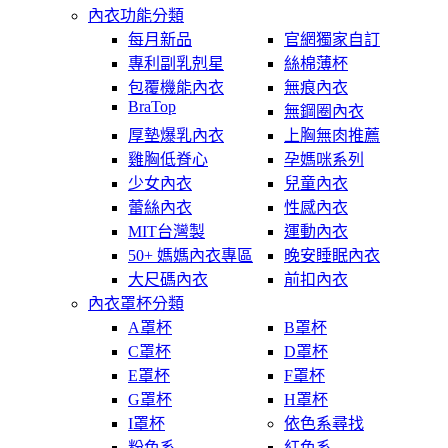
內衣功能分類
每月新品
官網獨家自訂
專利副乳剋星
絲棉薄杯
包覆機能內衣
無痕內衣
BraTop
無鋼圈內衣
厚墊爆乳內衣
上胸無肉推薦
雞胸低脊心
孕媽咪系列
少女內衣
兒童內衣
蕾絲內衣
性感內衣
MIT台灣製
運動內衣
50+ 媽媽內衣專區
晚安睡眠內衣
大尺碼內衣
前扣內衣
內衣罩杯分類
A罩杯
B罩杯
C罩杯
D罩杯
E罩杯
F罩杯
G罩杯
H罩杯
I罩杯
依色系尋找
粉色系
紅色系