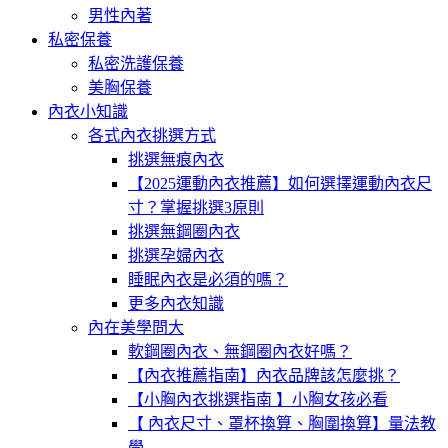
男性內著
私密保養
私密洗護保養
美胸保養
內衣小知識
各式內衣挑選方式
挑選無痕內衣
【2025運動內衣推薦】如何選擇運動內衣尺
寸？掌握挑選3原則
挑選無鋼圈內衣
挑選孕婦內衣
睡眠內衣是必須的嗎？
更多內衣知識
內在美學問大
軟鋼圈內衣、無鋼圈內衣好嗎？
【內衣推薦指南】內衣品牌該怎麼挑？
【小胸內衣挑選指南 】小胸女孩必看
【 內衣尺寸、罩杯換算、胸圍換算】量法教
學