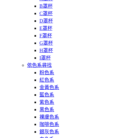
B罩杯
C罩杯
D罩杯
E罩杯
F罩杯
G罩杯
H罩杯
I罩杯
依色系尋找
粉色系
紅色系
金黃色系
藍色系
紫色系
黑色系
裸膚色系
咖啡色系
銀灰色系