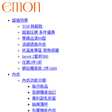
超值特惠
TOP 熱銷款
超值任選 多件優惠
零碼出清99起
涼感透氣內衣
抗溫差專區 發熱保暖
favori 2套折900
任選2件5折
網站獨家款 2件1600
內衣
內衣功能分類
每月新品
官網獨家自訂
專利副乳剋星
絲棉薄杯
包覆機能內衣