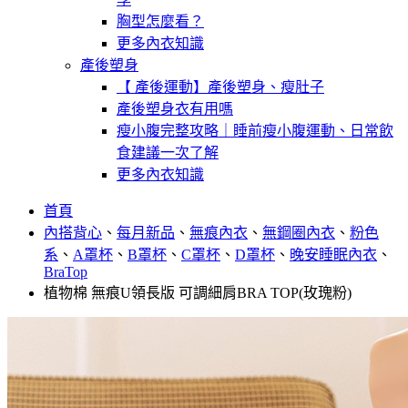
胸型怎麼看？
更多內衣知識
產後塑身
【 產後運動】產後塑身、瘦肚子
產後塑身衣有用嗎
瘦小腹完整攻略｜睡前瘦小腹運動、日常飲
食建議一次了解
更多內衣知識
首頁
內搭背心
、
每月新品
、
無痕內衣
、
無鋼圈內衣
、
粉色
系
、
A罩杯
、
B罩杯
、
C罩杯
、
D罩杯
、
晚安睡眠內衣
、
BraTop
植物棉 無痕U領長版 可調細肩BRA TOP(玫瑰粉)