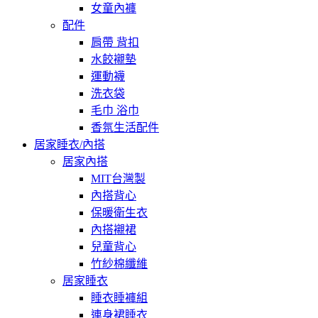
女童內褲
配件
肩帶 背扣
水餃襯墊
運動襪
洗衣袋
毛巾 浴巾
香氛生活配件
居家睡衣/內搭
居家內搭
MIT台灣製
內搭背心
保暖衛生衣
內搭襯裙
兒童背心
竹紗棉纖維
居家睡衣
睡衣睡褲組
連身裙睡衣