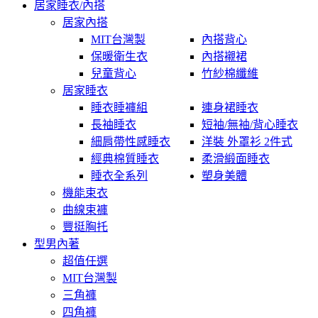
居家睡衣/內搭
居家內搭
MIT台灣製
內搭背心
保暖衛生衣
內搭襯裙
兒童背心
竹紗棉纖維
居家睡衣
睡衣睡褲組
連身裙睡衣
長袖睡衣
短袖/無袖/背心睡衣
細肩帶性感睡衣
洋裝 外罩衫 2件式
經典棉質睡衣
柔滑緞面睡衣
睡衣全系列
塑身美體
機能束衣
曲線束褲
豐挺胸托
型男內著
超值任選
MIT台灣製
三角褲
四角褲