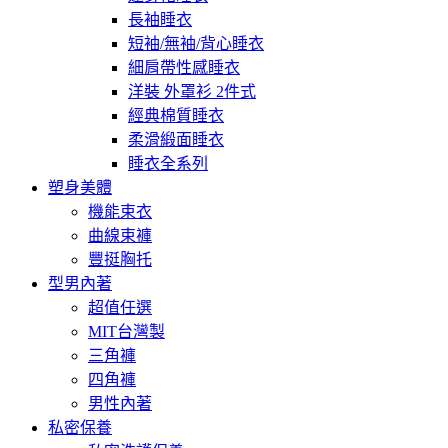
長袖睡衣
短袖/無袖/背心睡衣
細肩帶性感睡衣
洋裝 外罩衫 2件式
經典棉質睡衣
柔滑緞面睡衣
睡衣全系列
塑身美體
機能束衣
曲線束褲
豐挺胸托
型男內著
超值任選
MIT台灣製
三角褲
四角褲
男性內著
私密保養