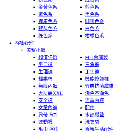
金黃色系
藍色系
紫色系
黑色系
裸膚色系
咖啡色系
銀灰色系
白色系
綠色系
柑橘色系
內褲/配件
美臀小褲
超值任選
MIT台灣製
平口褲
三角褲
生理褲
丁字褲
輕柔棉
機能修飾褲
無痕內褲
竹炭抗菌纖維
大尺碼XXL
淺色不顯色
安全褲
男童內褲
女童內褲
配件
肩帶 背扣
水餃襯墊
運動襪
洗衣袋
毛巾 浴巾
香氛生活配件