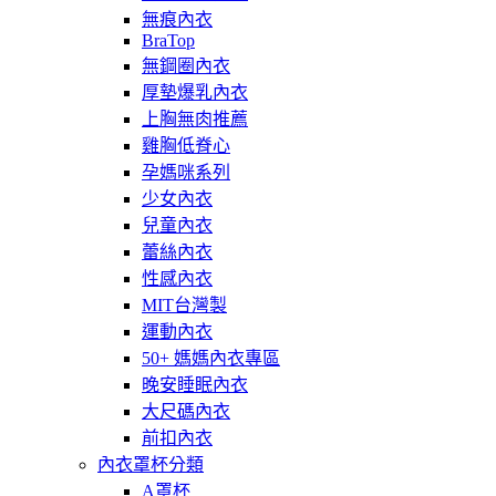
無痕內衣
BraTop
無鋼圈內衣
厚墊爆乳內衣
上胸無肉推薦
雞胸低脊心
孕媽咪系列
少女內衣
兒童內衣
蕾絲內衣
性感內衣
MIT台灣製
運動內衣
50+ 媽媽內衣專區
晚安睡眠內衣
大尺碼內衣
前扣內衣
內衣罩杯分類
A罩杯