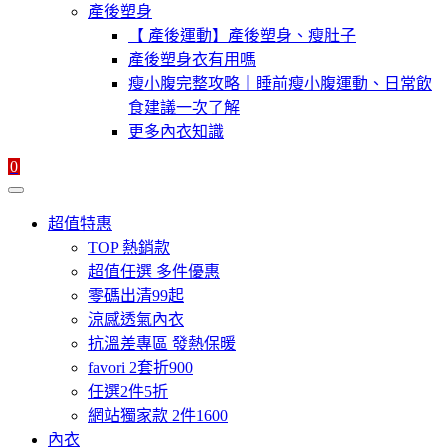
產後塑身
【 產後運動】產後塑身、瘦肚子
產後塑身衣有用嗎
瘦小腹完整攻略｜睡前瘦小腹運動、日常飲
食建議一次了解
更多內衣知識
0
超值特惠
TOP 熱銷款
超值任選 多件優惠
零碼出清99起
涼感透氣內衣
抗溫差專區 發熱保暖
favori 2套折900
任選2件5折
網站獨家款 2件1600
內衣