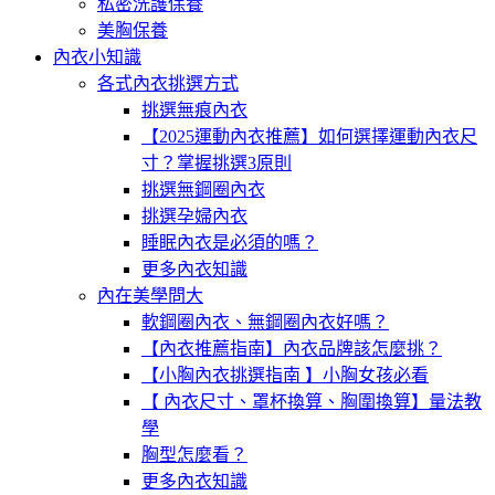
私密洗護保養
美胸保養
內衣小知識
各式內衣挑選方式
挑選無痕內衣
【2025運動內衣推薦】如何選擇運動內衣尺
寸？掌握挑選3原則
挑選無鋼圈內衣
挑選孕婦內衣
睡眠內衣是必須的嗎？
更多內衣知識
內在美學問大
軟鋼圈內衣、無鋼圈內衣好嗎？
【內衣推薦指南】內衣品牌該怎麼挑？
【小胸內衣挑選指南 】小胸女孩必看
【 內衣尺寸、罩杯換算、胸圍換算】量法教
學
胸型怎麼看？
更多內衣知識