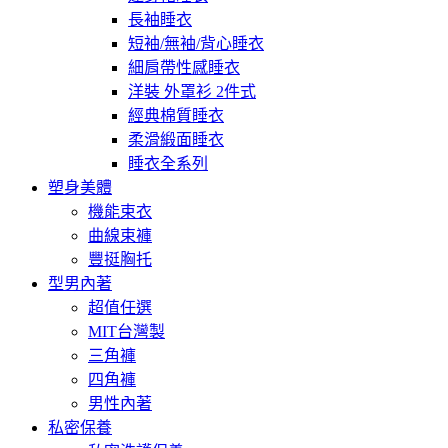
長袖睡衣
短袖/無袖/背心睡衣
細肩帶性感睡衣
洋裝 外罩衫 2件式
經典棉質睡衣
柔滑緞面睡衣
睡衣全系列
塑身美體
機能束衣
曲線束褲
豐挺胸托
型男內著
超值任選
MIT台灣製
三角褲
四角褲
男性內著
私密保養