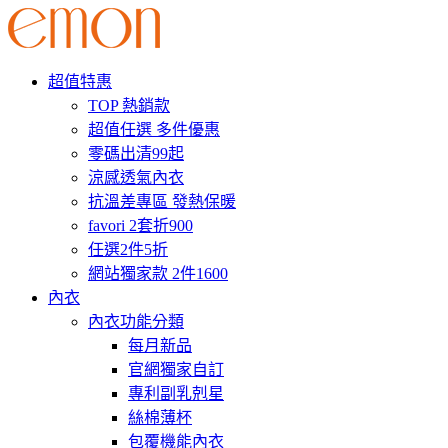
超值特惠
TOP 熱銷款
超值任選 多件優惠
零碼出清99起
涼感透氣內衣
抗溫差專區 發熱保暖
favori 2套折900
任選2件5折
網站獨家款 2件1600
內衣
內衣功能分類
每月新品
官網獨家自訂
專利副乳剋星
絲棉薄杯
包覆機能內衣