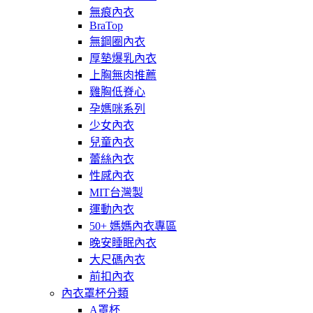
無痕內衣
BraTop
無鋼圈內衣
厚墊爆乳內衣
上胸無肉推薦
雞胸低脊心
孕媽咪系列
少女內衣
兒童內衣
蕾絲內衣
性感內衣
MIT台灣製
運動內衣
50+ 媽媽內衣專區
晚安睡眠內衣
大尺碼內衣
前扣內衣
內衣罩杯分類
A罩杯