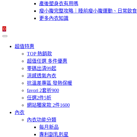
產後塑身衣有用嗎
瘦小腹完整攻略｜睡前瘦小腹運動、日常飲食
更多內衣知識
0
超值特惠
TOP 熱銷款
超值任選 多件優惠
零碼出清99起
涼感透氣內衣
抗溫差專區 發熱保暖
favori 2套折900
任選2件5折
網站獨家款 2件1600
內衣
內衣功能分類
每月新品
專利副乳剋星