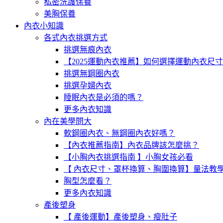
私密洗護保養
美胸保養
內衣小知識
各式內衣挑選方式
挑選無痕內衣
【2025運動內衣推薦】如何選擇運動內衣尺
挑選無鋼圈內衣
挑選孕婦內衣
睡眠內衣是必須的嗎？
更多內衣知識
內在美學問大
軟鋼圈內衣、無鋼圈內衣好嗎？
【內衣推薦指南】內衣品牌該怎麼挑？
【小胸內衣挑選指南 】小胸女孩必看
【 內衣尺寸、罩杯換算、胸圍換算】量法教
胸型怎麼看？
更多內衣知識
產後塑身
【 產後運動】產後塑身、瘦肚子