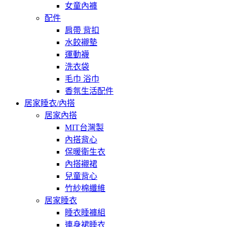
女童內褲
配件
肩帶 背扣
水餃襯墊
運動襪
洗衣袋
毛巾 浴巾
香氛生活配件
居家睡衣/內搭
居家內搭
MIT台灣製
內搭背心
保暖衛生衣
內搭襯裙
兒童背心
竹紗棉纖維
居家睡衣
睡衣睡褲組
連身裙睡衣