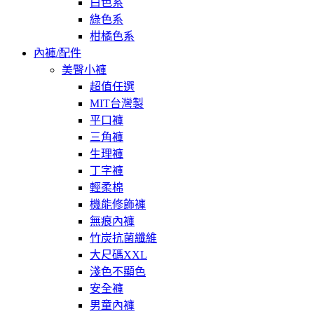
白色系
綠色系
柑橘色系
內褲/配件
美臀小褲
超值任選
MIT台灣製
平口褲
三角褲
生理褲
丁字褲
輕柔棉
機能修飾褲
無痕內褲
竹炭抗菌纖維
大尺碼XXL
淺色不顯色
安全褲
男童內褲