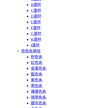
B罩杯
C罩杯
D罩杯
E罩杯
F罩杯
G罩杯
H罩杯
I罩杯
依色系尋找
粉色系
紅色系
金黃色系
藍色系
紫色系
黑色系
裸膚色系
咖啡色系
銀灰色系