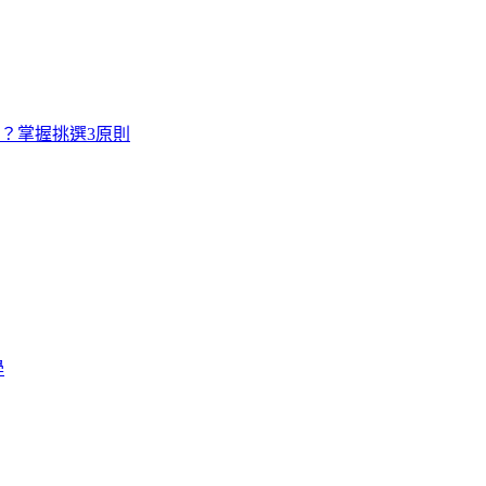
寸？掌握挑選3原則
學