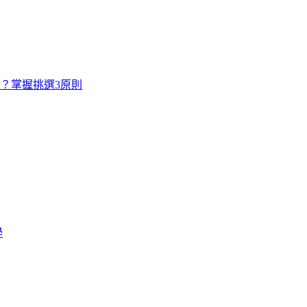
寸？掌握挑選3原則
學