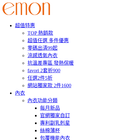
超值特惠
TOP 熱銷款
超值任選 多件優惠
零碼出清99起
涼感透氣內衣
抗溫差專區 發熱保暖
favori 2套折900
任選2件5折
網站獨家款 2件1600
內衣
內衣功能分類
每月新品
官網獨家自訂
專利副乳剋星
絲棉薄杯
包覆機能內衣