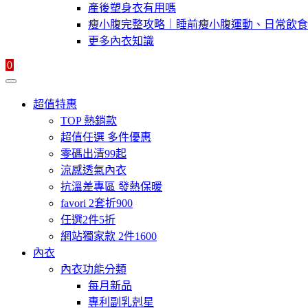
產後塑身衣有用嗎
瘦小腹完整攻略｜睡前瘦小腹運動、日常飲食
更多內衣知識
0
超值特惠
TOP 熱銷款
超值任選 多件優惠
零碼出清99起
涼感透氣內衣
抗溫差專區 發熱保暖
favori 2套折900
任選2件5折
網站獨家款 2件1600
內衣
內衣功能分類
每月新品
專利副乳剋星