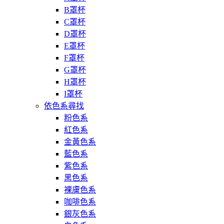
B罩杯
C罩杯
D罩杯
E罩杯
F罩杯
G罩杯
H罩杯
I罩杯
依色系尋找
粉色系
紅色系
金黃色系
藍色系
紫色系
黑色系
裸膚色系
咖啡色系
銀灰色系