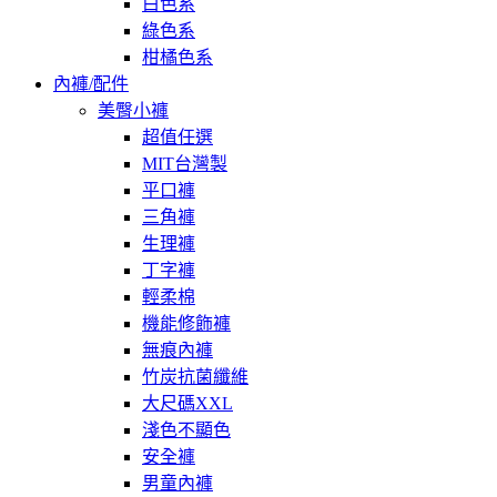
白色系
綠色系
柑橘色系
內褲/配件
美臀小褲
超值任選
MIT台灣製
平口褲
三角褲
生理褲
丁字褲
輕柔棉
機能修飾褲
無痕內褲
竹炭抗菌纖維
大尺碼XXL
淺色不顯色
安全褲
男童內褲