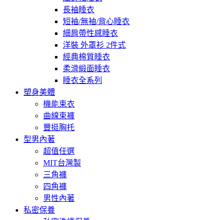
長袖睡衣
短袖/無袖/背心睡衣
細肩帶性感睡衣
洋裝 外罩衫 2件式
經典棉質睡衣
柔滑緞面睡衣
睡衣全系列
塑身美體
機能束衣
曲線束褲
豐挺胸托
型男內著
超值任選
MIT台灣製
三角褲
四角褲
男性內著
私密保養