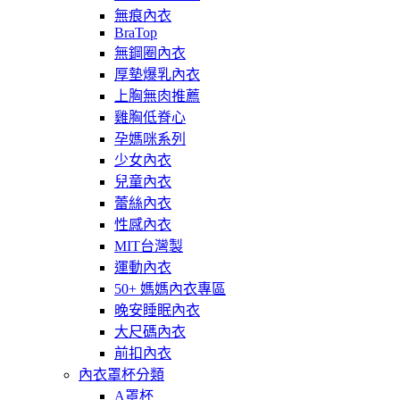
無痕內衣
BraTop
無鋼圈內衣
厚墊爆乳內衣
上胸無肉推薦
雞胸低脊心
孕媽咪系列
少女內衣
兒童內衣
蕾絲內衣
性感內衣
MIT台灣製
運動內衣
50+ 媽媽內衣專區
晚安睡眠內衣
大尺碼內衣
前扣內衣
內衣罩杯分類
A罩杯