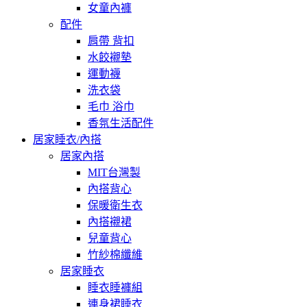
女童內褲
配件
肩帶 背扣
水餃襯墊
運動襪
洗衣袋
毛巾 浴巾
香氛生活配件
居家睡衣/內搭
居家內搭
MIT台灣製
內搭背心
保暖衛生衣
內搭襯裙
兒童背心
竹紗棉纖維
居家睡衣
睡衣睡褲組
連身裙睡衣