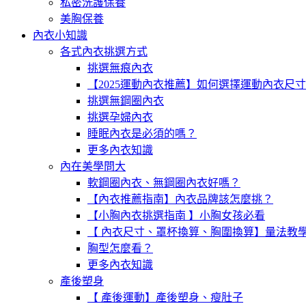
私密洗護保養
美胸保養
內衣小知識
各式內衣挑選方式
挑選無痕內衣
【2025運動內衣推薦】如何選擇運動內衣尺
挑選無鋼圈內衣
挑選孕婦內衣
睡眠內衣是必須的嗎？
更多內衣知識
內在美學問大
軟鋼圈內衣、無鋼圈內衣好嗎？
【內衣推薦指南】內衣品牌該怎麼挑？
【小胸內衣挑選指南 】小胸女孩必看
【 內衣尺寸、罩杯換算、胸圍換算】量法教
胸型怎麼看？
更多內衣知識
產後塑身
【 產後運動】產後塑身、瘦肚子