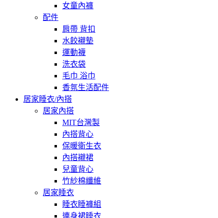
女童內褲
配件
肩帶 背扣
水餃襯墊
運動襪
洗衣袋
毛巾 浴巾
香氛生活配件
居家睡衣/內搭
居家內搭
MIT台灣製
內搭背心
保暖衛生衣
內搭襯裙
兒童背心
竹紗棉纖維
居家睡衣
睡衣睡褲組
連身裙睡衣