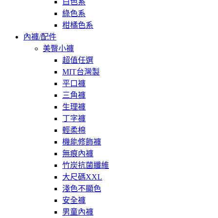
白色系
綠色系
柑橘色系
內褲/配件
美臀小褲
超值任選
MIT台灣製
平口褲
三角褲
生理褲
丁字褲
輕柔棉
機能修飾褲
無痕內褲
竹炭抗菌纖維
大尺碼XXL
淺色不顯色
安全褲
男童內褲