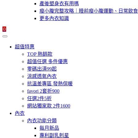
產後塑身衣有用嗎
瘦小腹完整攻略｜睡前瘦小腹運動、日常飲食
更多內衣知識
0
超值特惠
TOP 熱銷款
超值任選 多件優惠
零碼出清99起
涼感透氣內衣
抗溫差專區 發熱保暖
favori 2套折900
任選2件5折
網站獨家款 2件1600
內衣
內衣功能分類
每月新品
專利副乳剋星