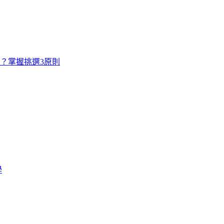
寸？掌握挑選3原則
學