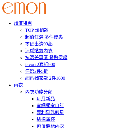
超值特惠
TOP 熱銷款
超值任選 多件優惠
零碼出清99起
涼感透氣內衣
抗溫差專區 發熱保暖
favori 2套折900
任選2件5折
網站獨家款 2件1600
內衣
內衣功能分類
每月新品
官網獨家自訂
專利副乳剋星
絲棉薄杯
包覆機能內衣