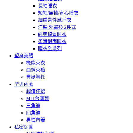
長袖睡衣
短袖/無袖/背心睡衣
細肩帶性感睡衣
洋裝 外罩衫 2件式
經典棉質睡衣
柔滑緞面睡衣
睡衣全系列
塑身美體
機能束衣
曲線束褲
豐挺胸托
型男內著
超值任選
MIT台灣製
三角褲
四角褲
男性內著
私密保養