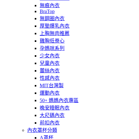
無痕內衣
BraTop
無鋼圈內衣
厚墊爆乳內衣
上胸無肉推薦
雞胸低脊心
孕媽咪系列
少女內衣
兒童內衣
蕾絲內衣
性感內衣
MIT台灣製
運動內衣
50+ 媽媽內衣專區
晚安睡眠內衣
大尺碼內衣
前扣內衣
內衣罩杯分類
A罩杯