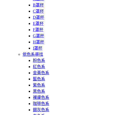
B罩杯
C罩杯
D罩杯
E罩杯
F罩杯
G罩杯
H罩杯
I罩杯
依色系尋找
粉色系
紅色系
金黃色系
藍色系
紫色系
黑色系
裸膚色系
咖啡色系
銀灰色系