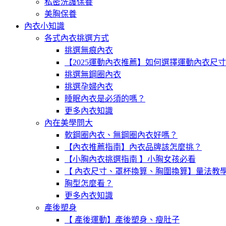
私密洗護保養
美胸保養
內衣小知識
各式內衣挑選方式
挑選無痕內衣
【2025運動內衣推薦】如何選擇運動內衣尺
挑選無鋼圈內衣
挑選孕婦內衣
睡眠內衣是必須的嗎？
更多內衣知識
內在美學問大
軟鋼圈內衣、無鋼圈內衣好嗎？
【內衣推薦指南】內衣品牌該怎麼挑？
【小胸內衣挑選指南 】小胸女孩必看
【 內衣尺寸、罩杯換算、胸圍換算】量法教
胸型怎麼看？
更多內衣知識
產後塑身
【 產後運動】產後塑身、瘦肚子