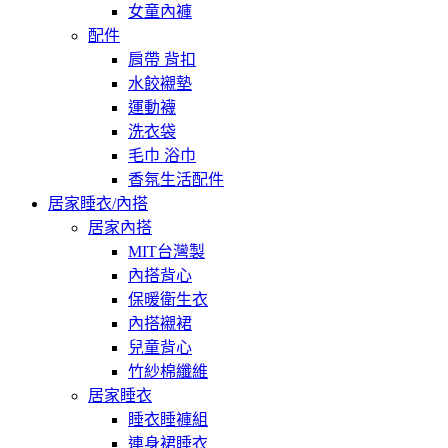
女童內褲
配件
肩帶 背扣
水餃襯墊
運動襪
洗衣袋
毛巾 浴巾
香氛生活配件
居家睡衣/內搭
居家內搭
MIT台灣製
內搭背心
保暖衛生衣
內搭襯裙
兒童背心
竹紗棉纖維
居家睡衣
睡衣睡褲組
連身裙睡衣