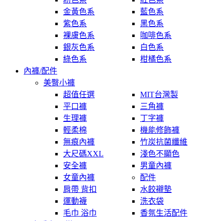
金黃色系
藍色系
紫色系
黑色系
裸膚色系
咖啡色系
銀灰色系
白色系
綠色系
柑橘色系
內褲/配件
美臀小褲
超值任選
MIT台灣製
平口褲
三角褲
生理褲
丁字褲
輕柔棉
機能修飾褲
無痕內褲
竹炭抗菌纖維
大尺碼XXL
淺色不顯色
安全褲
男童內褲
女童內褲
配件
肩帶 背扣
水餃襯墊
運動襪
洗衣袋
毛巾 浴巾
香氛生活配件