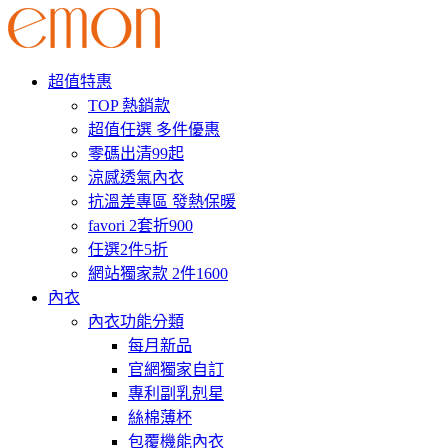
超值特惠
TOP 熱銷款
超值任選 多件優惠
零碼出清99起
涼感透氣內衣
抗溫差專區 發熱保暖
favori 2套折900
任選2件5折
網站獨家款 2件1600
內衣
內衣功能分類
每月新品
官網獨家自訂
專利副乳剋星
絲棉薄杯
包覆機能內衣