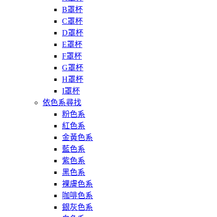
B罩杯
C罩杯
D罩杯
E罩杯
F罩杯
G罩杯
H罩杯
I罩杯
依色系尋找
粉色系
紅色系
金黃色系
藍色系
紫色系
黑色系
裸膚色系
咖啡色系
銀灰色系