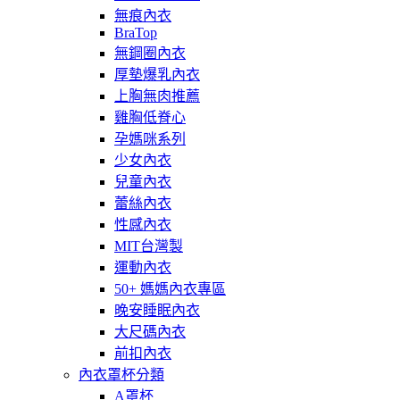
無痕內衣
BraTop
無鋼圈內衣
厚墊爆乳內衣
上胸無肉推薦
雞胸低脊心
孕媽咪系列
少女內衣
兒童內衣
蕾絲內衣
性感內衣
MIT台灣製
運動內衣
50+ 媽媽內衣專區
晚安睡眠內衣
大尺碼內衣
前扣內衣
內衣罩杯分類
A罩杯