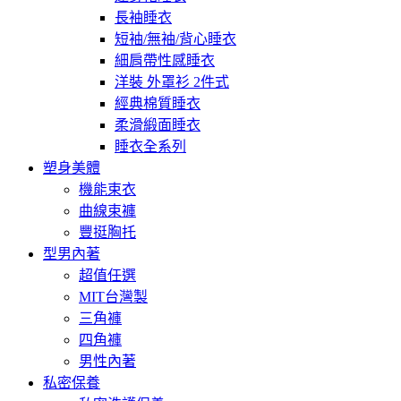
長袖睡衣
短袖/無袖/背心睡衣
細肩帶性感睡衣
洋裝 外罩衫 2件式
經典棉質睡衣
柔滑緞面睡衣
睡衣全系列
塑身美體
機能束衣
曲線束褲
豐挺胸托
型男內著
超值任選
MIT台灣製
三角褲
四角褲
男性內著
私密保養