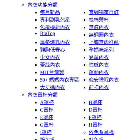
內衣功能分類
每月新品
官網獨家自訂
專利副乳剋星
絲棉薄杯
包覆機能內衣
無痕內衣
BraTop
無鋼圈內衣
厚墊爆乳內衣
上胸無肉推薦
雞胸低脊心
孕媽咪系列
少女內衣
兒童內衣
蕾絲內衣
性感內衣
MIT台灣製
運動內衣
50+ 媽媽內衣專區
晚安睡眠內衣
大尺碼內衣
前扣內衣
內衣罩杯分類
A罩杯
B罩杯
C罩杯
D罩杯
E罩杯
F罩杯
G罩杯
H罩杯
I罩杯
依色系尋找
粉色系
紅色系