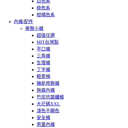
白色系
綠色系
柑橘色系
內褲/配件
美臀小褲
超值任選
MIT台灣製
平口褲
三角褲
生理褲
丁字褲
輕柔棉
機能修飾褲
無痕內褲
竹炭抗菌纖維
大尺碼XXL
淺色不顯色
安全褲
男童內褲