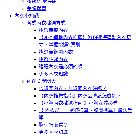
私密洗護保養
美胸保養
內衣小知識
各式內衣挑選方式
挑選無痕內衣
【2025運動內衣推薦】如何選擇運動內衣尺
寸？掌握挑選3原則
挑選無鋼圈內衣
挑選孕婦內衣
睡眠內衣是必須的嗎？
更多內衣知識
內在美學問大
軟鋼圈內衣、無鋼圈內衣好嗎？
【內衣推薦指南】內衣品牌該怎麼挑？
【小胸內衣挑選指南 】小胸女孩必看
【 內衣尺寸、罩杯換算、胸圍換算】量法教
學
胸型怎麼看？
更多內衣知識