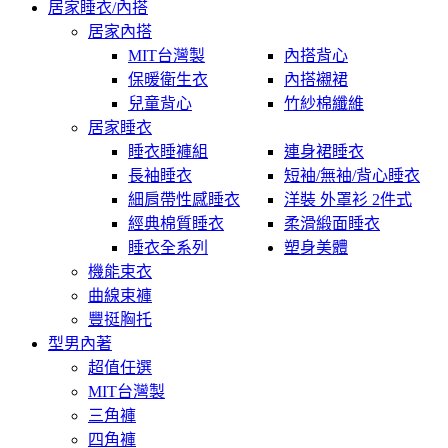
居家睡衣/內搭
居家內搭
MIT台灣製
內搭背心
保暖衛生衣
內搭襯裙
兒童背心
竹紗棉纖維
居家睡衣
睡衣睡褲組
連身裙睡衣
長袖睡衣
短袖/無袖/背心睡衣
細肩帶性感睡衣
洋裝 外罩衫 2件式
經典棉質睡衣
柔滑緞面睡衣
睡衣全系列
塑身美體
機能束衣
曲線束褲
豐挺胸托
型男內著
超值任選
MIT台灣製
三角褲
四角褲