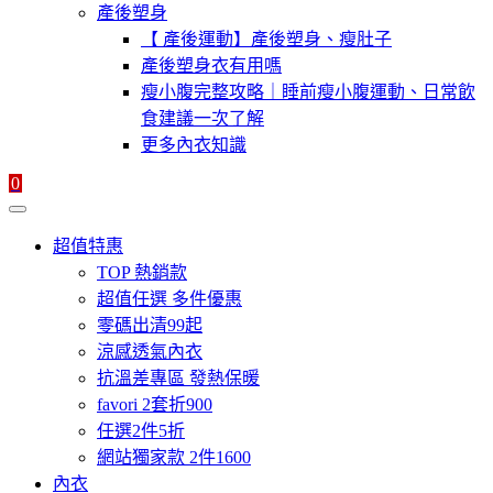
產後塑身
【 產後運動】產後塑身、瘦肚子
產後塑身衣有用嗎
瘦小腹完整攻略｜睡前瘦小腹運動、日常飲
食建議一次了解
更多內衣知識
0
超值特惠
TOP 熱銷款
超值任選 多件優惠
零碼出清99起
涼感透氣內衣
抗溫差專區 發熱保暖
favori 2套折900
任選2件5折
網站獨家款 2件1600
內衣