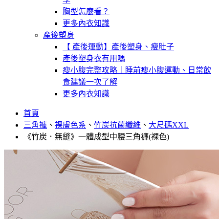
胸型怎麼看？
更多內衣知識
產後塑身
【 產後運動】產後塑身、瘦肚子
產後塑身衣有用嗎
瘦小腹完整攻略｜睡前瘦小腹運動、日常飲
食建議一次了解
更多內衣知識
首頁
三角褲
、
裸膚色系
、
竹炭抗菌纖維
、
大尺碼XXL
《竹炭．無縫》一體成型中腰三角褲(裸色)