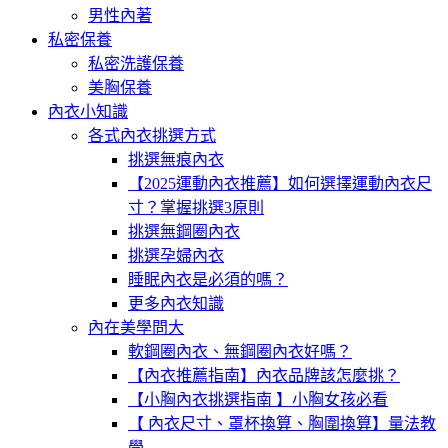
男性內著
私密保養
私密洗護保養
美胸保養
內衣小知識
各式內衣挑選方式
挑選無痕內衣
【2025運動內衣推薦】如何選擇運動內衣尺
寸？掌握挑選3原則
挑選無鋼圈內衣
挑選孕婦內衣
睡眠內衣是必須的嗎？
更多內衣知識
內在美學問大
軟鋼圈內衣、無鋼圈內衣好嗎？
【內衣推薦指南】內衣品牌該怎麼挑？
【小胸內衣挑選指南 】小胸女孩必看
【 內衣尺寸、罩杯換算、胸圍換算】量法教
學