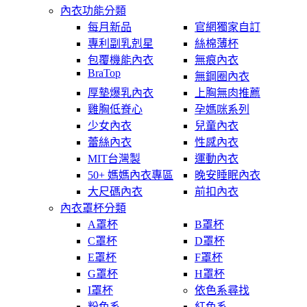
內衣功能分類
每月新品
官網獨家自訂
專利副乳剋星
絲棉薄杯
包覆機能內衣
無痕內衣
BraTop
無鋼圈內衣
厚墊爆乳內衣
上胸無肉推薦
雞胸低脊心
孕媽咪系列
少女內衣
兒童內衣
蕾絲內衣
性感內衣
MIT台灣製
運動內衣
50+ 媽媽內衣專區
晚安睡眠內衣
大尺碼內衣
前扣內衣
內衣罩杯分類
A罩杯
B罩杯
C罩杯
D罩杯
E罩杯
F罩杯
G罩杯
H罩杯
I罩杯
依色系尋找
粉色系
紅色系