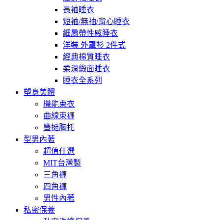
長袖睡衣
短袖/無袖/背心睡衣
細肩帶性感睡衣
洋裝 外罩衫 2件式
經典棉質睡衣
柔滑緞面睡衣
睡衣全系列
塑身美體
機能束衣
曲線束褲
豐挺胸托
型男內著
超值任選
MIT台灣製
三角褲
四角褲
男性內著
私密保養