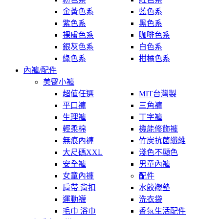
金黃色系
藍色系
紫色系
黑色系
裸膚色系
咖啡色系
銀灰色系
白色系
綠色系
柑橘色系
內褲/配件
美臀小褲
超值任選
MIT台灣製
平口褲
三角褲
生理褲
丁字褲
輕柔棉
機能修飾褲
無痕內褲
竹炭抗菌纖維
大尺碼XXL
淺色不顯色
安全褲
男童內褲
女童內褲
配件
肩帶 背扣
水餃襯墊
運動襪
洗衣袋
毛巾 浴巾
香氛生活配件