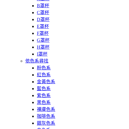
B罩杯
C罩杯
D罩杯
E罩杯
F罩杯
G罩杯
H罩杯
I罩杯
依色系尋找
粉色系
紅色系
金黃色系
藍色系
紫色系
黑色系
裸膚色系
咖啡色系
銀灰色系