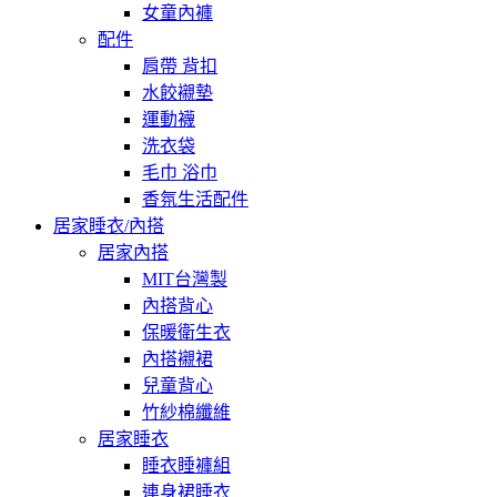
女童內褲
配件
肩帶 背扣
水餃襯墊
運動襪
洗衣袋
毛巾 浴巾
香氛生活配件
居家睡衣/內搭
居家內搭
MIT台灣製
內搭背心
保暖衛生衣
內搭襯裙
兒童背心
竹紗棉纖維
居家睡衣
睡衣睡褲組
連身裙睡衣