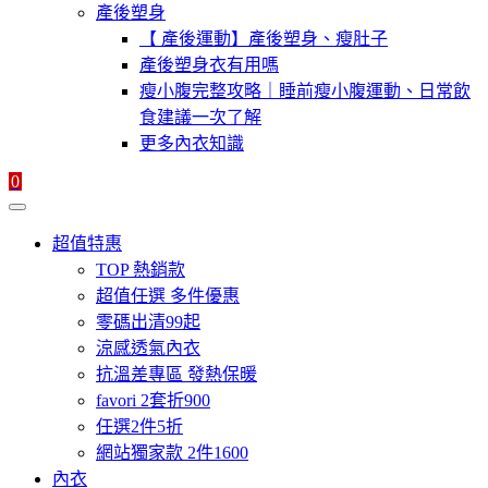
產後塑身
【 產後運動】產後塑身、瘦肚子
產後塑身衣有用嗎
瘦小腹完整攻略｜睡前瘦小腹運動、日常飲
食建議一次了解
更多內衣知識
0
超值特惠
TOP 熱銷款
超值任選 多件優惠
零碼出清99起
涼感透氣內衣
抗溫差專區 發熱保暖
favori 2套折900
任選2件5折
網站獨家款 2件1600
內衣