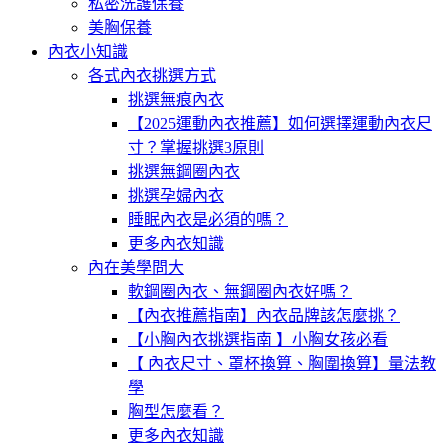
私密洗護保養
美胸保養
內衣小知識
各式內衣挑選方式
挑選無痕內衣
【2025運動內衣推薦】如何選擇運動內衣尺
寸？掌握挑選3原則
挑選無鋼圈內衣
挑選孕婦內衣
睡眠內衣是必須的嗎？
更多內衣知識
內在美學問大
軟鋼圈內衣、無鋼圈內衣好嗎？
【內衣推薦指南】內衣品牌該怎麼挑？
【小胸內衣挑選指南 】小胸女孩必看
【 內衣尺寸、罩杯換算、胸圍換算】量法教
學
胸型怎麼看？
更多內衣知識