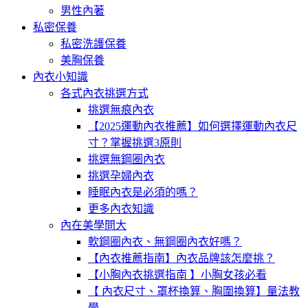
男性內著
私密保養
私密洗護保養
美胸保養
內衣小知識
各式內衣挑選方式
挑選無痕內衣
【2025運動內衣推薦】如何選擇運動內衣尺
寸？掌握挑選3原則
挑選無鋼圈內衣
挑選孕婦內衣
睡眠內衣是必須的嗎？
更多內衣知識
內在美學問大
軟鋼圈內衣、無鋼圈內衣好嗎？
【內衣推薦指南】內衣品牌該怎麼挑？
【小胸內衣挑選指南 】小胸女孩必看
【 內衣尺寸、罩杯換算、胸圍換算】量法教
學