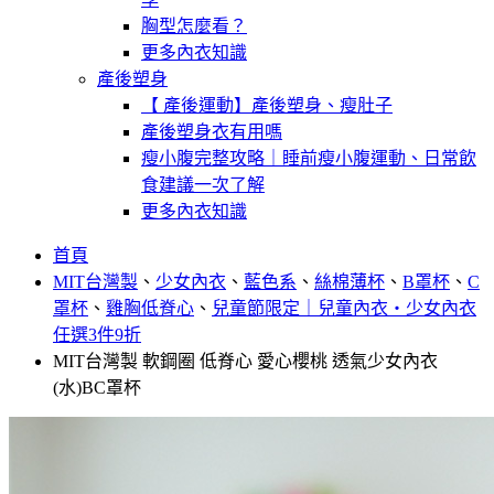
胸型怎麼看？
更多內衣知識
產後塑身
【 產後運動】產後塑身、瘦肚子
產後塑身衣有用嗎
瘦小腹完整攻略｜睡前瘦小腹運動、日常飲
食建議一次了解
更多內衣知識
首頁
MIT台灣製
、
少女內衣
、
藍色系
、
絲棉薄杯
、
B罩杯
、
C
罩杯
、
雞胸低脊心
、
兒童節限定｜兒童內衣・少女內衣
任選3件9折
MIT台灣製 軟鋼圈 低脊心 愛心櫻桃 透氣少女內衣
(水)BC罩杯