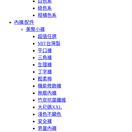
白色系
綠色系
柑橘色系
內褲/配件
美臀小褲
超值任選
MIT台灣製
平口褲
三角褲
生理褲
丁字褲
輕柔棉
機能修飾褲
無痕內褲
竹炭抗菌纖維
大尺碼XXL
淺色不顯色
安全褲
男童內褲