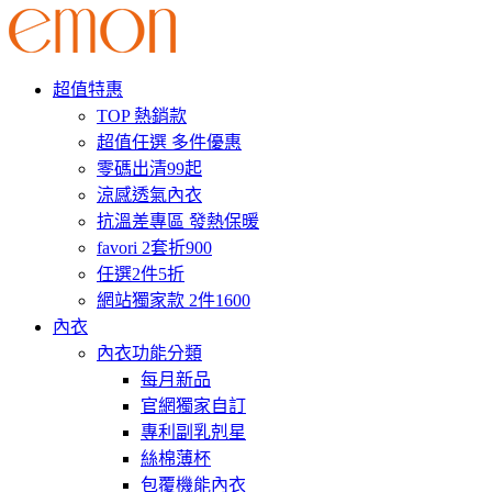
超值特惠
TOP 熱銷款
超值任選 多件優惠
零碼出清99起
涼感透氣內衣
抗溫差專區 發熱保暖
favori 2套折900
任選2件5折
網站獨家款 2件1600
內衣
內衣功能分類
每月新品
官網獨家自訂
專利副乳剋星
絲棉薄杯
包覆機能內衣