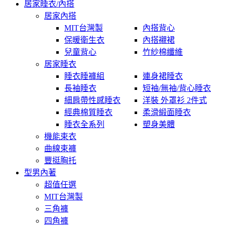
居家睡衣/內搭
居家內搭
MIT台灣製
內搭背心
保暖衛生衣
內搭襯裙
兒童背心
竹紗棉纖維
居家睡衣
睡衣睡褲組
連身裙睡衣
長袖睡衣
短袖/無袖/背心睡衣
細肩帶性感睡衣
洋裝 外罩衫 2件式
經典棉質睡衣
柔滑緞面睡衣
睡衣全系列
塑身美體
機能束衣
曲線束褲
豐挺胸托
型男內著
超值任選
MIT台灣製
三角褲
四角褲