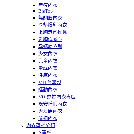
無痕內衣
BraTop
無鋼圈內衣
厚墊爆乳內衣
上胸無肉推薦
雞胸低脊心
孕媽咪系列
少女內衣
兒童內衣
蕾絲內衣
性感內衣
MIT台灣製
運動內衣
50+ 媽媽內衣專區
晚安睡眠內衣
大尺碼內衣
前扣內衣
內衣罩杯分類
A罩杯