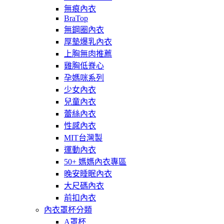
無痕內衣
BraTop
無鋼圈內衣
厚墊爆乳內衣
上胸無肉推薦
雞胸低脊心
孕媽咪系列
少女內衣
兒童內衣
蕾絲內衣
性感內衣
MIT台灣製
運動內衣
50+ 媽媽內衣專區
晚安睡眠內衣
大尺碼內衣
前扣內衣
內衣罩杯分類
A罩杯