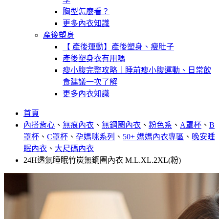
胸型怎麼看？
更多內衣知識
產後塑身
【 產後運動】產後塑身、瘦肚子
產後塑身衣有用嗎
瘦小腹完整攻略｜睡前瘦小腹運動、日常飲
食建議一次了解
更多內衣知識
首頁
內搭背心
、
無痕內衣
、
無鋼圈內衣
、
粉色系
、
A罩杯
、
B
罩杯
、
C罩杯
、
孕媽咪系列
、
50+ 媽媽內衣專區
、
晚安睡
眠內衣
、
大尺碼內衣
24H透氣睡眠竹炭無鋼圈內衣 M.L.XL.2XL(粉)