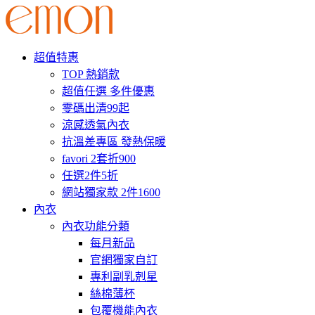
超值特惠
TOP 熱銷款
超值任選 多件優惠
零碼出清99起
涼感透氣內衣
抗溫差專區 發熱保暖
favori 2套折900
任選2件5折
網站獨家款 2件1600
內衣
內衣功能分類
每月新品
官網獨家自訂
專利副乳剋星
絲棉薄杯
包覆機能內衣