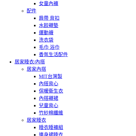
女童內褲
配件
肩帶 背扣
水餃襯墊
運動襪
洗衣袋
毛巾 浴巾
香氛生活配件
居家睡衣/內搭
居家內搭
MIT台灣製
內搭背心
保暖衛生衣
內搭襯裙
兒童背心
竹紗棉纖維
居家睡衣
睡衣睡褲組
連身裙睡衣