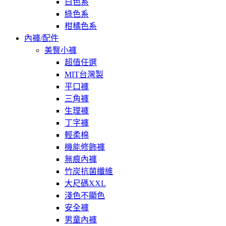
白色系
綠色系
柑橘色系
內褲/配件
美臀小褲
超值任選
MIT台灣製
平口褲
三角褲
生理褲
丁字褲
輕柔棉
機能修飾褲
無痕內褲
竹炭抗菌纖維
大尺碼XXL
淺色不顯色
安全褲
男童內褲