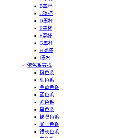
B罩杯
C罩杯
D罩杯
E罩杯
F罩杯
G罩杯
H罩杯
I罩杯
依色系尋找
粉色系
紅色系
金黃色系
藍色系
紫色系
黑色系
裸膚色系
咖啡色系
銀灰色系