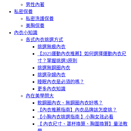
男性內著
私密保養
私密洗護保養
美胸保養
內衣小知識
各式內衣挑選方式
挑選無痕內衣
【2025運動內衣推薦】如何選擇運動內衣尺
寸？掌握挑選3原則
挑選無鋼圈內衣
挑選孕婦內衣
睡眠內衣是必須的嗎？
更多內衣知識
內在美學問大
軟鋼圈內衣、無鋼圈內衣好嗎？
【內衣推薦指南】內衣品牌該怎麼挑？
【小胸內衣挑選指南 】小胸女孩必看
【 內衣尺寸、罩杯換算、胸圍換算】量法教
學