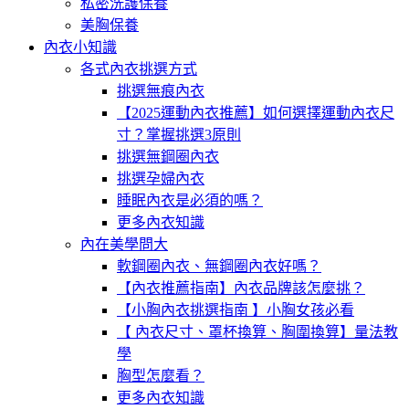
私密洗護保養
美胸保養
內衣小知識
各式內衣挑選方式
挑選無痕內衣
【2025運動內衣推薦】如何選擇運動內衣尺
寸？掌握挑選3原則
挑選無鋼圈內衣
挑選孕婦內衣
睡眠內衣是必須的嗎？
更多內衣知識
內在美學問大
軟鋼圈內衣、無鋼圈內衣好嗎？
【內衣推薦指南】內衣品牌該怎麼挑？
【小胸內衣挑選指南 】小胸女孩必看
【 內衣尺寸、罩杯換算、胸圍換算】量法教
學
胸型怎麼看？
更多內衣知識