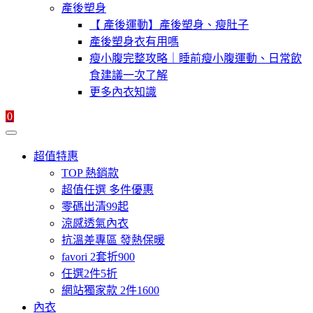
產後塑身
【 產後運動】產後塑身、瘦肚子
產後塑身衣有用嗎
瘦小腹完整攻略｜睡前瘦小腹運動、日常飲
食建議一次了解
更多內衣知識
0
超值特惠
TOP 熱銷款
超值任選 多件優惠
零碼出清99起
涼感透氣內衣
抗溫差專區 發熱保暖
favori 2套折900
任選2件5折
網站獨家款 2件1600
內衣