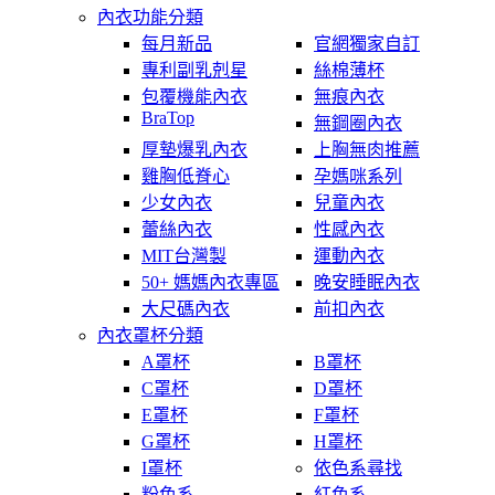
內衣功能分類
每月新品
官網獨家自訂
專利副乳剋星
絲棉薄杯
包覆機能內衣
無痕內衣
BraTop
無鋼圈內衣
厚墊爆乳內衣
上胸無肉推薦
雞胸低脊心
孕媽咪系列
少女內衣
兒童內衣
蕾絲內衣
性感內衣
MIT台灣製
運動內衣
50+ 媽媽內衣專區
晚安睡眠內衣
大尺碼內衣
前扣內衣
內衣罩杯分類
A罩杯
B罩杯
C罩杯
D罩杯
E罩杯
F罩杯
G罩杯
H罩杯
I罩杯
依色系尋找
粉色系
紅色系