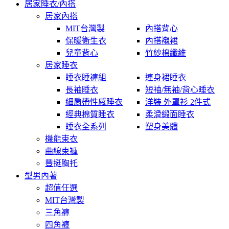
居家睡衣/內搭
居家內搭
MIT台灣製
內搭背心
保暖衛生衣
內搭襯裙
兒童背心
竹紗棉纖維
居家睡衣
睡衣睡褲組
連身裙睡衣
長袖睡衣
短袖/無袖/背心睡衣
細肩帶性感睡衣
洋裝 外罩衫 2件式
經典棉質睡衣
柔滑緞面睡衣
睡衣全系列
塑身美體
機能束衣
曲線束褲
豐挺胸托
型男內著
超值任選
MIT台灣製
三角褲
四角褲