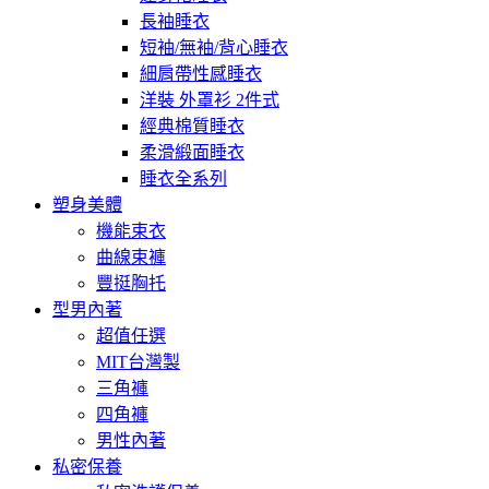
長袖睡衣
短袖/無袖/背心睡衣
細肩帶性感睡衣
洋裝 外罩衫 2件式
經典棉質睡衣
柔滑緞面睡衣
睡衣全系列
塑身美體
機能束衣
曲線束褲
豐挺胸托
型男內著
超值任選
MIT台灣製
三角褲
四角褲
男性內著
私密保養