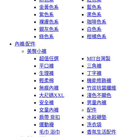
金黃色系
藍色系
紫色系
黑色系
裸膚色系
咖啡色系
銀灰色系
白色系
綠色系
柑橘色系
內褲/配件
美臀小褲
超值任選
MIT台灣製
平口褲
三角褲
生理褲
丁字褲
輕柔棉
機能修飾褲
無痕內褲
竹炭抗菌纖維
大尺碼XXL
淺色不顯色
安全褲
男童內褲
女童內褲
配件
肩帶 背扣
水餃襯墊
運動襪
洗衣袋
毛巾 浴巾
香氛生活配件