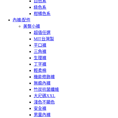
白色系
綠色系
柑橘色系
內褲/配件
美臀小褲
超值任選
MIT台灣製
平口褲
三角褲
生理褲
丁字褲
輕柔棉
機能修飾褲
無痕內褲
竹炭抗菌纖維
大尺碼XXL
淺色不顯色
安全褲
男童內褲