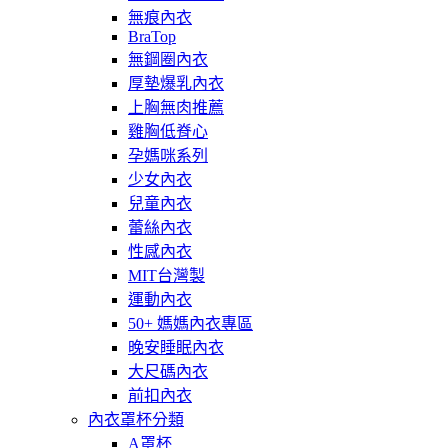
無痕內衣
BraTop
無鋼圈內衣
厚墊爆乳內衣
上胸無肉推薦
雞胸低脊心
孕媽咪系列
少女內衣
兒童內衣
蕾絲內衣
性感內衣
MIT台灣製
運動內衣
50+ 媽媽內衣專區
晚安睡眠內衣
大尺碼內衣
前扣內衣
內衣罩杯分類
A罩杯