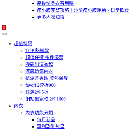
產後塑身衣有用嗎
瘦小腹完整攻略｜睡前瘦小腹運動、日常飲食
更多內衣知識
0
超值特惠
TOP 熱銷款
超值任選 多件優惠
零碼出清99起
涼感透氣內衣
抗溫差專區 發熱保暖
favori 2套折900
任選2件5折
網站獨家款 2件1600
內衣
內衣功能分類
每月新品
專利副乳剋星