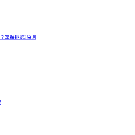
寸？掌握挑選3原則
學