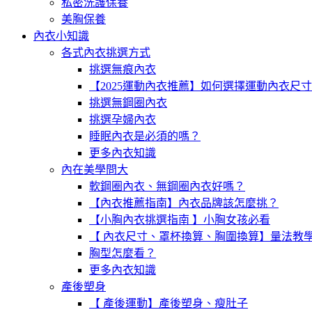
私密洗護保養
美胸保養
內衣小知識
各式內衣挑選方式
挑選無痕內衣
【2025運動內衣推薦】如何選擇運動內衣尺
挑選無鋼圈內衣
挑選孕婦內衣
睡眠內衣是必須的嗎？
更多內衣知識
內在美學問大
軟鋼圈內衣、無鋼圈內衣好嗎？
【內衣推薦指南】內衣品牌該怎麼挑？
【小胸內衣挑選指南 】小胸女孩必看
【 內衣尺寸、罩杯換算、胸圍換算】量法教
胸型怎麼看？
更多內衣知識
產後塑身
【 產後運動】產後塑身、瘦肚子