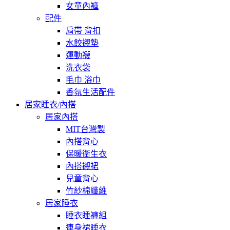
女童內褲
配件
肩帶 背扣
水餃襯墊
運動襪
洗衣袋
毛巾 浴巾
香氛生活配件
居家睡衣/內搭
居家內搭
MIT台灣製
內搭背心
保暖衛生衣
內搭襯裙
兒童背心
竹紗棉纖維
居家睡衣
睡衣睡褲組
連身裙睡衣