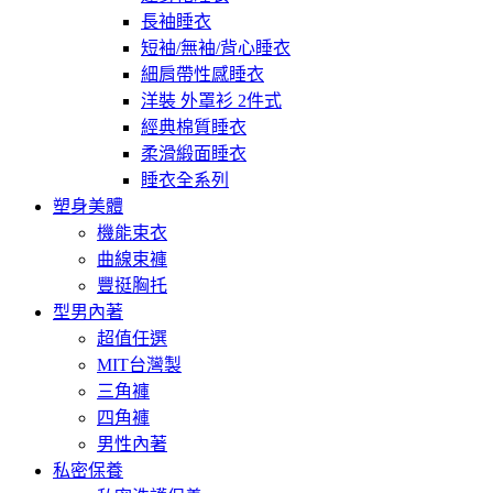
長袖睡衣
短袖/無袖/背心睡衣
細肩帶性感睡衣
洋裝 外罩衫 2件式
經典棉質睡衣
柔滑緞面睡衣
睡衣全系列
塑身美體
機能束衣
曲線束褲
豐挺胸托
型男內著
超值任選
MIT台灣製
三角褲
四角褲
男性內著
私密保養