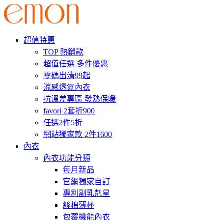
超值特惠
TOP 熱銷款
超值任選 多件優惠
零碼出清99起
涼感透氣內衣
抗溫差專區 發熱保暖
favori 2套折900
任選2件5折
網站獨家款 2件1600
內衣
內衣功能分類
每月新品
官網獨家自訂
專利副乳剋星
絲棉薄杯
包覆機能內衣