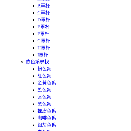
B罩杯
C罩杯
D罩杯
E罩杯
F罩杯
G罩杯
H罩杯
I罩杯
依色系尋找
粉色系
紅色系
金黃色系
藍色系
紫色系
黑色系
裸膚色系
咖啡色系
銀灰色系