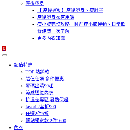
產後塑身
【 產後運動】產後塑身、瘦肚子
產後塑身衣有用嗎
瘦小腹完整攻略｜睡前瘦小腹運動、日常飲
食建議一次了解
更多內衣知識
0
超值特惠
TOP 熱銷款
超值任選 多件優惠
零碼出清99起
涼感透氣內衣
抗溫差專區 發熱保暖
favori 2套折900
任選2件5折
網站獨家款 2件1600
內衣