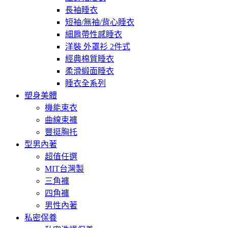
長袖睡衣
短袖/無袖/背心睡衣
細肩帶性感睡衣
洋裝 外罩衫 2件式
經典棉質睡衣
柔滑緞面睡衣
睡衣全系列
塑身美體
機能束衣
曲線束褲
豐挺胸托
型男內著
超值任選
MIT台灣製
三角褲
四角褲
男性內著
私密保養