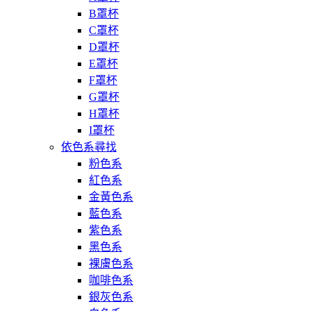
B罩杯
C罩杯
D罩杯
E罩杯
F罩杯
G罩杯
H罩杯
I罩杯
依色系尋找
粉色系
紅色系
金黃色系
藍色系
紫色系
黑色系
裸膚色系
咖啡色系
銀灰色系