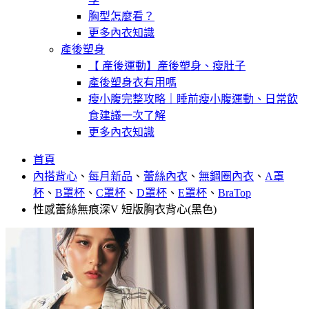
胸型怎麼看？
更多內衣知識
產後塑身
【 產後運動】產後塑身、瘦肚子
產後塑身衣有用嗎
瘦小腹完整攻略｜睡前瘦小腹運動、日常飲
食建議一次了解
更多內衣知識
首頁
內搭背心
、
每月新品
、
蕾絲內衣
、
無鋼圈內衣
、
A罩
杯
、
B罩杯
、
C罩杯
、
D罩杯
、
E罩杯
、
BraTop
性感蕾絲無痕深V 短版胸衣背心(黑色)