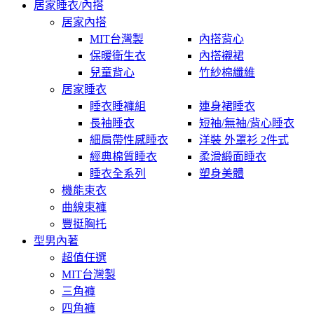
居家睡衣/內搭
居家內搭
MIT台灣製
內搭背心
保暖衛生衣
內搭襯裙
兒童背心
竹紗棉纖維
居家睡衣
睡衣睡褲組
連身裙睡衣
長袖睡衣
短袖/無袖/背心睡衣
細肩帶性感睡衣
洋裝 外罩衫 2件式
經典棉質睡衣
柔滑緞面睡衣
睡衣全系列
塑身美體
機能束衣
曲線束褲
豐挺胸托
型男內著
超值任選
MIT台灣製
三角褲
四角褲