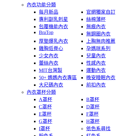
內衣功能分類
每月新品
官網獨家自訂
專利副乳剋星
絲棉薄杯
包覆機能內衣
無痕內衣
BraTop
無鋼圈內衣
厚墊爆乳內衣
上胸無肉推薦
雞胸低脊心
孕媽咪系列
少女內衣
兒童內衣
蕾絲內衣
性感內衣
MIT台灣製
運動內衣
50+ 媽媽內衣專區
晚安睡眠內衣
大尺碼內衣
前扣內衣
內衣罩杯分類
A罩杯
B罩杯
C罩杯
D罩杯
E罩杯
F罩杯
G罩杯
H罩杯
I罩杯
依色系尋找
粉色系
紅色系