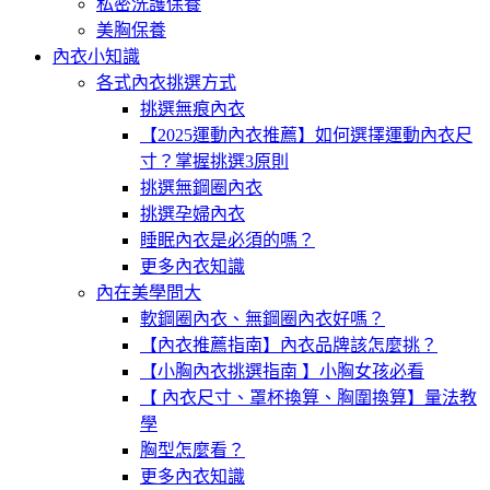
私密洗護保養
美胸保養
內衣小知識
各式內衣挑選方式
挑選無痕內衣
【2025運動內衣推薦】如何選擇運動內衣尺
寸？掌握挑選3原則
挑選無鋼圈內衣
挑選孕婦內衣
睡眠內衣是必須的嗎？
更多內衣知識
內在美學問大
軟鋼圈內衣、無鋼圈內衣好嗎？
【內衣推薦指南】內衣品牌該怎麼挑？
【小胸內衣挑選指南 】小胸女孩必看
【 內衣尺寸、罩杯換算、胸圍換算】量法教
學
胸型怎麼看？
更多內衣知識