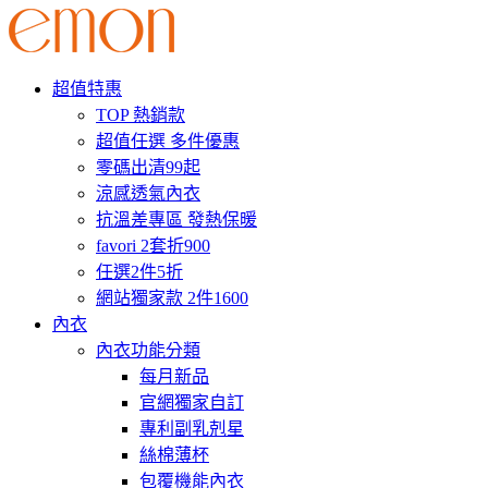
超值特惠
TOP 熱銷款
超值任選 多件優惠
零碼出清99起
涼感透氣內衣
抗溫差專區 發熱保暖
favori 2套折900
任選2件5折
網站獨家款 2件1600
內衣
內衣功能分類
每月新品
官網獨家自訂
專利副乳剋星
絲棉薄杯
包覆機能內衣