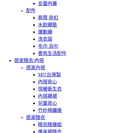
女童內褲
配件
肩帶 背扣
水餃襯墊
運動襪
洗衣袋
毛巾 浴巾
香氛生活配件
居家睡衣/內搭
居家內搭
MIT台灣製
內搭背心
保暖衛生衣
內搭襯裙
兒童背心
竹紗棉纖維
居家睡衣
睡衣睡褲組
連身裙睡衣