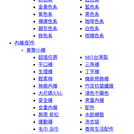
金黃色系
藍色系
紫色系
黑色系
裸膚色系
咖啡色系
銀灰色系
白色系
綠色系
柑橘色系
內褲/配件
美臀小褲
超值任選
MIT台灣製
平口褲
三角褲
生理褲
丁字褲
輕柔棉
機能修飾褲
無痕內褲
竹炭抗菌纖維
大尺碼XXL
淺色不顯色
安全褲
男童內褲
女童內褲
配件
肩帶 背扣
水餃襯墊
運動襪
洗衣袋
毛巾 浴巾
香氛生活配件