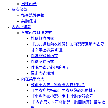
男性內著
私密保養
私密洗護保養
美胸保養
內衣小知識
各式內衣挑選方式
挑選無痕內衣
【2025運動內衣推薦】如何選擇運動內衣尺
寸？掌握挑選3原則
挑選無鋼圈內衣
挑選孕婦內衣
睡眠內衣是必須的嗎？
更多內衣知識
內在美學問大
軟鋼圈內衣、無鋼圈內衣好嗎？
【內衣推薦指南】內衣品牌該怎麼挑？
【小胸內衣挑選指南 】小胸女孩必看
【 內衣尺寸、罩杯換算、胸圍換算】量法教
學