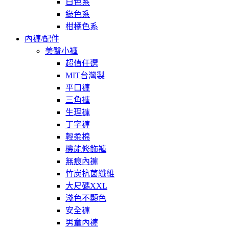
白色系
綠色系
柑橘色系
內褲/配件
美臀小褲
超值任選
MIT台灣製
平口褲
三角褲
生理褲
丁字褲
輕柔棉
機能修飾褲
無痕內褲
竹炭抗菌纖維
大尺碼XXL
淺色不顯色
安全褲
男童內褲