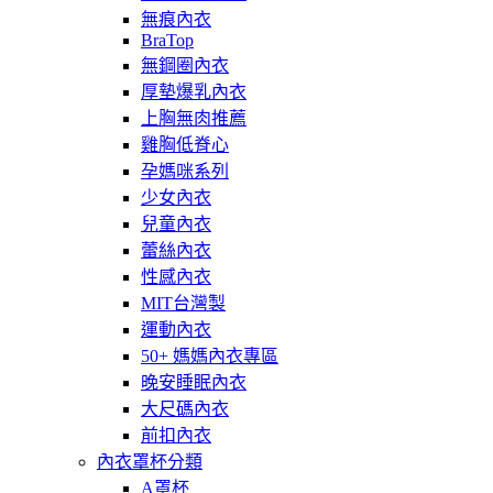
無痕內衣
BraTop
無鋼圈內衣
厚墊爆乳內衣
上胸無肉推薦
雞胸低脊心
孕媽咪系列
少女內衣
兒童內衣
蕾絲內衣
性感內衣
MIT台灣製
運動內衣
50+ 媽媽內衣專區
晚安睡眠內衣
大尺碼內衣
前扣內衣
內衣罩杯分類
A罩杯