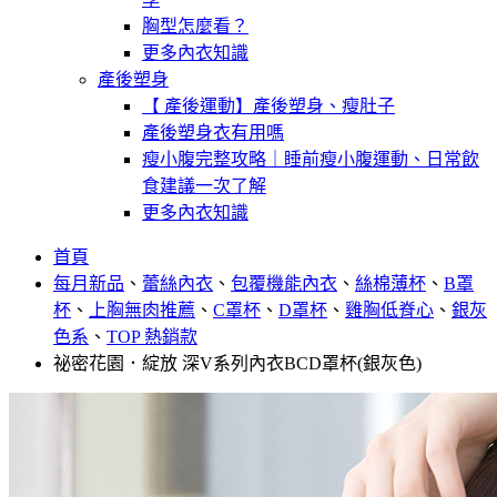
胸型怎麼看？
更多內衣知識
產後塑身
【 產後運動】產後塑身、瘦肚子
產後塑身衣有用嗎
瘦小腹完整攻略｜睡前瘦小腹運動、日常飲
食建議一次了解
更多內衣知識
首頁
每月新品
、
蕾絲內衣
、
包覆機能內衣
、
絲棉薄杯
、
B罩
杯
、
上胸無肉推薦
、
C罩杯
、
D罩杯
、
雞胸低脊心
、
銀灰
色系
、
TOP 熱銷款
祕密花園．綻放 深V系列內衣BCD罩杯(銀灰色)