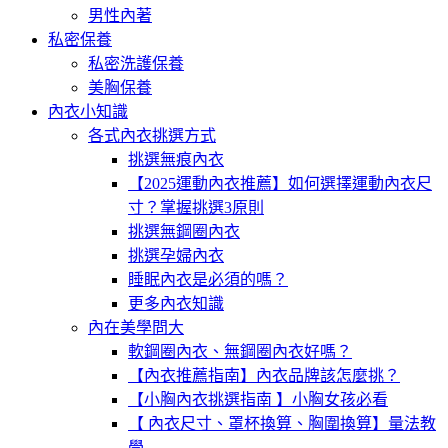
男性內著
私密保養
私密洗護保養
美胸保養
內衣小知識
各式內衣挑選方式
挑選無痕內衣
【2025運動內衣推薦】如何選擇運動內衣尺
寸？掌握挑選3原則
挑選無鋼圈內衣
挑選孕婦內衣
睡眠內衣是必須的嗎？
更多內衣知識
內在美學問大
軟鋼圈內衣、無鋼圈內衣好嗎？
【內衣推薦指南】內衣品牌該怎麼挑？
【小胸內衣挑選指南 】小胸女孩必看
【 內衣尺寸、罩杯換算、胸圍換算】量法教
學