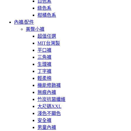
白色系
綠色系
柑橘色系
內褲/配件
美臀小褲
超值任選
MIT台灣製
平口褲
三角褲
生理褲
丁字褲
輕柔棉
機能修飾褲
無痕內褲
竹炭抗菌纖維
大尺碼XXL
淺色不顯色
安全褲
男童內褲