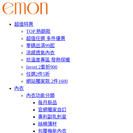
超值特惠
TOP 熱銷款
超值任選 多件優惠
零碼出清99起
涼感透氣內衣
抗溫差專區 發熱保暖
favori 2套折900
任選2件5折
網站獨家款 2件1600
內衣
內衣功能分類
每月新品
官網獨家自訂
專利副乳剋星
絲棉薄杯
包覆機能內衣