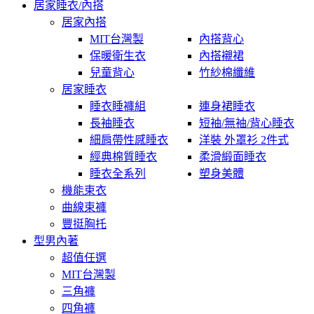
居家睡衣/內搭
居家內搭
MIT台灣製
內搭背心
保暖衛生衣
內搭襯裙
兒童背心
竹紗棉纖維
居家睡衣
睡衣睡褲組
連身裙睡衣
長袖睡衣
短袖/無袖/背心睡衣
細肩帶性感睡衣
洋裝 外罩衫 2件式
經典棉質睡衣
柔滑緞面睡衣
睡衣全系列
塑身美體
機能束衣
曲線束褲
豐挺胸托
型男內著
超值任選
MIT台灣製
三角褲
四角褲