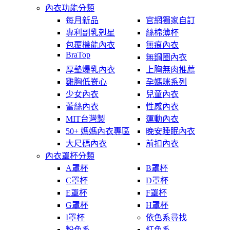
內衣功能分類
每月新品
官網獨家自訂
專利副乳剋星
絲棉薄杯
包覆機能內衣
無痕內衣
BraTop
無鋼圈內衣
厚墊爆乳內衣
上胸無肉推薦
雞胸低脊心
孕媽咪系列
少女內衣
兒童內衣
蕾絲內衣
性感內衣
MIT台灣製
運動內衣
50+ 媽媽內衣專區
晚安睡眠內衣
大尺碼內衣
前扣內衣
內衣罩杯分類
A罩杯
B罩杯
C罩杯
D罩杯
E罩杯
F罩杯
G罩杯
H罩杯
I罩杯
依色系尋找
粉色系
紅色系