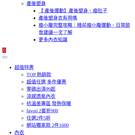
產後塑身
【 產後運動】產後塑身、瘦肚子
產後塑身衣有用嗎
瘦小腹完整攻略｜睡前瘦小腹運動、日常飲
食建議一次了解
更多內衣知識
0
超值特惠
TOP 熱銷款
超值任選 多件優惠
零碼出清99起
涼感透氣內衣
抗溫差專區 發熱保暖
favori 2套折900
任選2件5折
網站獨家款 2件1600
內衣