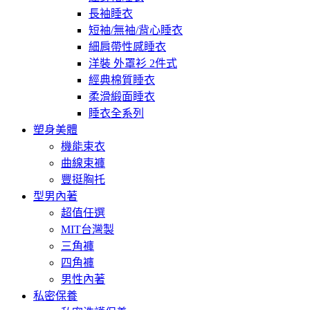
長袖睡衣
短袖/無袖/背心睡衣
細肩帶性感睡衣
洋裝 外罩衫 2件式
經典棉質睡衣
柔滑緞面睡衣
睡衣全系列
塑身美體
機能束衣
曲線束褲
豐挺胸托
型男內著
超值任選
MIT台灣製
三角褲
四角褲
男性內著
私密保養