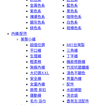
金黃色系
藍色系
紫色系
黑色系
裸膚色系
咖啡色系
銀灰色系
白色系
綠色系
柑橘色系
內褲/配件
美臀小褲
超值任選
MIT台灣製
平口褲
三角褲
生理褲
丁字褲
輕柔棉
機能修飾褲
無痕內褲
竹炭抗菌纖維
大尺碼XXL
淺色不顯色
安全褲
男童內褲
女童內褲
配件
肩帶 背扣
水餃襯墊
運動襪
洗衣袋
毛巾 浴巾
香氛生活配件