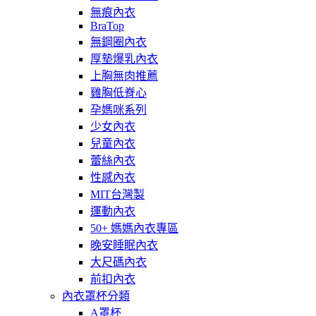
無痕內衣
BraTop
無鋼圈內衣
厚墊爆乳內衣
上胸無肉推薦
雞胸低脊心
孕媽咪系列
少女內衣
兒童內衣
蕾絲內衣
性感內衣
MIT台灣製
運動內衣
50+ 媽媽內衣專區
晚安睡眠內衣
大尺碼內衣
前扣內衣
內衣罩杯分類
A罩杯