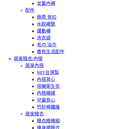
女童內褲
配件
肩帶 背扣
水餃襯墊
運動襪
洗衣袋
毛巾 浴巾
香氛生活配件
居家睡衣/內搭
居家內搭
MIT台灣製
內搭背心
保暖衛生衣
內搭襯裙
兒童背心
竹紗棉纖維
居家睡衣
睡衣睡褲組
連身裙睡衣