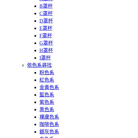
B罩杯
C罩杯
D罩杯
E罩杯
F罩杯
G罩杯
H罩杯
I罩杯
依色系尋找
粉色系
紅色系
金黃色系
藍色系
紫色系
黑色系
裸膚色系
咖啡色系
銀灰色系