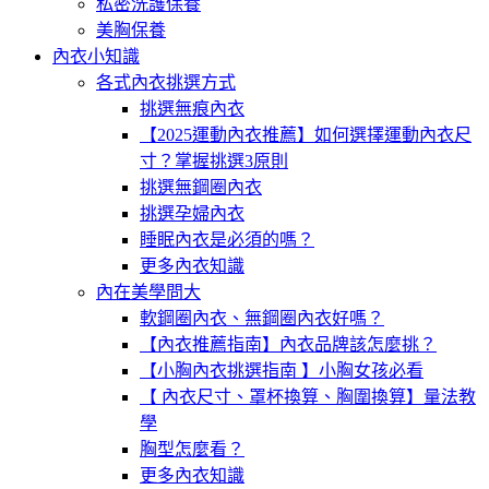
私密洗護保養
美胸保養
內衣小知識
各式內衣挑選方式
挑選無痕內衣
【2025運動內衣推薦】如何選擇運動內衣尺
寸？掌握挑選3原則
挑選無鋼圈內衣
挑選孕婦內衣
睡眠內衣是必須的嗎？
更多內衣知識
內在美學問大
軟鋼圈內衣、無鋼圈內衣好嗎？
【內衣推薦指南】內衣品牌該怎麼挑？
【小胸內衣挑選指南 】小胸女孩必看
【 內衣尺寸、罩杯換算、胸圍換算】量法教
學
胸型怎麼看？
更多內衣知識