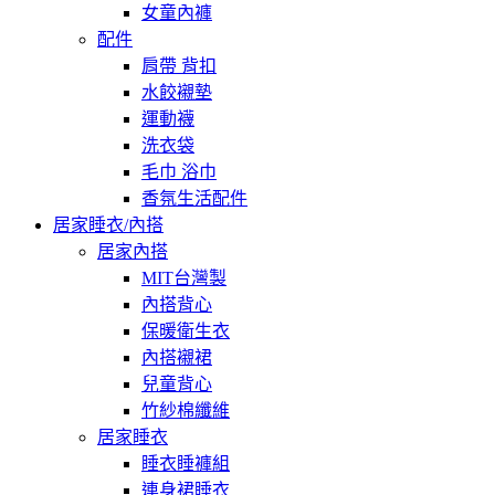
女童內褲
配件
肩帶 背扣
水餃襯墊
運動襪
洗衣袋
毛巾 浴巾
香氛生活配件
居家睡衣/內搭
居家內搭
MIT台灣製
內搭背心
保暖衛生衣
內搭襯裙
兒童背心
竹紗棉纖維
居家睡衣
睡衣睡褲組
連身裙睡衣