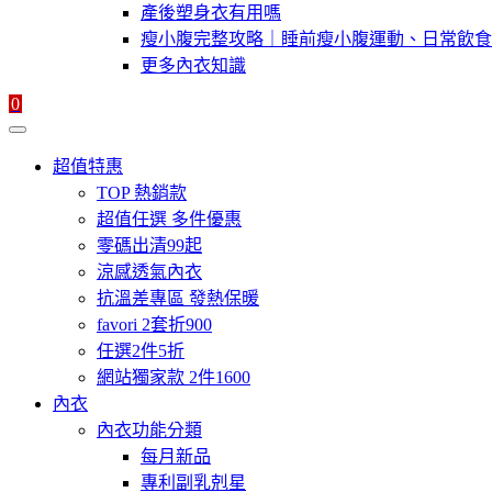
產後塑身衣有用嗎
瘦小腹完整攻略｜睡前瘦小腹運動、日常飲食
更多內衣知識
0
超值特惠
TOP 熱銷款
超值任選 多件優惠
零碼出清99起
涼感透氣內衣
抗溫差專區 發熱保暖
favori 2套折900
任選2件5折
網站獨家款 2件1600
內衣
內衣功能分類
每月新品
專利副乳剋星