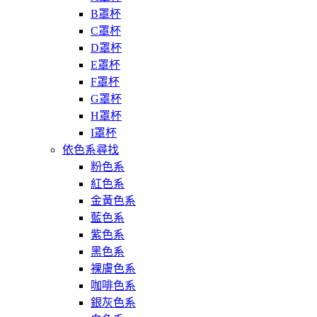
B罩杯
C罩杯
D罩杯
E罩杯
F罩杯
G罩杯
H罩杯
I罩杯
依色系尋找
粉色系
紅色系
金黃色系
藍色系
紫色系
黑色系
裸膚色系
咖啡色系
銀灰色系