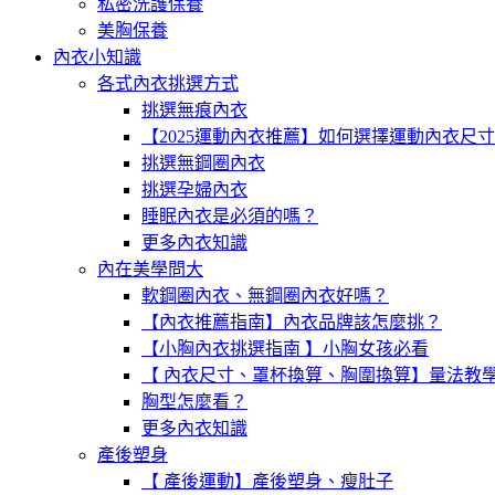
私密洗護保養
美胸保養
內衣小知識
各式內衣挑選方式
挑選無痕內衣
【2025運動內衣推薦】如何選擇運動內衣尺
挑選無鋼圈內衣
挑選孕婦內衣
睡眠內衣是必須的嗎？
更多內衣知識
內在美學問大
軟鋼圈內衣、無鋼圈內衣好嗎？
【內衣推薦指南】內衣品牌該怎麼挑？
【小胸內衣挑選指南 】小胸女孩必看
【 內衣尺寸、罩杯換算、胸圍換算】量法教
胸型怎麼看？
更多內衣知識
產後塑身
【 產後運動】產後塑身、瘦肚子