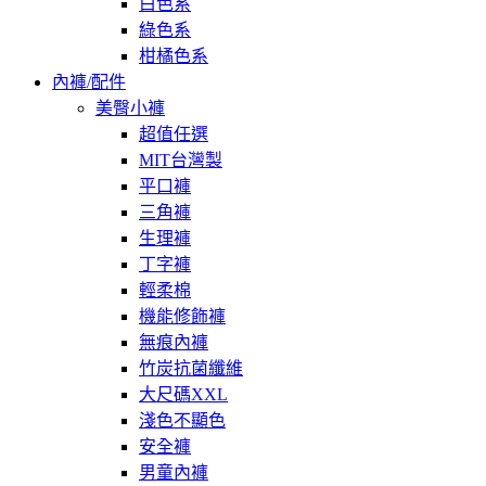
白色系
綠色系
柑橘色系
內褲/配件
美臀小褲
超值任選
MIT台灣製
平口褲
三角褲
生理褲
丁字褲
輕柔棉
機能修飾褲
無痕內褲
竹炭抗菌纖維
大尺碼XXL
淺色不顯色
安全褲
男童內褲