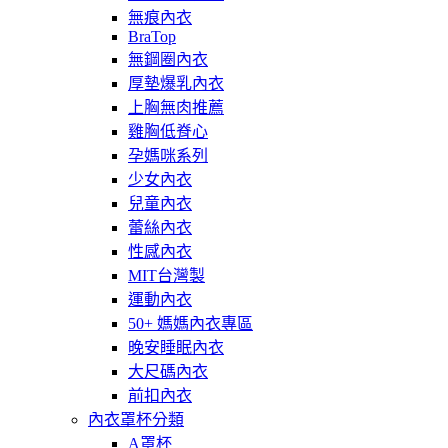
無痕內衣
BraTop
無鋼圈內衣
厚墊爆乳內衣
上胸無肉推薦
雞胸低脊心
孕媽咪系列
少女內衣
兒童內衣
蕾絲內衣
性感內衣
MIT台灣製
運動內衣
50+ 媽媽內衣專區
晚安睡眠內衣
大尺碼內衣
前扣內衣
內衣罩杯分類
A罩杯