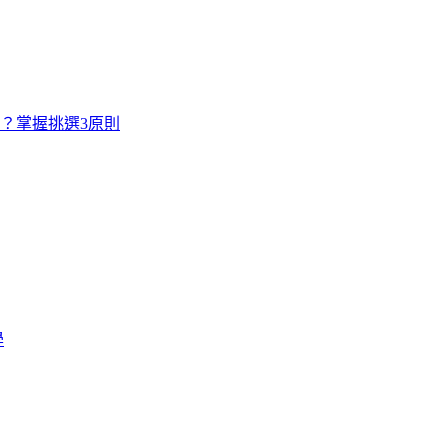
寸？掌握挑選3原則
學