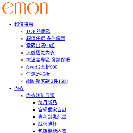
超值特惠
TOP 熱銷款
超值任選 多件優惠
零碼出清99起
涼感透氣內衣
抗溫差專區 發熱保暖
favori 2套折900
任選2件5折
網站獨家款 2件1600
內衣
內衣功能分類
每月新品
官網獨家自訂
專利副乳剋星
絲棉薄杯
包覆機能內衣