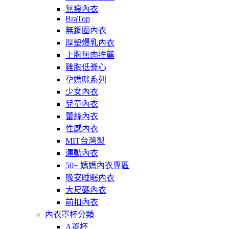
無痕內衣
BraTop
無鋼圈內衣
厚墊爆乳內衣
上胸無肉推薦
雞胸低脊心
孕媽咪系列
少女內衣
兒童內衣
蕾絲內衣
性感內衣
MIT台灣製
運動內衣
50+ 媽媽內衣專區
晚安睡眠內衣
大尺碼內衣
前扣內衣
內衣罩杯分類
A罩杯