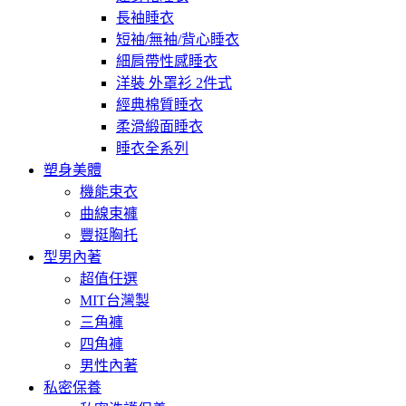
長袖睡衣
短袖/無袖/背心睡衣
細肩帶性感睡衣
洋裝 外罩衫 2件式
經典棉質睡衣
柔滑緞面睡衣
睡衣全系列
塑身美體
機能束衣
曲線束褲
豐挺胸托
型男內著
超值任選
MIT台灣製
三角褲
四角褲
男性內著
私密保養