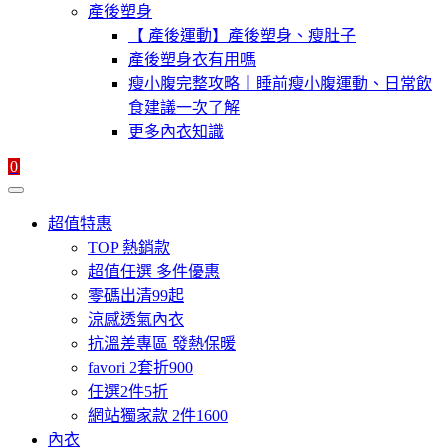
產後塑身
【 產後運動】產後塑身、瘦肚子
產後塑身衣有用嗎
瘦小腹完整攻略｜睡前瘦小腹運動、日常飲
食建議一次了解
更多內衣知識
0
超值特惠
TOP 熱銷款
超值任選 多件優惠
零碼出清99起
涼感透氣內衣
抗溫差專區 發熱保暖
favori 2套折900
任選2件5折
網站獨家款 2件1600
內衣