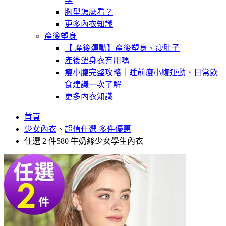
胸型怎麼看？
更多內衣知識
產後塑身
【 產後運動】產後塑身、瘦肚子
產後塑身衣有用嗎
瘦小腹完整攻略｜睡前瘦小腹運動、日常飲
食建議一次了解
更多內衣知識
首頁
少女內衣
、
超值任選 多件優惠
任選 2 件580 牛奶絲少女學生內衣