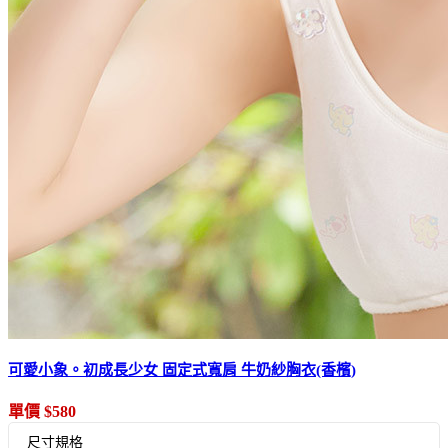
可愛小象。初成長少女 固定式寬肩 牛奶紗胸衣(香檳)
單價 $580