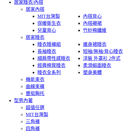
居家睡衣/內搭
居家內搭
MIT台灣製
內搭背心
保暖衛生衣
內搭襯裙
兒童背心
竹紗棉纖維
居家睡衣
睡衣睡褲組
連身裙睡衣
長袖睡衣
短袖/無袖/背心睡衣
細肩帶性感睡衣
洋裝 外罩衫 2件式
經典棉質睡衣
柔滑緞面睡衣
睡衣全系列
塑身美體
機能束衣
曲線束褲
豐挺胸托
型男內著
超值任選
MIT台灣製
三角褲
四角褲