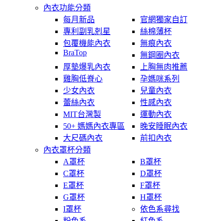
內衣功能分類
每月新品
官網獨家自訂
專利副乳剋星
絲棉薄杯
包覆機能內衣
無痕內衣
BraTop
無鋼圈內衣
厚墊爆乳內衣
上胸無肉推薦
雞胸低脊心
孕媽咪系列
少女內衣
兒童內衣
蕾絲內衣
性感內衣
MIT台灣製
運動內衣
50+ 媽媽內衣專區
晚安睡眠內衣
大尺碼內衣
前扣內衣
內衣罩杯分類
A罩杯
B罩杯
C罩杯
D罩杯
E罩杯
F罩杯
G罩杯
H罩杯
I罩杯
依色系尋找
粉色系
紅色系