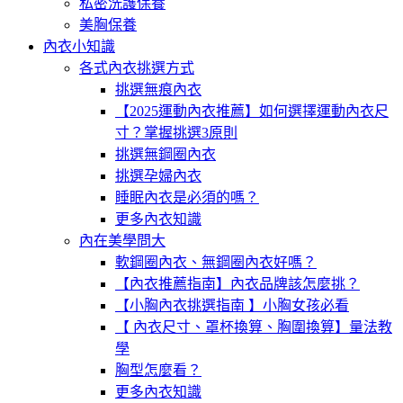
私密洗護保養
美胸保養
內衣小知識
各式內衣挑選方式
挑選無痕內衣
【2025運動內衣推薦】如何選擇運動內衣尺
寸？掌握挑選3原則
挑選無鋼圈內衣
挑選孕婦內衣
睡眠內衣是必須的嗎？
更多內衣知識
內在美學問大
軟鋼圈內衣、無鋼圈內衣好嗎？
【內衣推薦指南】內衣品牌該怎麼挑？
【小胸內衣挑選指南 】小胸女孩必看
【 內衣尺寸、罩杯換算、胸圍換算】量法教
學
胸型怎麼看？
更多內衣知識