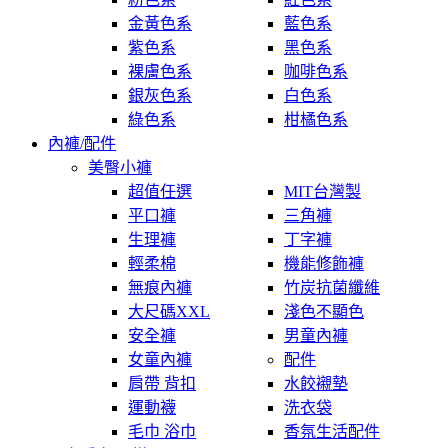
金黃色系
藍色系
紫色系
黑色系
裸膚色系
咖啡色系
銀灰色系
白色系
綠色系
柑橘色系
內褲/配件
美臀小褲
超值任選
MIT台灣製
平口褲
三角褲
生理褲
丁字褲
輕柔棉
機能修飾褲
無痕內褲
竹炭抗菌纖維
大尺碼XXL
淺色不顯色
安全褲
男童內褲
女童內褲
配件
肩帶 背扣
水餃襯墊
運動襪
洗衣袋
毛巾 浴巾
香氛生活配件