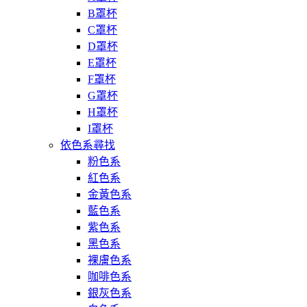
B罩杯
C罩杯
D罩杯
E罩杯
F罩杯
G罩杯
H罩杯
I罩杯
依色系尋找
粉色系
紅色系
金黃色系
藍色系
紫色系
黑色系
裸膚色系
咖啡色系
銀灰色系