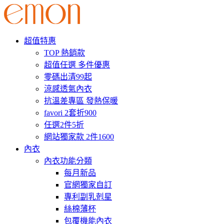
超值特惠
TOP 熱銷款
超值任選 多件優惠
零碼出清99起
涼感透氣內衣
抗溫差專區 發熱保暖
favori 2套折900
任選2件5折
網站獨家款 2件1600
內衣
內衣功能分類
每月新品
官網獨家自訂
專利副乳剋星
絲棉薄杯
包覆機能內衣