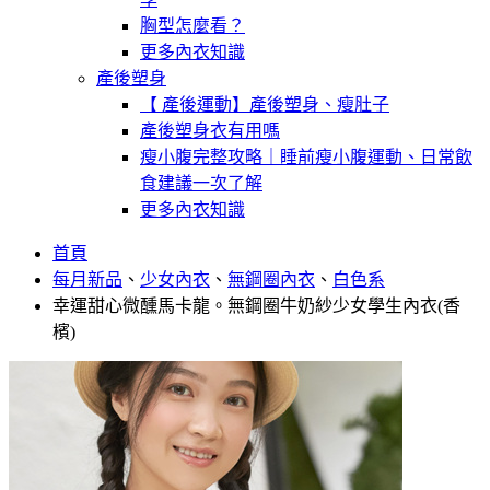
胸型怎麼看？
更多內衣知識
產後塑身
【 產後運動】產後塑身、瘦肚子
產後塑身衣有用嗎
瘦小腹完整攻略｜睡前瘦小腹運動、日常飲
食建議一次了解
更多內衣知識
首頁
每月新品
、
少女內衣
、
無鋼圈內衣
、
白色系
幸運甜心微醺馬卡龍。無鋼圈牛奶紗少女學生內衣(香
檳)