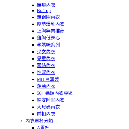
無痕內衣
BraTop
無鋼圈內衣
厚墊爆乳內衣
上胸無肉推薦
雞胸低脊心
孕媽咪系列
少女內衣
兒童內衣
蕾絲內衣
性感內衣
MIT台灣製
運動內衣
50+ 媽媽內衣專區
晚安睡眠內衣
大尺碼內衣
前扣內衣
內衣罩杯分類
A罩杯