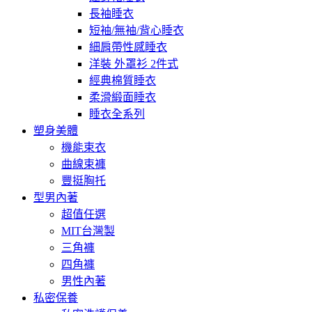
長袖睡衣
短袖/無袖/背心睡衣
細肩帶性感睡衣
洋裝 外罩衫 2件式
經典棉質睡衣
柔滑緞面睡衣
睡衣全系列
塑身美體
機能束衣
曲線束褲
豐挺胸托
型男內著
超值任選
MIT台灣製
三角褲
四角褲
男性內著
私密保養