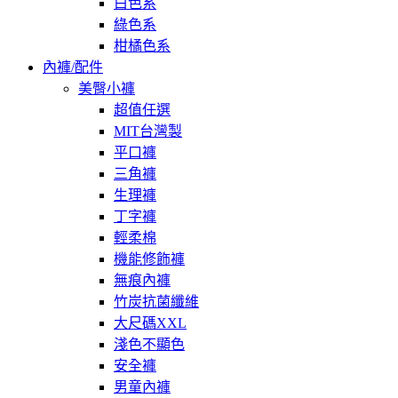
白色系
綠色系
柑橘色系
內褲/配件
美臀小褲
超值任選
MIT台灣製
平口褲
三角褲
生理褲
丁字褲
輕柔棉
機能修飾褲
無痕內褲
竹炭抗菌纖維
大尺碼XXL
淺色不顯色
安全褲
男童內褲