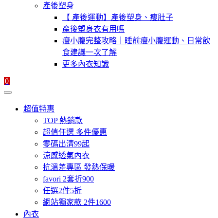
產後塑身
【 產後運動】產後塑身、瘦肚子
產後塑身衣有用嗎
瘦小腹完整攻略｜睡前瘦小腹運動、日常飲
食建議一次了解
更多內衣知識
0
超值特惠
TOP 熱銷款
超值任選 多件優惠
零碼出清99起
涼感透氣內衣
抗溫差專區 發熱保暖
favori 2套折900
任選2件5折
網站獨家款 2件1600
內衣