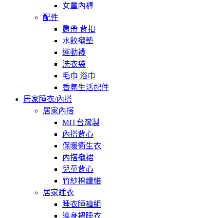
女童內褲
配件
肩帶 背扣
水餃襯墊
運動襪
洗衣袋
毛巾 浴巾
香氛生活配件
居家睡衣/內搭
居家內搭
MIT台灣製
內搭背心
保暖衛生衣
內搭襯裙
兒童背心
竹紗棉纖維
居家睡衣
睡衣睡褲組
連身裙睡衣