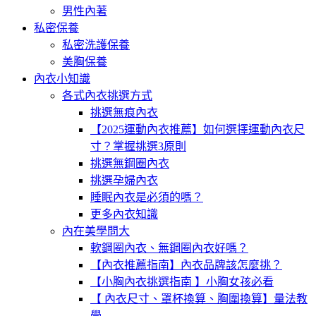
男性內著
私密保養
私密洗護保養
美胸保養
內衣小知識
各式內衣挑選方式
挑選無痕內衣
【2025運動內衣推薦】如何選擇運動內衣尺
寸？掌握挑選3原則
挑選無鋼圈內衣
挑選孕婦內衣
睡眠內衣是必須的嗎？
更多內衣知識
內在美學問大
軟鋼圈內衣、無鋼圈內衣好嗎？
【內衣推薦指南】內衣品牌該怎麼挑？
【小胸內衣挑選指南 】小胸女孩必看
【 內衣尺寸、罩杯換算、胸圍換算】量法教
學