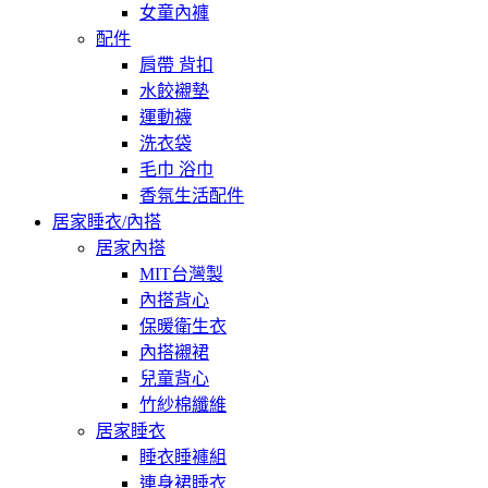
女童內褲
配件
肩帶 背扣
水餃襯墊
運動襪
洗衣袋
毛巾 浴巾
香氛生活配件
居家睡衣/內搭
居家內搭
MIT台灣製
內搭背心
保暖衛生衣
內搭襯裙
兒童背心
竹紗棉纖維
居家睡衣
睡衣睡褲組
連身裙睡衣