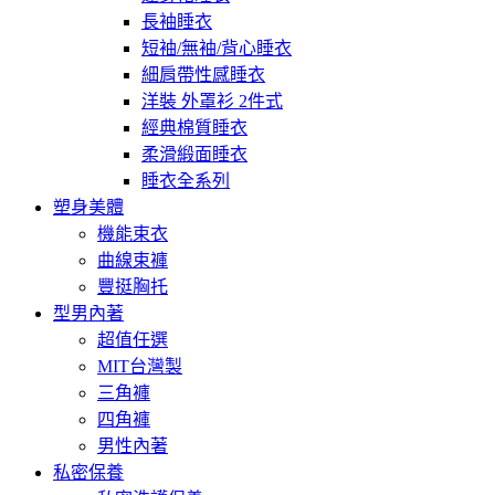
長袖睡衣
短袖/無袖/背心睡衣
細肩帶性感睡衣
洋裝 外罩衫 2件式
經典棉質睡衣
柔滑緞面睡衣
睡衣全系列
塑身美體
機能束衣
曲線束褲
豐挺胸托
型男內著
超值任選
MIT台灣製
三角褲
四角褲
男性內著
私密保養