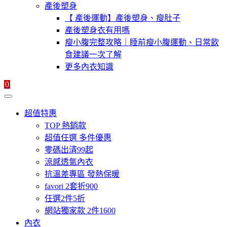
產後塑身
【 產後運動】產後塑身、瘦肚子
產後塑身衣有用嗎
瘦小腹完整攻略｜睡前瘦小腹運動、日常飲
食建議一次了解
更多內衣知識
0
超值特惠
TOP 熱銷款
超值任選 多件優惠
零碼出清99起
涼感透氣內衣
抗溫差專區 發熱保暖
favori 2套折900
任選2件5折
網站獨家款 2件1600
內衣