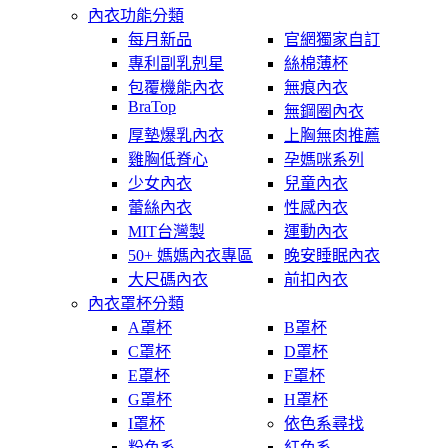
內衣功能分類
每月新品
官網獨家自訂
專利副乳剋星
絲棉薄杯
包覆機能內衣
無痕內衣
BraTop
無鋼圈內衣
厚墊爆乳內衣
上胸無肉推薦
雞胸低脊心
孕媽咪系列
少女內衣
兒童內衣
蕾絲內衣
性感內衣
MIT台灣製
運動內衣
50+ 媽媽內衣專區
晚安睡眠內衣
大尺碼內衣
前扣內衣
內衣罩杯分類
A罩杯
B罩杯
C罩杯
D罩杯
E罩杯
F罩杯
G罩杯
H罩杯
I罩杯
依色系尋找
粉色系
紅色系