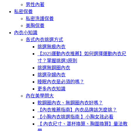
男性內著
私密保養
私密洗護保養
美胸保養
內衣小知識
各式內衣挑選方式
挑選無痕內衣
【2025運動內衣推薦】如何選擇運動內衣尺
寸？掌握挑選3原則
挑選無鋼圈內衣
挑選孕婦內衣
睡眠內衣是必須的嗎？
更多內衣知識
內在美學問大
軟鋼圈內衣、無鋼圈內衣好嗎？
【內衣推薦指南】內衣品牌該怎麼挑？
【小胸內衣挑選指南 】小胸女孩必看
【 內衣尺寸、罩杯換算、胸圍換算】量法教
學