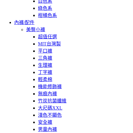
白色系
綠色系
柑橘色系
內褲/配件
美臀小褲
超值任選
MIT台灣製
平口褲
三角褲
生理褲
丁字褲
輕柔棉
機能修飾褲
無痕內褲
竹炭抗菌纖維
大尺碼XXL
淺色不顯色
安全褲
男童內褲