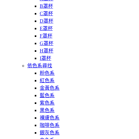
B罩杯
C罩杯
D罩杯
E罩杯
F罩杯
G罩杯
H罩杯
I罩杯
依色系尋找
粉色系
紅色系
金黃色系
藍色系
紫色系
黑色系
裸膚色系
咖啡色系
銀灰色系