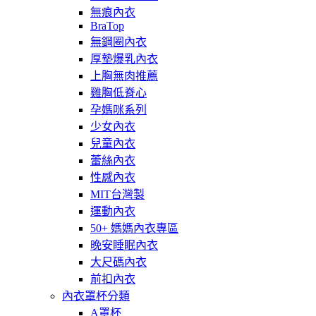
無痕內衣
BraTop
無鋼圈內衣
厚墊爆乳內衣
上胸無肉推薦
雞胸低脊心
孕媽咪系列
少女內衣
兒童內衣
蕾絲內衣
性感內衣
MIT台灣製
運動內衣
50+ 媽媽內衣專區
晚安睡眠內衣
大尺碼內衣
前扣內衣
內衣罩杯分類
A罩杯