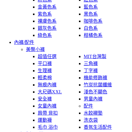
金黃色系
藍色系
紫色系
黑色系
裸膚色系
咖啡色系
銀灰色系
白色系
綠色系
柑橘色系
內褲/配件
美臀小褲
超值任選
MIT台灣製
平口褲
三角褲
生理褲
丁字褲
輕柔棉
機能修飾褲
無痕內褲
竹炭抗菌纖維
大尺碼XXL
淺色不顯色
安全褲
男童內褲
女童內褲
配件
肩帶 背扣
水餃襯墊
運動襪
洗衣袋
毛巾 浴巾
香氛生活配件