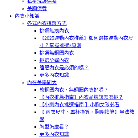
私密洗護保養
美胸保養
內衣小知識
各式內衣挑選方式
挑選無痕內衣
【2025運動內衣推薦】如何選擇運動內衣尺
寸？掌握挑選3原則
挑選無鋼圈內衣
挑選孕婦內衣
睡眠內衣是必須的嗎？
更多內衣知識
內在美學問大
軟鋼圈內衣、無鋼圈內衣好嗎？
【內衣推薦指南】內衣品牌該怎麼挑？
【小胸內衣挑選指南 】小胸女孩必看
【 內衣尺寸、罩杯換算、胸圍換算】量法教
學
胸型怎麼看？
更多內衣知識