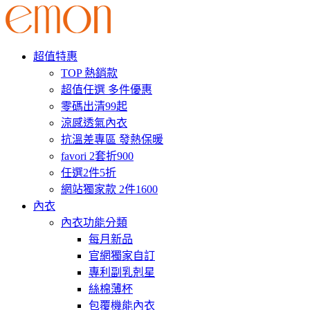
超值特惠
TOP 熱銷款
超值任選 多件優惠
零碼出清99起
涼感透氣內衣
抗溫差專區 發熱保暖
favori 2套折900
任選2件5折
網站獨家款 2件1600
內衣
內衣功能分類
每月新品
官網獨家自訂
專利副乳剋星
絲棉薄杯
包覆機能內衣