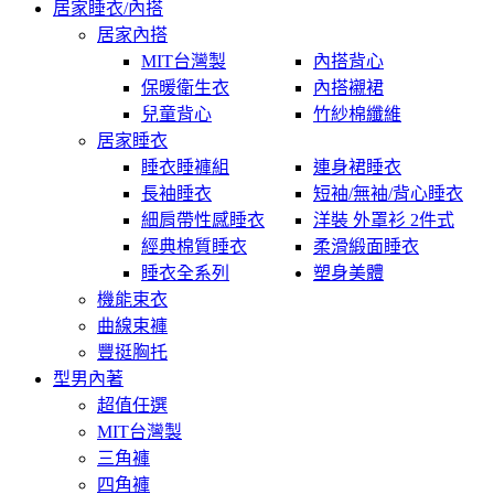
居家睡衣/內搭
居家內搭
MIT台灣製
內搭背心
保暖衛生衣
內搭襯裙
兒童背心
竹紗棉纖維
居家睡衣
睡衣睡褲組
連身裙睡衣
長袖睡衣
短袖/無袖/背心睡衣
細肩帶性感睡衣
洋裝 外罩衫 2件式
經典棉質睡衣
柔滑緞面睡衣
睡衣全系列
塑身美體
機能束衣
曲線束褲
豐挺胸托
型男內著
超值任選
MIT台灣製
三角褲
四角褲