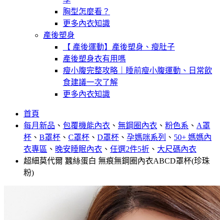
胸型怎麼看？
更多內衣知識
產後塑身
【 產後運動】產後塑身、瘦肚子
產後塑身衣有用嗎
瘦小腹完整攻略｜睡前瘦小腹運動、日常飲
食建議一次了解
更多內衣知識
首頁
每月新品
、
包覆機能內衣
、
無鋼圈內衣
、
粉色系
、
A罩
杯
、
B罩杯
、
C罩杯
、
D罩杯
、
孕媽咪系列
、
50+ 媽媽內
衣專區
、
晚安睡眠內衣
、
任選2件5折
、
大尺碼內衣
超細莫代爾 蠶絲蛋白 無痕無鋼圈內衣ABCD罩杯(珍珠
粉)