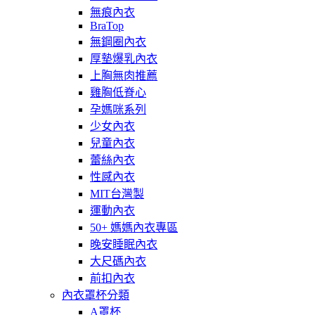
無痕內衣
BraTop
無鋼圈內衣
厚墊爆乳內衣
上胸無肉推薦
雞胸低脊心
孕媽咪系列
少女內衣
兒童內衣
蕾絲內衣
性感內衣
MIT台灣製
運動內衣
50+ 媽媽內衣專區
晚安睡眠內衣
大尺碼內衣
前扣內衣
內衣罩杯分類
A罩杯