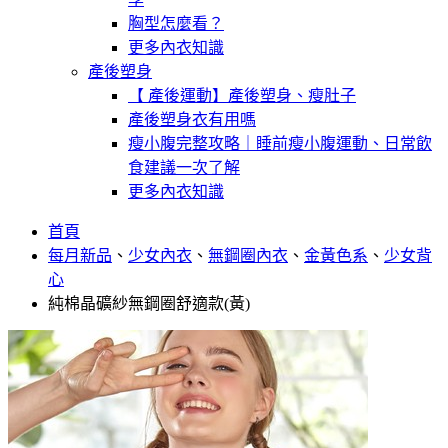
胸型怎麼看？
更多內衣知識
產後塑身
【 產後運動】產後塑身、瘦肚子
產後塑身衣有用嗎
瘦小腹完整攻略｜睡前瘦小腹運動、日常飲
食建議一次了解
更多內衣知識
首頁
每月新品
、
少女內衣
、
無鋼圈內衣
、
金黃色系
、
少女背
心
純棉晶礦紗無鋼圈舒適款(黃)