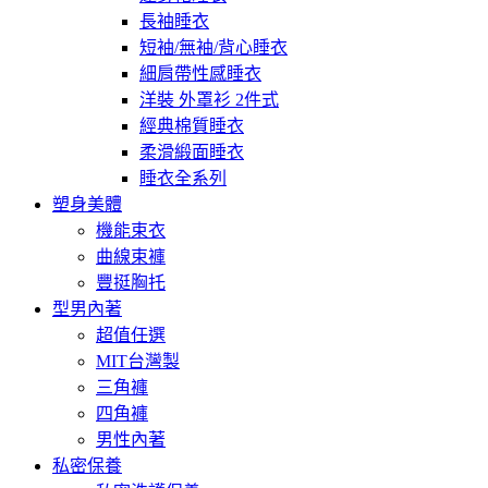
長袖睡衣
短袖/無袖/背心睡衣
細肩帶性感睡衣
洋裝 外罩衫 2件式
經典棉質睡衣
柔滑緞面睡衣
睡衣全系列
塑身美體
機能束衣
曲線束褲
豐挺胸托
型男內著
超值任選
MIT台灣製
三角褲
四角褲
男性內著
私密保養