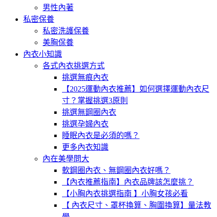
男性內著
私密保養
私密洗護保養
美胸保養
內衣小知識
各式內衣挑選方式
挑選無痕內衣
【2025運動內衣推薦】如何選擇運動內衣尺
寸？掌握挑選3原則
挑選無鋼圈內衣
挑選孕婦內衣
睡眠內衣是必須的嗎？
更多內衣知識
內在美學問大
軟鋼圈內衣、無鋼圈內衣好嗎？
【內衣推薦指南】內衣品牌該怎麼挑？
【小胸內衣挑選指南 】小胸女孩必看
【 內衣尺寸、罩杯換算、胸圍換算】量法教
學