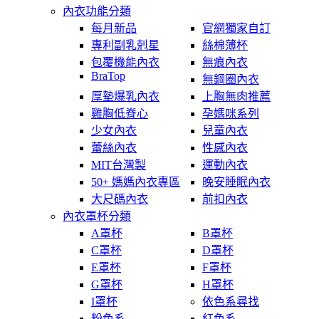
內衣功能分類
每月新品
官網獨家自訂
專利副乳剋星
絲棉薄杯
包覆機能內衣
無痕內衣
BraTop
無鋼圈內衣
厚墊爆乳內衣
上胸無肉推薦
雞胸低脊心
孕媽咪系列
少女內衣
兒童內衣
蕾絲內衣
性感內衣
MIT台灣製
運動內衣
50+ 媽媽內衣專區
晚安睡眠內衣
大尺碼內衣
前扣內衣
內衣罩杯分類
A罩杯
B罩杯
C罩杯
D罩杯
E罩杯
F罩杯
G罩杯
H罩杯
I罩杯
依色系尋找
粉色系
紅色系