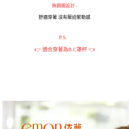
無鋼圈設計 -
舒適穿著 沒有壓迫緊勒感
P.S.
👉️ 適合穿著為B.C罩杯
👈️