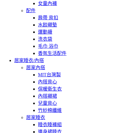
女童內褲
配件
肩帶 背扣
水餃襯墊
運動襪
洗衣袋
毛巾 浴巾
香氛生活配件
居家睡衣/內搭
居家內搭
MIT台灣製
內搭背心
保暖衛生衣
內搭襯裙
兒童背心
竹紗棉纖維
居家睡衣
睡衣睡褲組
連身裙睡衣