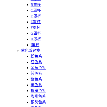
B罩杯
C罩杯
D罩杯
E罩杯
F罩杯
G罩杯
H罩杯
I罩杯
依色系尋找
粉色系
紅色系
金黃色系
藍色系
紫色系
黑色系
裸膚色系
咖啡色系
銀灰色系