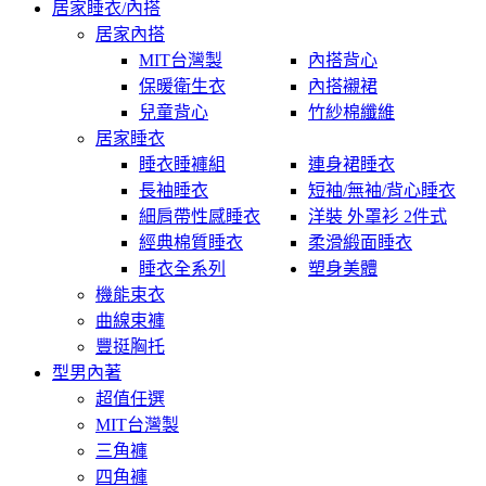
居家睡衣/內搭
居家內搭
MIT台灣製
內搭背心
保暖衛生衣
內搭襯裙
兒童背心
竹紗棉纖維
居家睡衣
睡衣睡褲組
連身裙睡衣
長袖睡衣
短袖/無袖/背心睡衣
細肩帶性感睡衣
洋裝 外罩衫 2件式
經典棉質睡衣
柔滑緞面睡衣
睡衣全系列
塑身美體
機能束衣
曲線束褲
豐挺胸托
型男內著
超值任選
MIT台灣製
三角褲
四角褲