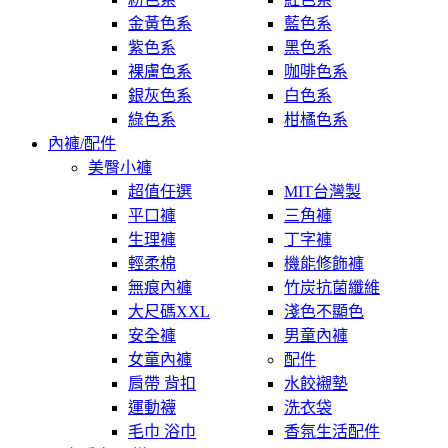
金黃色系
藍色系
紫色系
黑色系
裸膚色系
咖啡色系
銀灰色系
白色系
綠色系
柑橘色系
內褲/配件
美臀小褲
超值任選
MIT台灣製
平口褲
三角褲
生理褲
丁字褲
輕柔棉
機能修飾褲
無痕內褲
竹炭抗菌纖維
大尺碼XXL
淺色不顯色
安全褲
男童內褲
女童內褲
配件
肩帶 背扣
水餃襯墊
運動襪
洗衣袋
毛巾 浴巾
香氛生活配件