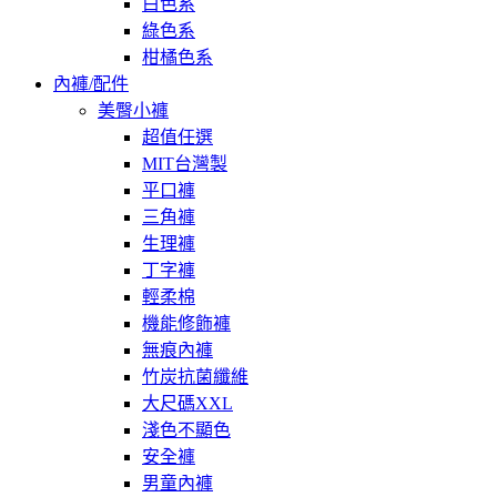
白色系
綠色系
柑橘色系
內褲/配件
美臀小褲
超值任選
MIT台灣製
平口褲
三角褲
生理褲
丁字褲
輕柔棉
機能修飾褲
無痕內褲
竹炭抗菌纖維
大尺碼XXL
淺色不顯色
安全褲
男童內褲