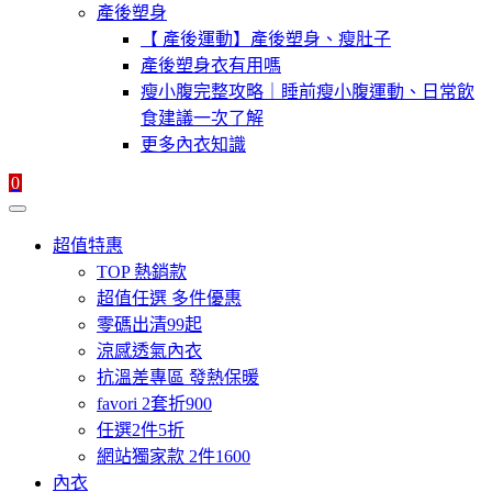
產後塑身
【 產後運動】產後塑身、瘦肚子
產後塑身衣有用嗎
瘦小腹完整攻略｜睡前瘦小腹運動、日常飲
食建議一次了解
更多內衣知識
0
超值特惠
TOP 熱銷款
超值任選 多件優惠
零碼出清99起
涼感透氣內衣
抗溫差專區 發熱保暖
favori 2套折900
任選2件5折
網站獨家款 2件1600
內衣