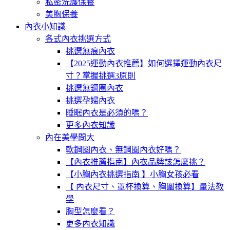
私密洗護保養
美胸保養
內衣小知識
各式內衣挑選方式
挑選無痕內衣
【2025運動內衣推薦】如何選擇運動內衣尺
寸？掌握挑選3原則
挑選無鋼圈內衣
挑選孕婦內衣
睡眠內衣是必須的嗎？
更多內衣知識
內在美學問大
軟鋼圈內衣、無鋼圈內衣好嗎？
【內衣推薦指南】內衣品牌該怎麼挑？
【小胸內衣挑選指南 】小胸女孩必看
【 內衣尺寸、罩杯換算、胸圍換算】量法教
學
胸型怎麼看？
更多內衣知識