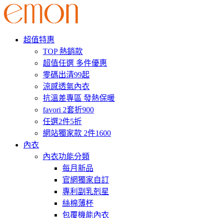
超值特惠
TOP 熱銷款
超值任選 多件優惠
零碼出清99起
涼感透氣內衣
抗溫差專區 發熱保暖
favori 2套折900
任選2件5折
網站獨家款 2件1600
內衣
內衣功能分類
每月新品
官網獨家自訂
專利副乳剋星
絲棉薄杯
包覆機能內衣