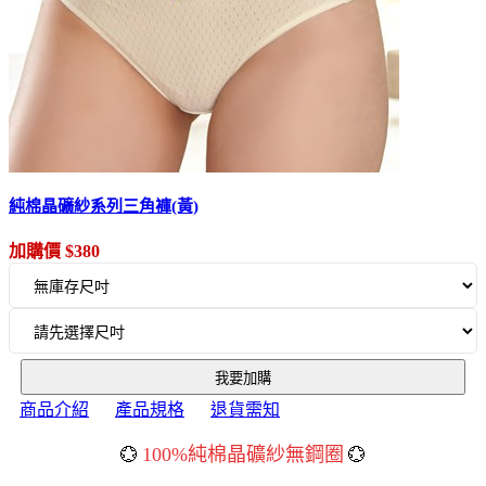
純棉晶礦紗系列三角褲(黃)
加購價 $380
我要加購
商品介紹
產品規格
退貨需知
100%
純棉晶礦紗無鋼圈
💮
💮