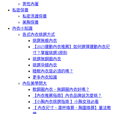
男性內著
私密保養
私密洗護保養
美胸保養
內衣小知識
各式內衣挑選方式
挑選無痕內衣
【2025運動內衣推薦】如何選擇運動內衣尺
寸？掌握挑選3原則
挑選無鋼圈內衣
挑選孕婦內衣
睡眠內衣是必須的嗎？
更多內衣知識
內在美學問大
軟鋼圈內衣、無鋼圈內衣好嗎？
【內衣推薦指南】內衣品牌該怎麼挑？
【小胸內衣挑選指南 】小胸女孩必看
【 內衣尺寸、罩杯換算、胸圍換算】量法教
學