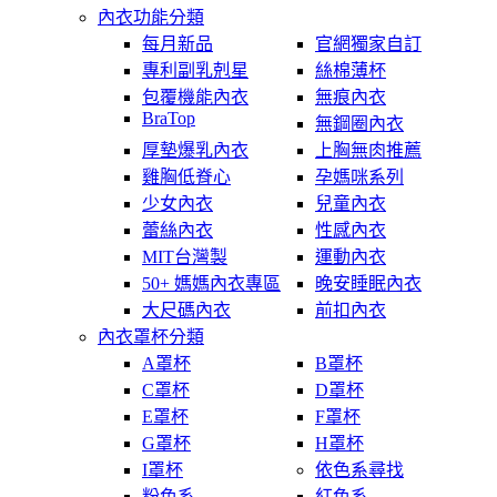
內衣功能分類
每月新品
官網獨家自訂
專利副乳剋星
絲棉薄杯
包覆機能內衣
無痕內衣
BraTop
無鋼圈內衣
厚墊爆乳內衣
上胸無肉推薦
雞胸低脊心
孕媽咪系列
少女內衣
兒童內衣
蕾絲內衣
性感內衣
MIT台灣製
運動內衣
50+ 媽媽內衣專區
晚安睡眠內衣
大尺碼內衣
前扣內衣
內衣罩杯分類
A罩杯
B罩杯
C罩杯
D罩杯
E罩杯
F罩杯
G罩杯
H罩杯
I罩杯
依色系尋找
粉色系
紅色系