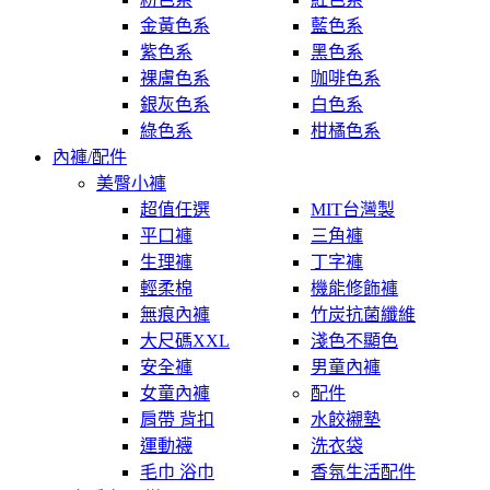
金黃色系
藍色系
紫色系
黑色系
裸膚色系
咖啡色系
銀灰色系
白色系
綠色系
柑橘色系
內褲/配件
美臀小褲
超值任選
MIT台灣製
平口褲
三角褲
生理褲
丁字褲
輕柔棉
機能修飾褲
無痕內褲
竹炭抗菌纖維
大尺碼XXL
淺色不顯色
安全褲
男童內褲
女童內褲
配件
肩帶 背扣
水餃襯墊
運動襪
洗衣袋
毛巾 浴巾
香氛生活配件