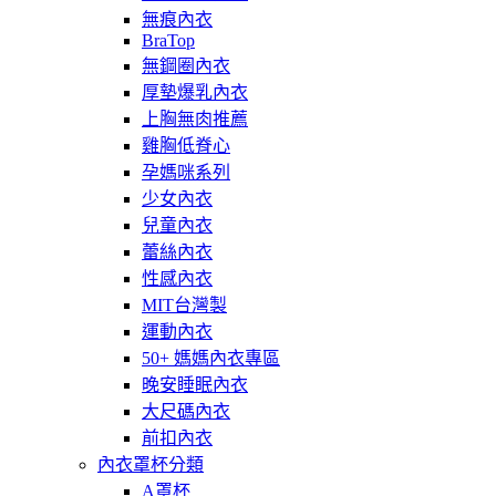
無痕內衣
BraTop
無鋼圈內衣
厚墊爆乳內衣
上胸無肉推薦
雞胸低脊心
孕媽咪系列
少女內衣
兒童內衣
蕾絲內衣
性感內衣
MIT台灣製
運動內衣
50+ 媽媽內衣專區
晚安睡眠內衣
大尺碼內衣
前扣內衣
內衣罩杯分類
A罩杯