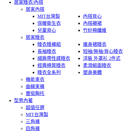
居家睡衣/內搭
居家內搭
MIT台灣製
內搭背心
保暖衛生衣
內搭襯裙
兒童背心
竹紗棉纖維
居家睡衣
睡衣睡褲組
連身裙睡衣
長袖睡衣
短袖/無袖/背心睡衣
細肩帶性感睡衣
洋裝 外罩衫 2件式
經典棉質睡衣
柔滑緞面睡衣
睡衣全系列
塑身美體
機能束衣
曲線束褲
豐挺胸托
型男內著
超值任選
MIT台灣製
三角褲
四角褲