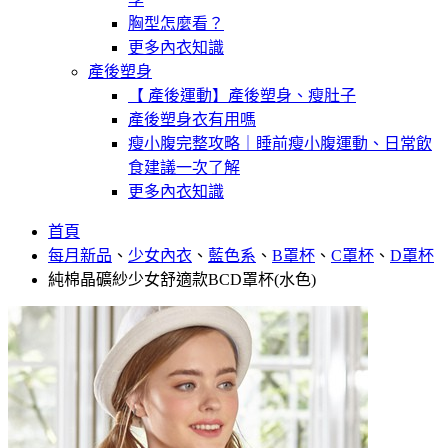
胸型怎麼看？
更多內衣知識
產後塑身
【 產後運動】產後塑身、瘦肚子
產後塑身衣有用嗎
瘦小腹完整攻略｜睡前瘦小腹運動、日常飲
食建議一次了解
更多內衣知識
首頁
每月新品
、
少女內衣
、
藍色系
、
B罩杯
、
C罩杯
、
D罩杯
純棉晶礦紗少女舒適款BCD罩杯(水色)