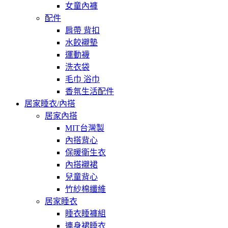
女童內褲
配件
肩帶 背扣
水餃襯墊
運動襪
洗衣袋
毛巾 浴巾
香氛生活配件
居家睡衣/內搭
居家內搭
MIT台灣製
內搭背心
保暖衛生衣
內搭襯裙
兒童背心
竹紗棉纖維
居家睡衣
睡衣睡褲組
連身裙睡衣