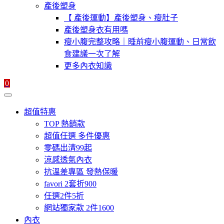
產後塑身
【 產後運動】產後塑身、瘦肚子
產後塑身衣有用嗎
瘦小腹完整攻略｜睡前瘦小腹運動、日常飲
食建議一次了解
更多內衣知識
0
超值特惠
TOP 熱銷款
超值任選 多件優惠
零碼出清99起
涼感透氣內衣
抗溫差專區 發熱保暖
favori 2套折900
任選2件5折
網站獨家款 2件1600
內衣