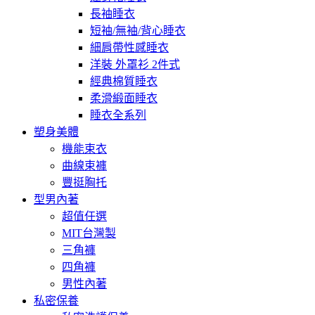
長袖睡衣
短袖/無袖/背心睡衣
細肩帶性感睡衣
洋裝 外罩衫 2件式
經典棉質睡衣
柔滑緞面睡衣
睡衣全系列
塑身美體
機能束衣
曲線束褲
豐挺胸托
型男內著
超值任選
MIT台灣製
三角褲
四角褲
男性內著
私密保養