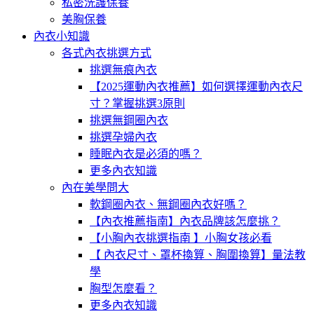
私密洗護保養
美胸保養
內衣小知識
各式內衣挑選方式
挑選無痕內衣
【2025運動內衣推薦】如何選擇運動內衣尺
寸？掌握挑選3原則
挑選無鋼圈內衣
挑選孕婦內衣
睡眠內衣是必須的嗎？
更多內衣知識
內在美學問大
軟鋼圈內衣、無鋼圈內衣好嗎？
【內衣推薦指南】內衣品牌該怎麼挑？
【小胸內衣挑選指南 】小胸女孩必看
【 內衣尺寸、罩杯換算、胸圍換算】量法教
學
胸型怎麼看？
更多內衣知識