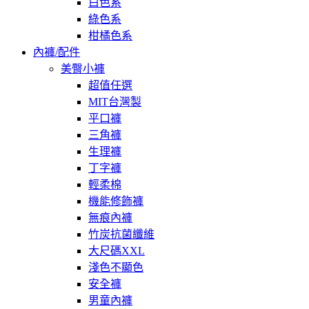
白色系
綠色系
柑橘色系
內褲/配件
美臀小褲
超值任選
MIT台灣製
平口褲
三角褲
生理褲
丁字褲
輕柔棉
機能修飾褲
無痕內褲
竹炭抗菌纖維
大尺碼XXL
淺色不顯色
安全褲
男童內褲