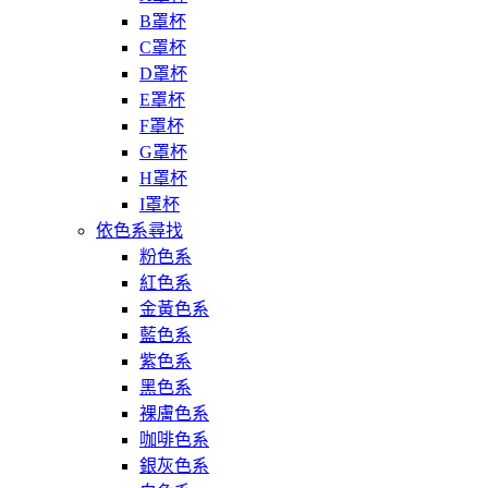
B罩杯
C罩杯
D罩杯
E罩杯
F罩杯
G罩杯
H罩杯
I罩杯
依色系尋找
粉色系
紅色系
金黃色系
藍色系
紫色系
黑色系
裸膚色系
咖啡色系
銀灰色系