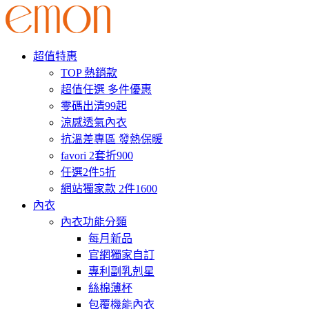
超值特惠
TOP 熱銷款
超值任選 多件優惠
零碼出清99起
涼感透氣內衣
抗溫差專區 發熱保暖
favori 2套折900
任選2件5折
網站獨家款 2件1600
內衣
內衣功能分類
每月新品
官網獨家自訂
專利副乳剋星
絲棉薄杯
包覆機能內衣