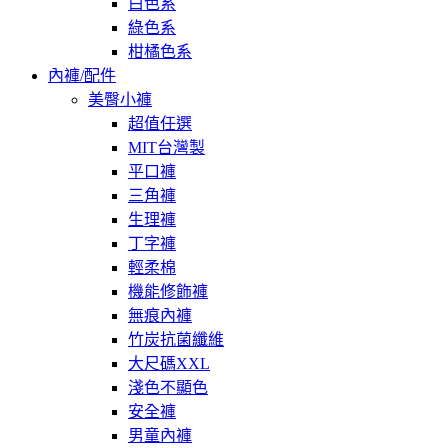
白色系
綠色系
柑橘色系
內褲/配件
美臀小褲
超值任選
MIT台灣製
平口褲
三角褲
生理褲
丁字褲
輕柔棉
機能修飾褲
無痕內褲
竹炭抗菌纖維
大尺碼XXL
淺色不顯色
安全褲
男童內褲