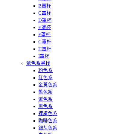
B罩杯
C罩杯
D罩杯
E罩杯
F罩杯
G罩杯
H罩杯
I罩杯
依色系尋找
粉色系
紅色系
金黃色系
藍色系
紫色系
黑色系
裸膚色系
咖啡色系
銀灰色系