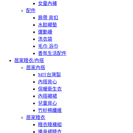
女童內褲
配件
肩帶 背扣
水餃襯墊
運動襪
洗衣袋
毛巾 浴巾
香氛生活配件
居家睡衣/內搭
居家內搭
MIT台灣製
內搭背心
保暖衛生衣
內搭襯裙
兒童背心
竹紗棉纖維
居家睡衣
睡衣睡褲組
連身裙睡衣