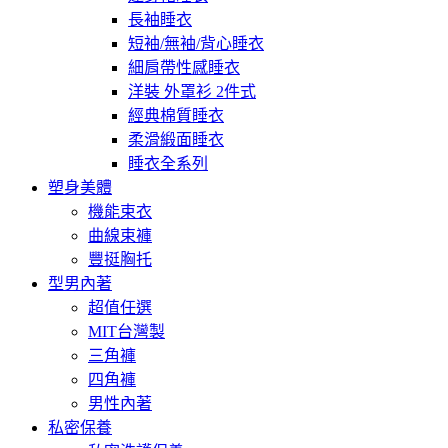
長袖睡衣
短袖/無袖/背心睡衣
細肩帶性感睡衣
洋裝 外罩衫 2件式
經典棉質睡衣
柔滑緞面睡衣
睡衣全系列
塑身美體
機能束衣
曲線束褲
豐挺胸托
型男內著
超值任選
MIT台灣製
三角褲
四角褲
男性內著
私密保養