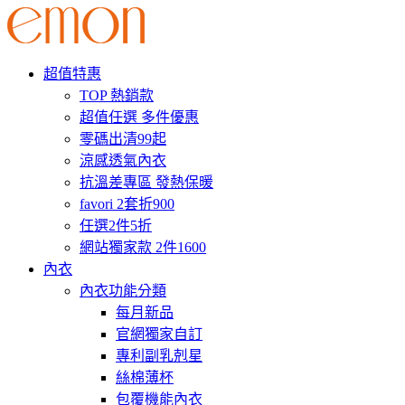
超值特惠
TOP 熱銷款
超值任選 多件優惠
零碼出清99起
涼感透氣內衣
抗溫差專區 發熱保暖
favori 2套折900
任選2件5折
網站獨家款 2件1600
內衣
內衣功能分類
每月新品
官網獨家自訂
專利副乳剋星
絲棉薄杯
包覆機能內衣