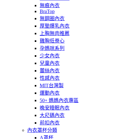
無痕內衣
BraTop
無鋼圈內衣
厚墊爆乳內衣
上胸無肉推薦
雞胸低脊心
孕媽咪系列
少女內衣
兒童內衣
蕾絲內衣
性感內衣
MIT台灣製
運動內衣
50+ 媽媽內衣專區
晚安睡眠內衣
大尺碼內衣
前扣內衣
內衣罩杯分類
A罩杯