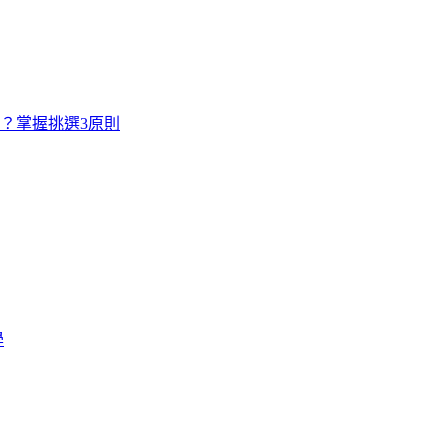
寸？掌握挑選3原則
學