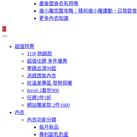
產後塑身衣有用嗎
瘦小腹完整攻略｜睡前瘦小腹運動、日常飲食
更多內衣知識
0
超值特惠
TOP 熱銷款
超值任選 多件優惠
零碼出清99起
涼感透氣內衣
抗溫差專區 發熱保暖
favori 2套折900
任選2件5折
網站獨家款 2件1600
內衣
內衣功能分類
每月新品
專利副乳剋星