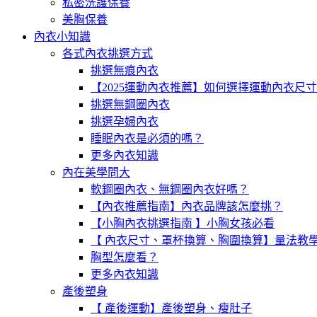
私密洗護保養
美胸保養
內衣小知識
各式內衣挑選方式
挑選無痕內衣
【2025運動內衣推薦】如何選擇運動內衣尺
挑選無鋼圈內衣
挑選孕婦內衣
睡眠內衣是必須的嗎？
更多內衣知識
內在美學問大
軟鋼圈內衣、無鋼圈內衣好嗎？
【內衣推薦指南】內衣品牌該怎麼挑？
【小胸內衣挑選指南 】小胸女孩必看
【 內衣尺寸、罩杯換算、胸圍換算】量法教
胸型怎麼看？
更多內衣知識
產後塑身
【 產後運動】產後塑身、瘦肚子