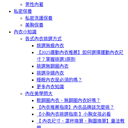
男性內著
私密保養
私密洗護保養
美胸保養
內衣小知識
各式內衣挑選方式
挑選無痕內衣
【2025運動內衣推薦】如何選擇運動內衣尺
寸？掌握挑選3原則
挑選無鋼圈內衣
挑選孕婦內衣
睡眠內衣是必須的嗎？
更多內衣知識
內在美學問大
軟鋼圈內衣、無鋼圈內衣好嗎？
【內衣推薦指南】內衣品牌該怎麼挑？
【小胸內衣挑選指南 】小胸女孩必看
【 內衣尺寸、罩杯換算、胸圍換算】量法教
學