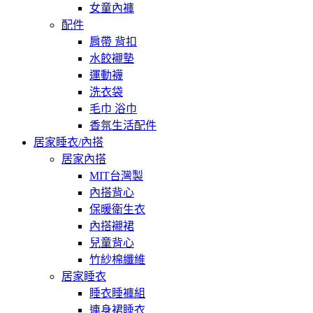
女童內褲
配件
肩帶 背扣
水餃襯墊
運動襪
洗衣袋
毛巾 浴巾
香氛生活配件
居家睡衣/內搭
居家內搭
MIT台灣製
內搭背心
保暖衛生衣
內搭襯裙
兒童背心
竹紗棉纖維
居家睡衣
睡衣睡褲組
連身裙睡衣