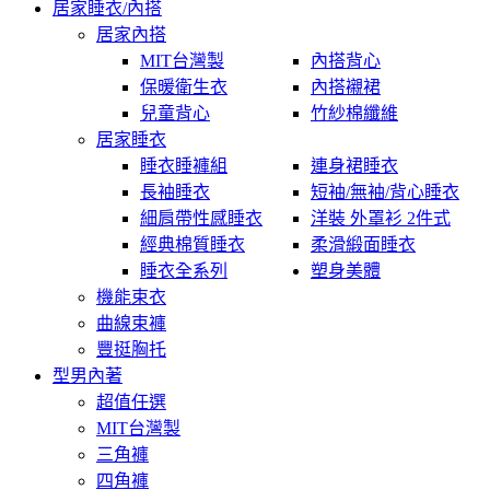
居家睡衣/內搭
居家內搭
MIT台灣製
內搭背心
保暖衛生衣
內搭襯裙
兒童背心
竹紗棉纖維
居家睡衣
睡衣睡褲組
連身裙睡衣
長袖睡衣
短袖/無袖/背心睡衣
細肩帶性感睡衣
洋裝 外罩衫 2件式
經典棉質睡衣
柔滑緞面睡衣
睡衣全系列
塑身美體
機能束衣
曲線束褲
豐挺胸托
型男內著
超值任選
MIT台灣製
三角褲
四角褲