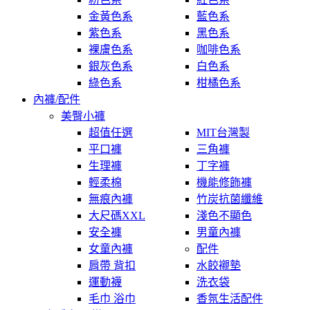
金黃色系
藍色系
紫色系
黑色系
裸膚色系
咖啡色系
銀灰色系
白色系
綠色系
柑橘色系
內褲/配件
美臀小褲
超值任選
MIT台灣製
平口褲
三角褲
生理褲
丁字褲
輕柔棉
機能修飾褲
無痕內褲
竹炭抗菌纖維
大尺碼XXL
淺色不顯色
安全褲
男童內褲
女童內褲
配件
肩帶 背扣
水餃襯墊
運動襪
洗衣袋
毛巾 浴巾
香氛生活配件