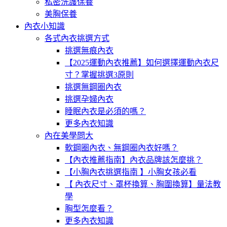
私密洗護保養
美胸保養
內衣小知識
各式內衣挑選方式
挑選無痕內衣
【2025運動內衣推薦】如何選擇運動內衣尺
寸？掌握挑選3原則
挑選無鋼圈內衣
挑選孕婦內衣
睡眠內衣是必須的嗎？
更多內衣知識
內在美學問大
軟鋼圈內衣、無鋼圈內衣好嗎？
【內衣推薦指南】內衣品牌該怎麼挑？
【小胸內衣挑選指南 】小胸女孩必看
【 內衣尺寸、罩杯換算、胸圍換算】量法教
學
胸型怎麼看？
更多內衣知識