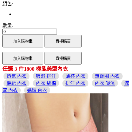
顏色:
數量:
加入購物車
直接購買
加入購物車
直接購買
任選 3 件1800 機能美型內衣
透氣 內衣
吸濕 排汗
薄杯 內衣
無鋼圈 內衣
機能 內衣
內衣 絲棉
排汗 內衣
內衣 吸濕
涼
感 內衣
媽媽 內衣