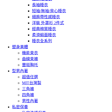
長袖睡衣
短袖/無袖/背心睡衣
細肩帶性感睡衣
洋裝 外罩衫 2件式
經典棉質睡衣
柔滑緞面睡衣
睡衣全系列
塑身美體
機能束衣
曲線束褲
豐挺胸托
型男內著
超值任選
MIT台灣製
三角褲
四角褲
男性內著
私密保養