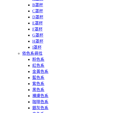
B罩杯
C罩杯
D罩杯
E罩杯
F罩杯
G罩杯
H罩杯
I罩杯
依色系尋找
粉色系
紅色系
金黃色系
藍色系
紫色系
黑色系
裸膚色系
咖啡色系
銀灰色系