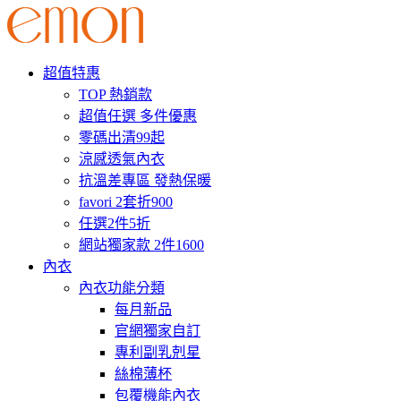
超值特惠
TOP 熱銷款
超值任選 多件優惠
零碼出清99起
涼感透氣內衣
抗溫差專區 發熱保暖
favori 2套折900
任選2件5折
網站獨家款 2件1600
內衣
內衣功能分類
每月新品
官網獨家自訂
專利副乳剋星
絲棉薄杯
包覆機能內衣