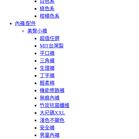
白色系
綠色系
柑橘色系
內褲/配件
美臀小褲
超值任選
MIT台灣製
平口褲
三角褲
生理褲
丁字褲
輕柔棉
機能修飾褲
無痕內褲
竹炭抗菌纖維
大尺碼XXL
淺色不顯色
安全褲
男童內褲