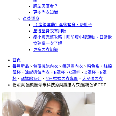
胸型怎麼看？
更多內衣知識
產後塑身
【 產後運動】產後塑身、瘦肚子
產後塑身衣有用嗎
瘦小腹完整攻略｜睡前瘦小腹運動、日常飲
食建議一次了解
更多內衣知識
首頁
每月新品
、
包覆機能內衣
、
無鋼圈內衣
、
粉色系
、
絲棉
薄杯
、
涼感透氣內衣
、
B罩杯
、
C罩杯
、
D罩杯
、
E罩
杯
、
孕媽咪系列
、
50+ 媽媽內衣專區
、
大尺碼內衣
粉涼爽 無鋼圈奈米科技涼爽纖維內衣(蜜粉色)BCDE