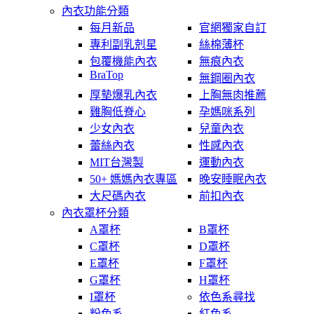
內衣功能分類
每月新品
官網獨家自訂
專利副乳剋星
絲棉薄杯
包覆機能內衣
無痕內衣
BraTop
無鋼圈內衣
厚墊爆乳內衣
上胸無肉推薦
雞胸低脊心
孕媽咪系列
少女內衣
兒童內衣
蕾絲內衣
性感內衣
MIT台灣製
運動內衣
50+ 媽媽內衣專區
晚安睡眠內衣
大尺碼內衣
前扣內衣
內衣罩杯分類
A罩杯
B罩杯
C罩杯
D罩杯
E罩杯
F罩杯
G罩杯
H罩杯
I罩杯
依色系尋找
粉色系
紅色系