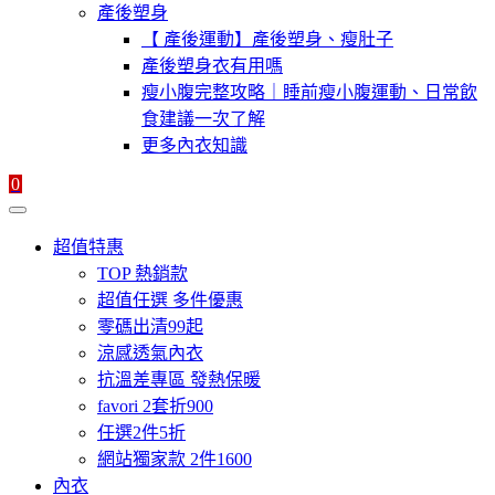
產後塑身
【 產後運動】產後塑身、瘦肚子
產後塑身衣有用嗎
瘦小腹完整攻略｜睡前瘦小腹運動、日常飲
食建議一次了解
更多內衣知識
0
超值特惠
TOP 熱銷款
超值任選 多件優惠
零碼出清99起
涼感透氣內衣
抗溫差專區 發熱保暖
favori 2套折900
任選2件5折
網站獨家款 2件1600
內衣