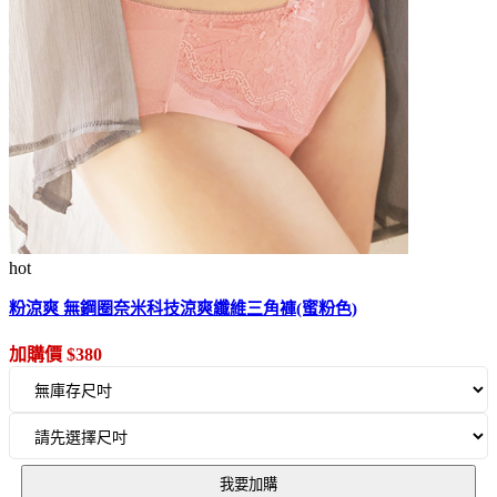
hot
粉涼爽 無鋼圈奈米科技涼爽纖維三角褲(蜜粉色)
加購價 $380
我要加購