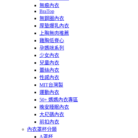
無痕內衣
BraTop
無鋼圈內衣
厚墊爆乳內衣
上胸無肉推薦
雞胸低脊心
孕媽咪系列
少女內衣
兒童內衣
蕾絲內衣
性感內衣
MIT台灣製
運動內衣
50+ 媽媽內衣專區
晚安睡眠內衣
大尺碼內衣
前扣內衣
內衣罩杯分類
A罩杯