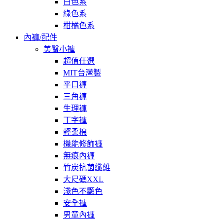
白色系
綠色系
柑橘色系
內褲/配件
美臀小褲
超值任選
MIT台灣製
平口褲
三角褲
生理褲
丁字褲
輕柔棉
機能修飾褲
無痕內褲
竹炭抗菌纖維
大尺碼XXL
淺色不顯色
安全褲
男童內褲