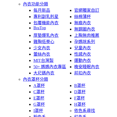
內衣功能分類
每月新品
官網獨家自訂
專利副乳剋星
絲棉薄杯
包覆機能內衣
無痕內衣
BraTop
無鋼圈內衣
厚墊爆乳內衣
上胸無肉推薦
雞胸低脊心
孕媽咪系列
少女內衣
兒童內衣
蕾絲內衣
性感內衣
MIT台灣製
運動內衣
50+ 媽媽內衣專區
晚安睡眠內衣
大尺碼內衣
前扣內衣
內衣罩杯分類
A罩杯
B罩杯
C罩杯
D罩杯
E罩杯
F罩杯
G罩杯
H罩杯
I罩杯
依色系尋找
粉色系
紅色系