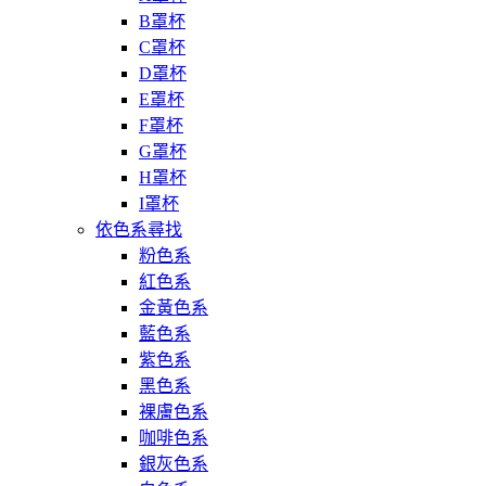
B罩杯
C罩杯
D罩杯
E罩杯
F罩杯
G罩杯
H罩杯
I罩杯
依色系尋找
粉色系
紅色系
金黃色系
藍色系
紫色系
黑色系
裸膚色系
咖啡色系
銀灰色系