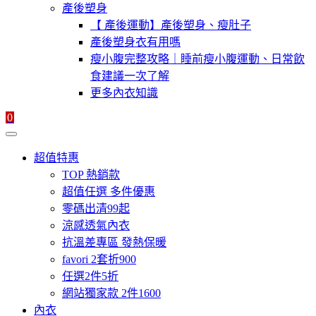
產後塑身
【 產後運動】產後塑身、瘦肚子
產後塑身衣有用嗎
瘦小腹完整攻略｜睡前瘦小腹運動、日常飲
食建議一次了解
更多內衣知識
0
超值特惠
TOP 熱銷款
超值任選 多件優惠
零碼出清99起
涼感透氣內衣
抗溫差專區 發熱保暖
favori 2套折900
任選2件5折
網站獨家款 2件1600
內衣