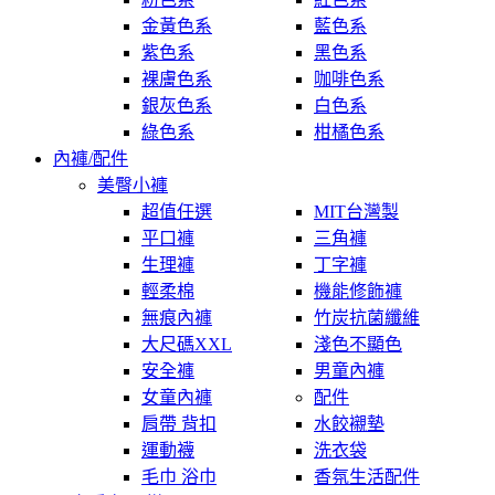
金黃色系
藍色系
紫色系
黑色系
裸膚色系
咖啡色系
銀灰色系
白色系
綠色系
柑橘色系
內褲/配件
美臀小褲
超值任選
MIT台灣製
平口褲
三角褲
生理褲
丁字褲
輕柔棉
機能修飾褲
無痕內褲
竹炭抗菌纖維
大尺碼XXL
淺色不顯色
安全褲
男童內褲
女童內褲
配件
肩帶 背扣
水餃襯墊
運動襪
洗衣袋
毛巾 浴巾
香氛生活配件