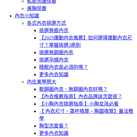
私密洗護保養
美胸保養
內衣小知識
各式內衣挑選方式
挑選無痕內衣
【2025運動內衣推薦】如何選擇運動內衣尺
寸？掌握挑選3原則
挑選無鋼圈內衣
挑選孕婦內衣
睡眠內衣是必須的嗎？
更多內衣知識
內在美學問大
軟鋼圈內衣、無鋼圈內衣好嗎？
【內衣推薦指南】內衣品牌該怎麼挑？
【小胸內衣挑選指南 】小胸女孩必看
【 內衣尺寸、罩杯換算、胸圍換算】量法教
學
胸型怎麼看？
更多內衣知識