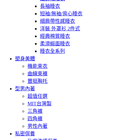
長袖睡衣
短袖/無袖/背心睡衣
細肩帶性感睡衣
洋裝 外罩衫 2件式
經典棉質睡衣
柔滑緞面睡衣
睡衣全系列
塑身美體
機能束衣
曲線束褲
豐挺胸托
型男內著
超值任選
MIT台灣製
三角褲
四角褲
男性內著
私密保養