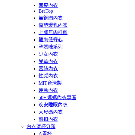
無痕內衣
BraTop
無鋼圈內衣
厚墊爆乳內衣
上胸無肉推薦
雞胸低脊心
孕媽咪系列
少女內衣
兒童內衣
蕾絲內衣
性感內衣
MIT台灣製
運動內衣
50+ 媽媽內衣專區
晚安睡眠內衣
大尺碼內衣
前扣內衣
內衣罩杯分類
A罩杯