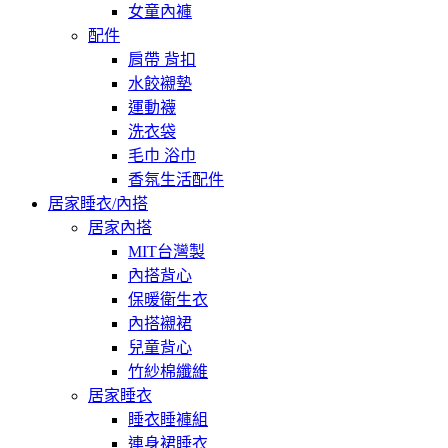
女童內褲
配件
肩帶 背扣
水餃襯墊
運動襪
洗衣袋
毛巾 浴巾
香氛生活配件
居家睡衣/內搭
居家內搭
MIT台灣製
內搭背心
保暖衛生衣
內搭襯裙
兒童背心
竹紗棉纖維
居家睡衣
睡衣睡褲組
連身裙睡衣