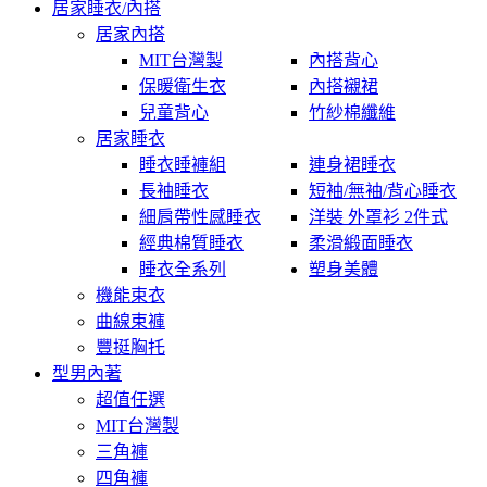
居家睡衣/內搭
居家內搭
MIT台灣製
內搭背心
保暖衛生衣
內搭襯裙
兒童背心
竹紗棉纖維
居家睡衣
睡衣睡褲組
連身裙睡衣
長袖睡衣
短袖/無袖/背心睡衣
細肩帶性感睡衣
洋裝 外罩衫 2件式
經典棉質睡衣
柔滑緞面睡衣
睡衣全系列
塑身美體
機能束衣
曲線束褲
豐挺胸托
型男內著
超值任選
MIT台灣製
三角褲
四角褲