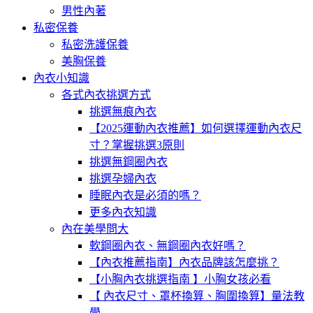
男性內著
私密保養
私密洗護保養
美胸保養
內衣小知識
各式內衣挑選方式
挑選無痕內衣
【2025運動內衣推薦】如何選擇運動內衣尺
寸？掌握挑選3原則
挑選無鋼圈內衣
挑選孕婦內衣
睡眠內衣是必須的嗎？
更多內衣知識
內在美學問大
軟鋼圈內衣、無鋼圈內衣好嗎？
【內衣推薦指南】內衣品牌該怎麼挑？
【小胸內衣挑選指南 】小胸女孩必看
【 內衣尺寸、罩杯換算、胸圍換算】量法教
學