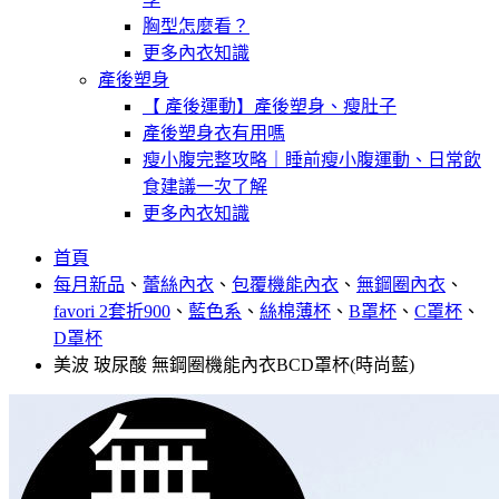
胸型怎麼看？
更多內衣知識
產後塑身
【 產後運動】產後塑身、瘦肚子
產後塑身衣有用嗎
瘦小腹完整攻略｜睡前瘦小腹運動、日常飲
食建議一次了解
更多內衣知識
首頁
每月新品
、
蕾絲內衣
、
包覆機能內衣
、
無鋼圈內衣
、
favori 2套折900
、
藍色系
、
絲棉薄杯
、
B罩杯
、
C罩杯
、
D罩杯
美波 玻尿酸 無鋼圈機能內衣BCD罩杯(時尚藍)