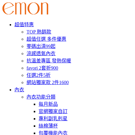
超值特惠
TOP 熱銷款
超值任選 多件優惠
零碼出清99起
涼感透氣內衣
抗溫差專區 發熱保暖
favori 2套折900
任選2件5折
網站獨家款 2件1600
內衣
內衣功能分類
每月新品
官網獨家自訂
專利副乳剋星
絲棉薄杯
包覆機能內衣