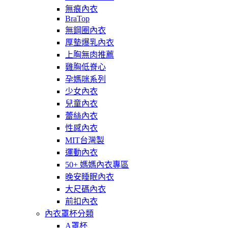
無痕內衣
BraTop
無鋼圈內衣
厚墊爆乳內衣
上胸無肉推薦
雞胸低脊心
孕媽咪系列
少女內衣
兒童內衣
蕾絲內衣
性感內衣
MIT台灣製
運動內衣
50+ 媽媽內衣專區
晚安睡眠內衣
大尺碼內衣
前扣內衣
內衣罩杯分類
A罩杯