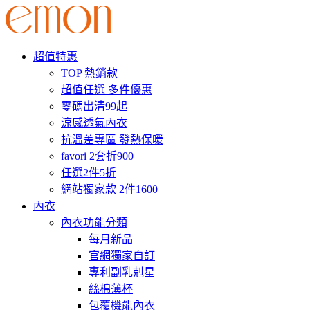
超值特惠
TOP 熱銷款
超值任選 多件優惠
零碼出清99起
涼感透氣內衣
抗溫差專區 發熱保暖
favori 2套折900
任選2件5折
網站獨家款 2件1600
內衣
內衣功能分類
每月新品
官網獨家自訂
專利副乳剋星
絲棉薄杯
包覆機能內衣