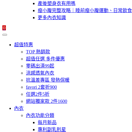
產後塑身衣有用嗎
瘦小腹完整攻略｜睡前瘦小腹運動、日常飲食
更多內衣知識
0
超值特惠
TOP 熱銷款
超值任選 多件優惠
零碼出清99起
涼感透氣內衣
抗溫差專區 發熱保暖
favori 2套折900
任選2件5折
網站獨家款 2件1600
內衣
內衣功能分類
每月新品
專利副乳剋星