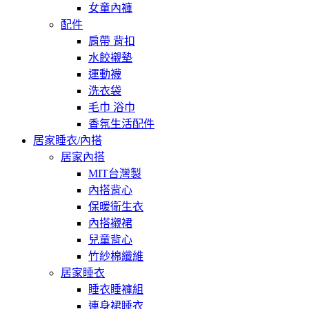
女童內褲
配件
肩帶 背扣
水餃襯墊
運動襪
洗衣袋
毛巾 浴巾
香氛生活配件
居家睡衣/內搭
居家內搭
MIT台灣製
內搭背心
保暖衛生衣
內搭襯裙
兒童背心
竹紗棉纖維
居家睡衣
睡衣睡褲組
連身裙睡衣