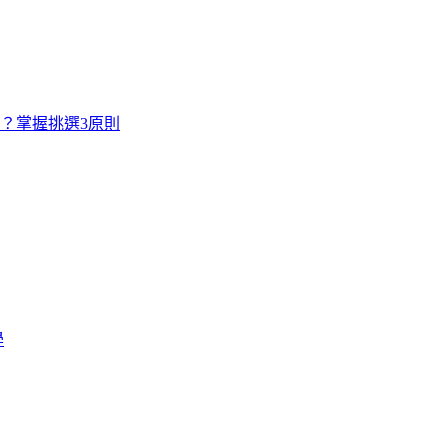
寸？掌握挑選3原則
學