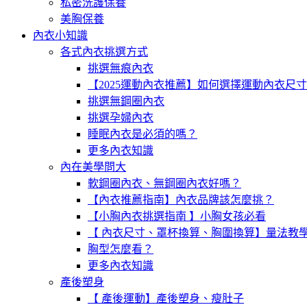
私密洗護保養
美胸保養
內衣小知識
各式內衣挑選方式
挑選無痕內衣
【2025運動內衣推薦】如何選擇運動內衣尺
挑選無鋼圈內衣
挑選孕婦內衣
睡眠內衣是必須的嗎？
更多內衣知識
內在美學問大
軟鋼圈內衣、無鋼圈內衣好嗎？
【內衣推薦指南】內衣品牌該怎麼挑？
【小胸內衣挑選指南 】小胸女孩必看
【 內衣尺寸、罩杯換算、胸圍換算】量法教
胸型怎麼看？
更多內衣知識
產後塑身
【 產後運動】產後塑身、瘦肚子