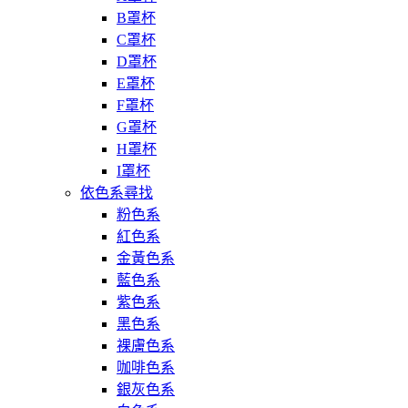
B罩杯
C罩杯
D罩杯
E罩杯
F罩杯
G罩杯
H罩杯
I罩杯
依色系尋找
粉色系
紅色系
金黃色系
藍色系
紫色系
黑色系
裸膚色系
咖啡色系
銀灰色系