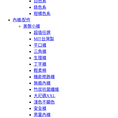
白色系
綠色系
柑橘色系
內褲/配件
美臀小褲
超值任選
MIT台灣製
平口褲
三角褲
生理褲
丁字褲
輕柔棉
機能修飾褲
無痕內褲
竹炭抗菌纖維
大尺碼XXL
淺色不顯色
安全褲
男童內褲