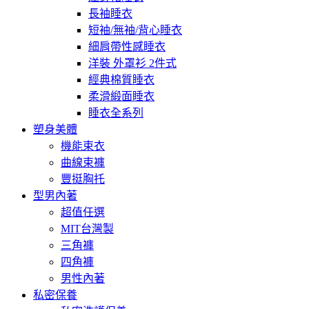
長袖睡衣
短袖/無袖/背心睡衣
細肩帶性感睡衣
洋裝 外罩衫 2件式
經典棉質睡衣
柔滑緞面睡衣
睡衣全系列
塑身美體
機能束衣
曲線束褲
豐挺胸托
型男內著
超值任選
MIT台灣製
三角褲
四角褲
男性內著
私密保養