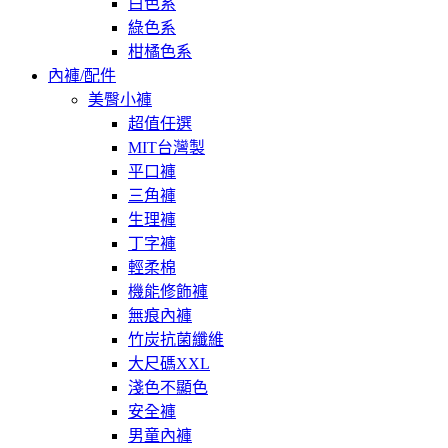
白色系
綠色系
柑橘色系
內褲/配件
美臀小褲
超值任選
MIT台灣製
平口褲
三角褲
生理褲
丁字褲
輕柔棉
機能修飾褲
無痕內褲
竹炭抗菌纖維
大尺碼XXL
淺色不顯色
安全褲
男童內褲