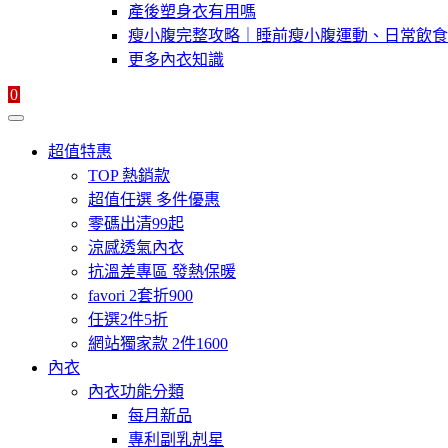
產後塑身衣有用嗎
瘦小腹完整攻略｜睡前瘦小腹運動、日常飲食
更多內衣知識
0
超值特惠
TOP 熱銷款
超值任選 多件優惠
零碼出清99起
涼感透氣內衣
抗溫差專區 發熱保暖
favori 2套折900
任選2件5折
網站獨家款 2件1600
內衣
內衣功能分類
每月新品
專利副乳剋星