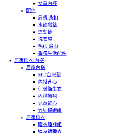
女童內褲
配件
肩帶 背扣
水餃襯墊
運動襪
洗衣袋
毛巾 浴巾
香氛生活配件
居家睡衣/內搭
居家內搭
MIT台灣製
內搭背心
保暖衛生衣
內搭襯裙
兒童背心
竹紗棉纖維
居家睡衣
睡衣睡褲組
連身裙睡衣