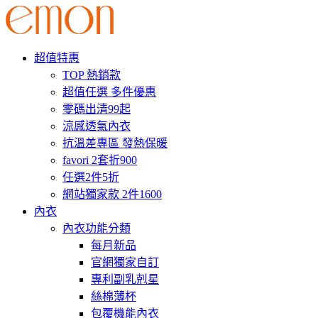
超值特惠
TOP 熱銷款
超值任選 多件優惠
零碼出清99起
涼感透氣內衣
抗溫差專區 發熱保暖
favori 2套折900
任選2件5折
網站獨家款 2件1600
內衣
內衣功能分類
每月新品
官網獨家自訂
專利副乳剋星
絲棉薄杯
包覆機能內衣