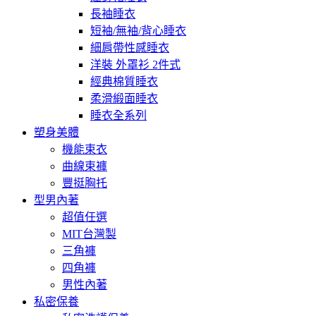
長袖睡衣
短袖/無袖/背心睡衣
細肩帶性感睡衣
洋裝 外罩衫 2件式
經典棉質睡衣
柔滑緞面睡衣
睡衣全系列
塑身美體
機能束衣
曲線束褲
豐挺胸托
型男內著
超值任選
MIT台灣製
三角褲
四角褲
男性內著
私密保養