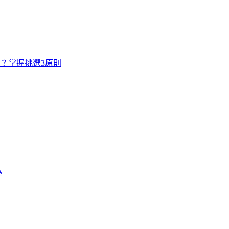
寸？掌握挑選3原則
學