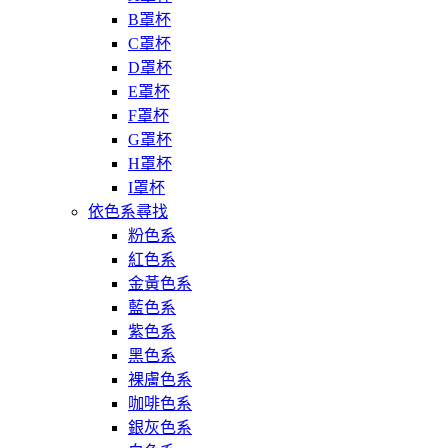
B罩杯
C罩杯
D罩杯
E罩杯
F罩杯
G罩杯
H罩杯
I罩杯
依色系尋找
粉色系
紅色系
金黃色系
藍色系
紫色系
黑色系
裸膚色系
咖啡色系
銀灰色系