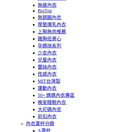
無痕內衣
BraTop
無鋼圈內衣
厚墊爆乳內衣
上胸無肉推薦
雞胸低脊心
孕媽咪系列
少女內衣
兒童內衣
蕾絲內衣
性感內衣
MIT台灣製
運動內衣
50+ 媽媽內衣專區
晚安睡眠內衣
大尺碼內衣
前扣內衣
內衣罩杯分類
A罩杯