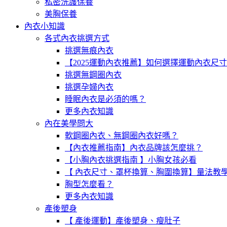
私密洗護保養
美胸保養
內衣小知識
各式內衣挑選方式
挑選無痕內衣
【2025運動內衣推薦】如何選擇運動內衣尺
挑選無鋼圈內衣
挑選孕婦內衣
睡眠內衣是必須的嗎？
更多內衣知識
內在美學問大
軟鋼圈內衣、無鋼圈內衣好嗎？
【內衣推薦指南】內衣品牌該怎麼挑？
【小胸內衣挑選指南 】小胸女孩必看
【 內衣尺寸、罩杯換算、胸圍換算】量法教
胸型怎麼看？
更多內衣知識
產後塑身
【 產後運動】產後塑身、瘦肚子