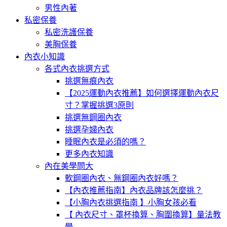
男性內著
私密保養
私密洗護保養
美胸保養
內衣小知識
各式內衣挑選方式
挑選無痕內衣
【2025運動內衣推薦】如何選擇運動內衣尺
寸？掌握挑選3原則
挑選無鋼圈內衣
挑選孕婦內衣
睡眠內衣是必須的嗎？
更多內衣知識
內在美學問大
軟鋼圈內衣、無鋼圈內衣好嗎？
【內衣推薦指南】內衣品牌該怎麼挑？
【小胸內衣挑選指南 】小胸女孩必看
【 內衣尺寸、罩杯換算、胸圍換算】量法教
學