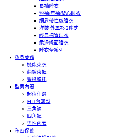
長袖睡衣
短袖/無袖/背心睡衣
細肩帶性感睡衣
洋裝 外罩衫 2件式
經典棉質睡衣
柔滑緞面睡衣
睡衣全系列
塑身美體
機能束衣
曲線束褲
豐挺胸托
型男內著
超值任選
MIT台灣製
三角褲
四角褲
男性內著
私密保養