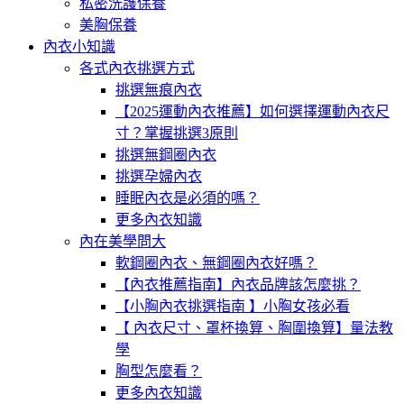
私密洗護保養
美胸保養
內衣小知識
各式內衣挑選方式
挑選無痕內衣
【2025運動內衣推薦】如何選擇運動內衣尺
寸？掌握挑選3原則
挑選無鋼圈內衣
挑選孕婦內衣
睡眠內衣是必須的嗎？
更多內衣知識
內在美學問大
軟鋼圈內衣、無鋼圈內衣好嗎？
【內衣推薦指南】內衣品牌該怎麼挑？
【小胸內衣挑選指南 】小胸女孩必看
【 內衣尺寸、罩杯換算、胸圍換算】量法教
學
胸型怎麼看？
更多內衣知識