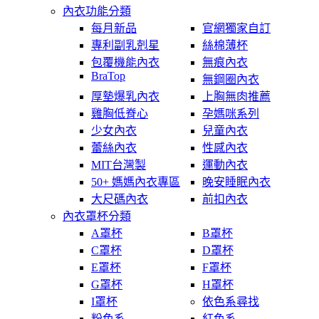
內衣功能分類
每月新品
官網獨家自訂
專利副乳剋星
絲棉薄杯
包覆機能內衣
無痕內衣
BraTop
無鋼圈內衣
厚墊爆乳內衣
上胸無肉推薦
雞胸低脊心
孕媽咪系列
少女內衣
兒童內衣
蕾絲內衣
性感內衣
MIT台灣製
運動內衣
50+ 媽媽內衣專區
晚安睡眠內衣
大尺碼內衣
前扣內衣
內衣罩杯分類
A罩杯
B罩杯
C罩杯
D罩杯
E罩杯
F罩杯
G罩杯
H罩杯
I罩杯
依色系尋找
粉色系
紅色系