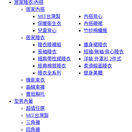
居家睡衣/內搭
居家內搭
MIT台灣製
內搭背心
保暖衛生衣
內搭襯裙
兒童背心
竹紗棉纖維
居家睡衣
睡衣睡褲組
連身裙睡衣
長袖睡衣
短袖/無袖/背心睡衣
細肩帶性感睡衣
洋裝 外罩衫 2件式
經典棉質睡衣
柔滑緞面睡衣
睡衣全系列
塑身美體
機能束衣
曲線束褲
豐挺胸托
型男內著
超值任選
MIT台灣製
三角褲
四角褲