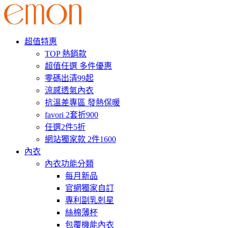
超值特惠
TOP 熱銷款
超值任選 多件優惠
零碼出清99起
涼感透氣內衣
抗溫差專區 發熱保暖
favori 2套折900
任選2件5折
網站獨家款 2件1600
內衣
內衣功能分類
每月新品
官網獨家自訂
專利副乳剋星
絲棉薄杯
包覆機能內衣