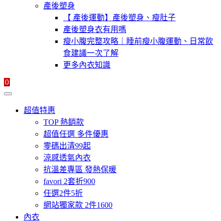
產後塑身
【 產後運動】產後塑身、瘦肚子
產後塑身衣有用嗎
瘦小腹完整攻略｜睡前瘦小腹運動、日常飲
食建議一次了解
更多內衣知識
0
超值特惠
TOP 熱銷款
超值任選 多件優惠
零碼出清99起
涼感透氣內衣
抗溫差專區 發熱保暖
favori 2套折900
任選2件5折
網站獨家款 2件1600
內衣