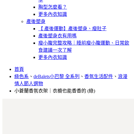
胸型怎麼看？
更多內衣知識
產後塑身
【 產後運動】產後塑身、瘦肚子
產後塑身衣有用嗎
瘦小腹完整攻略｜睡前瘦小腹運動、日常飲
食建議一次了解
更多內衣知識
首頁
綠色系
、
deBalets小巴黎 全系列
、
香氛生活配件
、
浪漫
情人節人選物
小蒼蘭香氛衣架｜衣櫥也能香香的 (綠)