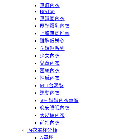
無痕內衣
BraTop
無鋼圈內衣
厚墊爆乳內衣
上胸無肉推薦
雞胸低脊心
孕媽咪系列
少女內衣
兒童內衣
蕾絲內衣
性感內衣
MIT台灣製
運動內衣
50+ 媽媽內衣專區
晚安睡眠內衣
大尺碼內衣
前扣內衣
內衣罩杯分類
A罩杯