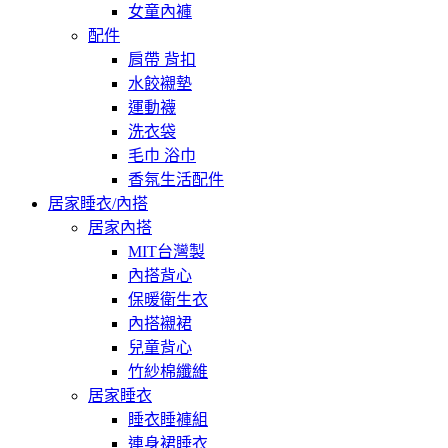
女童內褲
配件
肩帶 背扣
水餃襯墊
運動襪
洗衣袋
毛巾 浴巾
香氛生活配件
居家睡衣/內搭
居家內搭
MIT台灣製
內搭背心
保暖衛生衣
內搭襯裙
兒童背心
竹紗棉纖維
居家睡衣
睡衣睡褲組
連身裙睡衣