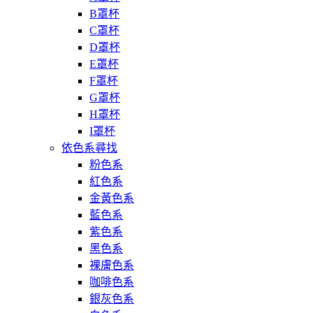
B罩杯
C罩杯
D罩杯
E罩杯
F罩杯
G罩杯
H罩杯
I罩杯
依色系尋找
粉色系
紅色系
金黃色系
藍色系
紫色系
黑色系
裸膚色系
咖啡色系
銀灰色系