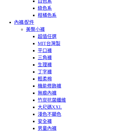
白色系
綠色系
柑橘色系
內褲/配件
美臀小褲
超值任選
MIT台灣製
平口褲
三角褲
生理褲
丁字褲
輕柔棉
機能修飾褲
無痕內褲
竹炭抗菌纖維
大尺碼XXL
淺色不顯色
安全褲
男童內褲