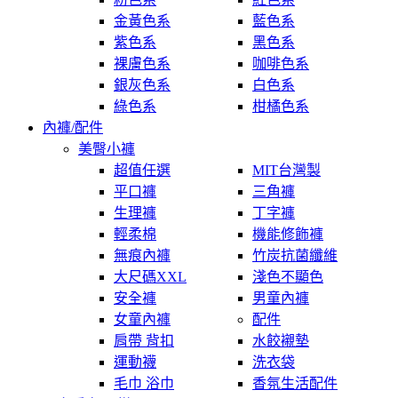
金黃色系
藍色系
紫色系
黑色系
裸膚色系
咖啡色系
銀灰色系
白色系
綠色系
柑橘色系
內褲/配件
美臀小褲
超值任選
MIT台灣製
平口褲
三角褲
生理褲
丁字褲
輕柔棉
機能修飾褲
無痕內褲
竹炭抗菌纖維
大尺碼XXL
淺色不顯色
安全褲
男童內褲
女童內褲
配件
肩帶 背扣
水餃襯墊
運動襪
洗衣袋
毛巾 浴巾
香氛生活配件