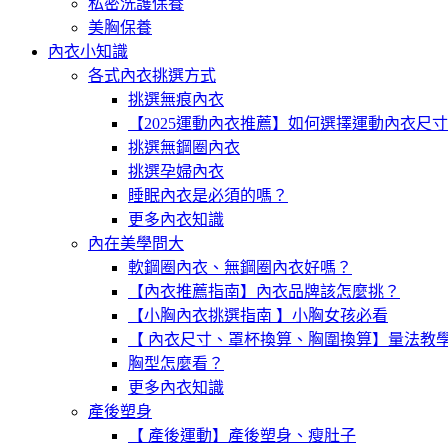
私密洗護保養
美胸保養
內衣小知識
各式內衣挑選方式
挑選無痕內衣
【2025運動內衣推薦】如何選擇運動內衣尺
挑選無鋼圈內衣
挑選孕婦內衣
睡眠內衣是必須的嗎？
更多內衣知識
內在美學問大
軟鋼圈內衣、無鋼圈內衣好嗎？
【內衣推薦指南】內衣品牌該怎麼挑？
【小胸內衣挑選指南 】小胸女孩必看
【 內衣尺寸、罩杯換算、胸圍換算】量法教
胸型怎麼看？
更多內衣知識
產後塑身
【 產後運動】產後塑身、瘦肚子