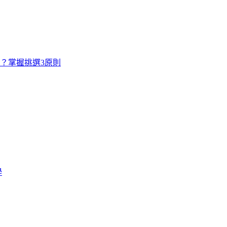
寸？掌握挑選3原則
學