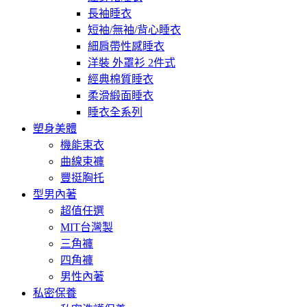
長袖睡衣
短袖/無袖/背心睡衣
細肩帶性感睡衣
洋裝 外罩衫 2件式
經典棉質睡衣
柔滑緞面睡衣
睡衣全系列
塑身美體
機能束衣
曲線束褲
豐挺胸托
型男內著
超值任選
MIT台灣製
三角褲
四角褲
男性內著
私密保養