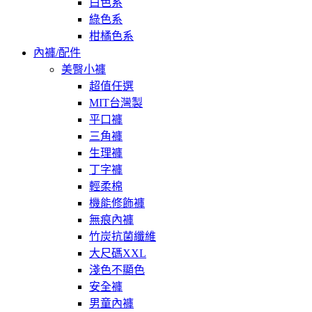
白色系
綠色系
柑橘色系
內褲/配件
美臀小褲
超值任選
MIT台灣製
平口褲
三角褲
生理褲
丁字褲
輕柔棉
機能修飾褲
無痕內褲
竹炭抗菌纖維
大尺碼XXL
淺色不顯色
安全褲
男童內褲