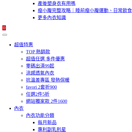
產後塑身衣有用嗎
瘦小腹完整攻略｜睡前瘦小腹運動、日常飲食
更多內衣知識
0
超值特惠
TOP 熱銷款
超值任選 多件優惠
零碼出清99起
涼感透氣內衣
抗溫差專區 發熱保暖
favori 2套折900
任選2件5折
網站獨家款 2件1600
內衣
內衣功能分類
每月新品
專利副乳剋星