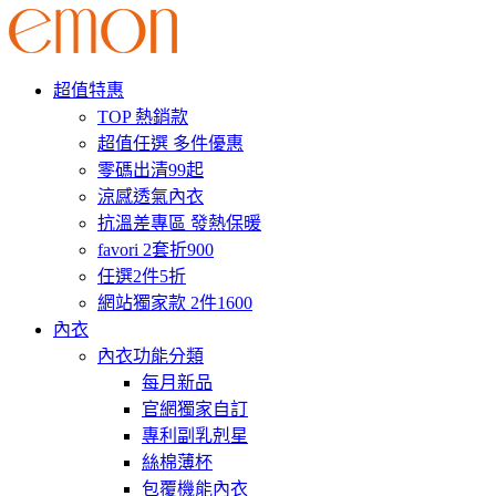
超值特惠
TOP 熱銷款
超值任選 多件優惠
零碼出清99起
涼感透氣內衣
抗溫差專區 發熱保暖
favori 2套折900
任選2件5折
網站獨家款 2件1600
內衣
內衣功能分類
每月新品
官網獨家自訂
專利副乳剋星
絲棉薄杯
包覆機能內衣