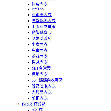
無痕內衣
BraTop
無鋼圈內衣
厚墊爆乳內衣
上胸無肉推薦
雞胸低脊心
孕媽咪系列
少女內衣
兒童內衣
蕾絲內衣
性感內衣
MIT台灣製
運動內衣
50+ 媽媽內衣專區
晚安睡眠內衣
大尺碼內衣
前扣內衣
內衣罩杯分類
A罩杯