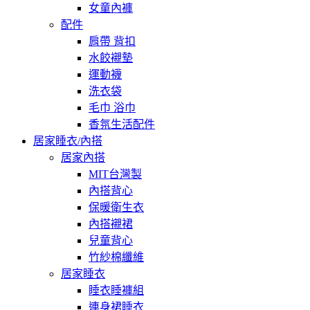
女童內褲
配件
肩帶 背扣
水餃襯墊
運動襪
洗衣袋
毛巾 浴巾
香氛生活配件
居家睡衣/內搭
居家內搭
MIT台灣製
內搭背心
保暖衛生衣
內搭襯裙
兒童背心
竹紗棉纖維
居家睡衣
睡衣睡褲組
連身裙睡衣