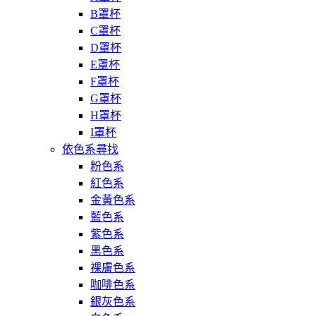
B罩杯
C罩杯
D罩杯
E罩杯
F罩杯
G罩杯
H罩杯
I罩杯
依色系尋找
粉色系
紅色系
金黃色系
藍色系
紫色系
黑色系
裸膚色系
咖啡色系
銀灰色系