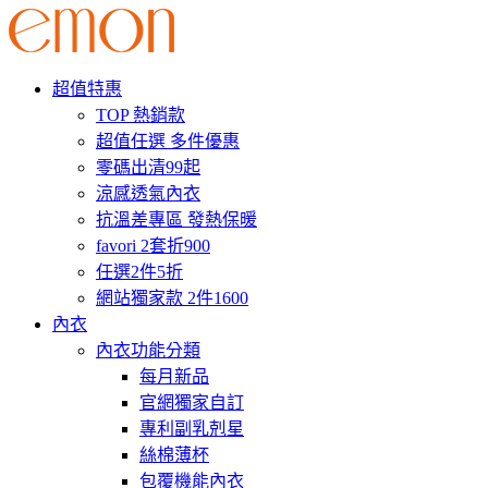
超值特惠
TOP 熱銷款
超值任選 多件優惠
零碼出清99起
涼感透氣內衣
抗溫差專區 發熱保暖
favori 2套折900
任選2件5折
網站獨家款 2件1600
內衣
內衣功能分類
每月新品
官網獨家自訂
專利副乳剋星
絲棉薄杯
包覆機能內衣