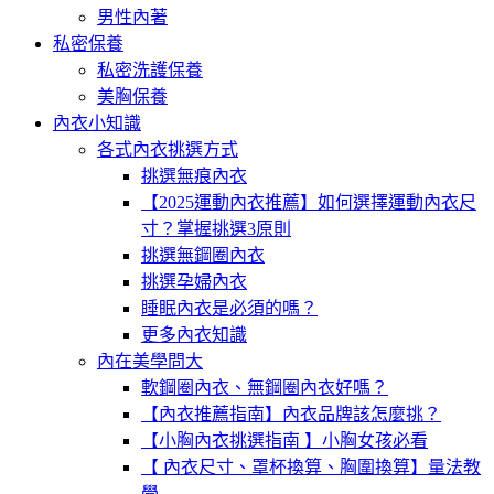
男性內著
私密保養
私密洗護保養
美胸保養
內衣小知識
各式內衣挑選方式
挑選無痕內衣
【2025運動內衣推薦】如何選擇運動內衣尺
寸？掌握挑選3原則
挑選無鋼圈內衣
挑選孕婦內衣
睡眠內衣是必須的嗎？
更多內衣知識
內在美學問大
軟鋼圈內衣、無鋼圈內衣好嗎？
【內衣推薦指南】內衣品牌該怎麼挑？
【小胸內衣挑選指南 】小胸女孩必看
【 內衣尺寸、罩杯換算、胸圍換算】量法教
學