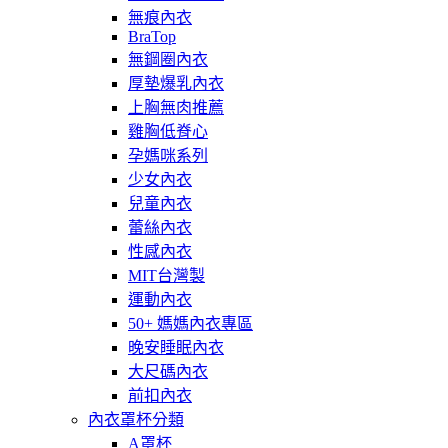
無痕內衣
BraTop
無鋼圈內衣
厚墊爆乳內衣
上胸無肉推薦
雞胸低脊心
孕媽咪系列
少女內衣
兒童內衣
蕾絲內衣
性感內衣
MIT台灣製
運動內衣
50+ 媽媽內衣專區
晚安睡眠內衣
大尺碼內衣
前扣內衣
內衣罩杯分類
A罩杯