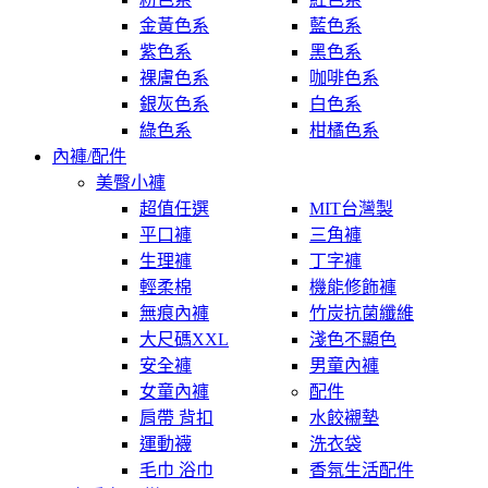
金黃色系
藍色系
紫色系
黑色系
裸膚色系
咖啡色系
銀灰色系
白色系
綠色系
柑橘色系
內褲/配件
美臀小褲
超值任選
MIT台灣製
平口褲
三角褲
生理褲
丁字褲
輕柔棉
機能修飾褲
無痕內褲
竹炭抗菌纖維
大尺碼XXL
淺色不顯色
安全褲
男童內褲
女童內褲
配件
肩帶 背扣
水餃襯墊
運動襪
洗衣袋
毛巾 浴巾
香氛生活配件