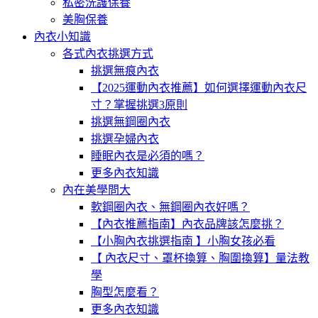
私密洗護保養
美胸保養
內衣小知識
各式內衣挑選方式
挑選無痕內衣
【2025運動內衣推薦】如何選擇運動內衣尺
寸？掌握挑選3原則
挑選無鋼圈內衣
挑選孕婦內衣
睡眠內衣是必須的嗎？
更多內衣知識
內在美學問大
軟鋼圈內衣、無鋼圈內衣好嗎？
【內衣推薦指南】內衣品牌該怎麼挑？
【小胸內衣挑選指南 】小胸女孩必看
【 內衣尺寸、罩杯換算、胸圍換算】量法教
學
胸型怎麼看？
更多內衣知識