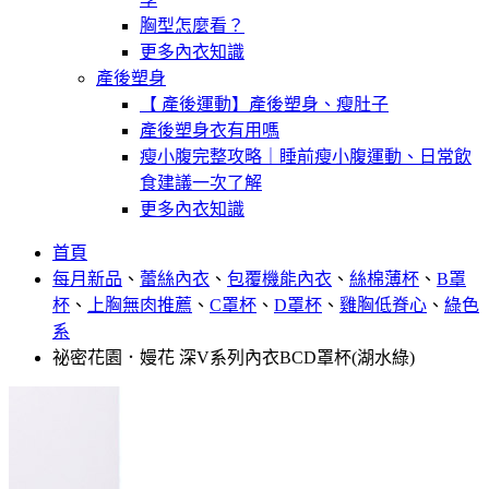
胸型怎麼看？
更多內衣知識
產後塑身
【 產後運動】產後塑身、瘦肚子
產後塑身衣有用嗎
瘦小腹完整攻略｜睡前瘦小腹運動、日常飲
食建議一次了解
更多內衣知識
首頁
每月新品
、
蕾絲內衣
、
包覆機能內衣
、
絲棉薄杯
、
B罩
杯
、
上胸無肉推薦
、
C罩杯
、
D罩杯
、
雞胸低脊心
、
綠色
系
祕密花園．嫚花 深V系列內衣BCD罩杯(湖水綠)