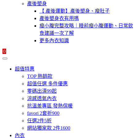
產後塑身
【 產後運動】產後塑身、瘦肚子
產後塑身衣有用嗎
瘦小腹完整攻略｜睡前瘦小腹運動、日常飲
食建議一次了解
更多內衣知識
0
超值特惠
TOP 熱銷款
超值任選 多件優惠
零碼出清99起
涼感透氣內衣
抗溫差專區 發熱保暖
favori 2套折900
任選2件5折
網站獨家款 2件1600
內衣