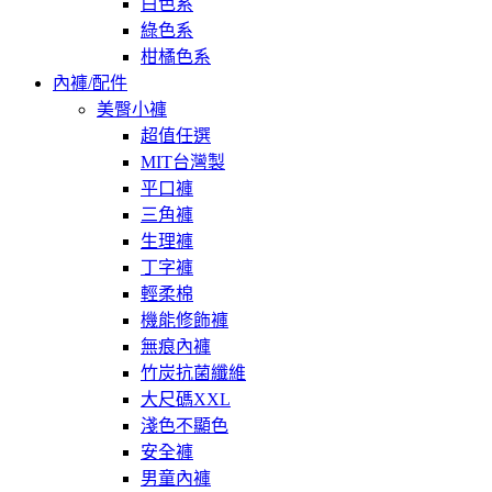
白色系
綠色系
柑橘色系
內褲/配件
美臀小褲
超值任選
MIT台灣製
平口褲
三角褲
生理褲
丁字褲
輕柔棉
機能修飾褲
無痕內褲
竹炭抗菌纖維
大尺碼XXL
淺色不顯色
安全褲
男童內褲