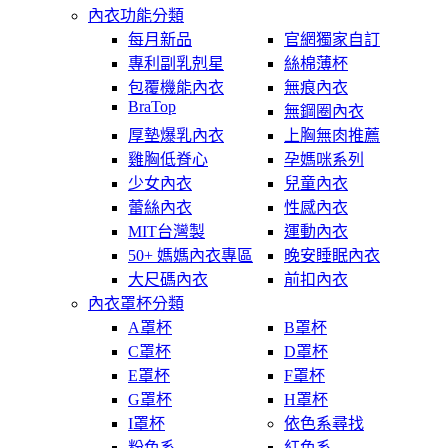
內衣功能分類
每月新品
官網獨家自訂
專利副乳剋星
絲棉薄杯
包覆機能內衣
無痕內衣
BraTop
無鋼圈內衣
厚墊爆乳內衣
上胸無肉推薦
雞胸低脊心
孕媽咪系列
少女內衣
兒童內衣
蕾絲內衣
性感內衣
MIT台灣製
運動內衣
50+ 媽媽內衣專區
晚安睡眠內衣
大尺碼內衣
前扣內衣
內衣罩杯分類
A罩杯
B罩杯
C罩杯
D罩杯
E罩杯
F罩杯
G罩杯
H罩杯
I罩杯
依色系尋找
粉色系
紅色系