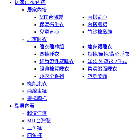
居家睡衣/內搭
居家內搭
MIT台灣製
內搭背心
保暖衛生衣
內搭襯裙
兒童背心
竹紗棉纖維
居家睡衣
睡衣睡褲組
連身裙睡衣
長袖睡衣
短袖/無袖/背心睡衣
細肩帶性感睡衣
洋裝 外罩衫 2件式
經典棉質睡衣
柔滑緞面睡衣
睡衣全系列
塑身美體
機能束衣
曲線束褲
豐挺胸托
型男內著
超值任選
MIT台灣製
三角褲
四角褲