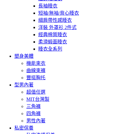
長袖睡衣
短袖/無袖/背心睡衣
細肩帶性感睡衣
洋裝 外罩衫 2件式
經典棉質睡衣
柔滑緞面睡衣
睡衣全系列
塑身美體
機能束衣
曲線束褲
豐挺胸托
型男內著
超值任選
MIT台灣製
三角褲
四角褲
男性內著
私密保養