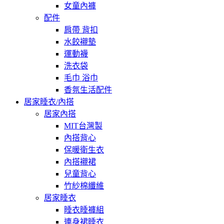
女童內褲
配件
肩帶 背扣
水餃襯墊
運動襪
洗衣袋
毛巾 浴巾
香氛生活配件
居家睡衣/內搭
居家內搭
MIT台灣製
內搭背心
保暖衛生衣
內搭襯裙
兒童背心
竹紗棉纖維
居家睡衣
睡衣睡褲組
連身裙睡衣