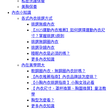
私密洗護保養
美胸保養
內衣小知識
各式內衣挑選方式
挑選無痕內衣
【2025運動內衣推薦】如何選擇運動內衣尺
寸？掌握挑選3原則
挑選無鋼圈內衣
挑選孕婦內衣
睡眠內衣是必須的嗎？
更多內衣知識
內在美學問大
軟鋼圈內衣、無鋼圈內衣好嗎？
【內衣推薦指南】內衣品牌該怎麼挑？
【小胸內衣挑選指南 】小胸女孩必看
【 內衣尺寸、罩杯換算、胸圍換算】量法教
學
胸型怎麼看？
更多內衣知識