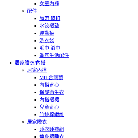
女童內褲
配件
肩帶 背扣
水餃襯墊
運動襪
洗衣袋
毛巾 浴巾
香氛生活配件
居家睡衣/內搭
居家內搭
MIT台灣製
內搭背心
保暖衛生衣
內搭襯裙
兒童背心
竹紗棉纖維
居家睡衣
睡衣睡褲組
連身裙睡衣