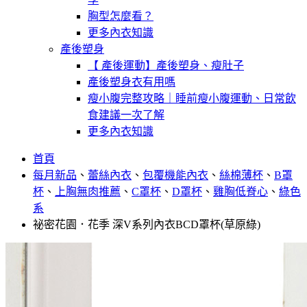
胸型怎麼看？
更多內衣知識
產後塑身
【 產後運動】產後塑身、瘦肚子
產後塑身衣有用嗎
瘦小腹完整攻略｜睡前瘦小腹運動、日常飲
食建議一次了解
更多內衣知識
首頁
每月新品
、
蕾絲內衣
、
包覆機能內衣
、
絲棉薄杯
、
B罩
杯
、
上胸無肉推薦
、
C罩杯
、
D罩杯
、
雞胸低脊心
、
綠色
系
祕密花園．花季 深V系列內衣BCD罩杯(草原綠)