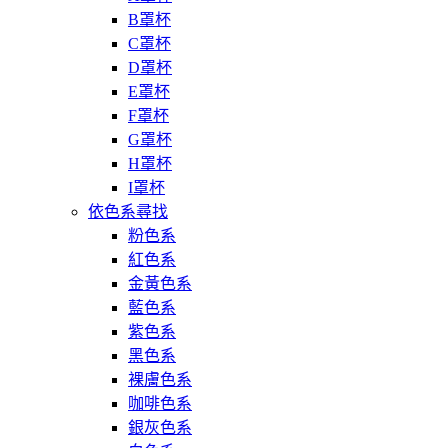
B罩杯
C罩杯
D罩杯
E罩杯
F罩杯
G罩杯
H罩杯
I罩杯
依色系尋找
粉色系
紅色系
金黃色系
藍色系
紫色系
黑色系
裸膚色系
咖啡色系
銀灰色系