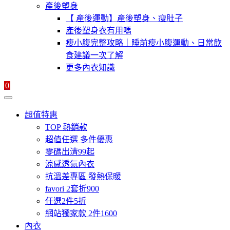
產後塑身
【 產後運動】產後塑身、瘦肚子
產後塑身衣有用嗎
瘦小腹完整攻略｜睡前瘦小腹運動、日常飲
食建議一次了解
更多內衣知識
0
超值特惠
TOP 熱銷款
超值任選 多件優惠
零碼出清99起
涼感透氣內衣
抗溫差專區 發熱保暖
favori 2套折900
任選2件5折
網站獨家款 2件1600
內衣