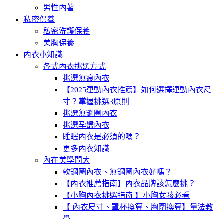
男性內著
私密保養
私密洗護保養
美胸保養
內衣小知識
各式內衣挑選方式
挑選無痕內衣
【2025運動內衣推薦】如何選擇運動內衣尺
寸？掌握挑選3原則
挑選無鋼圈內衣
挑選孕婦內衣
睡眠內衣是必須的嗎？
更多內衣知識
內在美學問大
軟鋼圈內衣、無鋼圈內衣好嗎？
【內衣推薦指南】內衣品牌該怎麼挑？
【小胸內衣挑選指南 】小胸女孩必看
【 內衣尺寸、罩杯換算、胸圍換算】量法教
學