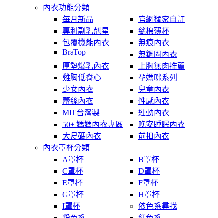
內衣功能分類
每月新品
官網獨家自訂
專利副乳剋星
絲棉薄杯
包覆機能內衣
無痕內衣
BraTop
無鋼圈內衣
厚墊爆乳內衣
上胸無肉推薦
雞胸低脊心
孕媽咪系列
少女內衣
兒童內衣
蕾絲內衣
性感內衣
MIT台灣製
運動內衣
50+ 媽媽內衣專區
晚安睡眠內衣
大尺碼內衣
前扣內衣
內衣罩杯分類
A罩杯
B罩杯
C罩杯
D罩杯
E罩杯
F罩杯
G罩杯
H罩杯
I罩杯
依色系尋找
粉色系
紅色系