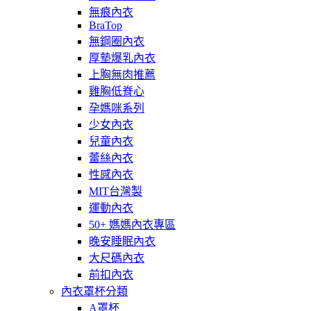
無痕內衣
BraTop
無鋼圈內衣
厚墊爆乳內衣
上胸無肉推薦
雞胸低脊心
孕媽咪系列
少女內衣
兒童內衣
蕾絲內衣
性感內衣
MIT台灣製
運動內衣
50+ 媽媽內衣專區
晚安睡眠內衣
大尺碼內衣
前扣內衣
內衣罩杯分類
A罩杯