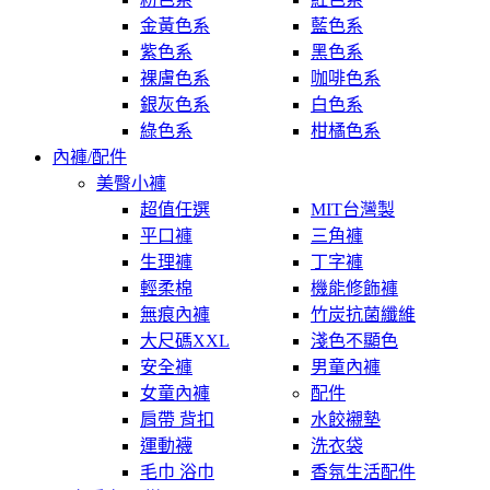
金黃色系
藍色系
紫色系
黑色系
裸膚色系
咖啡色系
銀灰色系
白色系
綠色系
柑橘色系
內褲/配件
美臀小褲
超值任選
MIT台灣製
平口褲
三角褲
生理褲
丁字褲
輕柔棉
機能修飾褲
無痕內褲
竹炭抗菌纖維
大尺碼XXL
淺色不顯色
安全褲
男童內褲
女童內褲
配件
肩帶 背扣
水餃襯墊
運動襪
洗衣袋
毛巾 浴巾
香氛生活配件