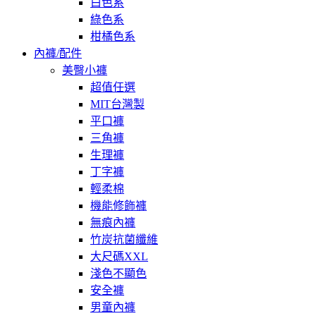
白色系
綠色系
柑橘色系
內褲/配件
美臀小褲
超值任選
MIT台灣製
平口褲
三角褲
生理褲
丁字褲
輕柔棉
機能修飾褲
無痕內褲
竹炭抗菌纖維
大尺碼XXL
淺色不顯色
安全褲
男童內褲