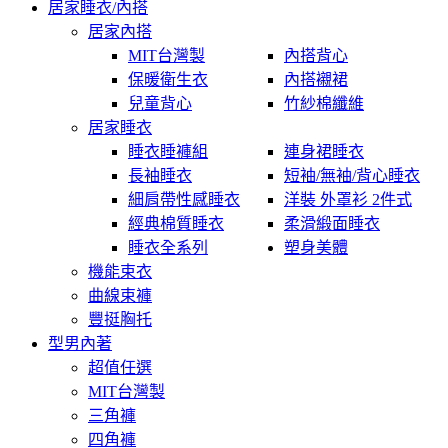
居家睡衣/內搭
居家內搭
MIT台灣製
內搭背心
保暖衛生衣
內搭襯裙
兒童背心
竹紗棉纖維
居家睡衣
睡衣睡褲組
連身裙睡衣
長袖睡衣
短袖/無袖/背心睡衣
細肩帶性感睡衣
洋裝 外罩衫 2件式
經典棉質睡衣
柔滑緞面睡衣
睡衣全系列
塑身美體
機能束衣
曲線束褲
豐挺胸托
型男內著
超值任選
MIT台灣製
三角褲
四角褲