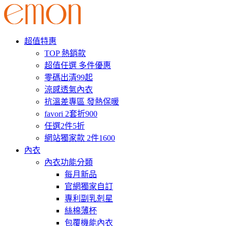
超值特惠
TOP 熱銷款
超值任選 多件優惠
零碼出清99起
涼感透氣內衣
抗溫差專區 發熱保暖
favori 2套折900
任選2件5折
網站獨家款 2件1600
內衣
內衣功能分類
每月新品
官網獨家自訂
專利副乳剋星
絲棉薄杯
包覆機能內衣