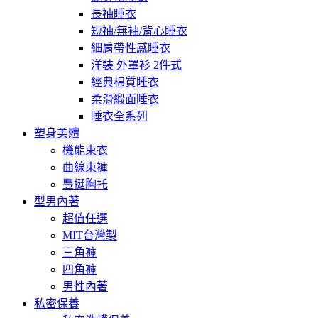
長袖睡衣
短袖/無袖/背心睡衣
細肩帶性感睡衣
洋裝 外罩衫 2件式
經典棉質睡衣
柔滑緞面睡衣
睡衣全系列
塑身美體
機能束衣
曲線束褲
豐挺胸托
型男內著
超值任選
MIT台灣製
三角褲
四角褲
男性內著
私密保養