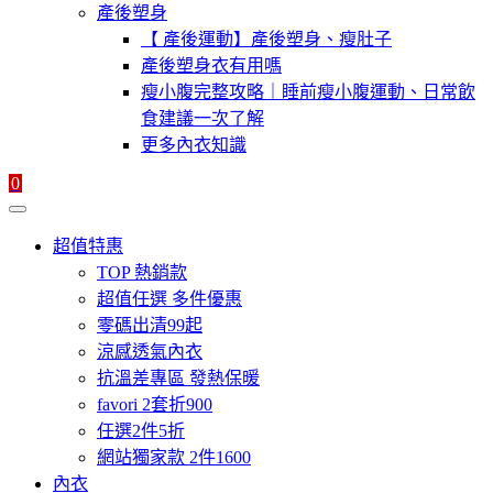
產後塑身
【 產後運動】產後塑身、瘦肚子
產後塑身衣有用嗎
瘦小腹完整攻略｜睡前瘦小腹運動、日常飲
食建議一次了解
更多內衣知識
0
超值特惠
TOP 熱銷款
超值任選 多件優惠
零碼出清99起
涼感透氣內衣
抗溫差專區 發熱保暖
favori 2套折900
任選2件5折
網站獨家款 2件1600
內衣