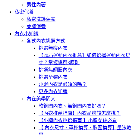
男性內著
私密保養
私密洗護保養
美胸保養
內衣小知識
各式內衣挑選方式
挑選無痕內衣
【2025運動內衣推薦】如何選擇運動內衣尺
寸？掌握挑選3原則
挑選無鋼圈內衣
挑選孕婦內衣
睡眠內衣是必須的嗎？
更多內衣知識
內在美學問大
軟鋼圈內衣、無鋼圈內衣好嗎？
【內衣推薦指南】內衣品牌該怎麼挑？
【小胸內衣挑選指南 】小胸女孩必看
【 內衣尺寸、罩杯換算、胸圍換算】量法教
學