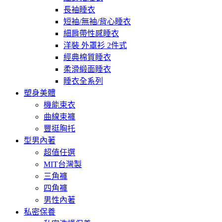
長袖睡衣
短袖/無袖/背心睡衣
細肩帶性感睡衣
洋裝 外罩衫 2件式
經典棉質睡衣
柔滑緞面睡衣
睡衣全系列
塑身美體
機能束衣
曲線束褲
豐挺胸托
型男內著
超值任選
MIT台灣製
三角褲
四角褲
男性內著
私密保養