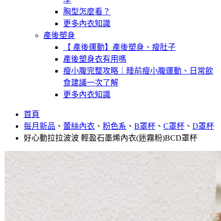
胸型怎麼看？
更多內衣知識
產後塑身
【 產後運動】產後塑身、瘦肚子
產後塑身衣有用嗎
瘦小腹完整攻略｜睡前瘦小腹運動、日常飲
食建議一次了解
更多內衣知識
首頁
每月新品
、
蕾絲內衣
、
粉色系
、
B罩杯
、
C罩杯
、
D罩杯
好心動拉拉波波 輕盈石墨烯內衣(迷霧粉)BCD罩杯