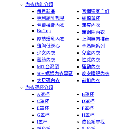
內衣功能分類
每月新品
官網獨家自訂
專利副乳剋星
絲棉薄杯
包覆機能內衣
無痕內衣
BraTop
無鋼圈內衣
厚墊爆乳內衣
上胸無肉推薦
雞胸低脊心
孕媽咪系列
少女內衣
兒童內衣
蕾絲內衣
性感內衣
MIT台灣製
運動內衣
50+ 媽媽內衣專區
晚安睡眠內衣
大尺碼內衣
前扣內衣
內衣罩杯分類
A罩杯
B罩杯
C罩杯
D罩杯
E罩杯
F罩杯
G罩杯
H罩杯
I罩杯
依色系尋找
粉色系
紅色系