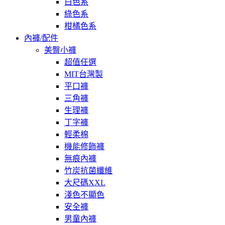
白色系
綠色系
柑橘色系
內褲/配件
美臀小褲
超值任選
MIT台灣製
平口褲
三角褲
生理褲
丁字褲
輕柔棉
機能修飾褲
無痕內褲
竹炭抗菌纖維
大尺碼XXL
淺色不顯色
安全褲
男童內褲