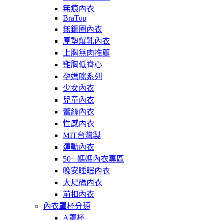
無痕內衣
BraTop
無鋼圈內衣
厚墊爆乳內衣
上胸無肉推薦
雞胸低脊心
孕媽咪系列
少女內衣
兒童內衣
蕾絲內衣
性感內衣
MIT台灣製
運動內衣
50+ 媽媽內衣專區
晚安睡眠內衣
大尺碼內衣
前扣內衣
內衣罩杯分類
A罩杯