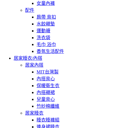
女童內褲
配件
肩帶 背扣
水餃襯墊
運動襪
洗衣袋
毛巾 浴巾
香氛生活配件
居家睡衣/內搭
居家內搭
MIT台灣製
內搭背心
保暖衛生衣
內搭襯裙
兒童背心
竹紗棉纖維
居家睡衣
睡衣睡褲組
連身裙睡衣