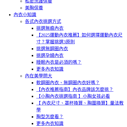
私密洗護保養
美胸保養
內衣小知識
各式內衣挑選方式
挑選無痕內衣
【2025運動內衣推薦】如何選擇運動內衣尺
寸？掌握挑選3原則
挑選無鋼圈內衣
挑選孕婦內衣
睡眠內衣是必須的嗎？
更多內衣知識
內在美學問大
軟鋼圈內衣、無鋼圈內衣好嗎？
【內衣推薦指南】內衣品牌該怎麼挑？
【小胸內衣挑選指南 】小胸女孩必看
【 內衣尺寸、罩杯換算、胸圍換算】量法教
學
胸型怎麼看？
更多內衣知識