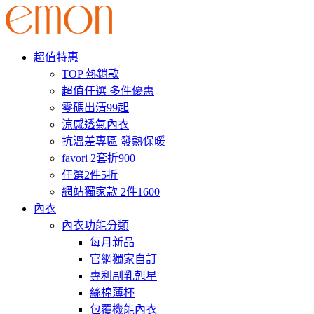
超值特惠
TOP 熱銷款
超值任選 多件優惠
零碼出清99起
涼感透氣內衣
抗溫差專區 發熱保暖
favori 2套折900
任選2件5折
網站獨家款 2件1600
內衣
內衣功能分類
每月新品
官網獨家自訂
專利副乳剋星
絲棉薄杯
包覆機能內衣