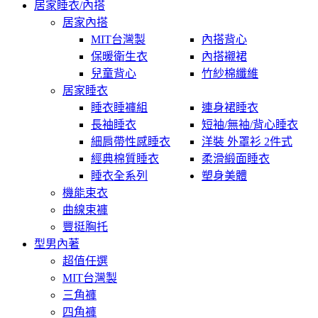
居家睡衣/內搭
居家內搭
MIT台灣製
內搭背心
保暖衛生衣
內搭襯裙
兒童背心
竹紗棉纖維
居家睡衣
睡衣睡褲組
連身裙睡衣
長袖睡衣
短袖/無袖/背心睡衣
細肩帶性感睡衣
洋裝 外罩衫 2件式
經典棉質睡衣
柔滑緞面睡衣
睡衣全系列
塑身美體
機能束衣
曲線束褲
豐挺胸托
型男內著
超值任選
MIT台灣製
三角褲
四角褲