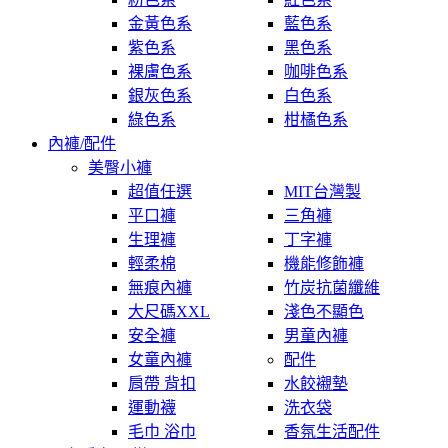
金黃色系
藍色系
紫色系
黑色系
裸膚色系
咖啡色系
銀灰色系
白色系
綠色系
柑橘色系
內褲/配件
美臀小褲
超值任選
MIT台灣製
平口褲
三角褲
生理褲
丁字褲
輕柔棉
機能修飾褲
無痕內褲
竹炭抗菌纖維
大尺碼XXL
淺色不顯色
安全褲
男童內褲
女童內褲
配件
肩帶 背扣
水餃襯墊
運動襪
洗衣袋
毛巾 浴巾
香氛生活配件