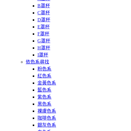
B罩杯
C罩杯
D罩杯
E罩杯
F罩杯
G罩杯
H罩杯
I罩杯
依色系尋找
粉色系
紅色系
金黃色系
藍色系
紫色系
黑色系
裸膚色系
咖啡色系
銀灰色系