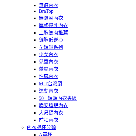
無痕內衣
BraTop
無鋼圈內衣
厚墊爆乳內衣
上胸無肉推薦
雞胸低脊心
孕媽咪系列
少女內衣
兒童內衣
蕾絲內衣
性感內衣
MIT台灣製
運動內衣
50+ 媽媽內衣專區
晚安睡眠內衣
大尺碼內衣
前扣內衣
內衣罩杯分類
A罩杯