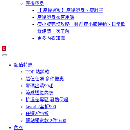
產後塑身
【 產後運動】產後塑身、瘦肚子
產後塑身衣有用嗎
瘦小腹完整攻略｜睡前瘦小腹運動、日常飲
食建議一次了解
更多內衣知識
0
超值特惠
TOP 熱銷款
超值任選 多件優惠
零碼出清99起
涼感透氣內衣
抗溫差專區 發熱保暖
favori 2套折900
任選2件5折
網站獨家款 2件1600
內衣