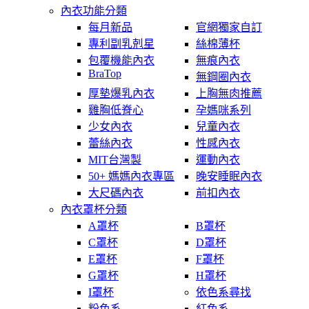
內衣功能分類
每月新品
官網獨家自訂
專利副乳剋星
絲棉薄杯
包覆機能內衣
無痕內衣
BraTop
無鋼圈內衣
厚墊爆乳內衣
上胸無肉推薦
雞胸低脊心
孕媽咪系列
少女內衣
兒童內衣
蕾絲內衣
性感內衣
MIT台灣製
運動內衣
50+ 媽媽內衣專區
晚安睡眠內衣
大尺碼內衣
前扣內衣
內衣罩杯分類
A罩杯
B罩杯
C罩杯
D罩杯
E罩杯
F罩杯
G罩杯
H罩杯
I罩杯
依色系尋找
粉色系
紅色系