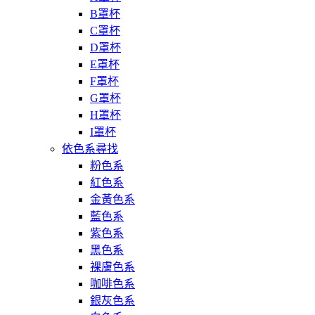
B罩杯
C罩杯
D罩杯
E罩杯
F罩杯
G罩杯
H罩杯
I罩杯
依色系尋找
粉色系
紅色系
金黃色系
藍色系
紫色系
黑色系
裸膚色系
咖啡色系
銀灰色系