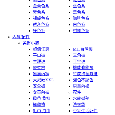
金黃色系
藍色系
紫色系
黑色系
裸膚色系
咖啡色系
銀灰色系
白色系
綠色系
柑橘色系
內褲/配件
美臀小褲
超值任選
MIT台灣製
平口褲
三角褲
生理褲
丁字褲
輕柔棉
機能修飾褲
無痕內褲
竹炭抗菌纖維
大尺碼XXL
淺色不顯色
安全褲
男童內褲
女童內褲
配件
肩帶 背扣
水餃襯墊
運動襪
洗衣袋
毛巾 浴巾
香氛生活配件