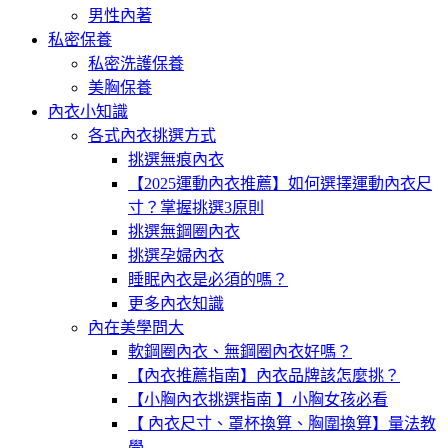
男性內著
私密保養
私密洗護保養
美胸保養
內衣小知識
各式內衣挑選方式
挑選無痕內衣
【2025運動內衣推薦】如何選擇運動內衣尺
寸？掌握挑選3原則
挑選無鋼圈內衣
挑選孕婦內衣
睡眠內衣是必須的嗎？
更多內衣知識
內在美學問大
軟鋼圈內衣、無鋼圈內衣好嗎？
【內衣推薦指南】內衣品牌該怎麼挑？
【小胸內衣挑選指南 】小胸女孩必看
【 內衣尺寸、罩杯換算、胸圍換算】量法教
學