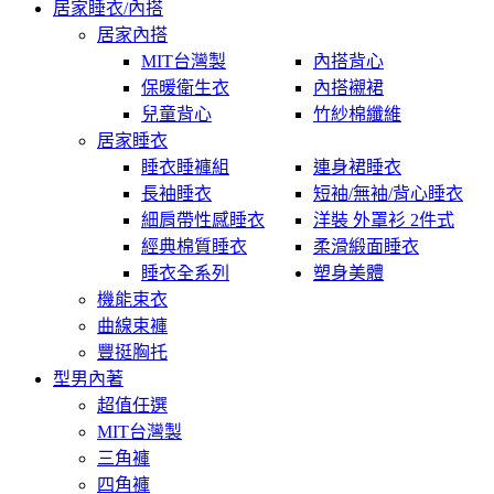
居家睡衣/內搭
居家內搭
MIT台灣製
內搭背心
保暖衛生衣
內搭襯裙
兒童背心
竹紗棉纖維
居家睡衣
睡衣睡褲組
連身裙睡衣
長袖睡衣
短袖/無袖/背心睡衣
細肩帶性感睡衣
洋裝 外罩衫 2件式
經典棉質睡衣
柔滑緞面睡衣
睡衣全系列
塑身美體
機能束衣
曲線束褲
豐挺胸托
型男內著
超值任選
MIT台灣製
三角褲
四角褲