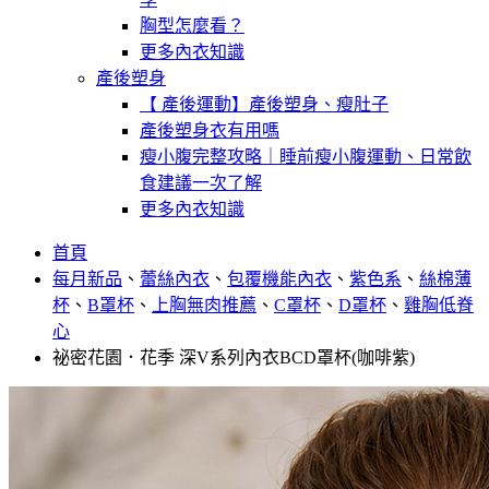
胸型怎麼看？
更多內衣知識
產後塑身
【 產後運動】產後塑身、瘦肚子
產後塑身衣有用嗎
瘦小腹完整攻略｜睡前瘦小腹運動、日常飲
食建議一次了解
更多內衣知識
首頁
每月新品
、
蕾絲內衣
、
包覆機能內衣
、
紫色系
、
絲棉薄
杯
、
B罩杯
、
上胸無肉推薦
、
C罩杯
、
D罩杯
、
雞胸低脊
心
祕密花園．花季 深V系列內衣BCD罩杯(咖啡紫)