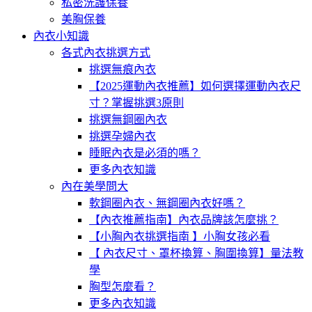
私密洗護保養
美胸保養
內衣小知識
各式內衣挑選方式
挑選無痕內衣
【2025運動內衣推薦】如何選擇運動內衣尺
寸？掌握挑選3原則
挑選無鋼圈內衣
挑選孕婦內衣
睡眠內衣是必須的嗎？
更多內衣知識
內在美學問大
軟鋼圈內衣、無鋼圈內衣好嗎？
【內衣推薦指南】內衣品牌該怎麼挑？
【小胸內衣挑選指南 】小胸女孩必看
【 內衣尺寸、罩杯換算、胸圍換算】量法教
學
胸型怎麼看？
更多內衣知識