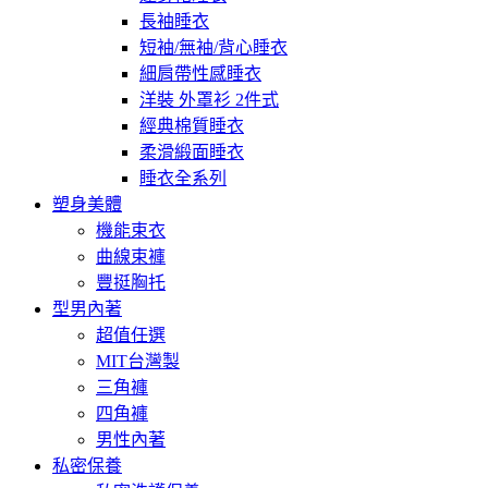
長袖睡衣
短袖/無袖/背心睡衣
細肩帶性感睡衣
洋裝 外罩衫 2件式
經典棉質睡衣
柔滑緞面睡衣
睡衣全系列
塑身美體
機能束衣
曲線束褲
豐挺胸托
型男內著
超值任選
MIT台灣製
三角褲
四角褲
男性內著
私密保養