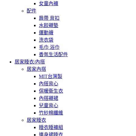
女童內褲
配件
肩帶 背扣
水餃襯墊
運動襪
洗衣袋
毛巾 浴巾
香氛生活配件
居家睡衣/內搭
居家內搭
MIT台灣製
內搭背心
保暖衛生衣
內搭襯裙
兒童背心
竹紗棉纖維
居家睡衣
睡衣睡褲組
連身裙睡衣