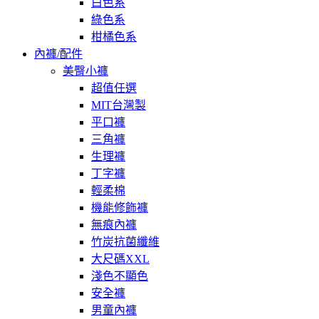
白色系
綠色系
柑橘色系
內褲/配件
美臀小褲
超值任選
MIT台灣製
平口褲
三角褲
生理褲
丁字褲
輕柔棉
機能修飾褲
無痕內褲
竹炭抗菌纖維
大尺碼XXL
淺色不顯色
安全褲
男童內褲