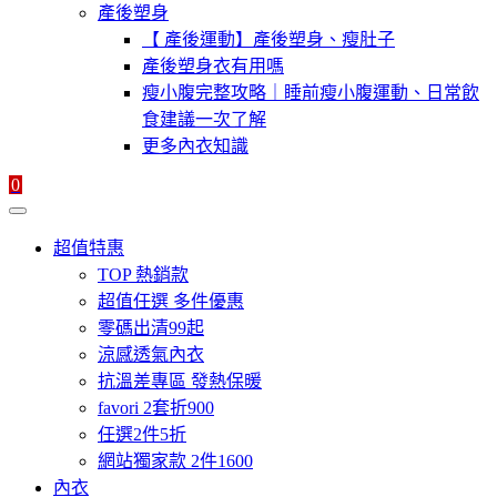
產後塑身
【 產後運動】產後塑身、瘦肚子
產後塑身衣有用嗎
瘦小腹完整攻略｜睡前瘦小腹運動、日常飲
食建議一次了解
更多內衣知識
0
超值特惠
TOP 熱銷款
超值任選 多件優惠
零碼出清99起
涼感透氣內衣
抗溫差專區 發熱保暖
favori 2套折900
任選2件5折
網站獨家款 2件1600
內衣