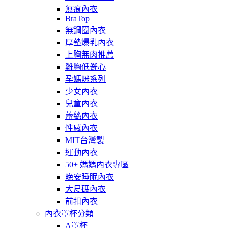
無痕內衣
BraTop
無鋼圈內衣
厚墊爆乳內衣
上胸無肉推薦
雞胸低脊心
孕媽咪系列
少女內衣
兒童內衣
蕾絲內衣
性感內衣
MIT台灣製
運動內衣
50+ 媽媽內衣專區
晚安睡眠內衣
大尺碼內衣
前扣內衣
內衣罩杯分類
A罩杯