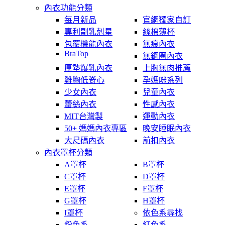
內衣功能分類
每月新品
官網獨家自訂
專利副乳剋星
絲棉薄杯
包覆機能內衣
無痕內衣
BraTop
無鋼圈內衣
厚墊爆乳內衣
上胸無肉推薦
雞胸低脊心
孕媽咪系列
少女內衣
兒童內衣
蕾絲內衣
性感內衣
MIT台灣製
運動內衣
50+ 媽媽內衣專區
晚安睡眠內衣
大尺碼內衣
前扣內衣
內衣罩杯分類
A罩杯
B罩杯
C罩杯
D罩杯
E罩杯
F罩杯
G罩杯
H罩杯
I罩杯
依色系尋找
粉色系
紅色系