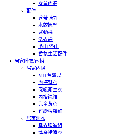
女童內褲
配件
肩帶 背扣
水餃襯墊
運動襪
洗衣袋
毛巾 浴巾
香氛生活配件
居家睡衣/內搭
居家內搭
MIT台灣製
內搭背心
保暖衛生衣
內搭襯裙
兒童背心
竹紗棉纖維
居家睡衣
睡衣睡褲組
連身裙睡衣