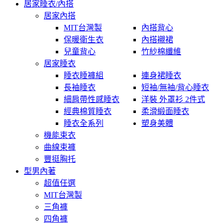
居家睡衣/內搭
居家內搭
MIT台灣製
內搭背心
保暖衛生衣
內搭襯裙
兒童背心
竹紗棉纖維
居家睡衣
睡衣睡褲組
連身裙睡衣
長袖睡衣
短袖/無袖/背心睡衣
細肩帶性感睡衣
洋裝 外罩衫 2件式
經典棉質睡衣
柔滑緞面睡衣
睡衣全系列
塑身美體
機能束衣
曲線束褲
豐挺胸托
型男內著
超值任選
MIT台灣製
三角褲
四角褲