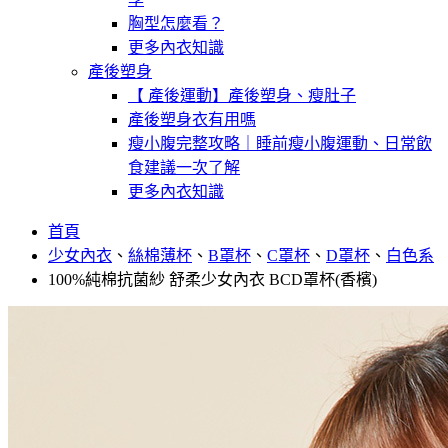
胸型怎麼看？
更多內衣知識
產後塑身
【 產後運動】產後塑身、瘦肚子
產後塑身衣有用嗎
瘦小腹完整攻略｜睡前瘦小腹運動、日常飲
食建議一次了解
更多內衣知識
首頁
少女內衣
、
絲棉薄杯
、
B罩杯
、
C罩杯
、
D罩杯
、
白色系
100%純棉抗菌紗 舒柔少女內衣 BCD罩杯(香檳)