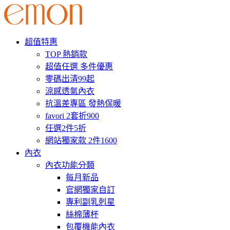
超值特惠
TOP 熱銷款
超值任選 多件優惠
零碼出清99起
涼感透氣內衣
抗溫差專區 發熱保暖
favori 2套折900
任選2件5折
網站獨家款 2件1600
內衣
內衣功能分類
每月新品
官網獨家自訂
專利副乳剋星
絲棉薄杯
包覆機能內衣