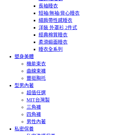
長袖睡衣
短袖/無袖/背心睡衣
細肩帶性感睡衣
洋裝 外罩衫 2件式
經典棉質睡衣
柔滑緞面睡衣
睡衣全系列
塑身美體
機能束衣
曲線束褲
豐挺胸托
型男內著
超值任選
MIT台灣製
三角褲
四角褲
男性內著
私密保養