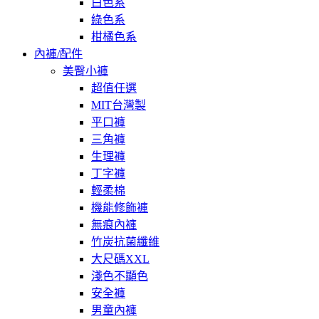
白色系
綠色系
柑橘色系
內褲/配件
美臀小褲
超值任選
MIT台灣製
平口褲
三角褲
生理褲
丁字褲
輕柔棉
機能修飾褲
無痕內褲
竹炭抗菌纖維
大尺碼XXL
淺色不顯色
安全褲
男童內褲