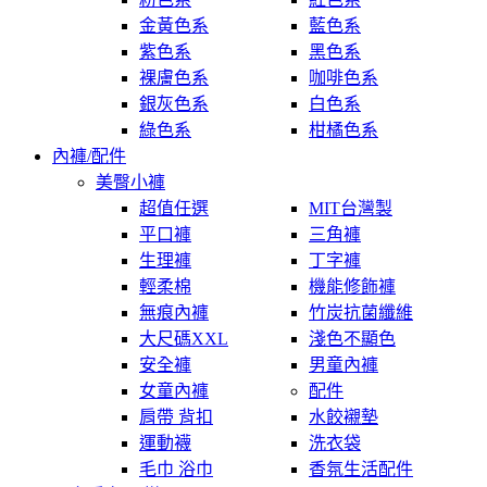
金黃色系
藍色系
紫色系
黑色系
裸膚色系
咖啡色系
銀灰色系
白色系
綠色系
柑橘色系
內褲/配件
美臀小褲
超值任選
MIT台灣製
平口褲
三角褲
生理褲
丁字褲
輕柔棉
機能修飾褲
無痕內褲
竹炭抗菌纖維
大尺碼XXL
淺色不顯色
安全褲
男童內褲
女童內褲
配件
肩帶 背扣
水餃襯墊
運動襪
洗衣袋
毛巾 浴巾
香氛生活配件