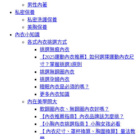
男性內著
私密保養
私密洗護保養
美胸保養
內衣小知識
各式內衣挑選方式
挑選無痕內衣
【2025運動內衣推薦】如何選擇運動內衣尺
寸？掌握挑選3原則
挑選無鋼圈內衣
挑選孕婦內衣
睡眠內衣是必須的嗎？
更多內衣知識
內在美學問大
軟鋼圈內衣、無鋼圈內衣好嗎？
【內衣推薦指南】內衣品牌該怎麼挑？
【小胸內衣挑選指南 】小胸女孩必看
【 內衣尺寸、罩杯換算、胸圍換算】量法教
學