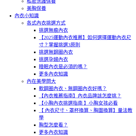
私密洗護保養
美胸保養
內衣小知識
各式內衣挑選方式
挑選無痕內衣
【2025運動內衣推薦】如何選擇運動內衣尺
寸？掌握挑選3原則
挑選無鋼圈內衣
挑選孕婦內衣
睡眠內衣是必須的嗎？
更多內衣知識
內在美學問大
軟鋼圈內衣、無鋼圈內衣好嗎？
【內衣推薦指南】內衣品牌該怎麼挑？
【小胸內衣挑選指南 】小胸女孩必看
【 內衣尺寸、罩杯換算、胸圍換算】量法教
學
胸型怎麼看？
更多內衣知識