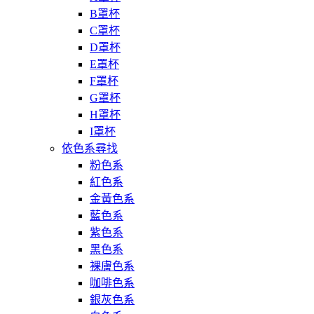
B罩杯
C罩杯
D罩杯
E罩杯
F罩杯
G罩杯
H罩杯
I罩杯
依色系尋找
粉色系
紅色系
金黃色系
藍色系
紫色系
黑色系
裸膚色系
咖啡色系
銀灰色系