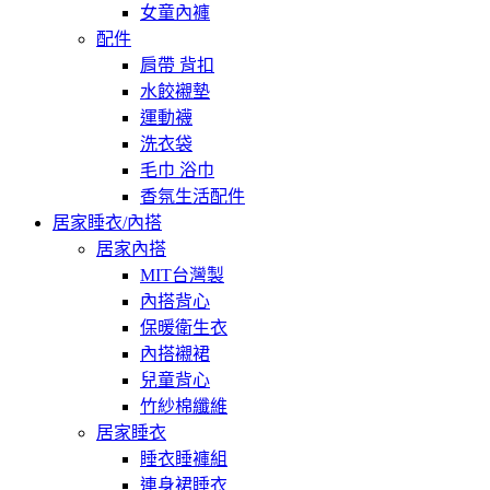
女童內褲
配件
肩帶 背扣
水餃襯墊
運動襪
洗衣袋
毛巾 浴巾
香氛生活配件
居家睡衣/內搭
居家內搭
MIT台灣製
內搭背心
保暖衛生衣
內搭襯裙
兒童背心
竹紗棉纖維
居家睡衣
睡衣睡褲組
連身裙睡衣