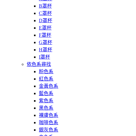
B罩杯
C罩杯
D罩杯
E罩杯
F罩杯
G罩杯
H罩杯
I罩杯
依色系尋找
粉色系
紅色系
金黃色系
藍色系
紫色系
黑色系
裸膚色系
咖啡色系
銀灰色系