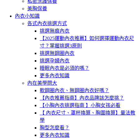
私密洗護保養
美胸保養
內衣小知識
各式內衣挑選方式
挑選無痕內衣
【2025運動內衣推薦】如何選擇運動內衣尺
寸？掌握挑選3原則
挑選無鋼圈內衣
挑選孕婦內衣
睡眠內衣是必須的嗎？
更多內衣知識
內在美學問大
軟鋼圈內衣、無鋼圈內衣好嗎？
【內衣推薦指南】內衣品牌該怎麼挑？
【小胸內衣挑選指南 】小胸女孩必看
【 內衣尺寸、罩杯換算、胸圍換算】量法教
學
胸型怎麼看？
更多內衣知識