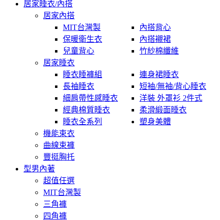
居家睡衣/內搭
居家內搭
MIT台灣製
內搭背心
保暖衛生衣
內搭襯裙
兒童背心
竹紗棉纖維
居家睡衣
睡衣睡褲組
連身裙睡衣
長袖睡衣
短袖/無袖/背心睡衣
細肩帶性感睡衣
洋裝 外罩衫 2件式
經典棉質睡衣
柔滑緞面睡衣
睡衣全系列
塑身美體
機能束衣
曲線束褲
豐挺胸托
型男內著
超值任選
MIT台灣製
三角褲
四角褲