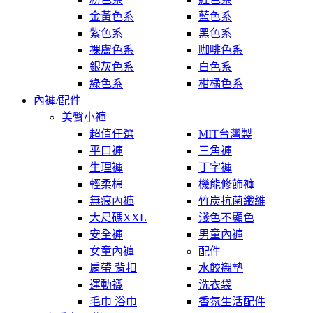
金黃色系
藍色系
紫色系
黑色系
裸膚色系
咖啡色系
銀灰色系
白色系
綠色系
柑橘色系
內褲/配件
美臀小褲
超值任選
MIT台灣製
平口褲
三角褲
生理褲
丁字褲
輕柔棉
機能修飾褲
無痕內褲
竹炭抗菌纖維
大尺碼XXL
淺色不顯色
安全褲
男童內褲
女童內褲
配件
肩帶 背扣
水餃襯墊
運動襪
洗衣袋
毛巾 浴巾
香氛生活配件