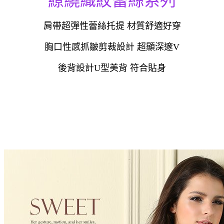
繚繞織紋蕾絲系列
肩帶超彈性蕾絲托提 材質舒適好穿
胸口性感抓皺剪裁設計 超顯深邃V
後背設計U型美背 符合貼身