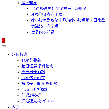
產後塑身
【 產後運動】產後塑身、瘦肚子
產後塑身衣有用嗎
瘦小腹完整攻略｜睡前瘦小腹運動、日常飲
食建議一次了解
更多內衣知識
0
超值特惠
TOP 熱銷款
超值任選 多件優惠
零碼出清99起
涼感透氣內衣
抗溫差專區 發熱保暖
favori 2套折900
任選2件5折
網站獨家款 2件1600
內衣