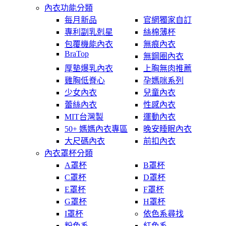
內衣功能分類
每月新品
官網獨家自訂
專利副乳剋星
絲棉薄杯
包覆機能內衣
無痕內衣
BraTop
無鋼圈內衣
厚墊爆乳內衣
上胸無肉推薦
雞胸低脊心
孕媽咪系列
少女內衣
兒童內衣
蕾絲內衣
性感內衣
MIT台灣製
運動內衣
50+ 媽媽內衣專區
晚安睡眠內衣
大尺碼內衣
前扣內衣
內衣罩杯分類
A罩杯
B罩杯
C罩杯
D罩杯
E罩杯
F罩杯
G罩杯
H罩杯
I罩杯
依色系尋找
粉色系
紅色系