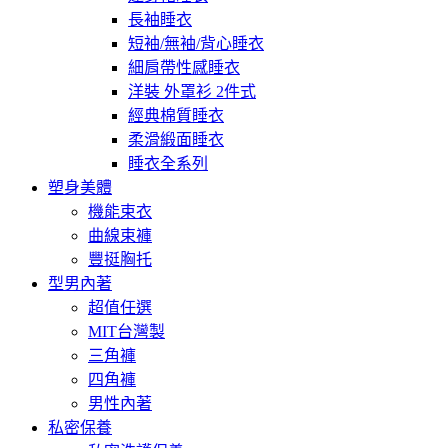
長袖睡衣
短袖/無袖/背心睡衣
細肩帶性感睡衣
洋裝 外罩衫 2件式
經典棉質睡衣
柔滑緞面睡衣
睡衣全系列
塑身美體
機能束衣
曲線束褲
豐挺胸托
型男內著
超值任選
MIT台灣製
三角褲
四角褲
男性內著
私密保養