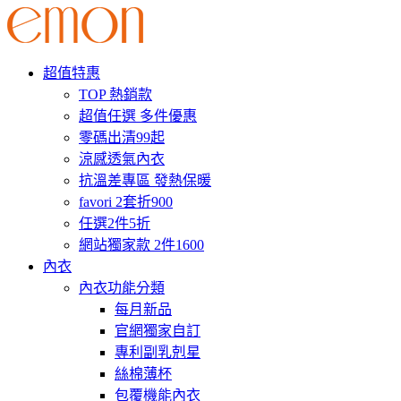
超值特惠
TOP 熱銷款
超值任選 多件優惠
零碼出清99起
涼感透氣內衣
抗溫差專區 發熱保暖
favori 2套折900
任選2件5折
網站獨家款 2件1600
內衣
內衣功能分類
每月新品
官網獨家自訂
專利副乳剋星
絲棉薄杯
包覆機能內衣