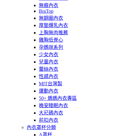
無痕內衣
BraTop
無鋼圈內衣
厚墊爆乳內衣
上胸無肉推薦
雞胸低脊心
孕媽咪系列
少女內衣
兒童內衣
蕾絲內衣
性感內衣
MIT台灣製
運動內衣
50+ 媽媽內衣專區
晚安睡眠內衣
大尺碼內衣
前扣內衣
內衣罩杯分類
A罩杯