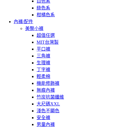
白色系
綠色系
柑橘色系
內褲/配件
美臀小褲
超值任選
MIT台灣製
平口褲
三角褲
生理褲
丁字褲
輕柔棉
機能修飾褲
無痕內褲
竹炭抗菌纖維
大尺碼XXL
淺色不顯色
安全褲
男童內褲