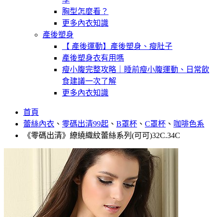
胸型怎麼看？
更多內衣知識
產後塑身
【 產後運動】產後塑身、瘦肚子
產後塑身衣有用嗎
瘦小腹完整攻略｜睡前瘦小腹運動、日常飲
食建議一次了解
更多內衣知識
首頁
蕾絲內衣
、
零碼出清99起
、
B罩杯
、
C罩杯
、
咖啡色系
《零碼出清》繚繞織紋蕾絲系列(可可)32C.34C