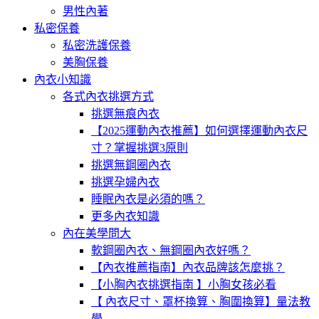
男性內著
私密保養
私密洗護保養
美胸保養
內衣小知識
各式內衣挑選方式
挑選無痕內衣
【2025運動內衣推薦】如何選擇運動內衣尺
寸？掌握挑選3原則
挑選無鋼圈內衣
挑選孕婦內衣
睡眠內衣是必須的嗎？
更多內衣知識
內在美學問大
軟鋼圈內衣、無鋼圈內衣好嗎？
【內衣推薦指南】內衣品牌該怎麼挑？
【小胸內衣挑選指南 】小胸女孩必看
【 內衣尺寸、罩杯換算、胸圍換算】量法教
學