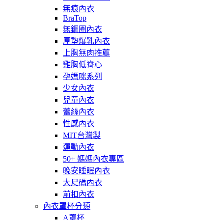
無痕內衣
BraTop
無鋼圈內衣
厚墊爆乳內衣
上胸無肉推薦
雞胸低脊心
孕媽咪系列
少女內衣
兒童內衣
蕾絲內衣
性感內衣
MIT台灣製
運動內衣
50+ 媽媽內衣專區
晚安睡眠內衣
大尺碼內衣
前扣內衣
內衣罩杯分類
A罩杯