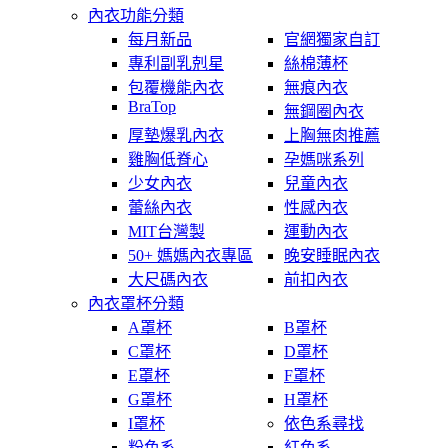
內衣功能分類
每月新品
官網獨家自訂
專利副乳剋星
絲棉薄杯
包覆機能內衣
無痕內衣
BraTop
無鋼圈內衣
厚墊爆乳內衣
上胸無肉推薦
雞胸低脊心
孕媽咪系列
少女內衣
兒童內衣
蕾絲內衣
性感內衣
MIT台灣製
運動內衣
50+ 媽媽內衣專區
晚安睡眠內衣
大尺碼內衣
前扣內衣
內衣罩杯分類
A罩杯
B罩杯
C罩杯
D罩杯
E罩杯
F罩杯
G罩杯
H罩杯
I罩杯
依色系尋找
粉色系
紅色系