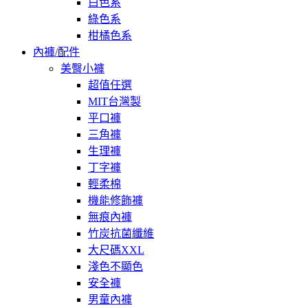
白色系
綠色系
柑橘色系
內褲/配件
美臀小褲
超值任選
MIT台灣製
平口褲
三角褲
生理褲
丁字褲
輕柔棉
機能修飾褲
無痕內褲
竹炭抗菌纖維
大尺碼XXL
淺色不顯色
安全褲
男童內褲