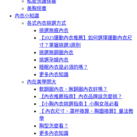
私密洗護保養
美胸保養
內衣小知識
各式內衣挑選方式
挑選無痕內衣
【2025運動內衣推薦】如何選擇運動內衣尺
寸？掌握挑選3原則
挑選無鋼圈內衣
挑選孕婦內衣
睡眠內衣是必須的嗎？
更多內衣知識
內在美學問大
軟鋼圈內衣、無鋼圈內衣好嗎？
【內衣推薦指南】內衣品牌該怎麼挑？
【小胸內衣挑選指南 】小胸女孩必看
【 內衣尺寸、罩杯換算、胸圍換算】量法教
學
胸型怎麼看？
更多內衣知識