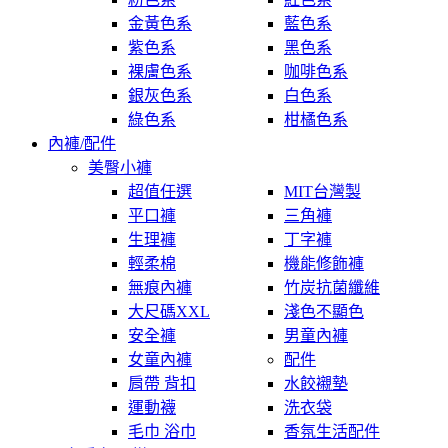
金黃色系
藍色系
紫色系
黑色系
裸膚色系
咖啡色系
銀灰色系
白色系
綠色系
柑橘色系
內褲/配件
美臀小褲
超值任選
MIT台灣製
平口褲
三角褲
生理褲
丁字褲
輕柔棉
機能修飾褲
無痕內褲
竹炭抗菌纖維
大尺碼XXL
淺色不顯色
安全褲
男童內褲
女童內褲
配件
肩帶 背扣
水餃襯墊
運動襪
洗衣袋
毛巾 浴巾
香氛生活配件