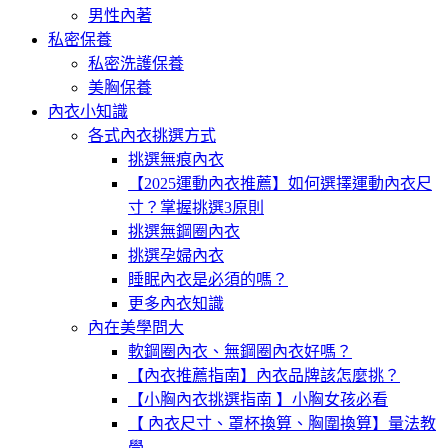
男性內著
私密保養
私密洗護保養
美胸保養
內衣小知識
各式內衣挑選方式
挑選無痕內衣
【2025運動內衣推薦】如何選擇運動內衣尺
寸？掌握挑選3原則
挑選無鋼圈內衣
挑選孕婦內衣
睡眠內衣是必須的嗎？
更多內衣知識
內在美學問大
軟鋼圈內衣、無鋼圈內衣好嗎？
【內衣推薦指南】內衣品牌該怎麼挑？
【小胸內衣挑選指南 】小胸女孩必看
【 內衣尺寸、罩杯換算、胸圍換算】量法教
學