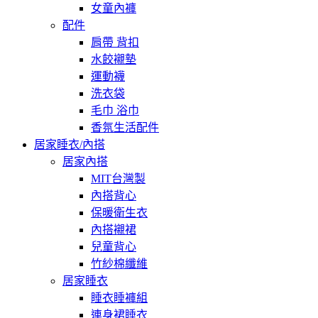
女童內褲
配件
肩帶 背扣
水餃襯墊
運動襪
洗衣袋
毛巾 浴巾
香氛生活配件
居家睡衣/內搭
居家內搭
MIT台灣製
內搭背心
保暖衛生衣
內搭襯裙
兒童背心
竹紗棉纖維
居家睡衣
睡衣睡褲組
連身裙睡衣