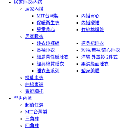
居家睡衣/內搭
居家內搭
MIT台灣製
內搭背心
保暖衛生衣
內搭襯裙
兒童背心
竹紗棉纖維
居家睡衣
睡衣睡褲組
連身裙睡衣
長袖睡衣
短袖/無袖/背心睡衣
細肩帶性感睡衣
洋裝 外罩衫 2件式
經典棉質睡衣
柔滑緞面睡衣
睡衣全系列
塑身美體
機能束衣
曲線束褲
豐挺胸托
型男內著
超值任選
MIT台灣製
三角褲
四角褲