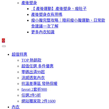
產後塑身
【 產後運動】產後塑身、瘦肚子
產後塑身衣有用嗎
瘦小腹完整攻略｜睡前瘦小腹運動、日常飲
食建議一次了解
更多內衣知識
0
超值特惠
TOP 熱銷款
超值任選 多件優惠
零碼出清99起
涼感透氣內衣
抗溫差專區 發熱保暖
favori 2套折900
任選2件5折
網站獨家款 2件1600
內衣