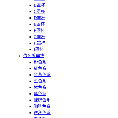
B罩杯
C罩杯
D罩杯
E罩杯
F罩杯
G罩杯
H罩杯
I罩杯
依色系尋找
粉色系
紅色系
金黃色系
藍色系
紫色系
黑色系
裸膚色系
咖啡色系
銀灰色系