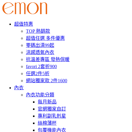
超值特惠
TOP 熱銷款
超值任選 多件優惠
零碼出清99起
涼感透氣內衣
抗溫差專區 發熱保暖
favori 2套折900
任選2件5折
網站獨家款 2件1600
內衣
內衣功能分類
每月新品
官網獨家自訂
專利副乳剋星
絲棉薄杯
包覆機能內衣