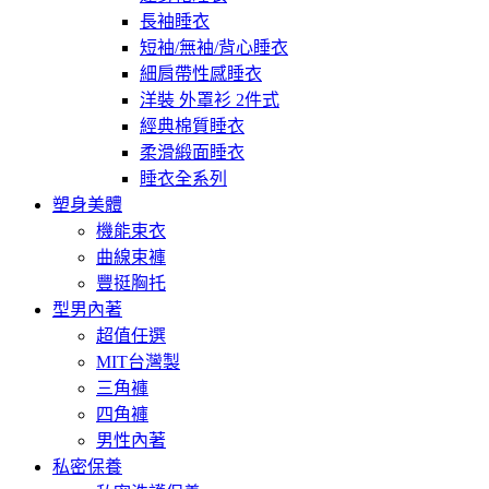
長袖睡衣
短袖/無袖/背心睡衣
細肩帶性感睡衣
洋裝 外罩衫 2件式
經典棉質睡衣
柔滑緞面睡衣
睡衣全系列
塑身美體
機能束衣
曲線束褲
豐挺胸托
型男內著
超值任選
MIT台灣製
三角褲
四角褲
男性內著
私密保養