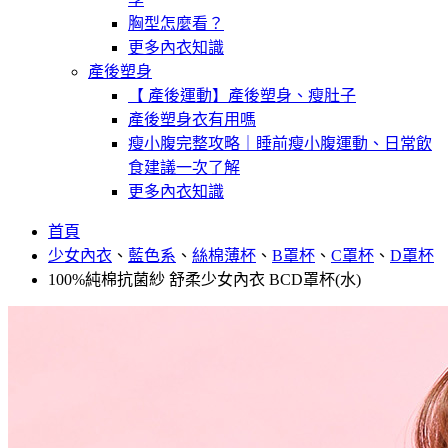
胸型怎麼看？
更多內衣知識
產後塑身
【 產後運動】產後塑身、瘦肚子
產後塑身衣有用嗎
瘦小腹完整攻略｜睡前瘦小腹運動、日常飲
食建議一次了解
更多內衣知識
首頁
少女內衣
、
藍色系
、
絲棉薄杯
、
B罩杯
、
C罩杯
、
D罩杯
100%純棉抗菌紗 舒柔少女內衣 BCD罩杯(水)