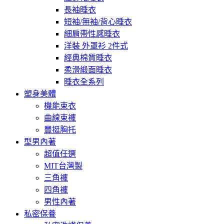
長袖睡衣
短袖/無袖/背心睡衣
細肩帶性感睡衣
洋裝 外罩衫 2件式
經典棉質睡衣
柔滑緞面睡衣
睡衣全系列
塑身美體
機能束衣
曲線束褲
豐挺胸托
型男內著
超值任選
MIT台灣製
三角褲
四角褲
男性內著
私密保養