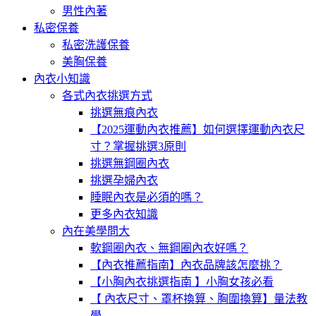
男性內著
私密保養
私密洗護保養
美胸保養
內衣小知識
各式內衣挑選方式
挑選無痕內衣
【2025運動內衣推薦】如何選擇運動內衣尺
寸？掌握挑選3原則
挑選無鋼圈內衣
挑選孕婦內衣
睡眠內衣是必須的嗎？
更多內衣知識
內在美學問大
軟鋼圈內衣、無鋼圈內衣好嗎？
【內衣推薦指南】內衣品牌該怎麼挑？
【小胸內衣挑選指南 】小胸女孩必看
【 內衣尺寸、罩杯換算、胸圍換算】量法教
學