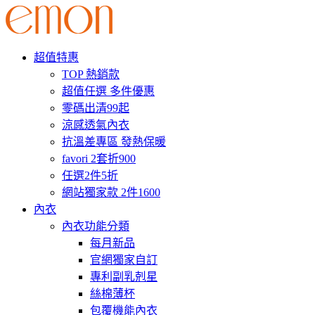
超值特惠
TOP 熱銷款
超值任選 多件優惠
零碼出清99起
涼感透氣內衣
抗溫差專區 發熱保暖
favori 2套折900
任選2件5折
網站獨家款 2件1600
內衣
內衣功能分類
每月新品
官網獨家自訂
專利副乳剋星
絲棉薄杯
包覆機能內衣