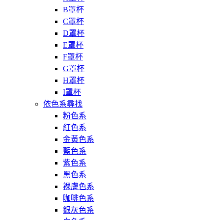
B罩杯
C罩杯
D罩杯
E罩杯
F罩杯
G罩杯
H罩杯
I罩杯
依色系尋找
粉色系
紅色系
金黃色系
藍色系
紫色系
黑色系
裸膚色系
咖啡色系
銀灰色系