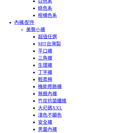
白色系
綠色系
柑橘色系
內褲/配件
美臀小褲
超值任選
MIT台灣製
平口褲
三角褲
生理褲
丁字褲
輕柔棉
機能修飾褲
無痕內褲
竹炭抗菌纖維
大尺碼XXL
淺色不顯色
安全褲
男童內褲