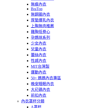
無痕內衣
BraTop
無鋼圈內衣
厚墊爆乳內衣
上胸無肉推薦
雞胸低脊心
孕媽咪系列
少女內衣
兒童內衣
蕾絲內衣
性感內衣
MIT台灣製
運動內衣
50+ 媽媽內衣專區
晚安睡眠內衣
大尺碼內衣
前扣內衣
內衣罩杯分類
A罩杯