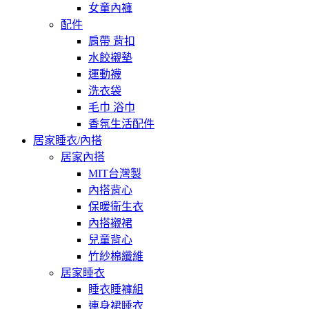
女童內褲
配件
肩帶 背扣
水餃襯墊
運動襪
洗衣袋
毛巾 浴巾
香氛生活配件
居家睡衣/內搭
居家內搭
MIT台灣製
內搭背心
保暖衛生衣
內搭襯裙
兒童背心
竹紗棉纖維
居家睡衣
睡衣睡褲組
連身裙睡衣