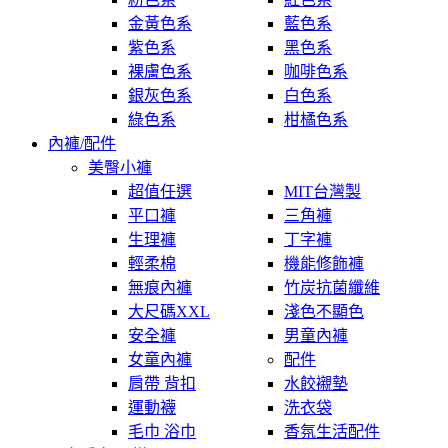
金黃色系
藍色系
紫色系
黑色系
裸膚色系
咖啡色系
銀灰色系
白色系
綠色系
柑橘色系
內褲/配件
美臀小褲
超值任選
MIT台灣製
平口褲
三角褲
生理褲
丁字褲
輕柔棉
機能修飾褲
無痕內褲
竹炭抗菌纖維
大尺碼XXL
淺色不顯色
安全褲
男童內褲
女童內褲
配件
肩帶 背扣
水餃襯墊
運動襪
洗衣袋
毛巾 浴巾
香氛生活配件