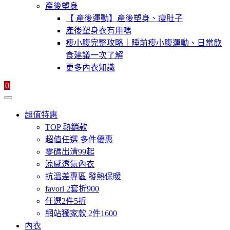
產後塑身
【 產後運動】產後塑身、瘦肚子
產後塑身衣有用嗎
瘦小腹完整攻略｜睡前瘦小腹運動、日常飲
食建議一次了解
更多內衣知識
0
超值特惠
TOP 熱銷款
超值任選 多件優惠
零碼出清99起
涼感透氣內衣
抗溫差專區 發熱保暖
favori 2套折900
任選2件5折
網站獨家款 2件1600
內衣