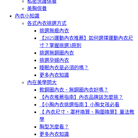
私密洗護保養
美胸保養
內衣小知識
各式內衣挑選方式
挑選無痕內衣
【2025運動內衣推薦】如何選擇運動內衣尺
寸？掌握挑選3原則
挑選無鋼圈內衣
挑選孕婦內衣
睡眠內衣是必須的嗎？
更多內衣知識
內在美學問大
軟鋼圈內衣、無鋼圈內衣好嗎？
【內衣推薦指南】內衣品牌該怎麼挑？
【小胸內衣挑選指南 】小胸女孩必看
【 內衣尺寸、罩杯換算、胸圍換算】量法教
學
胸型怎麼看？
更多內衣知識