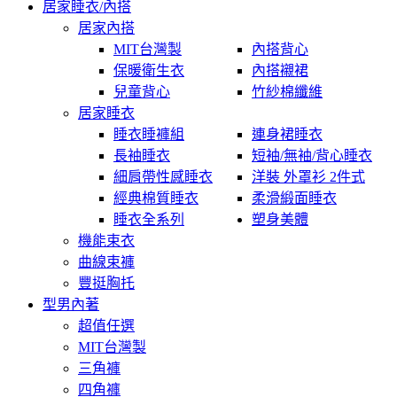
居家睡衣/內搭
居家內搭
MIT台灣製
內搭背心
保暖衛生衣
內搭襯裙
兒童背心
竹紗棉纖維
居家睡衣
睡衣睡褲組
連身裙睡衣
長袖睡衣
短袖/無袖/背心睡衣
細肩帶性感睡衣
洋裝 外罩衫 2件式
經典棉質睡衣
柔滑緞面睡衣
睡衣全系列
塑身美體
機能束衣
曲線束褲
豐挺胸托
型男內著
超值任選
MIT台灣製
三角褲
四角褲