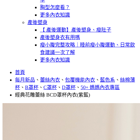
胸型怎麼看？
更多內衣知識
產後塑身
【 產後運動】產後塑身、瘦肚子
產後塑身衣有用嗎
瘦小腹完整攻略｜睡前瘦小腹運動、日常飲
食建議一次了解
更多內衣知識
首頁
每月新品
、
蕾絲內衣
、
包覆機能內衣
、
藍色系
、
絲棉薄
杯
、
B罩杯
、
C罩杯
、
D罩杯
、
50+ 媽媽內衣專區
經典花雕蕾絲 BCD罩杯內衣(紫藍)