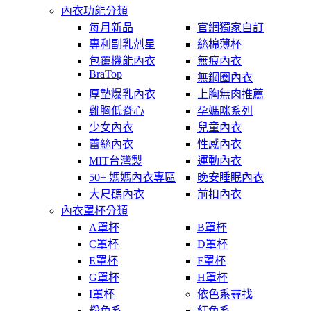
內衣功能分類
每月新品
官網獨家自訂
專利副乳剋星
絲棉薄杯
包覆機能內衣
無痕內衣
BraTop
無鋼圈內衣
厚墊爆乳內衣
上胸無肉推薦
雞胸低脊心
孕媽咪系列
少女內衣
兒童內衣
蕾絲內衣
性感內衣
MIT台灣製
運動內衣
50+ 媽媽內衣專區
晚安睡眠內衣
大尺碼內衣
前扣內衣
內衣罩杯分類
A罩杯
B罩杯
C罩杯
D罩杯
E罩杯
F罩杯
G罩杯
H罩杯
I罩杯
依色系尋找
粉色系
紅色系