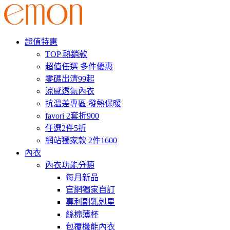
超值特惠
TOP 熱銷款
超值任選 多件優惠
零碼出清99起
涼感透氣內衣
抗溫差專區 發熱保暖
favori 2套折900
任選2件5折
網站獨家款 2件1600
內衣
內衣功能分類
每月新品
官網獨家自訂
專利副乳剋星
絲棉薄杯
包覆機能內衣