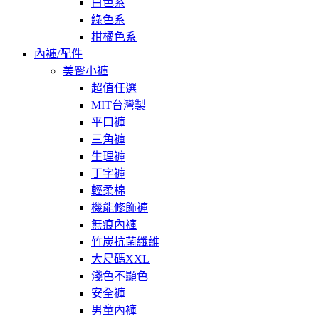
白色系
綠色系
柑橘色系
內褲/配件
美臀小褲
超值任選
MIT台灣製
平口褲
三角褲
生理褲
丁字褲
輕柔棉
機能修飾褲
無痕內褲
竹炭抗菌纖維
大尺碼XXL
淺色不顯色
安全褲
男童內褲