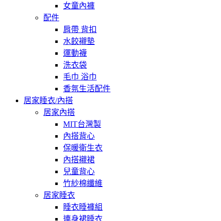
女童內褲
配件
肩帶 背扣
水餃襯墊
運動襪
洗衣袋
毛巾 浴巾
香氛生活配件
居家睡衣/內搭
居家內搭
MIT台灣製
內搭背心
保暖衛生衣
內搭襯裙
兒童背心
竹紗棉纖維
居家睡衣
睡衣睡褲組
連身裙睡衣