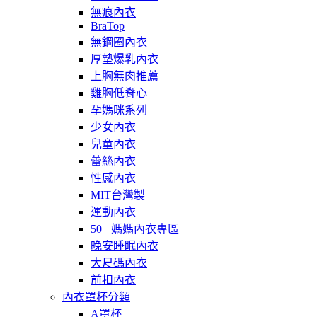
無痕內衣
BraTop
無鋼圈內衣
厚墊爆乳內衣
上胸無肉推薦
雞胸低脊心
孕媽咪系列
少女內衣
兒童內衣
蕾絲內衣
性感內衣
MIT台灣製
運動內衣
50+ 媽媽內衣專區
晚安睡眠內衣
大尺碼內衣
前扣內衣
內衣罩杯分類
A罩杯