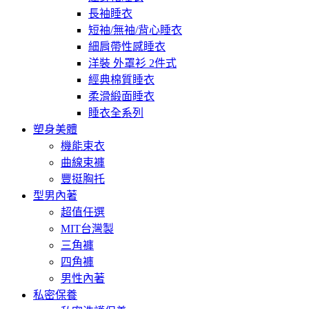
長袖睡衣
短袖/無袖/背心睡衣
細肩帶性感睡衣
洋裝 外罩衫 2件式
經典棉質睡衣
柔滑緞面睡衣
睡衣全系列
塑身美體
機能束衣
曲線束褲
豐挺胸托
型男內著
超值任選
MIT台灣製
三角褲
四角褲
男性內著
私密保養