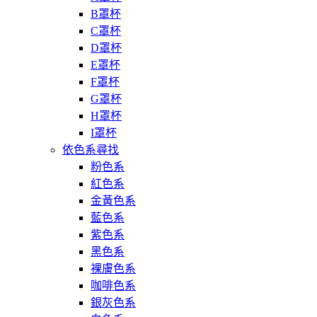
B罩杯
C罩杯
D罩杯
E罩杯
F罩杯
G罩杯
H罩杯
I罩杯
依色系尋找
粉色系
紅色系
金黃色系
藍色系
紫色系
黑色系
裸膚色系
咖啡色系
銀灰色系