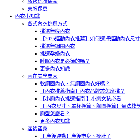
私密洗護保養
美胸保養
內衣小知識
各式內衣挑選方式
挑選無痕內衣
【2025運動內衣推薦】如何選擇運動內衣尺
挑選無鋼圈內衣
挑選孕婦內衣
睡眠內衣是必須的嗎？
更多內衣知識
內在美學問大
軟鋼圈內衣、無鋼圈內衣好嗎？
【內衣推薦指南】內衣品牌該怎麼挑？
【小胸內衣挑選指南 】小胸女孩必看
【 內衣尺寸、罩杯換算、胸圍換算】量法教
胸型怎麼看？
更多內衣知識
產後塑身
【 產後運動】產後塑身、瘦肚子