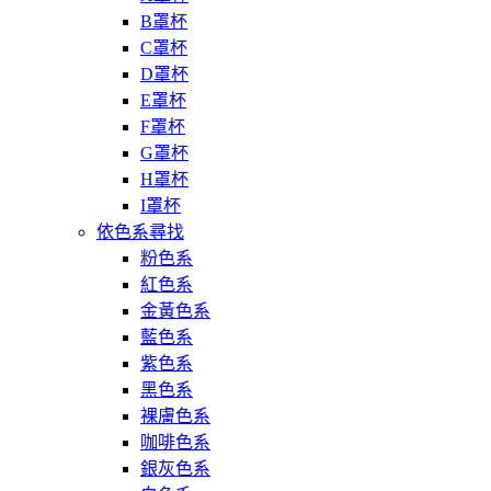
B罩杯
C罩杯
D罩杯
E罩杯
F罩杯
G罩杯
H罩杯
I罩杯
依色系尋找
粉色系
紅色系
金黃色系
藍色系
紫色系
黑色系
裸膚色系
咖啡色系
銀灰色系