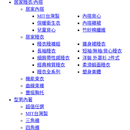
居家睡衣/內搭
居家內搭
MIT台灣製
內搭背心
保暖衛生衣
內搭襯裙
兒童背心
竹紗棉纖維
居家睡衣
睡衣睡褲組
連身裙睡衣
長袖睡衣
短袖/無袖/背心睡衣
細肩帶性感睡衣
洋裝 外罩衫 2件式
經典棉質睡衣
柔滑緞面睡衣
睡衣全系列
塑身美體
機能束衣
曲線束褲
豐挺胸托
型男內著
超值任選
MIT台灣製
三角褲
四角褲