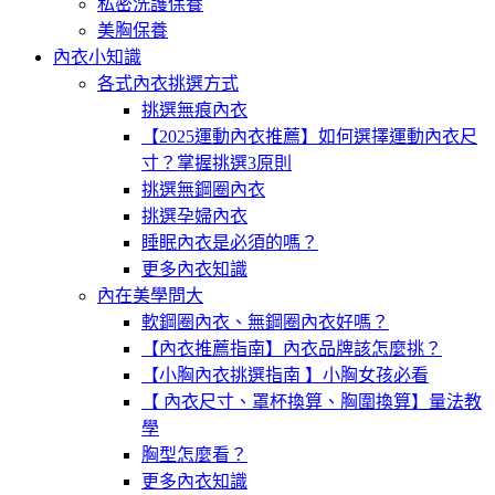
私密洗護保養
美胸保養
內衣小知識
各式內衣挑選方式
挑選無痕內衣
【2025運動內衣推薦】如何選擇運動內衣尺
寸？掌握挑選3原則
挑選無鋼圈內衣
挑選孕婦內衣
睡眠內衣是必須的嗎？
更多內衣知識
內在美學問大
軟鋼圈內衣、無鋼圈內衣好嗎？
【內衣推薦指南】內衣品牌該怎麼挑？
【小胸內衣挑選指南 】小胸女孩必看
【 內衣尺寸、罩杯換算、胸圍換算】量法教
學
胸型怎麼看？
更多內衣知識