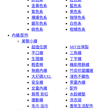
金黃色系
藍色系
紫色系
黑色系
裸膚色系
咖啡色系
銀灰色系
白色系
綠色系
柑橘色系
內褲/配件
美臀小褲
超值任選
MIT台灣製
平口褲
三角褲
生理褲
丁字褲
輕柔棉
機能修飾褲
無痕內褲
竹炭抗菌纖維
大尺碼XXL
淺色不顯色
安全褲
男童內褲
女童內褲
配件
肩帶 背扣
水餃襯墊
運動襪
洗衣袋
毛巾 浴巾
香氛生活配件