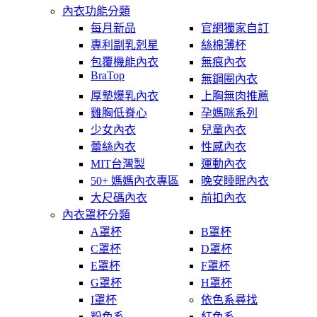
內衣功能分類
每月新品
官網獨家自訂
專利副乳剋星
絲棉薄杯
包覆機能內衣
無痕內衣
BraTop
無鋼圈內衣
厚墊爆乳內衣
上胸無肉推薦
雞胸低脊心
孕媽咪系列
少女內衣
兒童內衣
蕾絲內衣
性感內衣
MIT台灣製
運動內衣
50+ 媽媽內衣專區
晚安睡眠內衣
大尺碼內衣
前扣內衣
內衣罩杯分類
A罩杯
B罩杯
C罩杯
D罩杯
E罩杯
F罩杯
G罩杯
H罩杯
I罩杯
依色系尋找
粉色系
紅色系