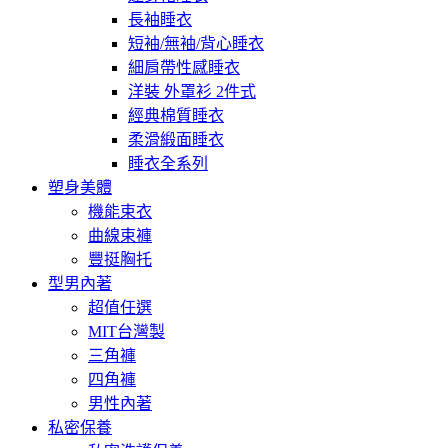
長袖睡衣
短袖/無袖/背心睡衣
細肩帶性感睡衣
洋裝 外罩衫 2件式
經典棉質睡衣
柔滑緞面睡衣
睡衣全系列
塑身美體
機能束衣
曲線束褲
豐挺胸托
型男內著
超值任選
MIT台灣製
三角褲
四角褲
男性內著
私密保養