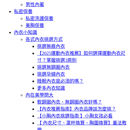
男性內著
私密保養
私密洗護保養
美胸保養
內衣小知識
各式內衣挑選方式
挑選無痕內衣
【2025運動內衣推薦】如何選擇運動內衣尺
寸？掌握挑選3原則
挑選無鋼圈內衣
挑選孕婦內衣
睡眠內衣是必須的嗎？
更多內衣知識
內在美學問大
軟鋼圈內衣、無鋼圈內衣好嗎？
【內衣推薦指南】內衣品牌該怎麼挑？
【小胸內衣挑選指南 】小胸女孩必看
【 內衣尺寸、罩杯換算、胸圍換算】量法教
學