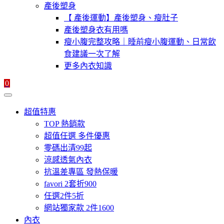
產後塑身
【 產後運動】產後塑身、瘦肚子
產後塑身衣有用嗎
瘦小腹完整攻略｜睡前瘦小腹運動、日常飲
食建議一次了解
更多內衣知識
0
超值特惠
TOP 熱銷款
超值任選 多件優惠
零碼出清99起
涼感透氣內衣
抗溫差專區 發熱保暖
favori 2套折900
任選2件5折
網站獨家款 2件1600
內衣