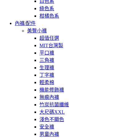
白色系
綠色系
柑橘色系
內褲/配件
美臀小褲
超值任選
MIT台灣製
平口褲
三角褲
生理褲
丁字褲
輕柔棉
機能修飾褲
無痕內褲
竹炭抗菌纖維
大尺碼XXL
淺色不顯色
安全褲
男童內褲