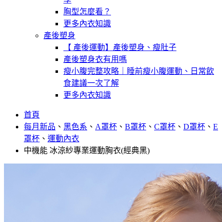
胸型怎麼看？
更多內衣知識
產後塑身
【 產後運動】產後塑身、瘦肚子
產後塑身衣有用嗎
瘦小腹完整攻略｜睡前瘦小腹運動、日常飲
食建議一次了解
更多內衣知識
首頁
每月新品
、
黑色系
、
A罩杯
、
B罩杯
、
C罩杯
、
D罩杯
、
E
罩杯
、
運動內衣
中機能 冰涼紗專業運動胸衣(經典黑)