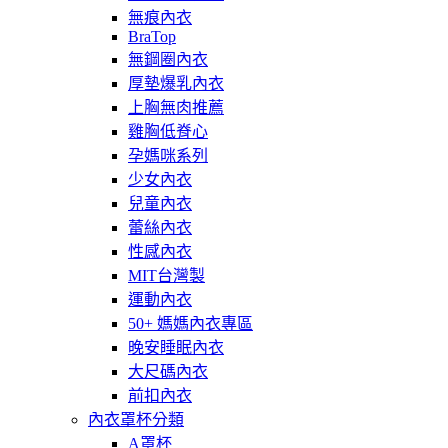
無痕內衣
BraTop
無鋼圈內衣
厚墊爆乳內衣
上胸無肉推薦
雞胸低脊心
孕媽咪系列
少女內衣
兒童內衣
蕾絲內衣
性感內衣
MIT台灣製
運動內衣
50+ 媽媽內衣專區
晚安睡眠內衣
大尺碼內衣
前扣內衣
內衣罩杯分類
A罩杯