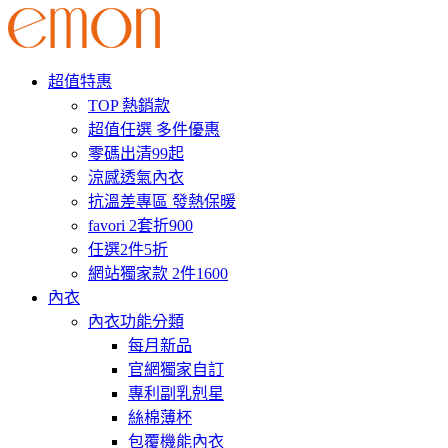
超值特惠
TOP 熱銷款
超值任選 多件優惠
零碼出清99起
涼感透氣內衣
抗溫差專區 發熱保暖
favori 2套折900
任選2件5折
網站獨家款 2件1600
內衣
內衣功能分類
每月新品
官網獨家自訂
專利副乳剋星
絲棉薄杯
包覆機能內衣