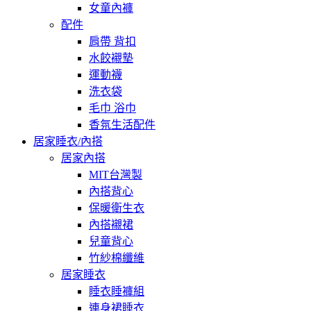
女童內褲
配件
肩帶 背扣
水餃襯墊
運動襪
洗衣袋
毛巾 浴巾
香氛生活配件
居家睡衣/內搭
居家內搭
MIT台灣製
內搭背心
保暖衛生衣
內搭襯裙
兒童背心
竹紗棉纖維
居家睡衣
睡衣睡褲組
連身裙睡衣