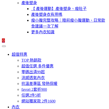
產後塑身
【 產後運動】產後塑身、瘦肚子
產後塑身衣有用嗎
瘦小腹完整攻略｜睡前瘦小腹運動、日常飲
食建議一次了解
更多內衣知識
0
超值特惠
TOP 熱銷款
超值任選 多件優惠
零碼出清99起
涼感透氣內衣
抗溫差專區 發熱保暖
favori 2套折900
任選2件5折
網站獨家款 2件1600
內衣