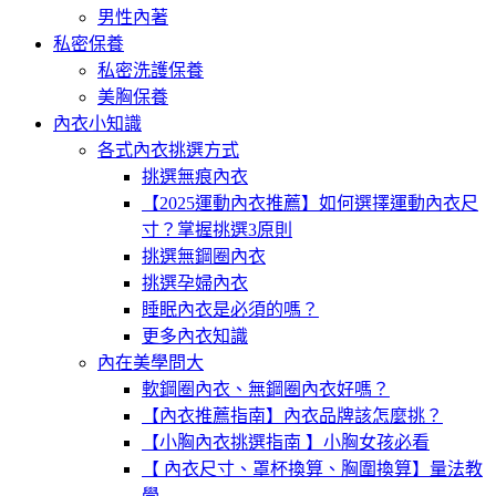
男性內著
私密保養
私密洗護保養
美胸保養
內衣小知識
各式內衣挑選方式
挑選無痕內衣
【2025運動內衣推薦】如何選擇運動內衣尺
寸？掌握挑選3原則
挑選無鋼圈內衣
挑選孕婦內衣
睡眠內衣是必須的嗎？
更多內衣知識
內在美學問大
軟鋼圈內衣、無鋼圈內衣好嗎？
【內衣推薦指南】內衣品牌該怎麼挑？
【小胸內衣挑選指南 】小胸女孩必看
【 內衣尺寸、罩杯換算、胸圍換算】量法教
學