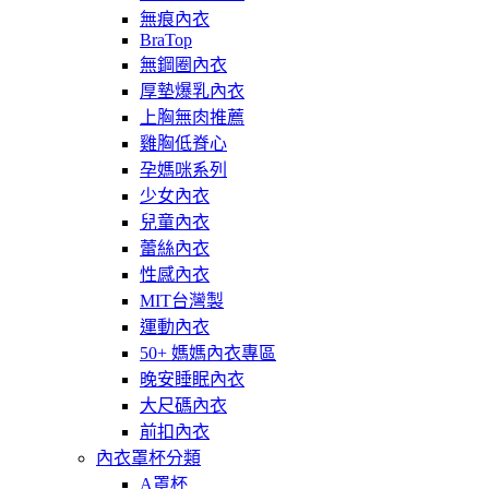
無痕內衣
BraTop
無鋼圈內衣
厚墊爆乳內衣
上胸無肉推薦
雞胸低脊心
孕媽咪系列
少女內衣
兒童內衣
蕾絲內衣
性感內衣
MIT台灣製
運動內衣
50+ 媽媽內衣專區
晚安睡眠內衣
大尺碼內衣
前扣內衣
內衣罩杯分類
A罩杯