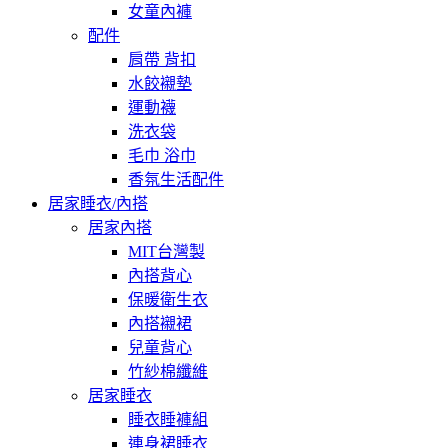
女童內褲
配件
肩帶 背扣
水餃襯墊
運動襪
洗衣袋
毛巾 浴巾
香氛生活配件
居家睡衣/內搭
居家內搭
MIT台灣製
內搭背心
保暖衛生衣
內搭襯裙
兒童背心
竹紗棉纖維
居家睡衣
睡衣睡褲組
連身裙睡衣