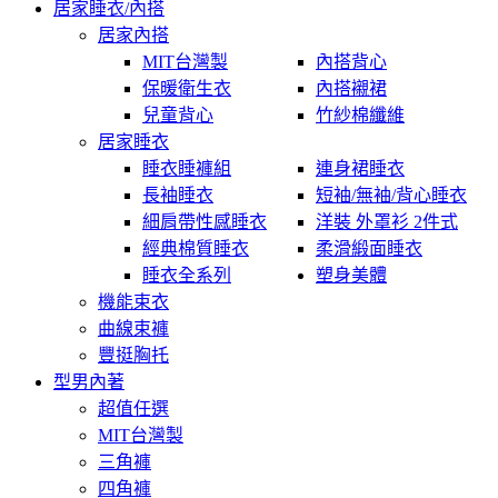
居家睡衣/內搭
居家內搭
MIT台灣製
內搭背心
保暖衛生衣
內搭襯裙
兒童背心
竹紗棉纖維
居家睡衣
睡衣睡褲組
連身裙睡衣
長袖睡衣
短袖/無袖/背心睡衣
細肩帶性感睡衣
洋裝 外罩衫 2件式
經典棉質睡衣
柔滑緞面睡衣
睡衣全系列
塑身美體
機能束衣
曲線束褲
豐挺胸托
型男內著
超值任選
MIT台灣製
三角褲
四角褲