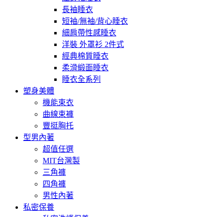
長袖睡衣
短袖/無袖/背心睡衣
細肩帶性感睡衣
洋裝 外罩衫 2件式
經典棉質睡衣
柔滑緞面睡衣
睡衣全系列
塑身美體
機能束衣
曲線束褲
豐挺胸托
型男內著
超值任選
MIT台灣製
三角褲
四角褲
男性內著
私密保養