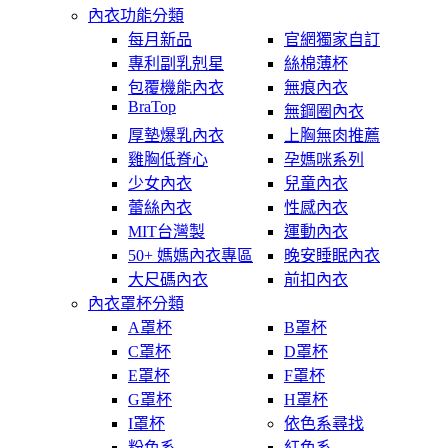
內衣功能分類
每月新品
官網獨家自訂
專利副乳剋星
絲棉薄杯
包覆機能內衣
無痕內衣
BraTop
無鋼圈內衣
厚墊爆乳內衣
上胸無肉推薦
雞胸低脊心
孕媽咪系列
少女內衣
兒童內衣
蕾絲內衣
性感內衣
MIT台灣製
運動內衣
50+ 媽媽內衣專區
晚安睡眠內衣
大尺碼內衣
前扣內衣
內衣罩杯分類
A罩杯
B罩杯
C罩杯
D罩杯
E罩杯
F罩杯
G罩杯
H罩杯
I罩杯
依色系尋找
粉色系
紅色系