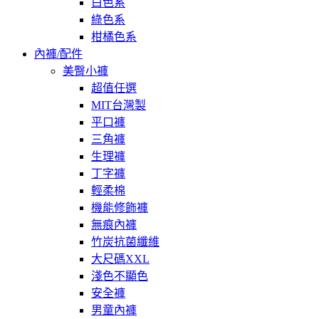
白色系
綠色系
柑橘色系
內褲/配件
美臀小褲
超值任選
MIT台灣製
平口褲
三角褲
生理褲
丁字褲
輕柔棉
機能修飾褲
無痕內褲
竹炭抗菌纖維
大尺碼XXL
淺色不顯色
安全褲
男童內褲