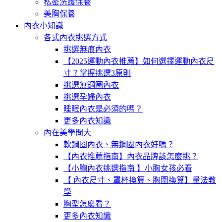
私密洗護保養
美胸保養
內衣小知識
各式內衣挑選方式
挑選無痕內衣
【2025運動內衣推薦】如何選擇運動內衣尺
寸？掌握挑選3原則
挑選無鋼圈內衣
挑選孕婦內衣
睡眠內衣是必須的嗎？
更多內衣知識
內在美學問大
軟鋼圈內衣、無鋼圈內衣好嗎？
【內衣推薦指南】內衣品牌該怎麼挑？
【小胸內衣挑選指南 】小胸女孩必看
【 內衣尺寸、罩杯換算、胸圍換算】量法教
學
胸型怎麼看？
更多內衣知識