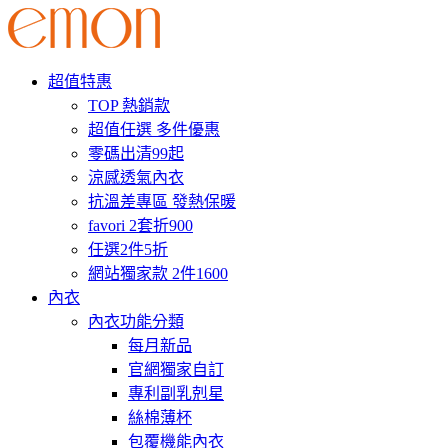
超值特惠
TOP 熱銷款
超值任選 多件優惠
零碼出清99起
涼感透氣內衣
抗溫差專區 發熱保暖
favori 2套折900
任選2件5折
網站獨家款 2件1600
內衣
內衣功能分類
每月新品
官網獨家自訂
專利副乳剋星
絲棉薄杯
包覆機能內衣