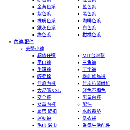
金黃色系
藍色系
紫色系
黑色系
裸膚色系
咖啡色系
銀灰色系
白色系
綠色系
柑橘色系
內褲/配件
美臀小褲
超值任選
MIT台灣製
平口褲
三角褲
生理褲
丁字褲
輕柔棉
機能修飾褲
無痕內褲
竹炭抗菌纖維
大尺碼XXL
淺色不顯色
安全褲
男童內褲
女童內褲
配件
肩帶 背扣
水餃襯墊
運動襪
洗衣袋
毛巾 浴巾
香氛生活配件