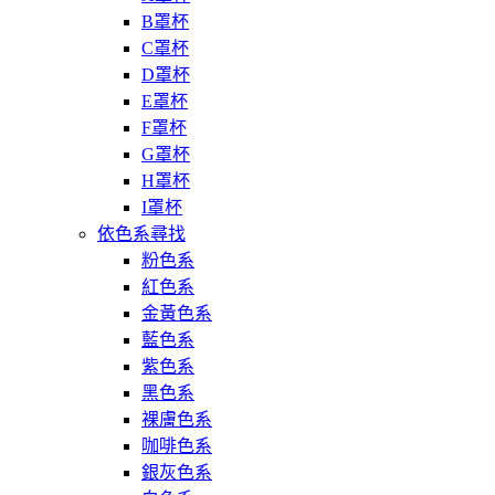
B罩杯
C罩杯
D罩杯
E罩杯
F罩杯
G罩杯
H罩杯
I罩杯
依色系尋找
粉色系
紅色系
金黃色系
藍色系
紫色系
黑色系
裸膚色系
咖啡色系
銀灰色系