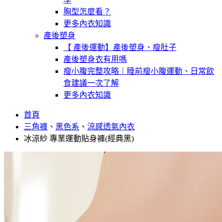
胸型怎麼看？
更多內衣知識
產後塑身
【 產後運動】產後塑身、瘦肚子
產後塑身衣有用嗎
瘦小腹完整攻略｜睡前瘦小腹運動、日常飲
食建議一次了解
更多內衣知識
首頁
三角褲
、
黑色系
、
涼感透氣內衣
冰涼紗 專業運動貼身褲(經典黑)