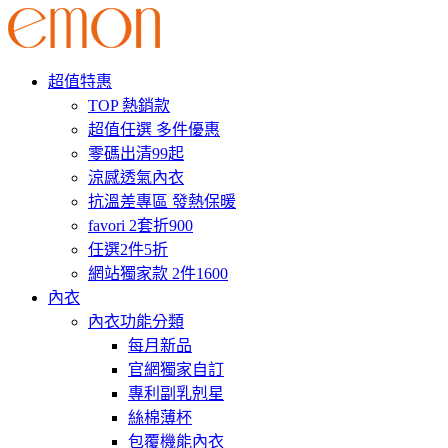
超值特惠
TOP 熱銷款
超值任選 多件優惠
零碼出清99起
涼感透氣內衣
抗溫差專區 發熱保暖
favori 2套折900
任選2件5折
網站獨家款 2件1600
內衣
內衣功能分類
每月新品
官網獨家自訂
專利副乳剋星
絲棉薄杯
包覆機能內衣