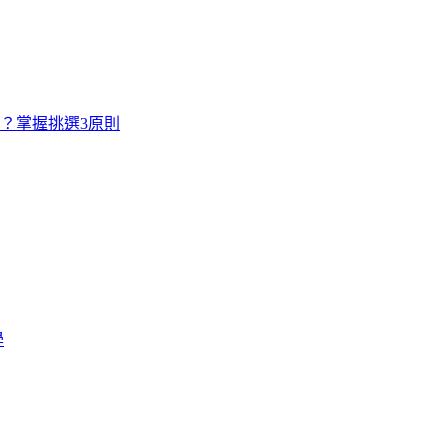
寸？掌握挑選3原則
學