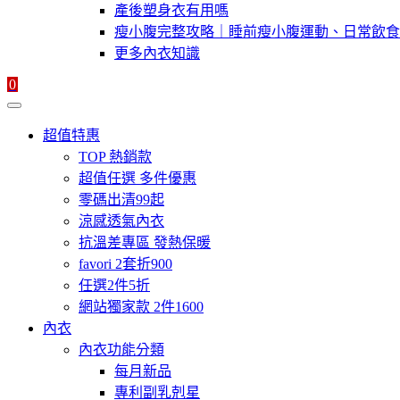
產後塑身衣有用嗎
瘦小腹完整攻略｜睡前瘦小腹運動、日常飲食
更多內衣知識
0
超值特惠
TOP 熱銷款
超值任選 多件優惠
零碼出清99起
涼感透氣內衣
抗溫差專區 發熱保暖
favori 2套折900
任選2件5折
網站獨家款 2件1600
內衣
內衣功能分類
每月新品
專利副乳剋星