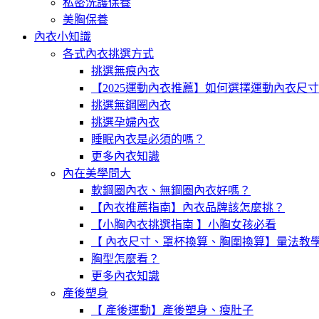
私密洗護保養
美胸保養
內衣小知識
各式內衣挑選方式
挑選無痕內衣
【2025運動內衣推薦】如何選擇運動內衣尺
挑選無鋼圈內衣
挑選孕婦內衣
睡眠內衣是必須的嗎？
更多內衣知識
內在美學問大
軟鋼圈內衣、無鋼圈內衣好嗎？
【內衣推薦指南】內衣品牌該怎麼挑？
【小胸內衣挑選指南 】小胸女孩必看
【 內衣尺寸、罩杯換算、胸圍換算】量法教
胸型怎麼看？
更多內衣知識
產後塑身
【 產後運動】產後塑身、瘦肚子