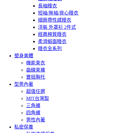
長袖睡衣
短袖/無袖/背心睡衣
細肩帶性感睡衣
洋裝 外罩衫 2件式
經典棉質睡衣
柔滑緞面睡衣
睡衣全系列
塑身美體
機能束衣
曲線束褲
豐挺胸托
型男內著
超值任選
MIT台灣製
三角褲
四角褲
男性內著
私密保養