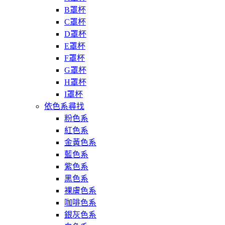
B罩杯
C罩杯
D罩杯
E罩杯
F罩杯
G罩杯
H罩杯
I罩杯
依色系尋找
粉色系
紅色系
金黃色系
藍色系
紫色系
黑色系
裸膚色系
咖啡色系
銀灰色系