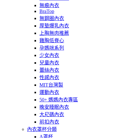
無痕內衣
BraTop
無鋼圈內衣
厚墊爆乳內衣
上胸無肉推薦
雞胸低脊心
孕媽咪系列
少女內衣
兒童內衣
蕾絲內衣
性感內衣
MIT台灣製
運動內衣
50+ 媽媽內衣專區
晚安睡眠內衣
大尺碼內衣
前扣內衣
內衣罩杯分類
A罩杯