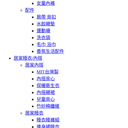
女童內褲
配件
肩帶 背扣
水餃襯墊
運動襪
洗衣袋
毛巾 浴巾
香氛生活配件
居家睡衣/內搭
居家內搭
MIT台灣製
內搭背心
保暖衛生衣
內搭襯裙
兒童背心
竹紗棉纖維
居家睡衣
睡衣睡褲組
連身裙睡衣