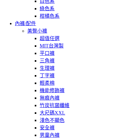
白色系
綠色系
柑橘色系
內褲/配件
美臀小褲
超值任選
MIT台灣製
平口褲
三角褲
生理褲
丁字褲
輕柔棉
機能修飾褲
無痕內褲
竹炭抗菌纖維
大尺碼XXL
淺色不顯色
安全褲
男童內褲