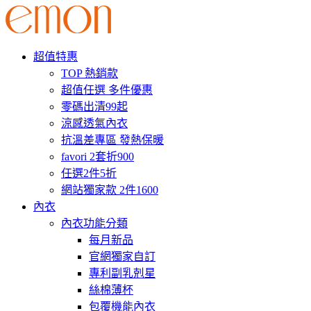
超值特惠
TOP 熱銷款
超值任選 多件優惠
零碼出清99起
涼感透氣內衣
抗溫差專區 發熱保暖
favori 2套折900
任選2件5折
網站獨家款 2件1600
內衣
內衣功能分類
每月新品
官網獨家自訂
專利副乳剋星
絲棉薄杯
包覆機能內衣