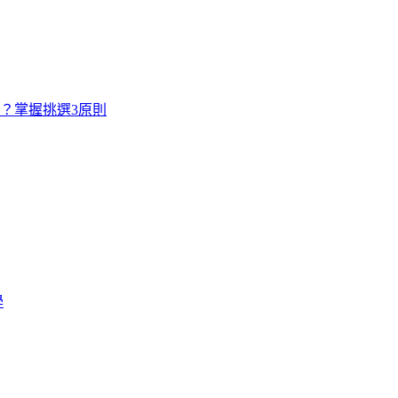
寸？掌握挑選3原則
學