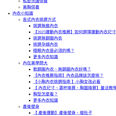
私密洗護保養
美胸保養
內衣小知識
各式內衣挑選方式
挑選無痕內衣
【2025運動內衣推薦】如何選擇運動內衣尺
挑選無鋼圈內衣
挑選孕婦內衣
睡眠內衣是必須的嗎？
更多內衣知識
內在美學問大
軟鋼圈內衣、無鋼圈內衣好嗎？
【內衣推薦指南】內衣品牌該怎麼挑？
【小胸內衣挑選指南 】小胸女孩必看
【 內衣尺寸、罩杯換算、胸圍換算】量法教
胸型怎麼看？
更多內衣知識
產後塑身
【 產後運動】產後塑身、瘦肚子