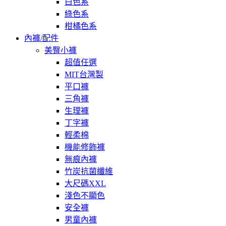
白色系
綠色系
柑橘色系
內褲/配件
美臀小褲
超值任選
MIT台灣製
平口褲
三角褲
生理褲
丁字褲
輕柔棉
機能修飾褲
無痕內褲
竹炭抗菌纖維
大尺碼XXL
淺色不顯色
安全褲
男童內褲