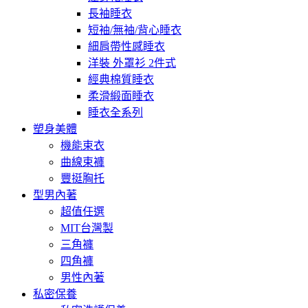
長袖睡衣
短袖/無袖/背心睡衣
細肩帶性感睡衣
洋裝 外罩衫 2件式
經典棉質睡衣
柔滑緞面睡衣
睡衣全系列
塑身美體
機能束衣
曲線束褲
豐挺胸托
型男內著
超值任選
MIT台灣製
三角褲
四角褲
男性內著
私密保養