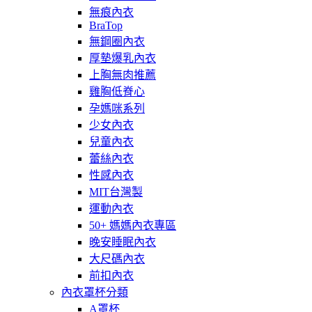
無痕內衣
BraTop
無鋼圈內衣
厚墊爆乳內衣
上胸無肉推薦
雞胸低脊心
孕媽咪系列
少女內衣
兒童內衣
蕾絲內衣
性感內衣
MIT台灣製
運動內衣
50+ 媽媽內衣專區
晚安睡眠內衣
大尺碼內衣
前扣內衣
內衣罩杯分類
A罩杯