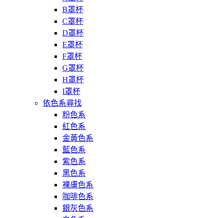
B罩杯
C罩杯
D罩杯
E罩杯
F罩杯
G罩杯
H罩杯
I罩杯
依色系尋找
粉色系
紅色系
金黃色系
藍色系
紫色系
黑色系
裸膚色系
咖啡色系
銀灰色系