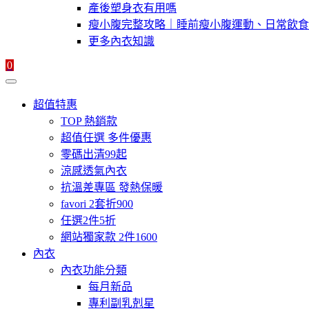
產後塑身衣有用嗎
瘦小腹完整攻略｜睡前瘦小腹運動、日常飲食
更多內衣知識
0
超值特惠
TOP 熱銷款
超值任選 多件優惠
零碼出清99起
涼感透氣內衣
抗溫差專區 發熱保暖
favori 2套折900
任選2件5折
網站獨家款 2件1600
內衣
內衣功能分類
每月新品
專利副乳剋星