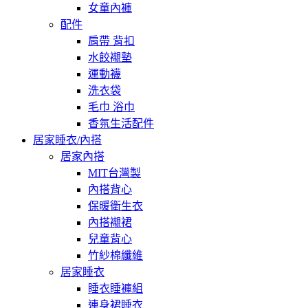
女童內褲
配件
肩帶 背扣
水餃襯墊
運動襪
洗衣袋
毛巾 浴巾
香氛生活配件
居家睡衣/內搭
居家內搭
MIT台灣製
內搭背心
保暖衛生衣
內搭襯裙
兒童背心
竹紗棉纖維
居家睡衣
睡衣睡褲組
連身裙睡衣