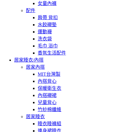
女童內褲
配件
肩帶 背扣
水餃襯墊
運動襪
洗衣袋
毛巾 浴巾
香氛生活配件
居家睡衣/內搭
居家內搭
MIT台灣製
內搭背心
保暖衛生衣
內搭襯裙
兒童背心
竹紗棉纖維
居家睡衣
睡衣睡褲組
連身裙睡衣