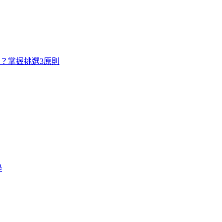
寸？掌握挑選3原則
學