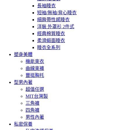
長袖睡衣
短袖/無袖/背心睡衣
細肩帶性感睡衣
洋裝 外罩衫 2件式
經典棉質睡衣
柔滑緞面睡衣
睡衣全系列
塑身美體
機能束衣
曲線束褲
豐挺胸托
型男內著
超值任選
MIT台灣製
三角褲
四角褲
男性內著
私密保養