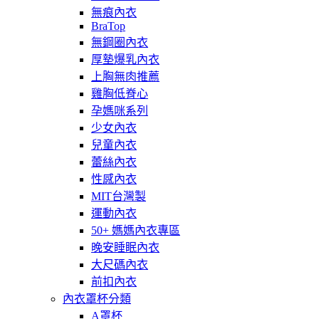
無痕內衣
BraTop
無鋼圈內衣
厚墊爆乳內衣
上胸無肉推薦
雞胸低脊心
孕媽咪系列
少女內衣
兒童內衣
蕾絲內衣
性感內衣
MIT台灣製
運動內衣
50+ 媽媽內衣專區
晚安睡眠內衣
大尺碼內衣
前扣內衣
內衣罩杯分類
A罩杯