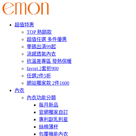
超值特惠
TOP 熱銷款
超值任選 多件優惠
零碼出清99起
涼感透氣內衣
抗溫差專區 發熱保暖
favori 2套折900
任選2件5折
網站獨家款 2件1600
內衣
內衣功能分類
每月新品
官網獨家自訂
專利副乳剋星
絲棉薄杯
包覆機能內衣