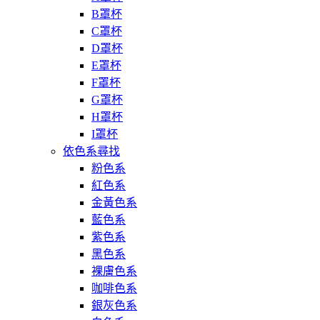
B罩杯
C罩杯
D罩杯
E罩杯
F罩杯
G罩杯
H罩杯
I罩杯
依色系尋找
粉色系
紅色系
金黃色系
藍色系
紫色系
黑色系
裸膚色系
咖啡色系
銀灰色系