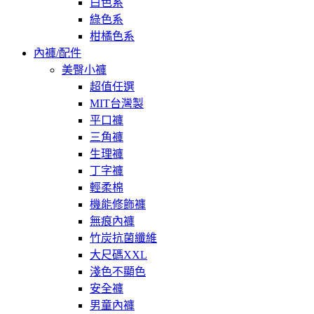
白色系
綠色系
柑橘色系
內褲/配件
美臀小褲
超值任選
MIT台灣製
平口褲
三角褲
生理褲
丁字褲
輕柔棉
機能修飾褲
無痕內褲
竹炭抗菌纖維
大尺碼XXL
淺色不顯色
安全褲
男童內褲