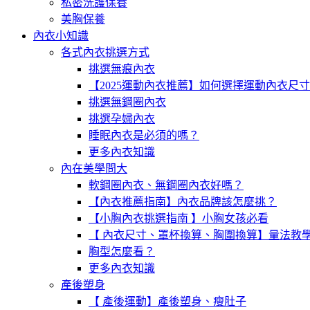
私密洗護保養
美胸保養
內衣小知識
各式內衣挑選方式
挑選無痕內衣
【2025運動內衣推薦】如何選擇運動內衣尺
挑選無鋼圈內衣
挑選孕婦內衣
睡眠內衣是必須的嗎？
更多內衣知識
內在美學問大
軟鋼圈內衣、無鋼圈內衣好嗎？
【內衣推薦指南】內衣品牌該怎麼挑？
【小胸內衣挑選指南 】小胸女孩必看
【 內衣尺寸、罩杯換算、胸圍換算】量法教
胸型怎麼看？
更多內衣知識
產後塑身
【 產後運動】產後塑身、瘦肚子