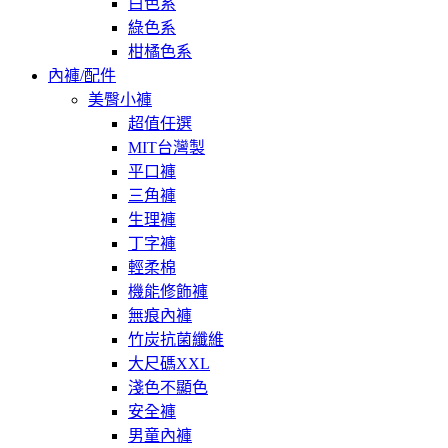
白色系
綠色系
柑橘色系
內褲/配件
美臀小褲
超值任選
MIT台灣製
平口褲
三角褲
生理褲
丁字褲
輕柔棉
機能修飾褲
無痕內褲
竹炭抗菌纖維
大尺碼XXL
淺色不顯色
安全褲
男童內褲