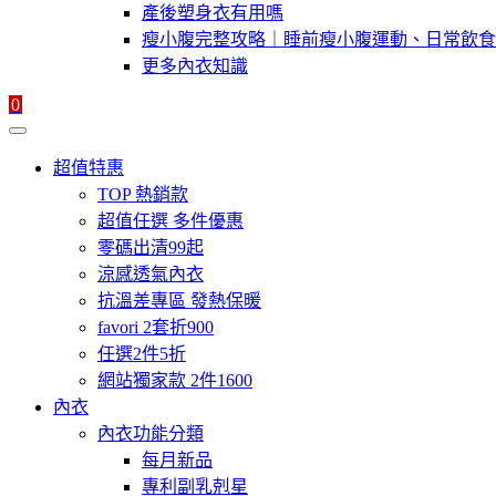
產後塑身衣有用嗎
瘦小腹完整攻略｜睡前瘦小腹運動、日常飲食
更多內衣知識
0
超值特惠
TOP 熱銷款
超值任選 多件優惠
零碼出清99起
涼感透氣內衣
抗溫差專區 發熱保暖
favori 2套折900
任選2件5折
網站獨家款 2件1600
內衣
內衣功能分類
每月新品
專利副乳剋星