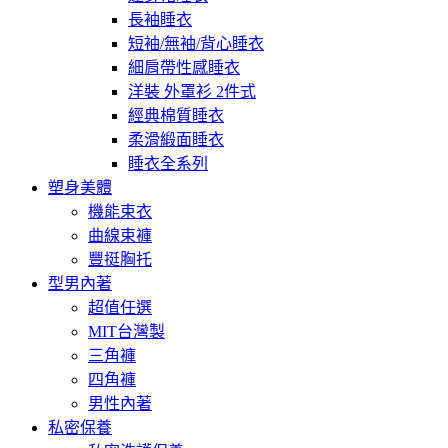
長袖睡衣
短袖/無袖/背心睡衣
細肩帶性感睡衣
洋裝 外罩衫 2件式
經典棉質睡衣
柔滑緞面睡衣
睡衣全系列
塑身美體
機能束衣
曲線束褲
豐挺胸托
型男內著
超值任選
MIT台灣製
三角褲
四角褲
男性內著
私密保養