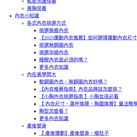
私密洗護保養
美胸保養
內衣小知識
各式內衣挑選方式
挑選無痕內衣
【2025運動內衣推薦】如何選擇運動內衣尺
挑選無鋼圈內衣
挑選孕婦內衣
睡眠內衣是必須的嗎？
更多內衣知識
內在美學問大
軟鋼圈內衣、無鋼圈內衣好嗎？
【內衣推薦指南】內衣品牌該怎麼挑？
【小胸內衣挑選指南 】小胸女孩必看
【 內衣尺寸、罩杯換算、胸圍換算】量法教
胸型怎麼看？
更多內衣知識
產後塑身
【 產後運動】產後塑身、瘦肚子