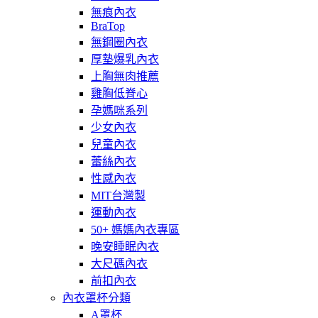
無痕內衣
BraTop
無鋼圈內衣
厚墊爆乳內衣
上胸無肉推薦
雞胸低脊心
孕媽咪系列
少女內衣
兒童內衣
蕾絲內衣
性感內衣
MIT台灣製
運動內衣
50+ 媽媽內衣專區
晚安睡眠內衣
大尺碼內衣
前扣內衣
內衣罩杯分類
A罩杯