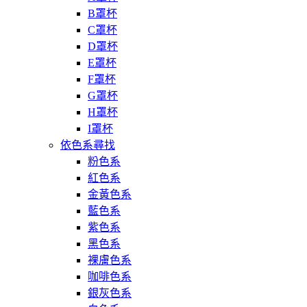
B罩杯
C罩杯
D罩杯
E罩杯
F罩杯
G罩杯
H罩杯
I罩杯
依色系尋找
粉色系
紅色系
金黃色系
藍色系
紫色系
黑色系
裸膚色系
咖啡色系
銀灰色系