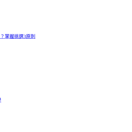
寸？掌握挑選3原則
學