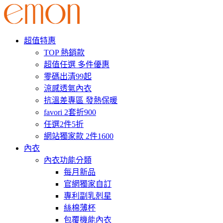
超值特惠
TOP 熱銷款
超值任選 多件優惠
零碼出清99起
涼感透氣內衣
抗溫差專區 發熱保暖
favori 2套折900
任選2件5折
網站獨家款 2件1600
內衣
內衣功能分類
每月新品
官網獨家自訂
專利副乳剋星
絲棉薄杯
包覆機能內衣