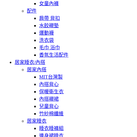
女童內褲
配件
肩帶 背扣
水餃襯墊
運動襪
洗衣袋
毛巾 浴巾
香氛生活配件
居家睡衣/內搭
居家內搭
MIT台灣製
內搭背心
保暖衛生衣
內搭襯裙
兒童背心
竹紗棉纖維
居家睡衣
睡衣睡褲組
連身裙睡衣