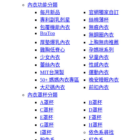
內衣功能分類
每月新品
官網獨家自訂
專利副乳剋星
絲棉薄杯
包覆機能內衣
無痕內衣
BraTop
無鋼圈內衣
厚墊爆乳內衣
上胸無肉推薦
雞胸低脊心
孕媽咪系列
少女內衣
兒童內衣
蕾絲內衣
性感內衣
MIT台灣製
運動內衣
50+ 媽媽內衣專區
晚安睡眠內衣
大尺碼內衣
前扣內衣
內衣罩杯分類
A罩杯
B罩杯
C罩杯
D罩杯
E罩杯
F罩杯
G罩杯
H罩杯
I罩杯
依色系尋找
粉色系
紅色系