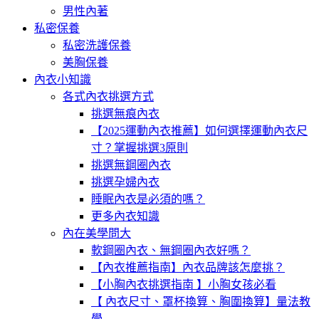
男性內著
私密保養
私密洗護保養
美胸保養
內衣小知識
各式內衣挑選方式
挑選無痕內衣
【2025運動內衣推薦】如何選擇運動內衣尺
寸？掌握挑選3原則
挑選無鋼圈內衣
挑選孕婦內衣
睡眠內衣是必須的嗎？
更多內衣知識
內在美學問大
軟鋼圈內衣、無鋼圈內衣好嗎？
【內衣推薦指南】內衣品牌該怎麼挑？
【小胸內衣挑選指南 】小胸女孩必看
【 內衣尺寸、罩杯換算、胸圍換算】量法教
學