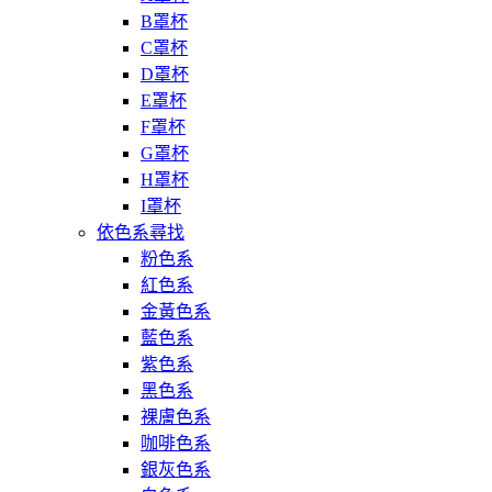
B罩杯
C罩杯
D罩杯
E罩杯
F罩杯
G罩杯
H罩杯
I罩杯
依色系尋找
粉色系
紅色系
金黃色系
藍色系
紫色系
黑色系
裸膚色系
咖啡色系
銀灰色系