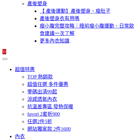
產後塑身
【 產後運動】產後塑身、瘦肚子
產後塑身衣有用嗎
瘦小腹完整攻略｜睡前瘦小腹運動、日常飲
食建議一次了解
更多內衣知識
0
超值特惠
TOP 熱銷款
超值任選 多件優惠
零碼出清99起
涼感透氣內衣
抗溫差專區 發熱保暖
favori 2套折900
任選2件5折
網站獨家款 2件1600
內衣