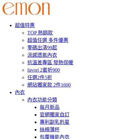
超值特惠
TOP 熱銷款
超值任選 多件優惠
零碼出清99起
涼感透氣內衣
抗溫差專區 發熱保暖
favori 2套折900
任選2件5折
網站獨家款 2件1600
內衣
內衣功能分類
每月新品
官網獨家自訂
專利副乳剋星
絲棉薄杯
包覆機能內衣