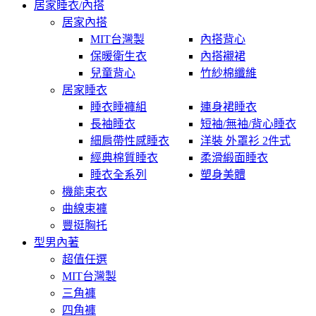
居家睡衣/內搭
居家內搭
MIT台灣製
內搭背心
保暖衛生衣
內搭襯裙
兒童背心
竹紗棉纖維
居家睡衣
睡衣睡褲組
連身裙睡衣
長袖睡衣
短袖/無袖/背心睡衣
細肩帶性感睡衣
洋裝 外罩衫 2件式
經典棉質睡衣
柔滑緞面睡衣
睡衣全系列
塑身美體
機能束衣
曲線束褲
豐挺胸托
型男內著
超值任選
MIT台灣製
三角褲
四角褲