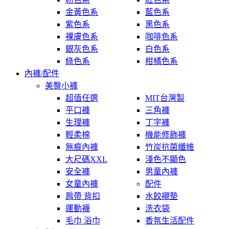
金黃色系
藍色系
紫色系
黑色系
裸膚色系
咖啡色系
銀灰色系
白色系
綠色系
柑橘色系
內褲/配件
美臀小褲
超值任選
MIT台灣製
平口褲
三角褲
生理褲
丁字褲
輕柔棉
機能修飾褲
無痕內褲
竹炭抗菌纖維
大尺碼XXL
淺色不顯色
安全褲
男童內褲
女童內褲
配件
肩帶 背扣
水餃襯墊
運動襪
洗衣袋
毛巾 浴巾
香氛生活配件