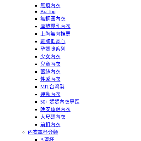
無痕內衣
BraTop
無鋼圈內衣
厚墊爆乳內衣
上胸無肉推薦
雞胸低脊心
孕媽咪系列
少女內衣
兒童內衣
蕾絲內衣
性感內衣
MIT台灣製
運動內衣
50+ 媽媽內衣專區
晚安睡眠內衣
大尺碼內衣
前扣內衣
內衣罩杯分類
A罩杯