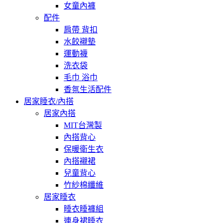
女童內褲
配件
肩帶 背扣
水餃襯墊
運動襪
洗衣袋
毛巾 浴巾
香氛生活配件
居家睡衣/內搭
居家內搭
MIT台灣製
內搭背心
保暖衛生衣
內搭襯裙
兒童背心
竹紗棉纖維
居家睡衣
睡衣睡褲組
連身裙睡衣