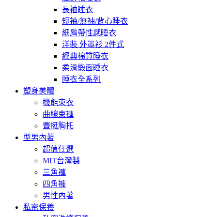
長袖睡衣
短袖/無袖/背心睡衣
細肩帶性感睡衣
洋裝 外罩衫 2件式
經典棉質睡衣
柔滑緞面睡衣
睡衣全系列
塑身美體
機能束衣
曲線束褲
豐挺胸托
型男內著
超值任選
MIT台灣製
三角褲
四角褲
男性內著
私密保養