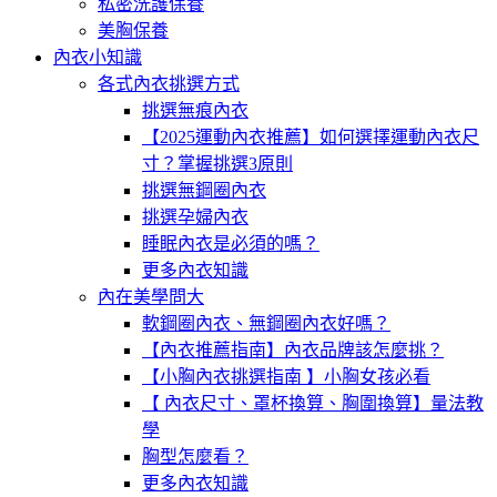
私密洗護保養
美胸保養
內衣小知識
各式內衣挑選方式
挑選無痕內衣
【2025運動內衣推薦】如何選擇運動內衣尺
寸？掌握挑選3原則
挑選無鋼圈內衣
挑選孕婦內衣
睡眠內衣是必須的嗎？
更多內衣知識
內在美學問大
軟鋼圈內衣、無鋼圈內衣好嗎？
【內衣推薦指南】內衣品牌該怎麼挑？
【小胸內衣挑選指南 】小胸女孩必看
【 內衣尺寸、罩杯換算、胸圍換算】量法教
學
胸型怎麼看？
更多內衣知識