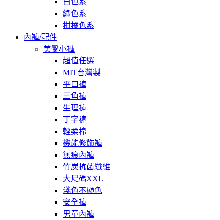
白色系
綠色系
柑橘色系
內褲/配件
美臀小褲
超值任選
MIT台灣製
平口褲
三角褲
生理褲
丁字褲
輕柔棉
機能修飾褲
無痕內褲
竹炭抗菌纖維
大尺碼XXL
淺色不顯色
安全褲
男童內褲