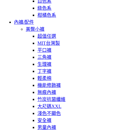
白色系
綠色系
柑橘色系
內褲/配件
美臀小褲
超值任選
MIT台灣製
平口褲
三角褲
生理褲
丁字褲
輕柔棉
機能修飾褲
無痕內褲
竹炭抗菌纖維
大尺碼XXL
淺色不顯色
安全褲
男童內褲