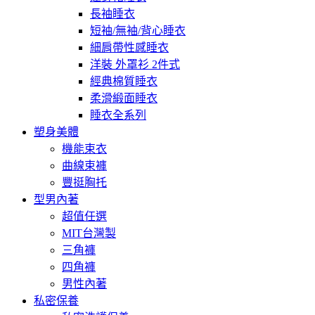
長袖睡衣
短袖/無袖/背心睡衣
細肩帶性感睡衣
洋裝 外罩衫 2件式
經典棉質睡衣
柔滑緞面睡衣
睡衣全系列
塑身美體
機能束衣
曲線束褲
豐挺胸托
型男內著
超值任選
MIT台灣製
三角褲
四角褲
男性內著
私密保養