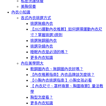
私密洗護保養
美胸保養
內衣小知識
各式內衣挑選方式
挑選無痕內衣
【2025運動內衣推薦】如何選擇運動內衣尺
寸？掌握挑選3原則
挑選無鋼圈內衣
挑選孕婦內衣
睡眠內衣是必須的嗎？
更多內衣知識
內在美學問大
軟鋼圈內衣、無鋼圈內衣好嗎？
【內衣推薦指南】內衣品牌該怎麼挑？
【小胸內衣挑選指南 】小胸女孩必看
【 內衣尺寸、罩杯換算、胸圍換算】量法教
學
胸型怎麼看？
更多內衣知識