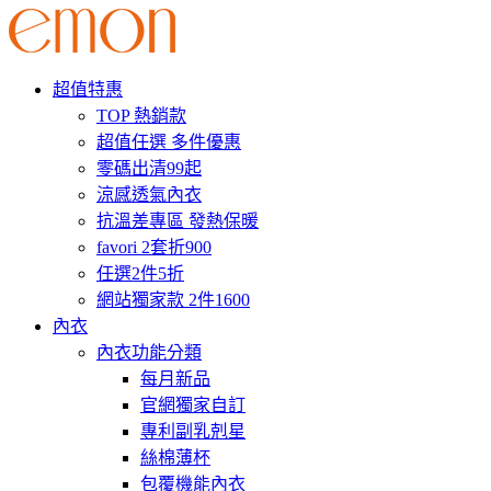
超值特惠
TOP 熱銷款
超值任選 多件優惠
零碼出清99起
涼感透氣內衣
抗溫差專區 發熱保暖
favori 2套折900
任選2件5折
網站獨家款 2件1600
內衣
內衣功能分類
每月新品
官網獨家自訂
專利副乳剋星
絲棉薄杯
包覆機能內衣