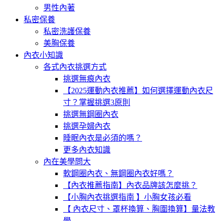
男性內著
私密保養
私密洗護保養
美胸保養
內衣小知識
各式內衣挑選方式
挑選無痕內衣
【2025運動內衣推薦】如何選擇運動內衣尺
寸？掌握挑選3原則
挑選無鋼圈內衣
挑選孕婦內衣
睡眠內衣是必須的嗎？
更多內衣知識
內在美學問大
軟鋼圈內衣、無鋼圈內衣好嗎？
【內衣推薦指南】內衣品牌該怎麼挑？
【小胸內衣挑選指南 】小胸女孩必看
【 內衣尺寸、罩杯換算、胸圍換算】量法教
學