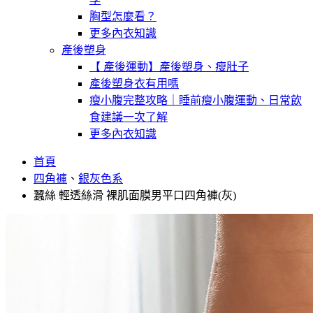
胸型怎麼看？
更多內衣知識
產後塑身
【 產後運動】產後塑身、瘦肚子
產後塑身衣有用嗎
瘦小腹完整攻略｜睡前瘦小腹運動、日常飲
食建議一次了解
更多內衣知識
首頁
四角褲
、
銀灰色系
蠶絲 輕透絲滑 裸肌面膜男平口四角褲(灰)