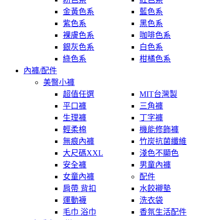
金黃色系
藍色系
紫色系
黑色系
裸膚色系
咖啡色系
銀灰色系
白色系
綠色系
柑橘色系
內褲/配件
美臀小褲
超值任選
MIT台灣製
平口褲
三角褲
生理褲
丁字褲
輕柔棉
機能修飾褲
無痕內褲
竹炭抗菌纖維
大尺碼XXL
淺色不顯色
安全褲
男童內褲
女童內褲
配件
肩帶 背扣
水餃襯墊
運動襪
洗衣袋
毛巾 浴巾
香氛生活配件