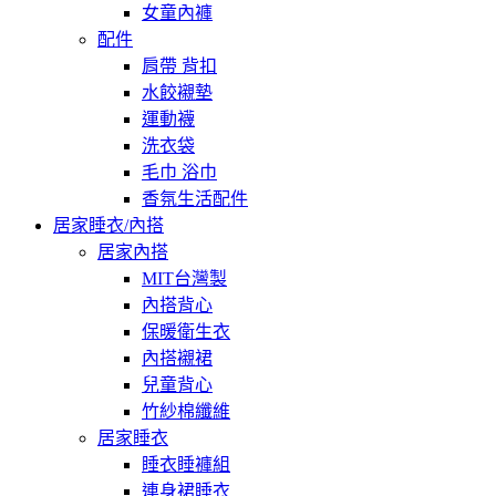
女童內褲
配件
肩帶 背扣
水餃襯墊
運動襪
洗衣袋
毛巾 浴巾
香氛生活配件
居家睡衣/內搭
居家內搭
MIT台灣製
內搭背心
保暖衛生衣
內搭襯裙
兒童背心
竹紗棉纖維
居家睡衣
睡衣睡褲組
連身裙睡衣