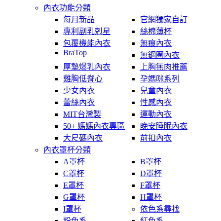
內衣功能分類
每月新品
官網獨家自訂
專利副乳剋星
絲棉薄杯
包覆機能內衣
無痕內衣
BraTop
無鋼圈內衣
厚墊爆乳內衣
上胸無肉推薦
雞胸低脊心
孕媽咪系列
少女內衣
兒童內衣
蕾絲內衣
性感內衣
MIT台灣製
運動內衣
50+ 媽媽內衣專區
晚安睡眠內衣
大尺碼內衣
前扣內衣
內衣罩杯分類
A罩杯
B罩杯
C罩杯
D罩杯
E罩杯
F罩杯
G罩杯
H罩杯
I罩杯
依色系尋找
粉色系
紅色系