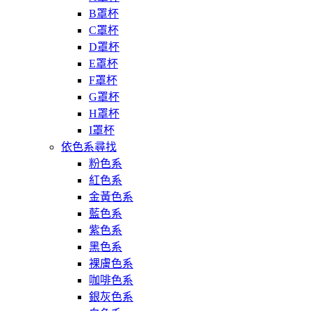
B罩杯
C罩杯
D罩杯
E罩杯
F罩杯
G罩杯
H罩杯
I罩杯
依色系尋找
粉色系
紅色系
金黃色系
藍色系
紫色系
黑色系
裸膚色系
咖啡色系
銀灰色系