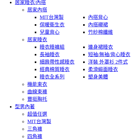
居家睡衣/內搭
居家內搭
MIT台灣製
內搭背心
保暖衛生衣
內搭襯裙
兒童背心
竹紗棉纖維
居家睡衣
睡衣睡褲組
連身裙睡衣
長袖睡衣
短袖/無袖/背心睡衣
細肩帶性感睡衣
洋裝 外罩衫 2件式
經典棉質睡衣
柔滑緞面睡衣
睡衣全系列
塑身美體
機能束衣
曲線束褲
豐挺胸托
型男內著
超值任選
MIT台灣製
三角褲
四角褲