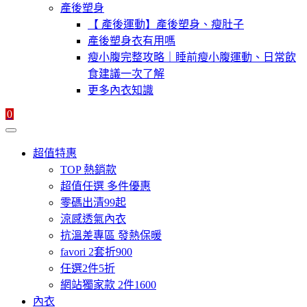
產後塑身
【 產後運動】產後塑身、瘦肚子
產後塑身衣有用嗎
瘦小腹完整攻略｜睡前瘦小腹運動、日常飲
食建議一次了解
更多內衣知識
0
超值特惠
TOP 熱銷款
超值任選 多件優惠
零碼出清99起
涼感透氣內衣
抗溫差專區 發熱保暖
favori 2套折900
任選2件5折
網站獨家款 2件1600
內衣