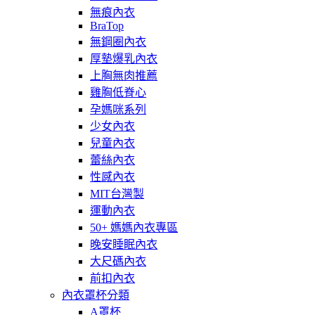
無痕內衣
BraTop
無鋼圈內衣
厚墊爆乳內衣
上胸無肉推薦
雞胸低脊心
孕媽咪系列
少女內衣
兒童內衣
蕾絲內衣
性感內衣
MIT台灣製
運動內衣
50+ 媽媽內衣專區
晚安睡眠內衣
大尺碼內衣
前扣內衣
內衣罩杯分類
A罩杯