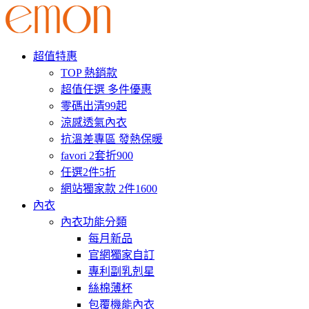
超值特惠
TOP 熱銷款
超值任選 多件優惠
零碼出清99起
涼感透氣內衣
抗溫差專區 發熱保暖
favori 2套折900
任選2件5折
網站獨家款 2件1600
內衣
內衣功能分類
每月新品
官網獨家自訂
專利副乳剋星
絲棉薄杯
包覆機能內衣