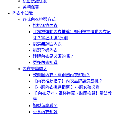
私密洗護保養
美胸保養
內衣小知識
各式內衣挑選方式
挑選無痕內衣
【2025運動內衣推薦】如何選擇運動內衣尺
寸？掌握挑選3原則
挑選無鋼圈內衣
挑選孕婦內衣
睡眠內衣是必須的嗎？
更多內衣知識
內在美學問大
軟鋼圈內衣、無鋼圈內衣好嗎？
【內衣推薦指南】內衣品牌該怎麼挑？
【小胸內衣挑選指南 】小胸女孩必看
【 內衣尺寸、罩杯換算、胸圍換算】量法教
學
胸型怎麼看？
更多內衣知識