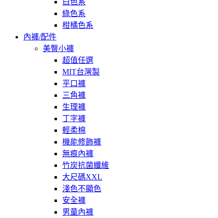
白色系
綠色系
柑橘色系
內褲/配件
美臀小褲
超值任選
MIT台灣製
平口褲
三角褲
生理褲
丁字褲
輕柔棉
機能修飾褲
無痕內褲
竹炭抗菌纖維
大尺碼XXL
淺色不顯色
安全褲
男童內褲