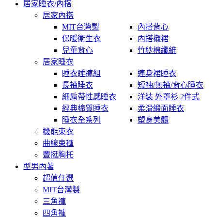
居家睡衣/內搭
居家內搭
MIT台灣製
內搭背心
保暖衛生衣
內搭襯裙
兒童背心
竹紗棉纖維
居家睡衣
睡衣睡褲組
連身裙睡衣
長袖睡衣
短袖/無袖/背心睡衣
細肩帶性感睡衣
洋裝 外罩衫 2件式
經典棉質睡衣
柔滑緞面睡衣
睡衣全系列
塑身美體
機能束衣
曲線束褲
豐挺胸托
型男內著
超值任選
MIT台灣製
三角褲
四角褲