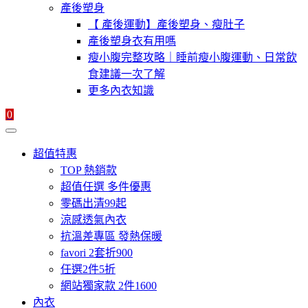
產後塑身
【 產後運動】產後塑身、瘦肚子
產後塑身衣有用嗎
瘦小腹完整攻略｜睡前瘦小腹運動、日常飲
食建議一次了解
更多內衣知識
0
超值特惠
TOP 熱銷款
超值任選 多件優惠
零碼出清99起
涼感透氣內衣
抗溫差專區 發熱保暖
favori 2套折900
任選2件5折
網站獨家款 2件1600
內衣