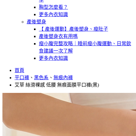
胸型怎麼看？
更多內衣知識
產後塑身
【 產後運動】產後塑身、瘦肚子
產後塑身衣有用嗎
瘦小腹完整攻略｜睡前瘦小腹運動、日常飲
食建議一次了解
更多內衣知識
首頁
平口褲
、
黑色系
、
無痕內褲
艾草 絲滑裸感 低腰 無痕面膜平口褲(黑)