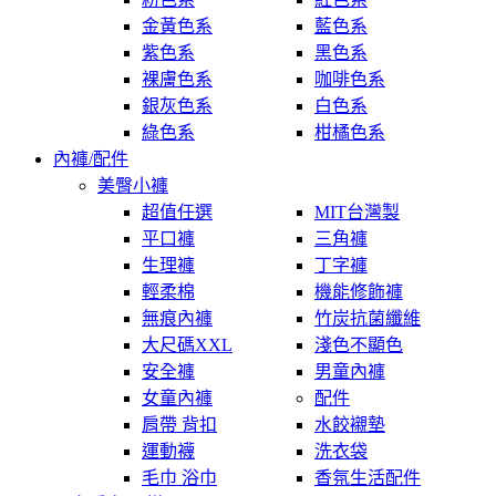
金黃色系
藍色系
紫色系
黑色系
裸膚色系
咖啡色系
銀灰色系
白色系
綠色系
柑橘色系
內褲/配件
美臀小褲
超值任選
MIT台灣製
平口褲
三角褲
生理褲
丁字褲
輕柔棉
機能修飾褲
無痕內褲
竹炭抗菌纖維
大尺碼XXL
淺色不顯色
安全褲
男童內褲
女童內褲
配件
肩帶 背扣
水餃襯墊
運動襪
洗衣袋
毛巾 浴巾
香氛生活配件