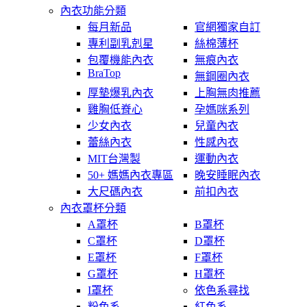
內衣功能分類
每月新品
官網獨家自訂
專利副乳剋星
絲棉薄杯
包覆機能內衣
無痕內衣
BraTop
無鋼圈內衣
厚墊爆乳內衣
上胸無肉推薦
雞胸低脊心
孕媽咪系列
少女內衣
兒童內衣
蕾絲內衣
性感內衣
MIT台灣製
運動內衣
50+ 媽媽內衣專區
晚安睡眠內衣
大尺碼內衣
前扣內衣
內衣罩杯分類
A罩杯
B罩杯
C罩杯
D罩杯
E罩杯
F罩杯
G罩杯
H罩杯
I罩杯
依色系尋找
粉色系
紅色系