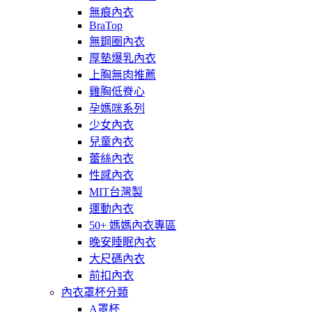
無痕內衣
BraTop
無鋼圈內衣
厚墊爆乳內衣
上胸無肉推薦
雞胸低脊心
孕媽咪系列
少女內衣
兒童內衣
蕾絲內衣
性感內衣
MIT台灣製
運動內衣
50+ 媽媽內衣專區
晚安睡眠內衣
大尺碼內衣
前扣內衣
內衣罩杯分類
A罩杯