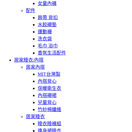
女童內褲
配件
肩帶 背扣
水餃襯墊
運動襪
洗衣袋
毛巾 浴巾
香氛生活配件
居家睡衣/內搭
居家內搭
MIT台灣製
內搭背心
保暖衛生衣
內搭襯裙
兒童背心
竹紗棉纖維
居家睡衣
睡衣睡褲組
連身裙睡衣