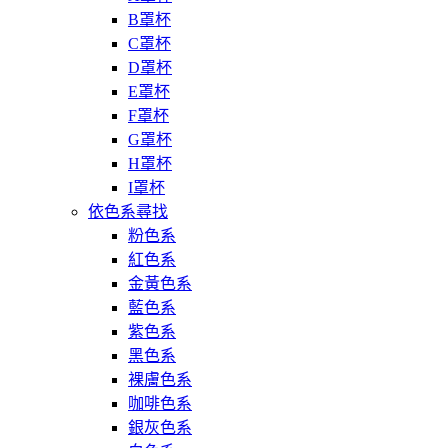
B罩杯
C罩杯
D罩杯
E罩杯
F罩杯
G罩杯
H罩杯
I罩杯
依色系尋找
粉色系
紅色系
金黃色系
藍色系
紫色系
黑色系
裸膚色系
咖啡色系
銀灰色系