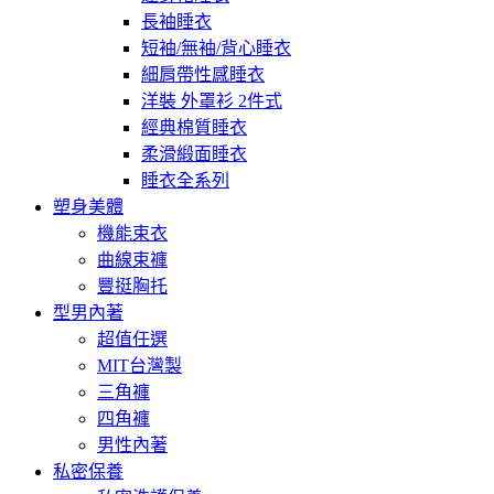
長袖睡衣
短袖/無袖/背心睡衣
細肩帶性感睡衣
洋裝 外罩衫 2件式
經典棉質睡衣
柔滑緞面睡衣
睡衣全系列
塑身美體
機能束衣
曲線束褲
豐挺胸托
型男內著
超值任選
MIT台灣製
三角褲
四角褲
男性內著
私密保養