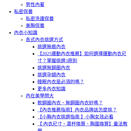
男性內著
私密保養
私密洗護保養
美胸保養
內衣小知識
各式內衣挑選方式
挑選無痕內衣
【2025運動內衣推薦】如何選擇運動內衣尺
寸？掌握挑選3原則
挑選無鋼圈內衣
挑選孕婦內衣
睡眠內衣是必須的嗎？
更多內衣知識
內在美學問大
軟鋼圈內衣、無鋼圈內衣好嗎？
【內衣推薦指南】內衣品牌該怎麼挑？
【小胸內衣挑選指南 】小胸女孩必看
【 內衣尺寸、罩杯換算、胸圍換算】量法教
學