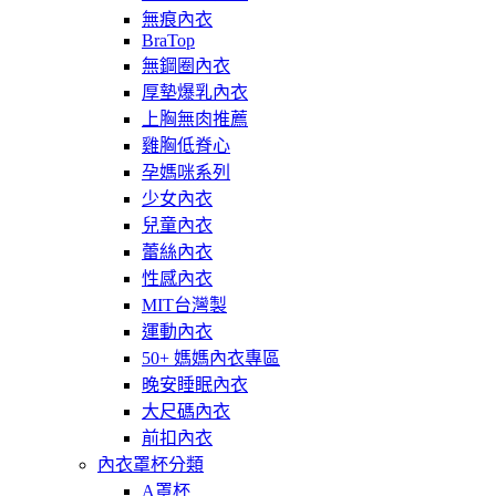
無痕內衣
BraTop
無鋼圈內衣
厚墊爆乳內衣
上胸無肉推薦
雞胸低脊心
孕媽咪系列
少女內衣
兒童內衣
蕾絲內衣
性感內衣
MIT台灣製
運動內衣
50+ 媽媽內衣專區
晚安睡眠內衣
大尺碼內衣
前扣內衣
內衣罩杯分類
A罩杯