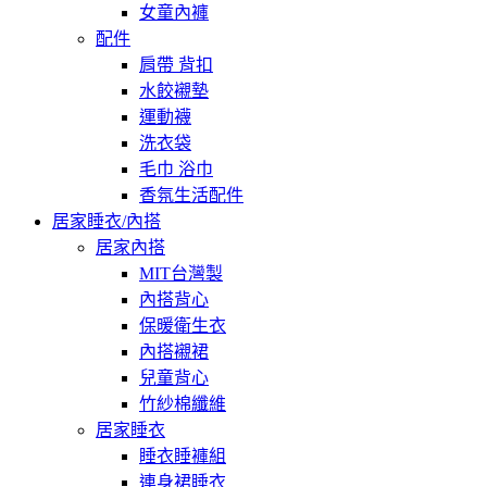
女童內褲
配件
肩帶 背扣
水餃襯墊
運動襪
洗衣袋
毛巾 浴巾
香氛生活配件
居家睡衣/內搭
居家內搭
MIT台灣製
內搭背心
保暖衛生衣
內搭襯裙
兒童背心
竹紗棉纖維
居家睡衣
睡衣睡褲組
連身裙睡衣