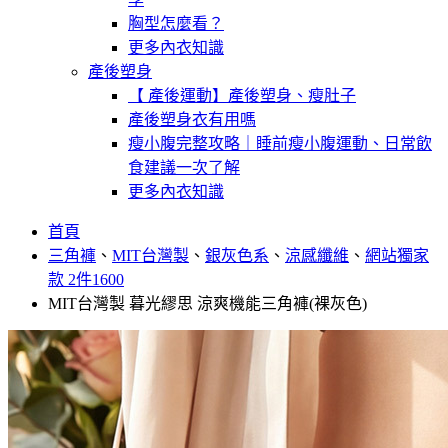
胸型怎麼看？
更多內衣知識
產後塑身
【 產後運動】產後塑身、瘦肚子
產後塑身衣有用嗎
瘦小腹完整攻略｜睡前瘦小腹運動、日常飲
食建議一次了解
更多內衣知識
首頁
三角褲
、
MIT台灣製
、
銀灰色系
、
涼感纖維
、
網站獨家
款 2件1600
MIT台灣製 暮光繆思 涼爽機能三角褲(裸灰色)