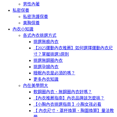
男性內著
私密保養
私密洗護保養
美胸保養
內衣小知識
各式內衣挑選方式
挑選無痕內衣
【2025運動內衣推薦】如何選擇運動內衣尺
寸？掌握挑選3原則
挑選無鋼圈內衣
挑選孕婦內衣
睡眠內衣是必須的嗎？
更多內衣知識
內在美學問大
軟鋼圈內衣、無鋼圈內衣好嗎？
【內衣推薦指南】內衣品牌該怎麼挑？
【小胸內衣挑選指南 】小胸女孩必看
【 內衣尺寸、罩杯換算、胸圍換算】量法教
學