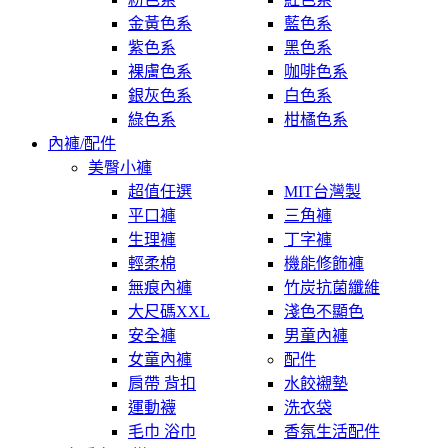
金黃色系
藍色系
紫色系
黑色系
裸膚色系
咖啡色系
銀灰色系
白色系
綠色系
柑橘色系
內褲/配件
美臀小褲
超值任選
MIT台灣製
平口褲
三角褲
生理褲
丁字褲
輕柔棉
機能修飾褲
無痕內褲
竹炭抗菌纖維
大尺碼XXL
淺色不顯色
安全褲
男童內褲
女童內褲
配件
肩帶 背扣
水餃襯墊
運動襪
洗衣袋
毛巾 浴巾
香氛生活配件