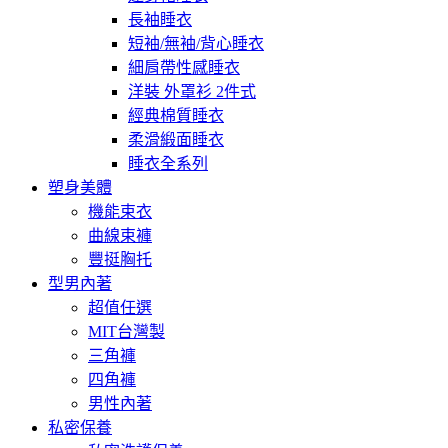
長袖睡衣
短袖/無袖/背心睡衣
細肩帶性感睡衣
洋裝 外罩衫 2件式
經典棉質睡衣
柔滑緞面睡衣
睡衣全系列
塑身美體
機能束衣
曲線束褲
豐挺胸托
型男內著
超值任選
MIT台灣製
三角褲
四角褲
男性內著
私密保養