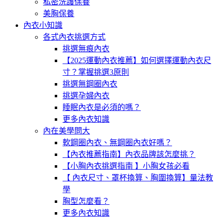
私密洗護保養
美胸保養
內衣小知識
各式內衣挑選方式
挑選無痕內衣
【2025運動內衣推薦】如何選擇運動內衣尺
寸？掌握挑選3原則
挑選無鋼圈內衣
挑選孕婦內衣
睡眠內衣是必須的嗎？
更多內衣知識
內在美學問大
軟鋼圈內衣、無鋼圈內衣好嗎？
【內衣推薦指南】內衣品牌該怎麼挑？
【小胸內衣挑選指南 】小胸女孩必看
【 內衣尺寸、罩杯換算、胸圍換算】量法教
學
胸型怎麼看？
更多內衣知識