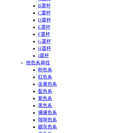
B罩杯
C罩杯
D罩杯
E罩杯
F罩杯
G罩杯
H罩杯
I罩杯
依色系尋找
粉色系
紅色系
金黃色系
藍色系
紫色系
黑色系
裸膚色系
咖啡色系
銀灰色系