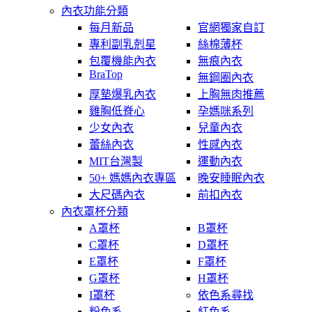
內衣功能分類
每月新品
官網獨家自訂
專利副乳剋星
絲棉薄杯
包覆機能內衣
無痕內衣
BraTop
無鋼圈內衣
厚墊爆乳內衣
上胸無肉推薦
雞胸低脊心
孕媽咪系列
少女內衣
兒童內衣
蕾絲內衣
性感內衣
MIT台灣製
運動內衣
50+ 媽媽內衣專區
晚安睡眠內衣
大尺碼內衣
前扣內衣
內衣罩杯分類
A罩杯
B罩杯
C罩杯
D罩杯
E罩杯
F罩杯
G罩杯
H罩杯
I罩杯
依色系尋找
粉色系
紅色系