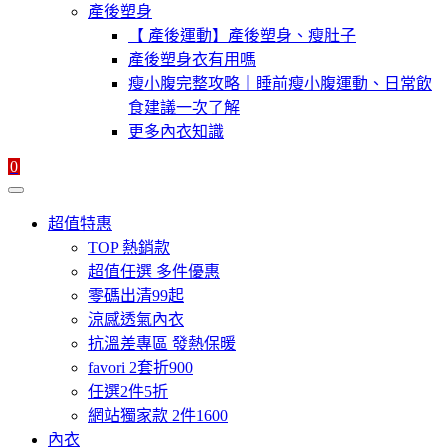
產後塑身
【 產後運動】產後塑身、瘦肚子
產後塑身衣有用嗎
瘦小腹完整攻略｜睡前瘦小腹運動、日常飲
食建議一次了解
更多內衣知識
0
超值特惠
TOP 熱銷款
超值任選 多件優惠
零碼出清99起
涼感透氣內衣
抗溫差專區 發熱保暖
favori 2套折900
任選2件5折
網站獨家款 2件1600
內衣