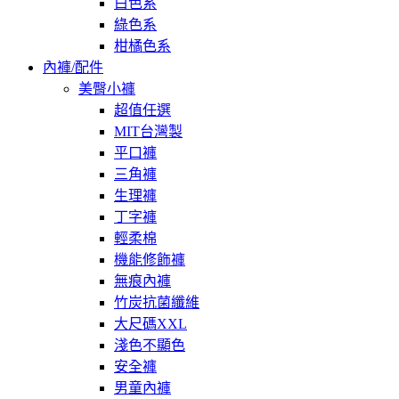
白色系
綠色系
柑橘色系
內褲/配件
美臀小褲
超值任選
MIT台灣製
平口褲
三角褲
生理褲
丁字褲
輕柔棉
機能修飾褲
無痕內褲
竹炭抗菌纖維
大尺碼XXL
淺色不顯色
安全褲
男童內褲