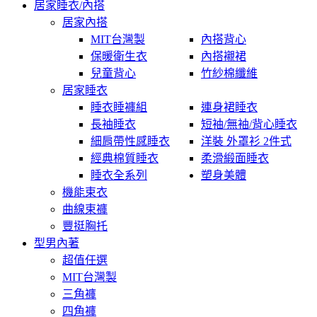
居家睡衣/內搭
居家內搭
MIT台灣製
內搭背心
保暖衛生衣
內搭襯裙
兒童背心
竹紗棉纖維
居家睡衣
睡衣睡褲組
連身裙睡衣
長袖睡衣
短袖/無袖/背心睡衣
細肩帶性感睡衣
洋裝 外罩衫 2件式
經典棉質睡衣
柔滑緞面睡衣
睡衣全系列
塑身美體
機能束衣
曲線束褲
豐挺胸托
型男內著
超值任選
MIT台灣製
三角褲
四角褲