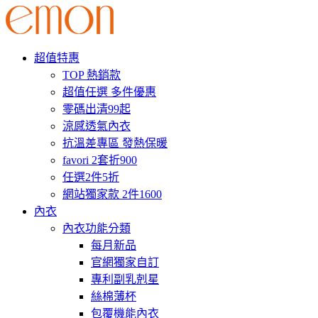
超值特惠
TOP 熱銷款
超值任選 多件優惠
零碼出清99起
涼感透氣內衣
抗溫差專區 發熱保暖
favori 2套折900
任選2件5折
網站獨家款 2件1600
內衣
內衣功能分類
每月新品
官網獨家自訂
專利副乳剋星
絲棉薄杯
包覆機能內衣