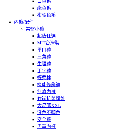
白色系
綠色系
柑橘色系
內褲/配件
美臀小褲
超值任選
MIT台灣製
平口褲
三角褲
生理褲
丁字褲
輕柔棉
機能修飾褲
無痕內褲
竹炭抗菌纖維
大尺碼XXL
淺色不顯色
安全褲
男童內褲