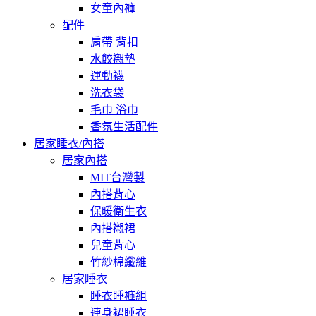
女童內褲
配件
肩帶 背扣
水餃襯墊
運動襪
洗衣袋
毛巾 浴巾
香氛生活配件
居家睡衣/內搭
居家內搭
MIT台灣製
內搭背心
保暖衛生衣
內搭襯裙
兒童背心
竹紗棉纖維
居家睡衣
睡衣睡褲組
連身裙睡衣