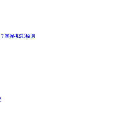
寸？掌握挑選3原則
學