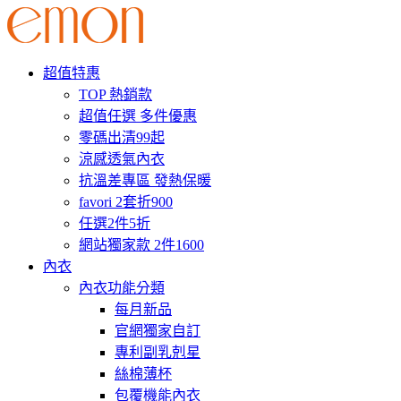
超值特惠
TOP 熱銷款
超值任選 多件優惠
零碼出清99起
涼感透氣內衣
抗溫差專區 發熱保暖
favori 2套折900
任選2件5折
網站獨家款 2件1600
內衣
內衣功能分類
每月新品
官網獨家自訂
專利副乳剋星
絲棉薄杯
包覆機能內衣