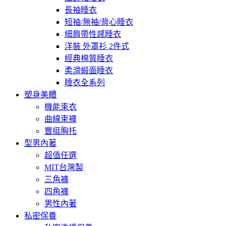
長袖睡衣
短袖/無袖/背心睡衣
細肩帶性感睡衣
洋裝 外罩衫 2件式
經典棉質睡衣
柔滑緞面睡衣
睡衣全系列
塑身美體
機能束衣
曲線束褲
豐挺胸托
型男內著
超值任選
MIT台灣製
三角褲
四角褲
男性內著
私密保養