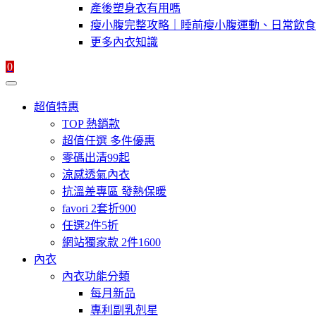
產後塑身衣有用嗎
瘦小腹完整攻略｜睡前瘦小腹運動、日常飲食
更多內衣知識
0
超值特惠
TOP 熱銷款
超值任選 多件優惠
零碼出清99起
涼感透氣內衣
抗溫差專區 發熱保暖
favori 2套折900
任選2件5折
網站獨家款 2件1600
內衣
內衣功能分類
每月新品
專利副乳剋星