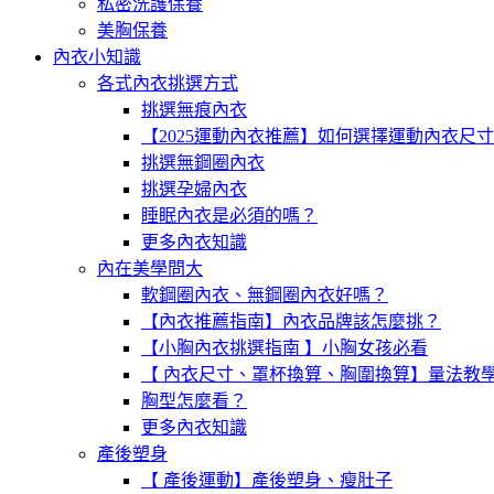
私密洗護保養
美胸保養
內衣小知識
各式內衣挑選方式
挑選無痕內衣
【2025運動內衣推薦】如何選擇運動內衣尺
挑選無鋼圈內衣
挑選孕婦內衣
睡眠內衣是必須的嗎？
更多內衣知識
內在美學問大
軟鋼圈內衣、無鋼圈內衣好嗎？
【內衣推薦指南】內衣品牌該怎麼挑？
【小胸內衣挑選指南 】小胸女孩必看
【 內衣尺寸、罩杯換算、胸圍換算】量法教
胸型怎麼看？
更多內衣知識
產後塑身
【 產後運動】產後塑身、瘦肚子