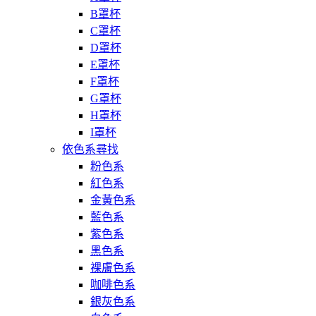
B罩杯
C罩杯
D罩杯
E罩杯
F罩杯
G罩杯
H罩杯
I罩杯
依色系尋找
粉色系
紅色系
金黃色系
藍色系
紫色系
黑色系
裸膚色系
咖啡色系
銀灰色系