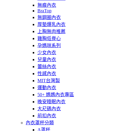
無痕內衣
BraTop
無鋼圈內衣
厚墊爆乳內衣
上胸無肉推薦
雞胸低脊心
孕媽咪系列
少女內衣
兒童內衣
蕾絲內衣
性感內衣
MIT台灣製
運動內衣
50+ 媽媽內衣專區
晚安睡眠內衣
大尺碼內衣
前扣內衣
內衣罩杯分類
A罩杯