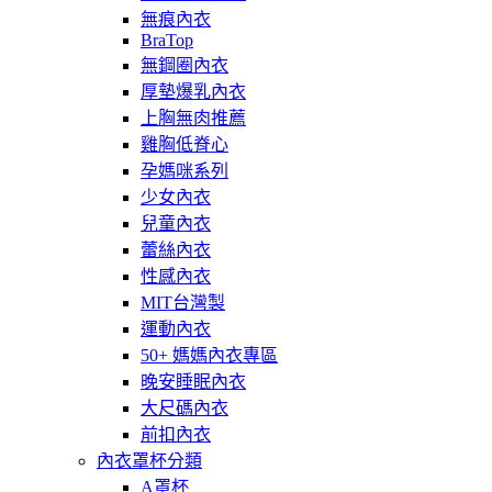
無痕內衣
BraTop
無鋼圈內衣
厚墊爆乳內衣
上胸無肉推薦
雞胸低脊心
孕媽咪系列
少女內衣
兒童內衣
蕾絲內衣
性感內衣
MIT台灣製
運動內衣
50+ 媽媽內衣專區
晚安睡眠內衣
大尺碼內衣
前扣內衣
內衣罩杯分類
A罩杯