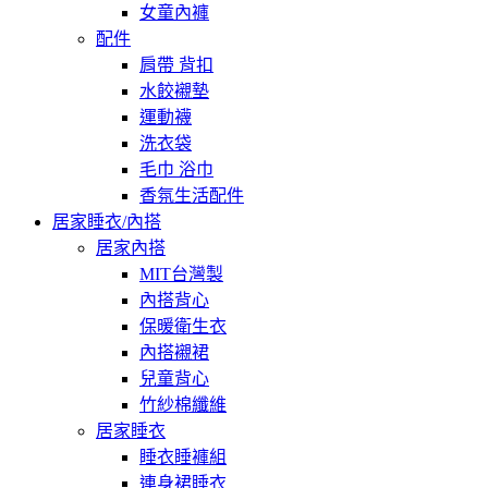
女童內褲
配件
肩帶 背扣
水餃襯墊
運動襪
洗衣袋
毛巾 浴巾
香氛生活配件
居家睡衣/內搭
居家內搭
MIT台灣製
內搭背心
保暖衛生衣
內搭襯裙
兒童背心
竹紗棉纖維
居家睡衣
睡衣睡褲組
連身裙睡衣