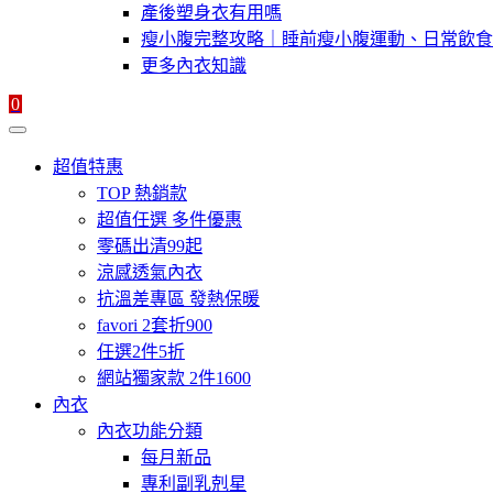
產後塑身衣有用嗎
瘦小腹完整攻略｜睡前瘦小腹運動、日常飲食
更多內衣知識
0
超值特惠
TOP 熱銷款
超值任選 多件優惠
零碼出清99起
涼感透氣內衣
抗溫差專區 發熱保暖
favori 2套折900
任選2件5折
網站獨家款 2件1600
內衣
內衣功能分類
每月新品
專利副乳剋星