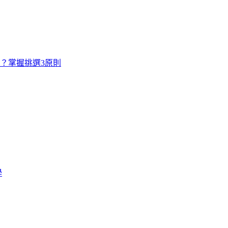
寸？掌握挑選3原則
學