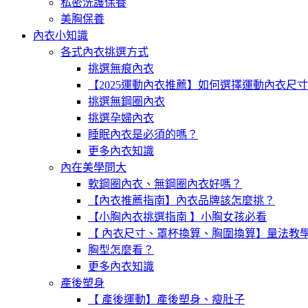
私密洗護保養
美胸保養
內衣小知識
各式內衣挑選方式
挑選無痕內衣
【2025運動內衣推薦】如何選擇運動內衣尺
挑選無鋼圈內衣
挑選孕婦內衣
睡眠內衣是必須的嗎？
更多內衣知識
內在美學問大
軟鋼圈內衣、無鋼圈內衣好嗎？
【內衣推薦指南】內衣品牌該怎麼挑？
【小胸內衣挑選指南 】小胸女孩必看
【 內衣尺寸、罩杯換算、胸圍換算】量法教
胸型怎麼看？
更多內衣知識
產後塑身
【 產後運動】產後塑身、瘦肚子