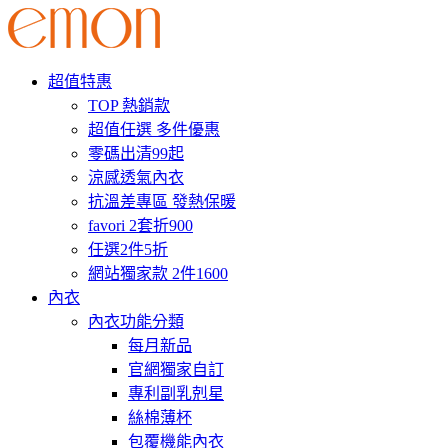
超值特惠
TOP 熱銷款
超值任選 多件優惠
零碼出清99起
涼感透氣內衣
抗溫差專區 發熱保暖
favori 2套折900
任選2件5折
網站獨家款 2件1600
內衣
內衣功能分類
每月新品
官網獨家自訂
專利副乳剋星
絲棉薄杯
包覆機能內衣