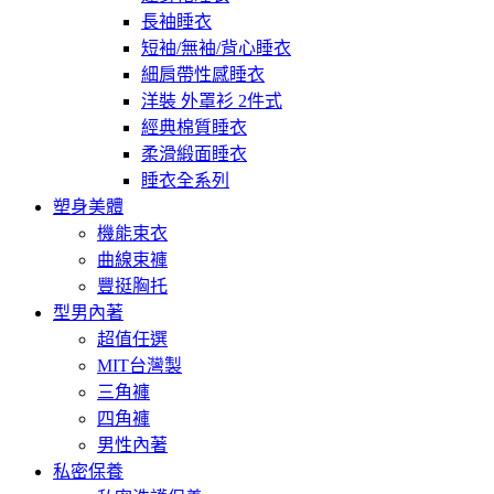
長袖睡衣
短袖/無袖/背心睡衣
細肩帶性感睡衣
洋裝 外罩衫 2件式
經典棉質睡衣
柔滑緞面睡衣
睡衣全系列
塑身美體
機能束衣
曲線束褲
豐挺胸托
型男內著
超值任選
MIT台灣製
三角褲
四角褲
男性內著
私密保養