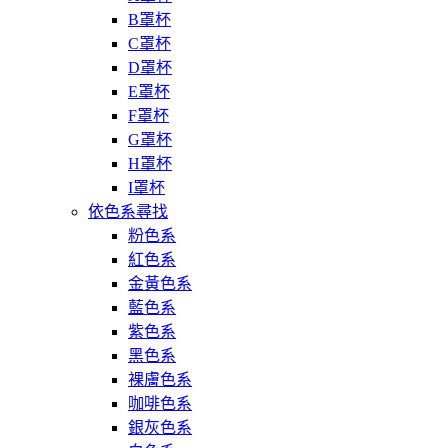
B罩杯
C罩杯
D罩杯
E罩杯
F罩杯
G罩杯
H罩杯
I罩杯
依色系尋找
粉色系
紅色系
金黃色系
藍色系
紫色系
黑色系
裸膚色系
咖啡色系
銀灰色系