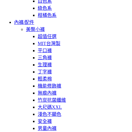
白色系
綠色系
柑橘色系
內褲/配件
美臀小褲
超值任選
MIT台灣製
平口褲
三角褲
生理褲
丁字褲
輕柔棉
機能修飾褲
無痕內褲
竹炭抗菌纖維
大尺碼XXL
淺色不顯色
安全褲
男童內褲