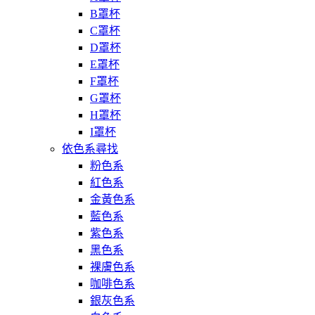
B罩杯
C罩杯
D罩杯
E罩杯
F罩杯
G罩杯
H罩杯
I罩杯
依色系尋找
粉色系
紅色系
金黃色系
藍色系
紫色系
黑色系
裸膚色系
咖啡色系
銀灰色系