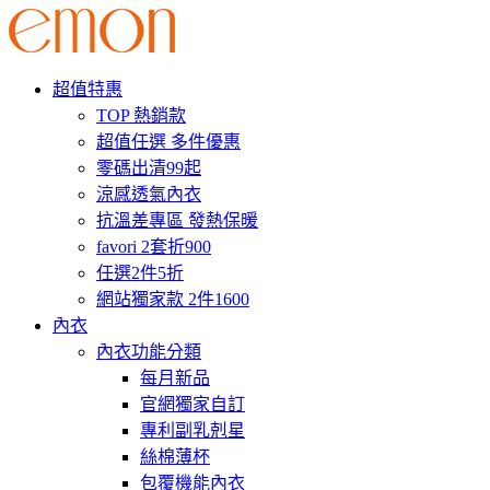
超值特惠
TOP 熱銷款
超值任選 多件優惠
零碼出清99起
涼感透氣內衣
抗溫差專區 發熱保暖
favori 2套折900
任選2件5折
網站獨家款 2件1600
內衣
內衣功能分類
每月新品
官網獨家自訂
專利副乳剋星
絲棉薄杯
包覆機能內衣