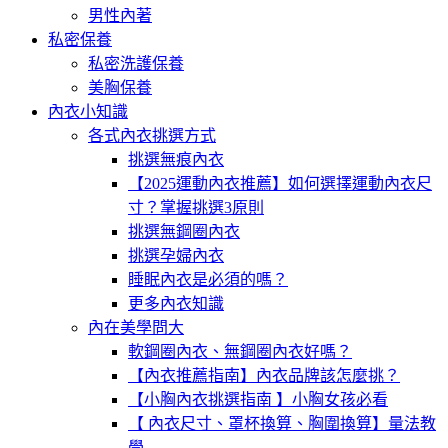
男性內著
私密保養
私密洗護保養
美胸保養
內衣小知識
各式內衣挑選方式
挑選無痕內衣
【2025運動內衣推薦】如何選擇運動內衣尺
寸？掌握挑選3原則
挑選無鋼圈內衣
挑選孕婦內衣
睡眠內衣是必須的嗎？
更多內衣知識
內在美學問大
軟鋼圈內衣、無鋼圈內衣好嗎？
【內衣推薦指南】內衣品牌該怎麼挑？
【小胸內衣挑選指南 】小胸女孩必看
【 內衣尺寸、罩杯換算、胸圍換算】量法教
學