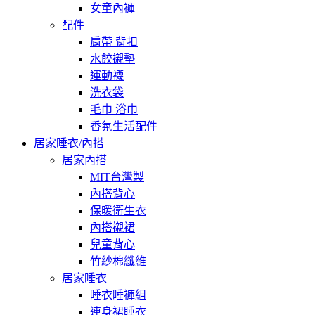
女童內褲
配件
肩帶 背扣
水餃襯墊
運動襪
洗衣袋
毛巾 浴巾
香氛生活配件
居家睡衣/內搭
居家內搭
MIT台灣製
內搭背心
保暖衛生衣
內搭襯裙
兒童背心
竹紗棉纖維
居家睡衣
睡衣睡褲組
連身裙睡衣