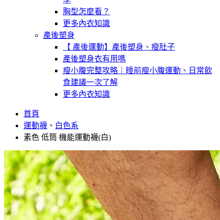
胸型怎麼看？
更多內衣知識
產後塑身
【 產後運動】產後塑身、瘦肚子
產後塑身衣有用嗎
瘦小腹完整攻略｜睡前瘦小腹運動、日常飲
食建議一次了解
更多內衣知識
首頁
運動襪
、
白色系
素色 低筒 機能運動襪(白)