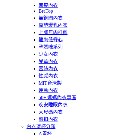
無痕內衣
BraTop
無鋼圈內衣
厚墊爆乳內衣
上胸無肉推薦
雞胸低脊心
孕媽咪系列
少女內衣
兒童內衣
蕾絲內衣
性感內衣
MIT台灣製
運動內衣
50+ 媽媽內衣專區
晚安睡眠內衣
大尺碼內衣
前扣內衣
內衣罩杯分類
A罩杯