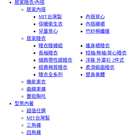
居家睡衣/內搭
居家內搭
MIT台灣製
內搭背心
保暖衛生衣
內搭襯裙
兒童背心
竹紗棉纖維
居家睡衣
睡衣睡褲組
連身裙睡衣
長袖睡衣
短袖/無袖/背心睡衣
細肩帶性感睡衣
洋裝 外罩衫 2件式
經典棉質睡衣
柔滑緞面睡衣
睡衣全系列
塑身美體
機能束衣
曲線束褲
豐挺胸托
型男內著
超值任選
MIT台灣製
三角褲
四角褲