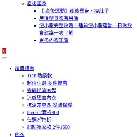
產後塑身
【 產後運動】產後塑身、瘦肚子
產後塑身衣有用嗎
瘦小腹完整攻略｜睡前瘦小腹運動、日常飲
食建議一次了解
更多內衣知識
0
超值特惠
TOP 熱銷款
超值任選 多件優惠
零碼出清99起
涼感透氣內衣
抗溫差專區 發熱保暖
favori 2套折900
任選2件5折
網站獨家款 2件1600
內衣