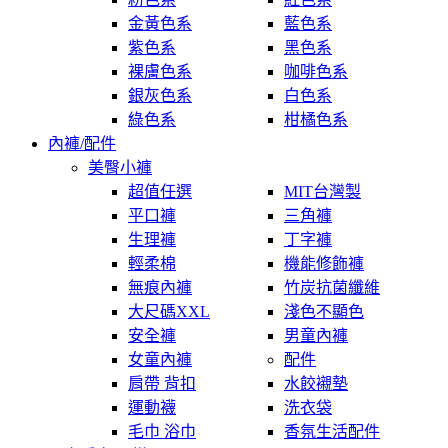
金黃色系
藍色系
紫色系
黑色系
裸膚色系
咖啡色系
銀灰色系
白色系
綠色系
柑橘色系
內褲/配件
美臀小褲
超值任選
MIT台灣製
平口褲
三角褲
生理褲
丁字褲
輕柔棉
機能修飾褲
無痕內褲
竹炭抗菌纖維
大尺碼XXL
淺色不顯色
安全褲
男童內褲
女童內褲
配件
肩帶 背扣
水餃襯墊
運動襪
洗衣袋
毛巾 浴巾
香氛生活配件