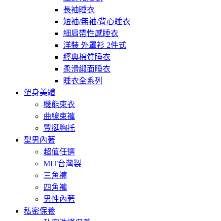
長袖睡衣
短袖/無袖/背心睡衣
細肩帶性感睡衣
洋裝 外罩衫 2件式
經典棉質睡衣
柔滑緞面睡衣
睡衣全系列
塑身美體
機能束衣
曲線束褲
豐挺胸托
型男內著
超值任選
MIT台灣製
三角褲
四角褲
男性內著
私密保養