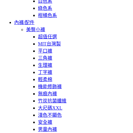
白色系
綠色系
柑橘色系
內褲/配件
美臀小褲
超值任選
MIT台灣製
平口褲
三角褲
生理褲
丁字褲
輕柔棉
機能修飾褲
無痕內褲
竹炭抗菌纖維
大尺碼XXL
淺色不顯色
安全褲
男童內褲