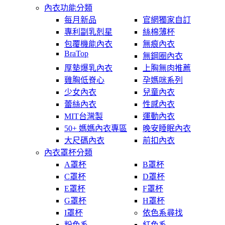
內衣功能分類
每月新品
官網獨家自訂
專利副乳剋星
絲棉薄杯
包覆機能內衣
無痕內衣
BraTop
無鋼圈內衣
厚墊爆乳內衣
上胸無肉推薦
雞胸低脊心
孕媽咪系列
少女內衣
兒童內衣
蕾絲內衣
性感內衣
MIT台灣製
運動內衣
50+ 媽媽內衣專區
晚安睡眠內衣
大尺碼內衣
前扣內衣
內衣罩杯分類
A罩杯
B罩杯
C罩杯
D罩杯
E罩杯
F罩杯
G罩杯
H罩杯
I罩杯
依色系尋找
粉色系
紅色系