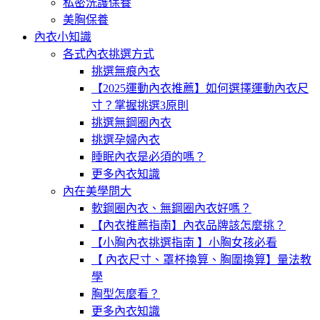
私密洗護保養
美胸保養
內衣小知識
各式內衣挑選方式
挑選無痕內衣
【2025運動內衣推薦】如何選擇運動內衣尺
寸？掌握挑選3原則
挑選無鋼圈內衣
挑選孕婦內衣
睡眠內衣是必須的嗎？
更多內衣知識
內在美學問大
軟鋼圈內衣、無鋼圈內衣好嗎？
【內衣推薦指南】內衣品牌該怎麼挑？
【小胸內衣挑選指南 】小胸女孩必看
【 內衣尺寸、罩杯換算、胸圍換算】量法教
學
胸型怎麼看？
更多內衣知識