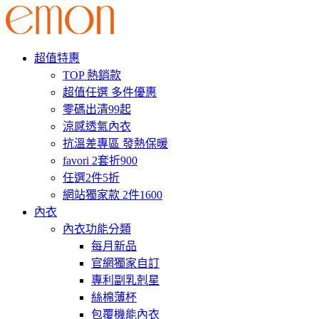
超值特惠
TOP 熱銷款
超值任選 多件優惠
零碼出清99起
涼感透氣內衣
抗溫差專區 發熱保暖
favori 2套折900
任選2件5折
網站獨家款 2件1600
內衣
內衣功能分類
每月新品
官網獨家自訂
專利副乳剋星
絲棉薄杯
包覆機能內衣