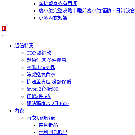
產後塑身衣有用嗎
瘦小腹完整攻略｜睡前瘦小腹運動、日常飲食
更多內衣知識
0
超值特惠
TOP 熱銷款
超值任選 多件優惠
零碼出清99起
涼感透氣內衣
抗溫差專區 發熱保暖
favori 2套折900
任選2件5折
網站獨家款 2件1600
內衣
內衣功能分類
每月新品
專利副乳剋星