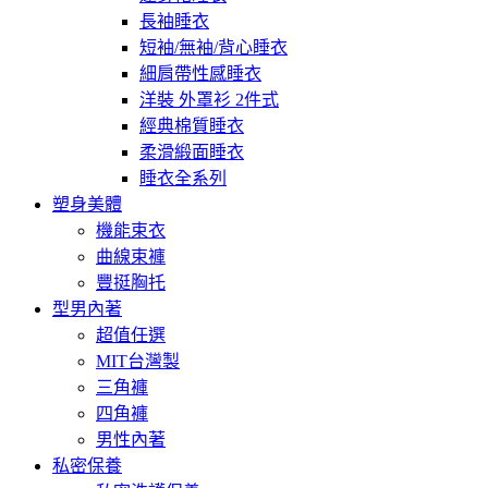
長袖睡衣
短袖/無袖/背心睡衣
細肩帶性感睡衣
洋裝 外罩衫 2件式
經典棉質睡衣
柔滑緞面睡衣
睡衣全系列
塑身美體
機能束衣
曲線束褲
豐挺胸托
型男內著
超值任選
MIT台灣製
三角褲
四角褲
男性內著
私密保養