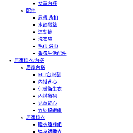
女童內褲
配件
肩帶 背扣
水餃襯墊
運動襪
洗衣袋
毛巾 浴巾
香氛生活配件
居家睡衣/內搭
居家內搭
MIT台灣製
內搭背心
保暖衛生衣
內搭襯裙
兒童背心
竹紗棉纖維
居家睡衣
睡衣睡褲組
連身裙睡衣