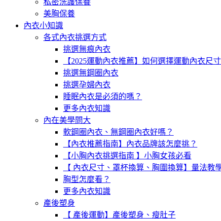
私密洗護保養
美胸保養
內衣小知識
各式內衣挑選方式
挑選無痕內衣
【2025運動內衣推薦】如何選擇運動內衣尺
挑選無鋼圈內衣
挑選孕婦內衣
睡眠內衣是必須的嗎？
更多內衣知識
內在美學問大
軟鋼圈內衣、無鋼圈內衣好嗎？
【內衣推薦指南】內衣品牌該怎麼挑？
【小胸內衣挑選指南 】小胸女孩必看
【 內衣尺寸、罩杯換算、胸圍換算】量法教
胸型怎麼看？
更多內衣知識
產後塑身
【 產後運動】產後塑身、瘦肚子