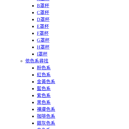
B罩杯
C罩杯
D罩杯
E罩杯
F罩杯
G罩杯
H罩杯
I罩杯
依色系尋找
粉色系
紅色系
金黃色系
藍色系
紫色系
黑色系
裸膚色系
咖啡色系
銀灰色系