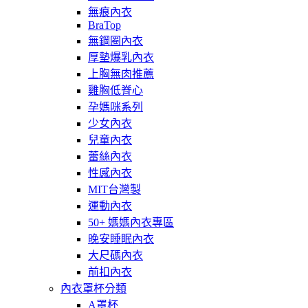
無痕內衣
BraTop
無鋼圈內衣
厚墊爆乳內衣
上胸無肉推薦
雞胸低脊心
孕媽咪系列
少女內衣
兒童內衣
蕾絲內衣
性感內衣
MIT台灣製
運動內衣
50+ 媽媽內衣專區
晚安睡眠內衣
大尺碼內衣
前扣內衣
內衣罩杯分類
A罩杯