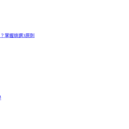
寸？掌握挑選3原則
學