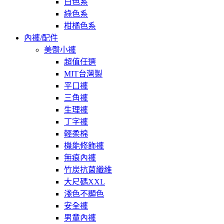
白色系
綠色系
柑橘色系
內褲/配件
美臀小褲
超值任選
MIT台灣製
平口褲
三角褲
生理褲
丁字褲
輕柔棉
機能修飾褲
無痕內褲
竹炭抗菌纖維
大尺碼XXL
淺色不顯色
安全褲
男童內褲