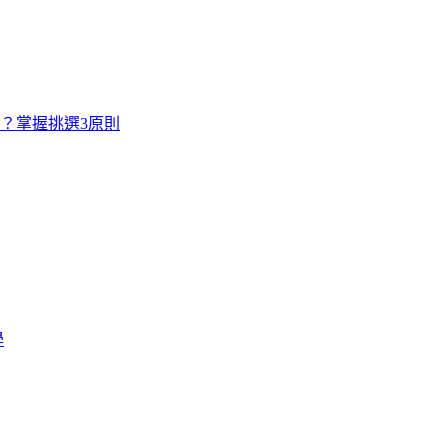
寸？掌握挑選3原則
學