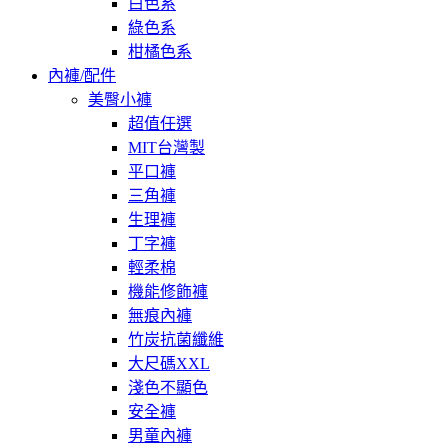
白色系
綠色系
柑橘色系
內褲/配件
美臀小褲
超值任選
MIT台灣製
平口褲
三角褲
生理褲
丁字褲
輕柔棉
機能修飾褲
無痕內褲
竹炭抗菌纖維
大尺碼XXL
淺色不顯色
安全褲
男童內褲