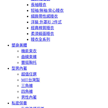
長袖睡衣
短袖/無袖/背心睡衣
細肩帶性感睡衣
洋裝 外罩衫 2件式
經典棉質睡衣
柔滑緞面睡衣
睡衣全系列
塑身美體
機能束衣
曲線束褲
豐挺胸托
型男內著
超值任選
MIT台灣製
三角褲
四角褲
男性內著
私密保養