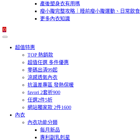
產後塑身衣有用嗎
瘦小腹完整攻略｜睡前瘦小腹運動、日常飲食
更多內衣知識
0
超值特惠
TOP 熱銷款
超值任選 多件優惠
零碼出清99起
涼感透氣內衣
抗溫差專區 發熱保暖
favori 2套折900
任選2件5折
網站獨家款 2件1600
內衣
內衣功能分類
每月新品
專利副乳剋星