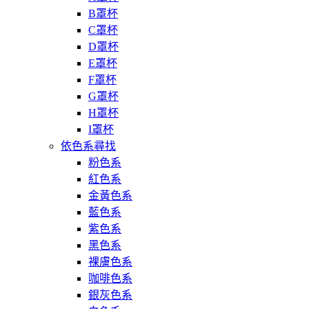
B罩杯
C罩杯
D罩杯
E罩杯
F罩杯
G罩杯
H罩杯
I罩杯
依色系尋找
粉色系
紅色系
金黃色系
藍色系
紫色系
黑色系
裸膚色系
咖啡色系
銀灰色系