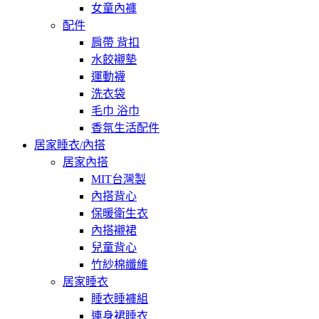
女童內褲
配件
肩帶 背扣
水餃襯墊
運動襪
洗衣袋
毛巾 浴巾
香氛生活配件
居家睡衣/內搭
居家內搭
MIT台灣製
內搭背心
保暖衛生衣
內搭襯裙
兒童背心
竹紗棉纖維
居家睡衣
睡衣睡褲組
連身裙睡衣