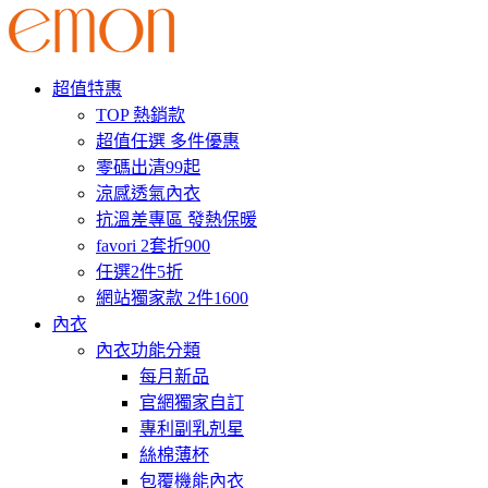
超值特惠
TOP 熱銷款
超值任選 多件優惠
零碼出清99起
涼感透氣內衣
抗溫差專區 發熱保暖
favori 2套折900
任選2件5折
網站獨家款 2件1600
內衣
內衣功能分類
每月新品
官網獨家自訂
專利副乳剋星
絲棉薄杯
包覆機能內衣