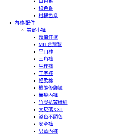
白色系
綠色系
柑橘色系
內褲/配件
美臀小褲
超值任選
MIT台灣製
平口褲
三角褲
生理褲
丁字褲
輕柔棉
機能修飾褲
無痕內褲
竹炭抗菌纖維
大尺碼XXL
淺色不顯色
安全褲
男童內褲