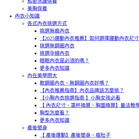
私密洗護保養
美胸保養
內衣小知識
各式內衣挑選方式
挑選無痕內衣
【2025運動內衣推薦】如何選擇運動內衣尺
挑選無鋼圈內衣
挑選孕婦內衣
睡眠內衣是必須的嗎？
更多內衣知識
內在美學問大
軟鋼圈內衣、無鋼圈內衣好嗎？
【內衣推薦指南】內衣品牌該怎麼挑？
【小胸內衣挑選指南 】小胸女孩必看
【 內衣尺寸、罩杯換算、胸圍換算】量法教
胸型怎麼看？
更多內衣知識
產後塑身
【 產後運動】產後塑身、瘦肚子