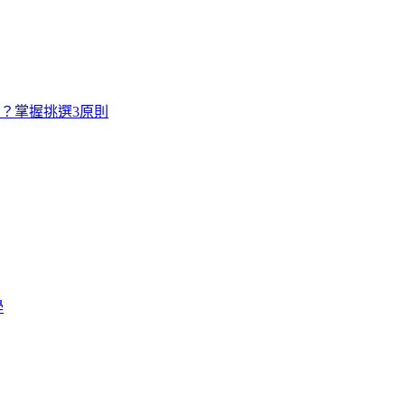
寸？掌握挑選3原則
學