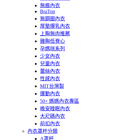
無痕內衣
BraTop
無鋼圈內衣
厚墊爆乳內衣
上胸無肉推薦
雞胸低脊心
孕媽咪系列
少女內衣
兒童內衣
蕾絲內衣
性感內衣
MIT台灣製
運動內衣
50+ 媽媽內衣專區
晚安睡眠內衣
大尺碼內衣
前扣內衣
內衣罩杯分類
A罩杯