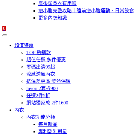
產後塑身衣有用嗎
瘦小腹完整攻略｜睡前瘦小腹運動、日常飲食
更多內衣知識
0
超值特惠
TOP 熱銷款
超值任選 多件優惠
零碼出清99起
涼感透氣內衣
抗溫差專區 發熱保暖
favori 2套折900
任選2件5折
網站獨家款 2件1600
內衣
內衣功能分類
每月新品
專利副乳剋星