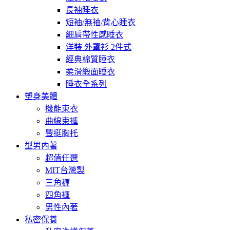
長袖睡衣
短袖/無袖/背心睡衣
細肩帶性感睡衣
洋裝 外罩衫 2件式
經典棉質睡衣
柔滑緞面睡衣
睡衣全系列
塑身美體
機能束衣
曲線束褲
豐挺胸托
型男內著
超值任選
MIT台灣製
三角褲
四角褲
男性內著
私密保養