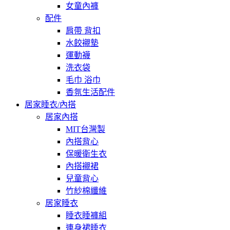
女童內褲
配件
肩帶 背扣
水餃襯墊
運動襪
洗衣袋
毛巾 浴巾
香氛生活配件
居家睡衣/內搭
居家內搭
MIT台灣製
內搭背心
保暖衛生衣
內搭襯裙
兒童背心
竹紗棉纖維
居家睡衣
睡衣睡褲組
連身裙睡衣