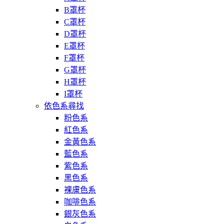
B罩杯
C罩杯
D罩杯
E罩杯
F罩杯
G罩杯
H罩杯
I罩杯
依色系尋找
粉色系
紅色系
金黃色系
藍色系
紫色系
黑色系
裸膚色系
咖啡色系
銀灰色系