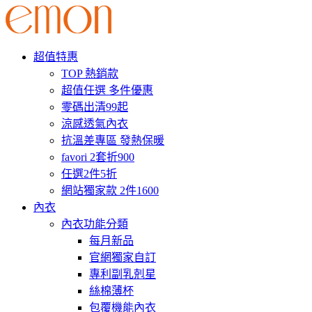
超值特惠
TOP 熱銷款
超值任選 多件優惠
零碼出清99起
涼感透氣內衣
抗溫差專區 發熱保暖
favori 2套折900
任選2件5折
網站獨家款 2件1600
內衣
內衣功能分類
每月新品
官網獨家自訂
專利副乳剋星
絲棉薄杯
包覆機能內衣